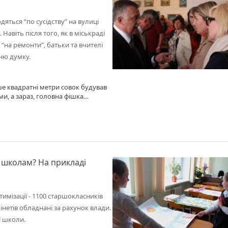
яться “по сусідству” на вулиці
авіть після того, як в міськраді
“на ремонти”, батьки та вчителі
хню думку.
іше квадратні метри совок будував
и, а зараз, головна фішка
, щоб парковки, школи, садки там
на продати потім з 400% вигодою!
1 (ОДНУ!) школу з барського плеча,
клад, куди дітей водитиме? В яку
ахунок совкової 25 школи. Раджу
м, і чи можна тільки м2 без обєктів
 школам? На прикладі
птимізації - 1100 старшокласників
бінетів обладнані за рахунок влади.
ї школи.