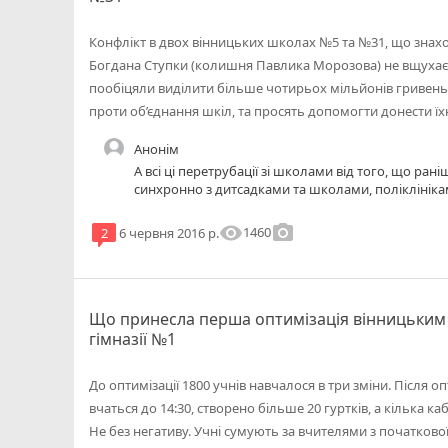
Конфлікт в двох вінницьких школах №5 та №31, що знаход
Богдана Ступки (колишня Павлика Морозова) не вщухає. Н
пообіцяли виділити більше чотирьох мільйонів гривень 
проти об’єднання шкіл, та просять допомогти донести ї
Анонім
А всі ці перетрубації зі школами від того, що ран
синхронно з дитсадками та школами, поліклінікам
натулити житлових комплексів, і пощільніше, так
не стали. А будуати школу??? Що ви, її ж не мож
visibility
photo_camera
1460
2
6 червня 2016 р.
Он на Поділлі, де аж ~60000 буде жити, будують 
і то невеличку. Це перші дзвіночки. Рівєра, напри
школу? Правильно, в першу, яку розгрузили за р
підняти тему для 20 хвилин, як в інших містах з ци
інфраструктури будувати.
Що принесла перша оптимізація вінницьким
гімназії №1
До оптимізації 1800 учнів навчалося в три зміни. Після о
вчаться до 14:30, створено більше 20 гуртків, а кілька ка
Не без негативу. Учні сумують за вчителями з початково