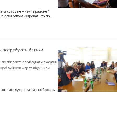
ети которые живут в районе 1
но если оптимизировать то по
як потребують батьки
, які збираються об’єднати в червні,
 - щоб вийшов мер та відмінили
сь вони дослухаються до побажань