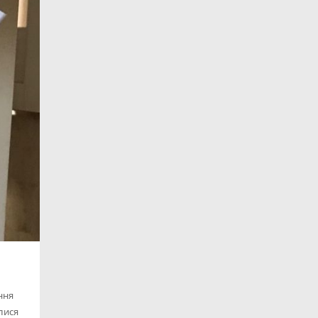
ння
илися