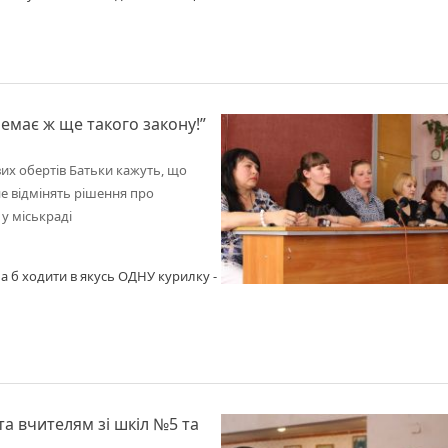
учнів та правового аспекту тут і
, залишається надіятися тільки на
Немає ж ще такого закону!”
их обертів Батьки кажуть, що
е відмінять рішення про
у міськраді
а б ходити в якусь ОДНУ курилку -
а вчителям зі шкіл №5 та