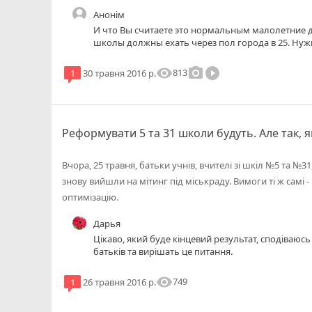
Анонім
И что Вы считаете это нормальным малолетние д
школы должны ехать через пол города в 25. Нуж
районно школы которые находятся рядом.
visibility
photo_camera
play_circle_filled
813
1
30 травня 2016 р.
Реформувати 5 та 31 школи будуть. Але так, 
Вчора, 25 травня, батьки учнів, вчителі зі шкіл №5 та №31
знову вийшли на мітинг під міськраду. Вимоги ті ж самі
оптимізацію.
Дарья
Цікаво, який буде кінцевий результат, сподіваю
батьків та вирішать це питання.
visibility
749
1
26 травня 2016 р.