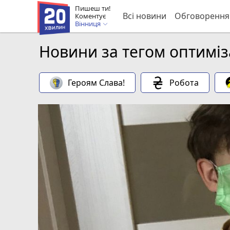
Пишеш ти!
Всі новини
Обговорення
Коментує
Вінниця
Новини за тегом оптиміз
Героям Слава!
Робота