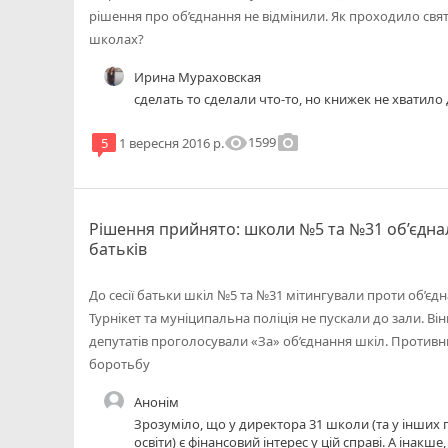
рішення про об’єднання не відмінили. Як проходило свя
школах?
Ирина Мураховская
сделать то сделали что-то, но книжек не хватило
visibility
photo_camera
1599
5
1 вересня 2016 р.
Рішення прийнято: школи №5 та №31 об’єдна
батьків
До сесії батьки шкіл №5 та №31 мітингували проти об’єд
Турнікет та муніципальна поліція не пускали до зали. Він
депутатів проголосували «За» об’єднання шкіл. Проти
боротьбу
Анонім
Зрозуміло, що у директора 31 школи (та у інших
освіти) є фінансовий інтерес у цій справі. А інакш