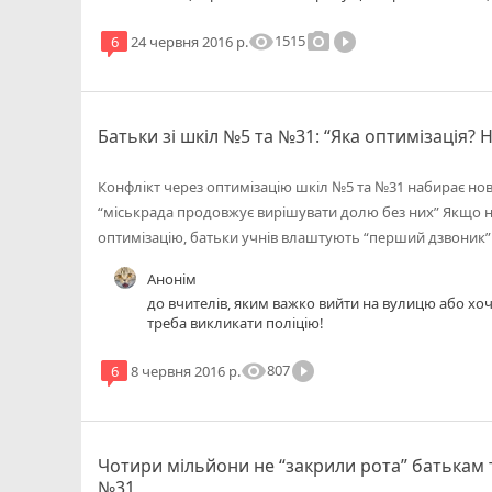
безглузду так звану "реформу". Ніякої користі для 
близько немає. Але є у житті принцип "бумерангу"
visibility
photo_camera
play_circle_filled
1515
6
24 червня 2016 р.
нього.
Батьки зі шкіл №5 та №31: “Яка оптимізація? 
Конфлікт через оптимізацію шкіл №5 та №31 набирає нов
“міськрада продовжує вирішувати долю без них” Якщо н
оптимізацію, батьки учнів влаштують “перший дзвоник” 
Анонім
до вчителів, яким важко вийти на вулицю або хоч
треба викликати поліцію!
visibility
play_circle_filled
807
6
8 червня 2016 р.
Чотири мільйони не “закрили рота” батькам т
№31