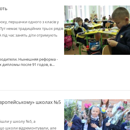
ають
року, першачки одного з класів у
Тут немає традиційних трьох рядів
 А під час занять діти отримують
 родители. Нынешняя реформа -
 дипломы после 91 годов, в
я то не надо, а просто заплати и
руководят безграмотные "народные
поток - "фабрика бездарей" .
агогике, делают реформу. Места
тизированный американский
європейському» школах №5
 пішли у школу №5, а
 що школи відремонтували, але