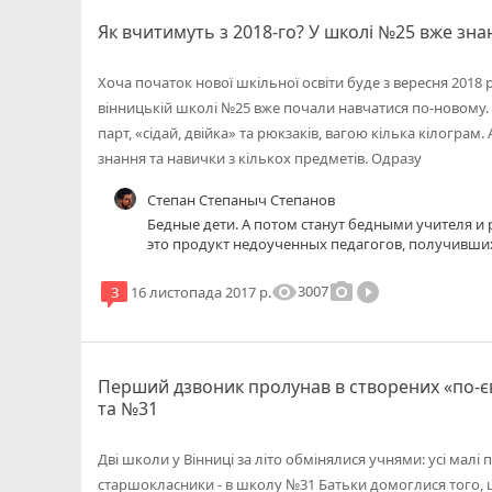
Як вчитимуть з 2018-го? У школі №25 вже зн
Хоча початок нової шкільної освіти буде з вересня 2018 
вінницькій школі №25 вже почали навчатися по-новому. 
парт, «сідай, двійка» та рюкзаків, вагою кілька кілограм.
знання та навички з кількох предметів. Одразу
Степан Степаныч Степанов
Бедные дети. А потом станут бедными учителя и
это продукт недоученных педагогов, получивших
учебных заведения "аля Поплавский", где и учитьс
получи диплом.Это проекция ВР - где страной 
visibility
photo_camera
play_circle_filled
3007
3
16 листопада 2017 р.
избранники" . Теперь безграмотных поставили на 
Отвергшие теорию и не имеющие практики в Пед
не хватит, чтобы по пунктам разбить этот пило
эксперимент.
Перший дзвоник пролунав в створених «по-
та №31
Дві школи у Вінниці за літо обмінялися учнями: усі малі
старшокласники - в школу №31 Батьки домоглися того,