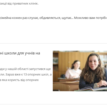
иції від приватних клінік.
с сімейна кожен раз слухає, обдивляється, щупає... Можливо вам потріб
ні школи для учнів на
ади у нашій області запустився ще
ли. Зараз вже є 13 опорних шкіл, а
та яка користь від опорних