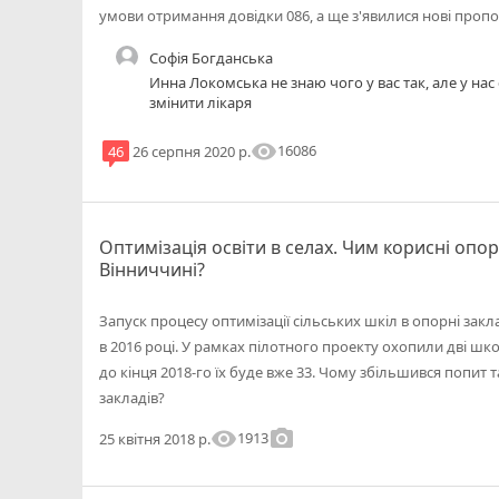
умови отримання довідки 086, а ще з'явилися нові пропоз
Софія Богданська
Инна Локомська не знаю чого у вас так, але у на
змінити лікаря
visibility
16086
46
26 серпня 2020 р.
Оптимізація освіти в селах. Чим корисні опор
Вінниччині?
Запуск процесу оптимізації сільських шкіл в опорні закл
в 2016 році. У рамках пілотного проекту охопили дві шко
до кінця 2018-го їх буде вже 33. Чому збільшився попит 
закладів?
visibility
photo_camera
1913
25 квітня 2018 р.