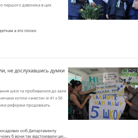
то першого дзвоника в цих
 деткам а это плохо
ли, не дослухавшись думки
нання шкіл та пробивалися до зали
ничани хотіли «знести» їх 41 з 50
вники реформи продовжать
 посадових осіб Департаменту
е, чому б вони так відстоювали цю