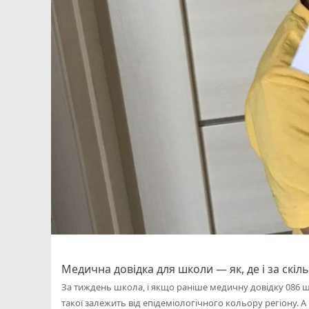
Медична довідка для школи — як, де і за скіль
За тиждень школа, і якщо раніше медичну довідку 086 ш
такої залежить від епідеміологічного кольору регіону. А