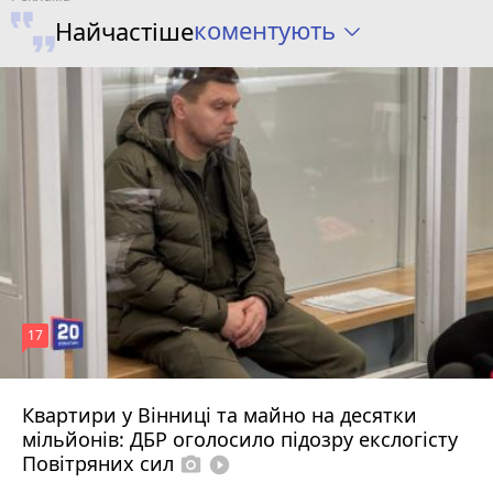
коментують
Найчастіше
17
Квартири у Вінниці та майно на десятки
6 серпня 2026 р.
мільйонів: ДБР оголосило підозру екслогісту
Повітряних сил
photo_camera
play_circle_filled