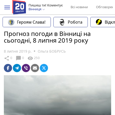
Пишеш ти! Коментує
Всі новини
Обговорен
Вінниця
Героям Слава!
Робота
Відк
Прогноз погоди в Вінниці на
сьогодні, 8 липня 2019 року
8 липня 2019 р.
Ольга БОБРУСЬ
chat_bubble
share
visibility
0
0
250