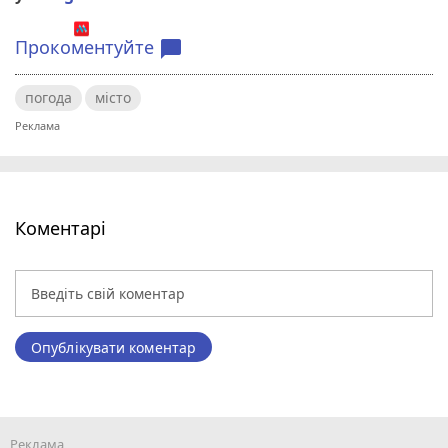
Прокоментуйте
chat_bubble
погода
місто
Коментарі
Опублікувати коментар