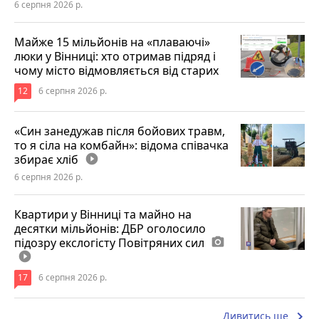
6 серпня 2026 р.
Майже 15 мільйонів на «плаваючі»
люки у Вінниці: хто отримав підряд і
чому місто відмовляється від старих
12
6 серпня 2026 р.
«Син занедужав після бойових травм,
то я сіла на комбайн»: відома співачка
збирає хліб
play_circle_filled
6 серпня 2026 р.
Квартири у Вінниці та майно на
десятки мільйонів: ДБР оголосило
підозру екслогісту Повітряних сил
photo_camera
play_circle_filled
17
6 серпня 2026 р.
keyboard_arrow_right
Дивитись ще