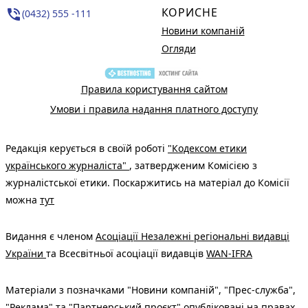
КОРИСНЕ
phone_in_talk
(0432) 555 -111
Новини компаній
Огляди
Правила користування сайтом
Умови і правила надання платного доступу
Редакція керується в своїй роботі
"Кодексом етики
українського журналіста"
, затвердженим Комісією з
журналістської етики. Поскаржитись на матеріал до Комісії
можна
тут
Видання є членом
Асоціації Незалежні регіональні видавці
України
та Всесвітньої асоціації видавців
WAN-IFRA
Матеріали з позначками "Новини компаній", "Прес-служба",
"Реклама" та "Партнерський проєкт" опубліковані на правах