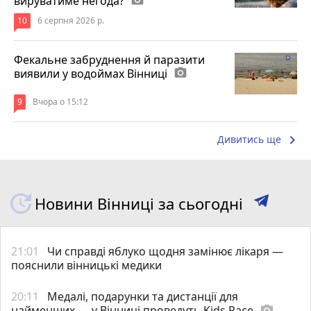
вируватиме негода?
10
6 серпня 2026 р.
Фекальне забруднення й паразити
виявили у водоймах Вінниці
photo_camera
9
Вчора о 15:12
keyboard_arrow_right
Дивитись ще
Новини Вінниці за сьогодні
21:01
Чи справді яблуко щодня замінює лікаря —
пояснили вінницькі медики
20:11
Медалі, подарунки та дистанції для
найменших — у Вінниці проведуть Kids Race
photo_camera