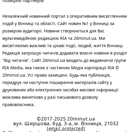
позицією партнерів
Незалежний новинний портал з оперативним висвітленням
подій у Вінниці та області. Сайт новин №1 у Вінниці за
розміром аудиторії. Новини створюються для Вас
мультимедійною редакцією RIA та 20minut.ua. Ми
висвітлюємо важливі та цікаві події, людей, життя Вінниці.
Редакція запрошує читачів додавати власні новини в розділ
"Від читачів". Сайт 20minut.ua входить до видавничої групи
RIA Media, яка також є частиною Медіа корпорації RIA ©
20minut.ua. Усі права захищені. Будь-яка публiкацiя,
передрук чи наступне поширення матеріалів сайту у
друкованих або електронних засобах масової інформації
можлива винятково у разі письмового дозволу
правовласника.
©2017-2025 20minut.ua
вул. Ширшова, буд. 3-а, м. Вінниця, 21032
[email protected]