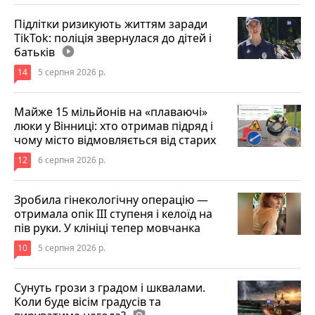
Підлітки ризикують життям заради
TikTok: поліція звернулася до дітей і
батьків
play_circle_filled
14
5 серпня 2026 р.
Майже 15 мільйонів на «плаваючі»
люки у Вінниці: хто отримав підряд і
чому місто відмовляється від старих
12
6 серпня 2026 р.
Зробила гінекологічну операцію —
отримала опік ІІІ ступеня і келоїд на
пів руки. У клініці тепер мовчанка
10
5 серпня 2026 р.
Сунуть грози з градом і шквалами.
Коли буде вісім градусів та
photo_camera