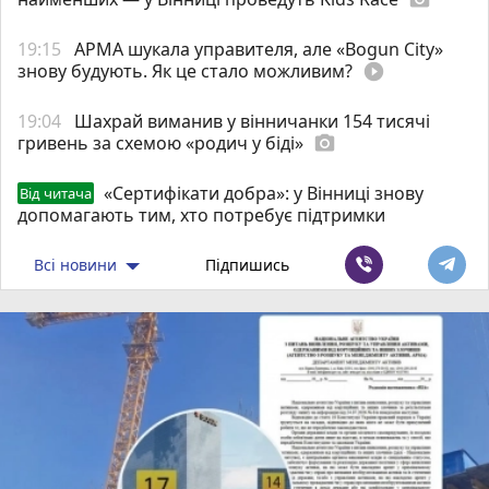
19:15
АРМА шукала управителя, але «Bogun City»
знову будують. Як це стало можливим?
play_circle_filled
19:04
Шахрай виманив у вінничанки 154 тисячі
гривень за схемою «родич у біді»
photo_camera
«Сертифікати добра»: у Вінниці знову
Від читача
допомагають тим, хто потребує підтримки
Всі новини
Підпишись