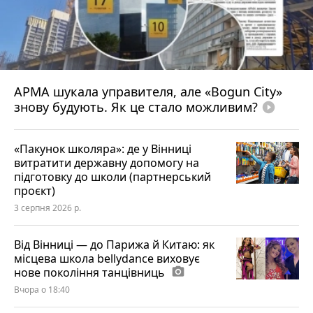
АРМА шукала управителя, але «Bogun City»
знову будують. Як це стало можливим?
play_circle_filled
«Пакунок школяра»: де у Вінниці
витратити державну допомогу на
підготовку до школи (партнерський
проєкт)
3 серпня 2026 р.
Від Вінниці — до Парижа й Китаю: як
місцева школа bellydance виховує
нове покоління танцівниць
photo_camera
Вчора о 18:40