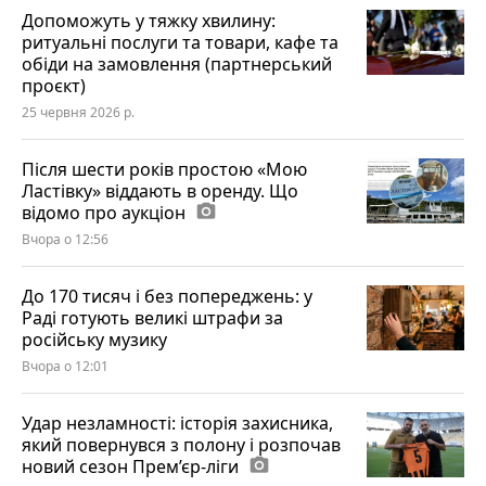
Допоможуть у тяжку хвилину:
ритуальні послуги та товари, кафе та
обіди на замовлення (партнерський
проєкт)
25 червня 2026 р.
Після шести років простою «Мою
Ластівку» віддають в оренду. Що
відомо про аукціон
photo_camera
Вчора о 12:56
До 170 тисяч і без попереджень: у
Раді готують великі штрафи за
російську музику
Вчора о 12:01
Удар незламності: історія захисника,
який повернувся з полону і розпочав
новий сезон Прем’єр-ліги
photo_camera