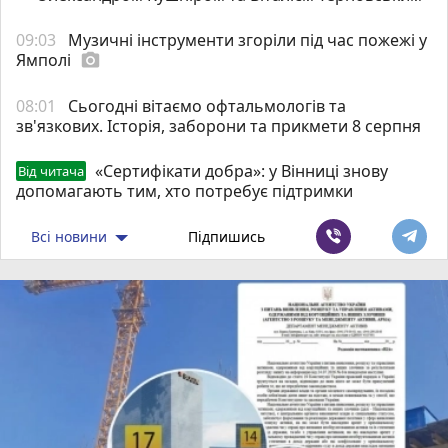
09:03
Музичні інструменти згоріли під час пожежі у
Ямполі
photo_camera
08:01
Сьогодні вітаємо офтальмологів та
зв'язкових. Історія, заборони та прикмети 8 серпня
«Сертифікати добра»: у Вінниці знову
Від читача
допомагають тим, хто потребує підтримки
Всі новини
Підпишись