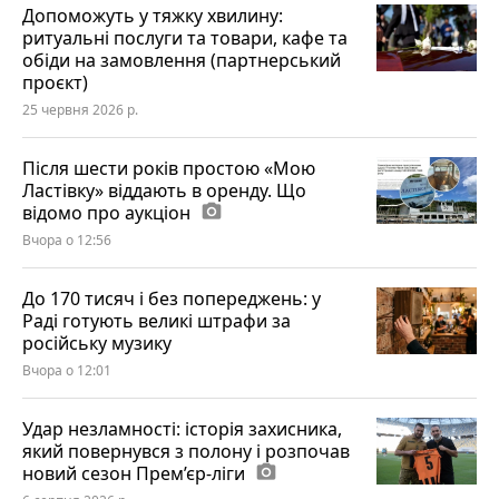
Допоможуть у тяжку хвилину:
ритуальні послуги та товари, кафе та
обіди на замовлення (партнерський
проєкт)
25 червня 2026 р.
Після шести років простою «Мою
Ластівку» віддають в оренду. Що
відомо про аукціон
photo_camera
Вчора о 12:56
До 170 тисяч і без попереджень: у
Раді готують великі штрафи за
російську музику
Вчора о 12:01
Удар незламності: історія захисника,
який повернувся з полону і розпочав
новий сезон Прем’єр-ліги
photo_camera