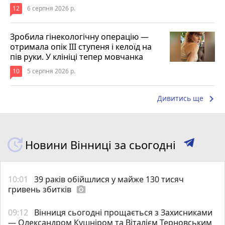
12
6 серпня 2026 р.
Зробила гінекологічну операцію —
отримала опік ІІІ ступеня і келоїд на
пів руки. У клініці тепер мовчанка
10
5 серпня 2026 р.
keyboard_arrow_right
Дивитись ще
Новини Вінниці за сьогодні
10:01
39 раків обійшлися у майже 130 тисяч
гривень збитків
photo_camera
09:12
Вінниця сьогодні прощається з Захисниками
— Олександром Кушніром та Віталієм Терновським