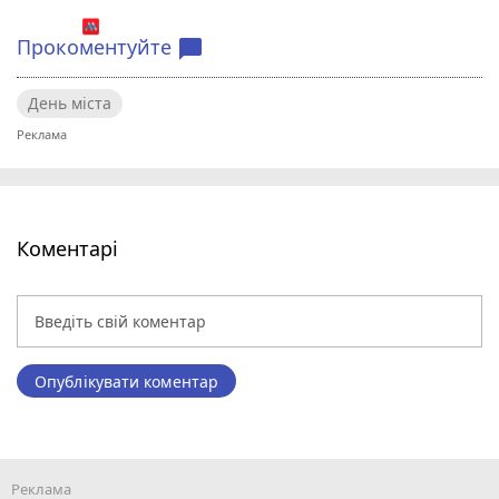
Прокоментуйте
chat_bubble
День міста
Коментарі
Опублікувати коментар