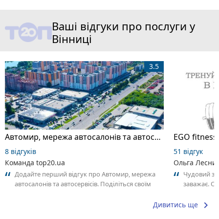
Ваші відгуки про послуги у
Вінниці
3.5
Автомир, мережа автосалонів та автосервісів
EGO fitness
8 відгуків
51 відгук
Команда top20.ua
Ольга Лесни
Додайте перший відгук про Автомир, мережа
Чудовий за
автосалонів та автосервісів. Поділіться своїм
заважає. О
досвідом – що Вам сподобалось,...
Анастасії. 
keyboard_arrow_right
Дивитись ще