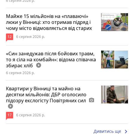
6 серпня 2026 р.
Майже 15 мільйонів на «плаваючі»
люки у Вінниці: хто отримав підряд і
чому місто відмовляється від старих
12
6 серпня 2026 р.
«Син занедужав після бойових травм,
то я сіла на комбайн»: відома співачка
збирає хліб
play_circle_filled
6 серпня 2026 р.
Квартири у Вінниці та майно на
десятки мільйонів: ДБР оголосило
підозру екслогісту Повітряних сил
photo_camera
play_circle_filled
17
6 серпня 2026 р.
keyboard_arrow_right
Дивитись ще