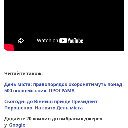
Читайте також:
День міста: правопорядок охоронятимуть понад
500 поліцейських. ПРОГРАМА
Сьогодні до Вінниці приїде Президент
Порошенко. На свято День міста
Додайте 20 хвилин до вибраних джерел
у
Google