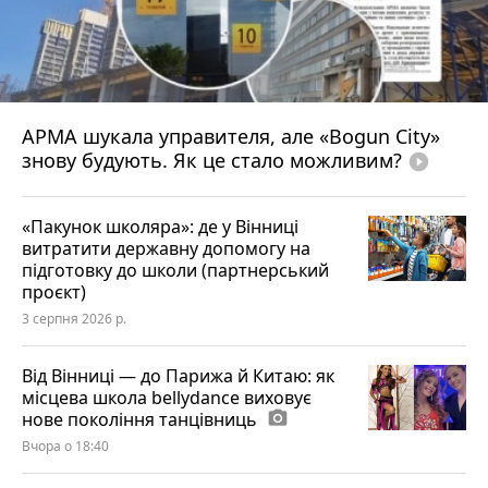
АРМА шукала управителя, але «Bogun City»
знову будують. Як це стало можливим?
play_circle_filled
«Пакунок школяра»: де у Вінниці
витратити державну допомогу на
підготовку до школи (партнерський
проєкт)
3 серпня 2026 р.
Від Вінниці — до Парижа й Китаю: як
місцева школа bellydance виховує
нове покоління танцівниць
photo_camera
Вчора о 18:40