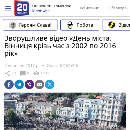
Пишеш ти! Коментує
Всі новини
Обговорен
Вінниця
Героям Слава!
Робота
Відк
Зворушливе відео «День міста.
Вінниця крізь час з 2002 по 2016
рік»
9 вересня 2017 р.
Ольга БОБРУСЬ
chat_bubble
share
visibility
20
0
1506