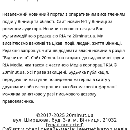
Незалежний новинний портал з оперативним висвітленням
подій у Вінниці та області. Сайт новин №1 у Вінниці за
розміром аудиторії. Новини створюються для Вас
мультимедійною редакцією RIA та 20minut.ua. Ми
висвітлюємо важливі та цікаві події, людей, життя Вінниці.
Редакція запрошує читачів додавати власні новини в розділ
"Від читачів". Сайт 20minut.ua входить до видавничої групи
RIA Media, яка також є частиною Медіа корпорації RIA ©
20minut.ua. Усі права захищені. Будь-яка публiкацiя,
передрук чи наступне поширення матеріалів сайту у
друкованих або електронних засобах масової інформації
можлива винятково у разі письмового дозволу
правовласника.
©2017-2025 20minut.ua
вул. Ширшова, буд. 3-а, м. Вінниця, 21032
[email protected]
Cуб'єкт у сфері онлайн-медіа; ідентифікатор медіа