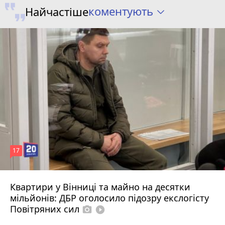
коментують
Найчастіше
17
Квартири у Вінниці та майно на десятки
6 серпня 2026 р.
мільйонів: ДБР оголосило підозру екслогісту
Повітряних сил
photo_camera
play_circle_filled