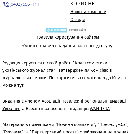
КОРИСНЕ
phone_in_talk
(0432) 555 -111
Новини компаній
Огляди
Правила користування сайтом
Умови і правила надання платного доступу
Редакція керується в своїй роботі
"Кодексом етики
українського журналіста"
, затвердженим Комісією з
журналістської етики. Поскаржитись на матеріал до Комісії
можна
тут
Видання є членом
Асоціації Незалежні регіональні видавці
України
та Всесвітньої асоціації видавців
WAN-IFRA
Матеріали з позначками "Новини компаній", "Прес-служба",
"Реклама" та "Партнерський проєкт" опубліковані на правах