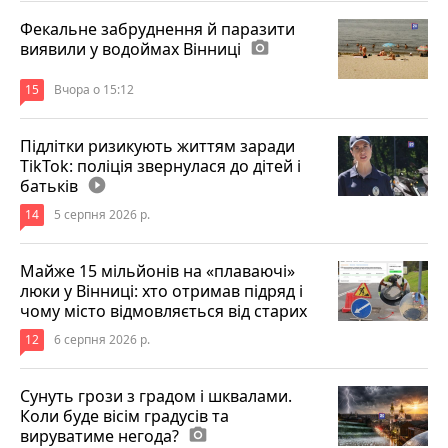
Фекальне забруднення й паразити
виявили у водоймах Вінниці
photo_camera
15
Вчора о 15:12
Підлітки ризикують життям заради
TikTok: поліція звернулася до дітей і
батьків
play_circle_filled
14
5 серпня 2026 р.
Майже 15 мільйонів на «плаваючі»
люки у Вінниці: хто отримав підряд і
чому місто відмовляється від старих
12
6 серпня 2026 р.
Сунуть грози з градом і шквалами.
Коли буде вісім градусів та
вируватиме негода?
photo_camera