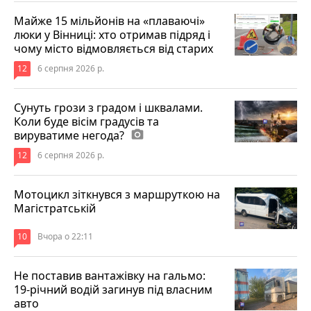
Майже 15 мільйонів на «плаваючі»
люки у Вінниці: хто отримав підряд і
чому місто відмовляється від старих
12
6 серпня 2026 р.
Сунуть грози з градом і шквалами.
Коли буде вісім градусів та
вируватиме негода?
photo_camera
12
6 серпня 2026 р.
Мотоцикл зіткнувся з маршруткою на
Магістратській
10
Вчора о 22:11
Не поставив вантажівку на гальмо:
19-річний водій загинув під власним
авто