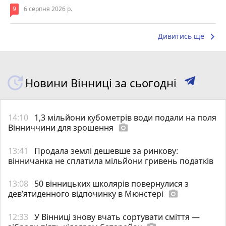
9
6 серпня 2026 р.
keyboard_arrow_right
Дивитись ще
Новини Вінниці за сьогодні
14:10
1,3 мільйони кубометрів води подали на поля
Вінниччини для зрошення
photo_camera
13:41
Продала землі дешевше за ринкову:
вінничанка не сплатила мільйони гривень податків
13:08
50 вінницьких школярів повернулися з
дев’ятиденного відпочинку в Мюнстері
photo_camera
12:33
У Вінниці знову вчать сортувати сміття —