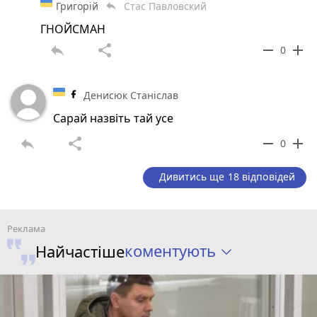
Григорій
Стас Павловский
reply
ГНОЙСМАН
reply
share
remove
add
0
Денисюк Станіслав
Сарай назвіть тай усе
reply
share
remove
add
0
Дивитись ще 18 відповідей
коментують
Найчастіше