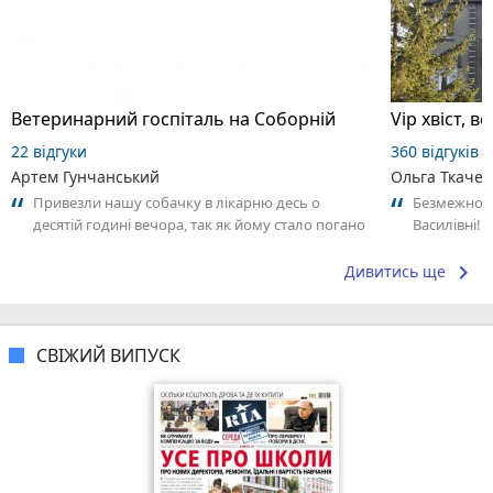
Ветеринарний госпіталь на Соборній
Vip хвіст, в
22 відгуки
360 відгуків
Артем Гунчанський
Ольга Ткачев
Привезли нашу собачку в лікарню десь о
Безмежно в
десятій годині вечора, так як йому стало погано
Василівні!
і він сильно трусився. Лікар нас...
Оперували з
keyboard_arrow_right
Дивитись ще
СВІЖИЙ ВИПУСК