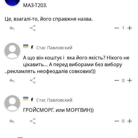
МАЗ-Т203.
Це, взагалі-то, його справжня назва.
reply
share
remove
add
1
Стас Павловский
А що він коштує і яка його якість? Нікого не
цікавить... А перед виборами без вибору
..рекламлять неофеодалів совкових!))
reply
share
remove
add
0
Стас Павловский
ГРОЙСМОРГ. или МОРГВИН))
reply
share
remove
add
0