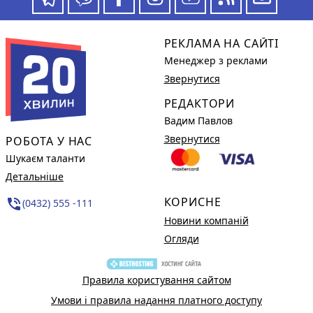
РЕКЛАМА НА САЙТІ
Менеджер з реклами
Звернутися
РЕДАКТОРИ
Вадим Павлов
Звернутися
РОБОТА У НАС
Шукаєм таланти
Детальніше
КОРИСНЕ
phone_in_talk
(0432) 555 -111
Новини компаній
Огляди
Правила користування сайтом
Умови і правила надання платного доступу