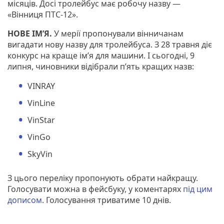
місяців. Досі тролейбус має робочу назву —
«Вінниця ПТС-12».
НОВЕ ІМ’Я.
У мерії пропонували вінничанам
вигадати нову назву для тролейбуса. З 28 травня діє
конкурс на краще ім’я для машини. І сьогодні, 9
липня, чиновники відібрали п’ять кращих назв:
VINRAY
VinLine
VinStar
VinGo
SkyVin
З цього переліку пропонують обрати найкращу.
Голосувати можна в фейсбуку, у коментарях
під цим
дописом
. Голосування триватиме 10 днів.