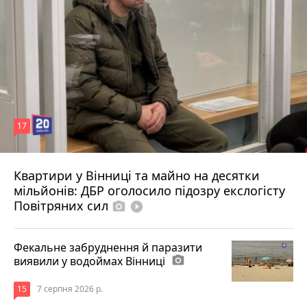
17
Квартири у Вінниці та майно на десятки
6 серпня 2026 р.
мільйонів: ДБР оголосило підозру екслогісту
Повітряних сил
photo_camera
play_circle_filled
Фекальне забруднення й паразити
виявили у водоймах Вінниці
photo_camera
15
7 серпня 2026 р.