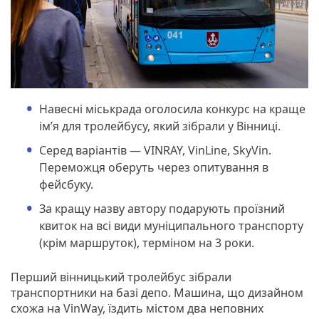
Навесні міськрада оголосила конкурс на краще
ім’я для тролейбусу, який зібрали у Вінниці.
Серед варіантів — VINRAY, VinLine, SkyVin.
Переможця оберуть через опитування в
фейсбуку.
За кращу назву автору подарують проїзний
квиток на всі види муніципального транспорту
(крім маршруток), терміном на 3 роки.
Перший вінницький тролейбус зібрали
транспортники на базі депо. Машина, що дизайном
схожа на VinWay, їздить містом два неповних