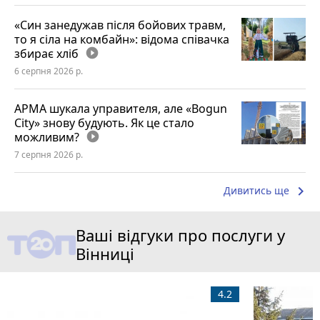
«Син занедужав після бойових травм,
то я сіла на комбайн»: відома співачка
збирає хліб
play_circle_filled
6 серпня 2026 р.
АРМА шукала управителя, але «Bogun
City» знову будують. Як це стало
можливим?
play_circle_filled
7 серпня 2026 р.
keyboard_arrow_right
Дивитись ще
Ваші відгуки про послуги у
Вінниці
4.2