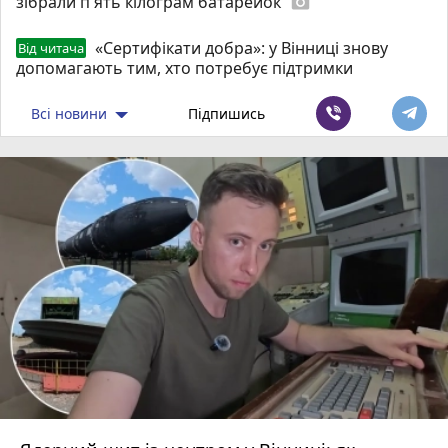
зібрали п'ять кілограм батарейок
photo_camera
«Сертифікати добра»: у Вінниці знову
Від читача
допомагають тим, хто потребує підтримки
Всі новини
Підпишись