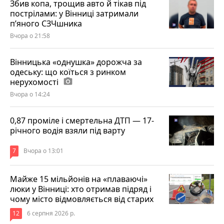
Збив копа, трощив авто й тікав під
пострілами: у Вінниці затримали
п’яного СЗЧшника
Вчора о 21:58
Вінницька «однушка» дорожча за
одеську: що коїться з ринком
нерухомості
photo_camera
Вчора о 14:24
0,87 проміле і смертельна ДТП — 17-
річного водія взяли під варту
7
Вчора о 13:01
Майже 15 мільйонів на «плаваючі»
люки у Вінниці: хто отримав підряд і
чому місто відмовляється від старих
12
6 серпня 2026 р.