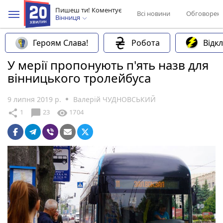
Пишеш ти! Коментує
Всі новини
Обговорен
Вінниця
Героям Слава!
Робота
Відк
У мерії пропонують п'ять назв для
вінницького тролейбуса
9 липня 2019 р.
Валерій ЧУДНОВСЬКИЙ
chat_bubble
share
visibility
1
23
1704