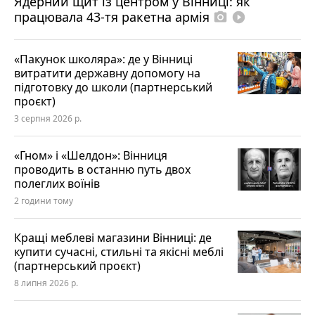
Ядерний щит із центром у Вінниці: як
працювала 43-тя ракетна армія
photo_camera
play_circle_filled
«Пакунок школяра»: де у Вінниці
витратити державну допомогу на
підготовку до школи (партнерський
проєкт)
3 серпня 2026 р.
«Гном» і «Шелдон»: Вінниця
проводить в останню путь двох
полеглих воїнів
2 години тому
Кращі меблеві магазини Вінниці: де
купити сучасні, стильні та якісні меблі
(партнерський проєкт)
8 липня 2026 р.