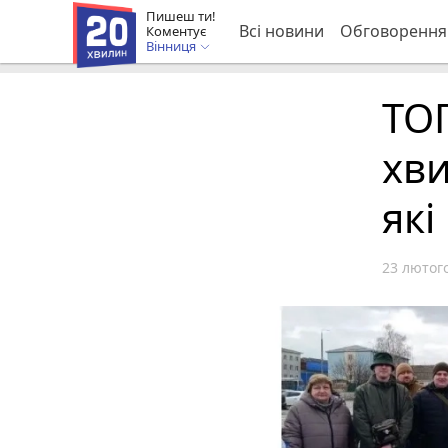
Пишеш ти!
Всі новини
Обговорення
Коментує
Вінниця
ТО
хви
які
23 лютого