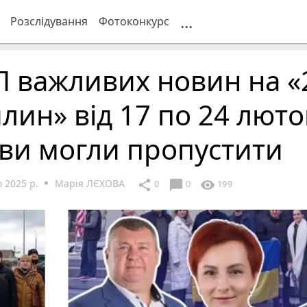
...
Розслідування
Фотоконкурс
П важливих новин на «
лин» від 17 по 24 люто
 ви могли пропустити
 2025 р.
Марія ЛЄХОВА
chat_bubble
share
visibility
0
0
199