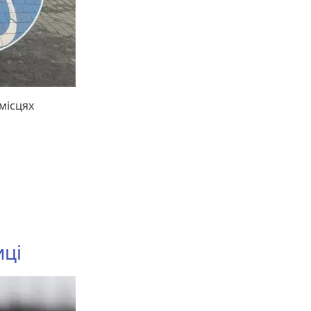
місцях
иці