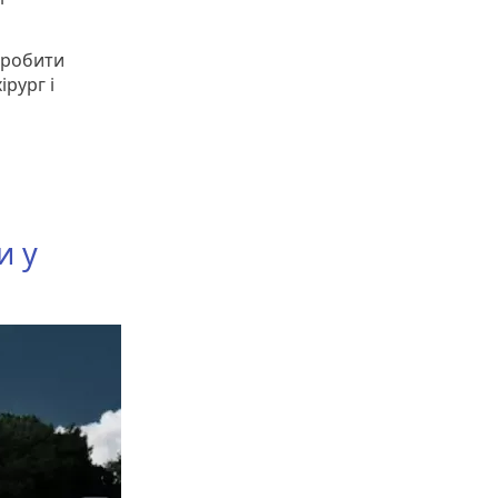
 робити
ірург і
и у