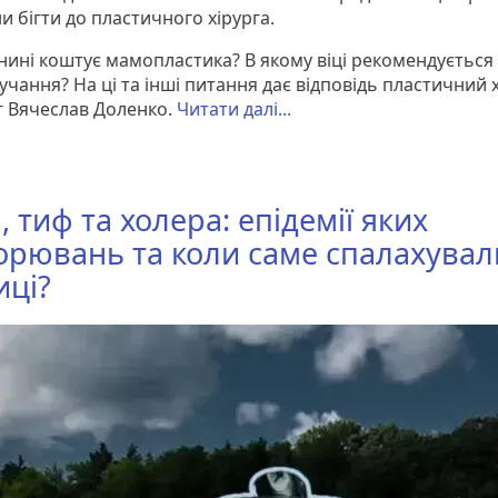
 бігти до пластичного хірурга.
 нині коштує мамопластика? В якому віці рекомендується
учання? На ці та інші питання дає відповідь пластичний х
 Вячеслав Доленко.
Читати далі...
, тиф та холера: епідемії яких
орювань та коли саме спалахувал
иці?