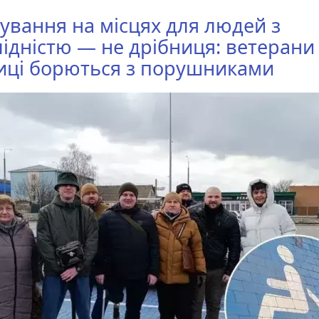
ування на місцях для людей з
лідністю — не дрібниця: ветерани
иці борються з порушниками