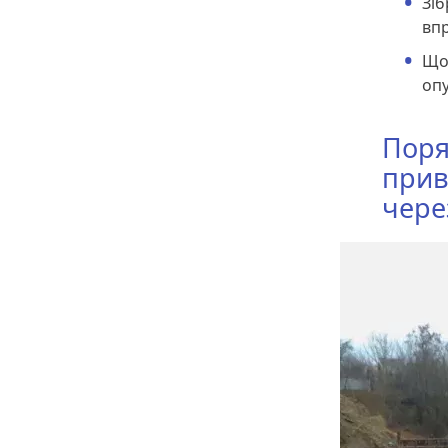
Зіб
вп
Що
опу
Поря
прив
чере