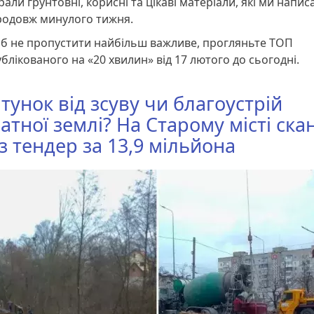
рали ґрунтовні, корисні та цікаві матеріали, які ми напис
родовж минулого тижня.
б не пропустити найбільш важливе, прогляньте ТОП
блікованого на «20 хвилин» від 17 лютого до сьогодні.
тунок від зсуву чи благоустрій
атної землі? На Старому місті ска
з тендер за 13,9 мільйона