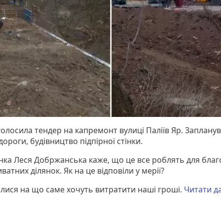
голосила тендер на капремонт вулиці Паліїв Яр. Заплану
ороги, будівництво підпірної стінки.
нка Леся Добржанська каже, що це все роблять для бла
ватних ділянок. Як на це відповіли у мерії?
лися на що саме хочуть витратити наші гроші.
Читати дал