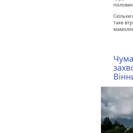
половини
Скільки
таке втр
мамолог
Чума
захв
Вінн