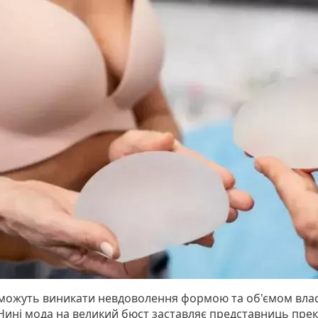
 можуть виникати невдоволення формою та об'ємом вла
 Нині мода на великий бюст заставляє представниць пре