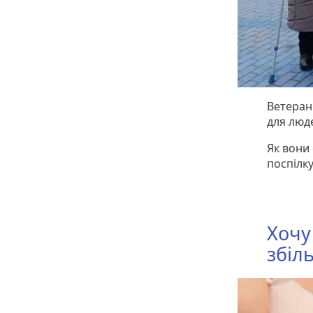
Ветеран
для люде
Як вони 
поспілк
Хочу
збіл