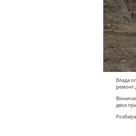
Влада о
ремонт д
Віннича
двох при
Розбира