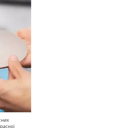
сних
красної