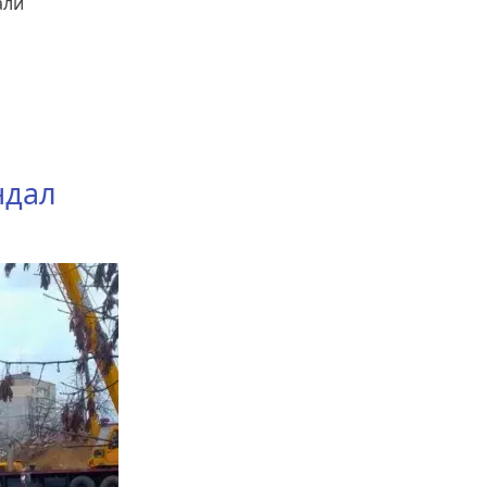
али
ндал