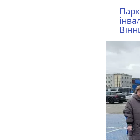
Парк
інва
Вінн