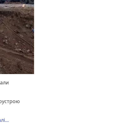
вали
гоустрою
і...