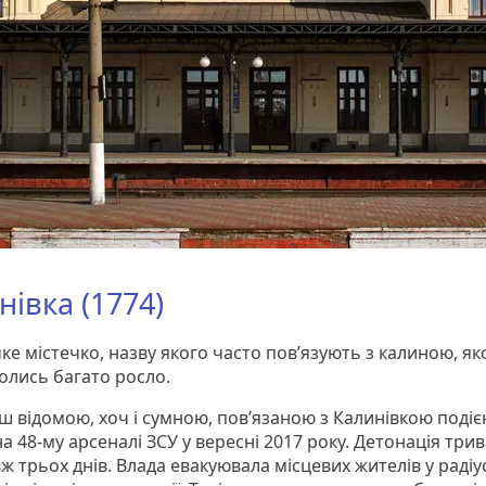
нівка (1774)
е містечко, назву якого часто повʼязують з калиною, як
колись багато росло.
ш відомою, хоч і сумною, повʼязаною з Калинівкою подіє
а 48-му арсеналі ЗСУ у вересні 2017 року. Детонація три
 трьох днів. Влада евакуювала місцевих жителів у радіус