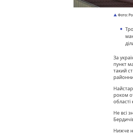
Фото: Po
Тро
маю
діл
За укра
пункт м
такий ст
районн
Найстар
роком о
області
Не всі з
Бердичі
Нижче на