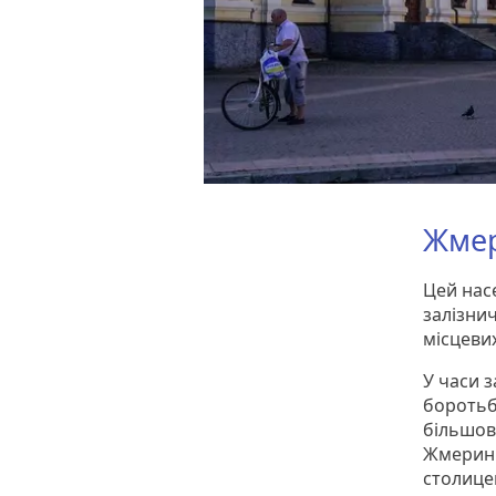
Жмер
Цей нас
залізнич
місцеви
У часи з
боротьба
більшови
Жмеринк
столице