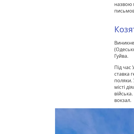
назвою 
письмов
Козя
Виникне
(Одесько
Гуйва.
Під час 
ставка 
поляки. 
місті ді
війська
вокзал.