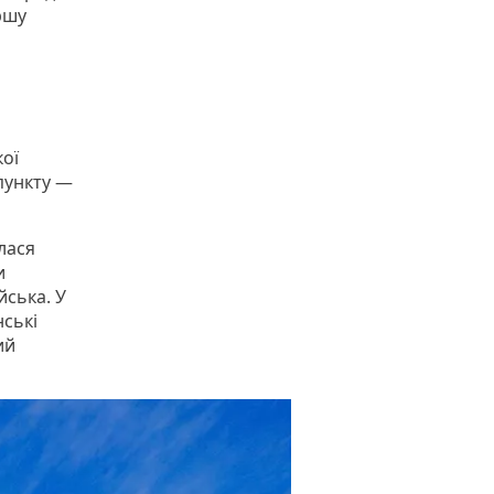
ршу
кої
 пункту —
лася
и
йська. У
нські
ий