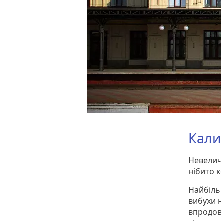
Кали
Невеличк
нібито 
Найбіль
вибухи н
впродовж