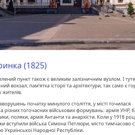
инка (1825)
елений пункт також є великим залізничним вузлом. І тут
ний вокзал, памʼятка історії та архітектури, так само є г
х жителів.
аворушень початку минулого століття, у місті точилася
 різних тогочасних військових формувань: армія УНР, бі
ки, поляки, армія Антанти та анархісти. Коли у 1918 роц
и вступили війська Симона Петлюри, місто тимчасово с
ю Української Народної Республіки.