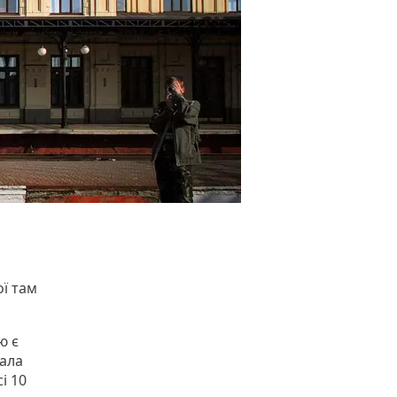
ої там
ю є
вала
і 10