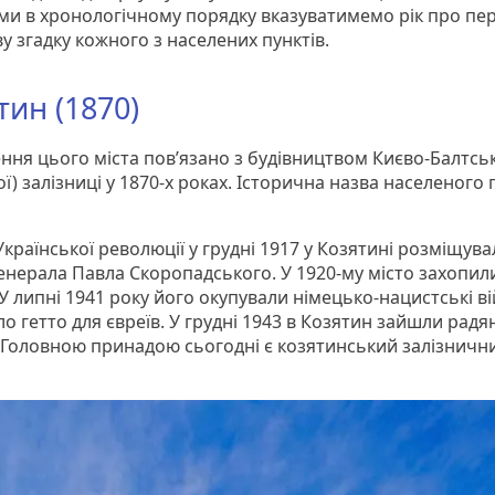
ми в хронологічному порядку вказуватимемо рік про пе
у згадку кожного з населених пунктів.
тин (1870)
ння цього міста повʼязано з будівництвом Києво-Балтсь
ї) залізниці у 1870-х роках. Історична назва населеного
Української революції у грудні 1917 у Козятині розміщува
генерала Павла Скоропадського. У 1920-му місто захопил
У липні 1941 року його окупували німецько-нацистські ві
яло гетто для євреїв. У грудні 1943 в Козятин зайшли радя
. Головною принадою сьогодні є козятинський залізничн