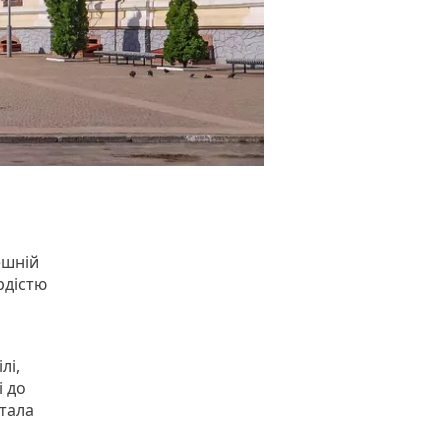
ешній
ордістю
лі,
і до
тала