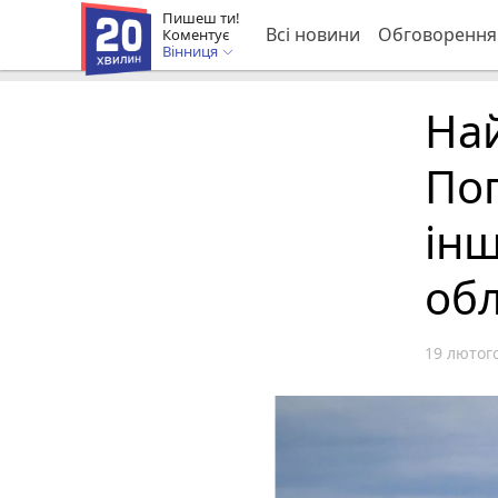
Пишеш ти!
Всі новини
Обговорення
Коментує
Вінниця
Най
Пог
інш
обл
19 лютого