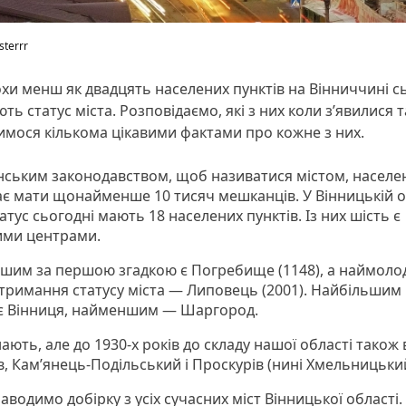
sterrr
хи менш як двадцять населених пунктів на Вінниччині с
ть статус міста. Розповідаємо, які з них коли зʼявилися т
имося кількома цікавими фактами про кожне з них.
їнським законодавством, щоб називатися містом, населе
ає мати щонайменше 10 тисяч мешканців. У Вінницькій о
атус сьогодні мають 18 населених пунктів. Із них шість є
ими центрами.
шим за першою згадкою є Погребище (1148), а наймоло
тримання статусу міста — Липовець (2001). Найбільшим 
 є Вінниця, найменшим — Шаргород.
нають, але до 1930-х років до складу нашої області також
в, Камʼянець-Подільський і Проскурів (нині Хмельницьки
водимо добірку з усіх сучасних міст Вінницької області.