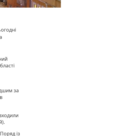
ьогодні
а
ний
бласті
дшим за
в
 входили
й).
 Поряд із