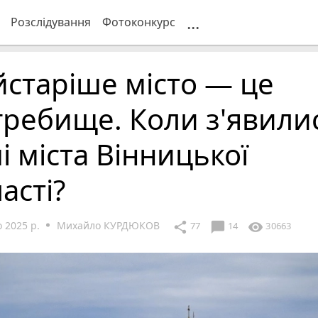
...
Розслідування
Фотоконкурс
старіше місто — це
ребище. Коли з'явили
і міста Вінницької
асті?
 2025 р.
Михайло КУРДЮКОВ
chat_bubble
share
visibility
77
14
30663