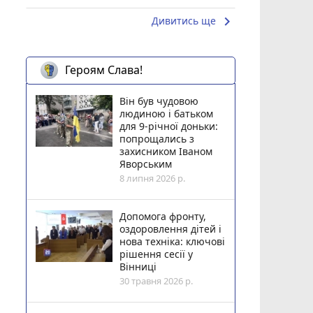
keyboard_arrow_right
Дивитись ще
Героям Слава!
Він був чудовою
людиною і батьком
для 9-річної доньки:
попрощались з
захисником Іваном
Яворським
8 липня 2026 р.
Допомога фронту,
оздоровлення дітей і
нова техніка: ключові
рішення сесії у
Вінниці
30 травня 2026 р.