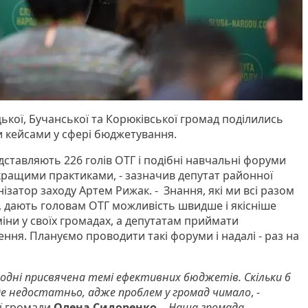
ької, Бучанської та Корюківської громад поділились
и кейсами у сфері бюджетування.
ставляють 226 голів ОТГ і подібні навчальні форуми
 кращими практиками, - зазначив депутат районної
нізатор заходу Артем Рижак. - Знання, які ми всі разом
, дають головам ОТГ можливість швидше і якісніше
іни у своїх громадах, а депутатам приймати
ння. Плануємо проводити такі форуми і надалі - раз на
огодні присвячена темі ефективних бюджетів. Скільки б
уде недостатньо, адже проблем у громад чимало
, -
ї громади
Олена Сидоренко
. -
Наша громада -