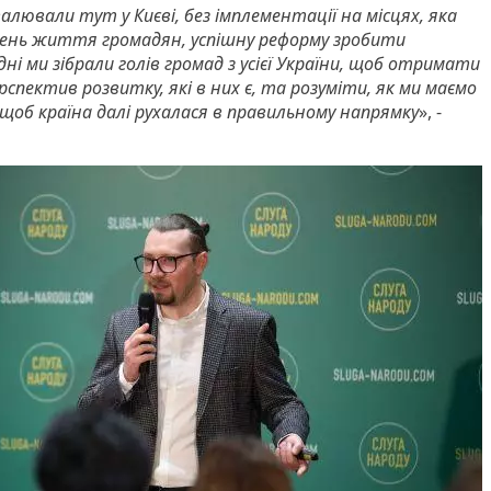
валювали тут у Києві, без імплементації на місцях, яка
івень життя громадян, успішну реформу зробити
і ми зібрали голів громад з усієї України, щоб отримати
рспектив розвитку, які в них є, та розуміти, як ми маємо
щоб країна далі рухалася в правильному напрямку
», -