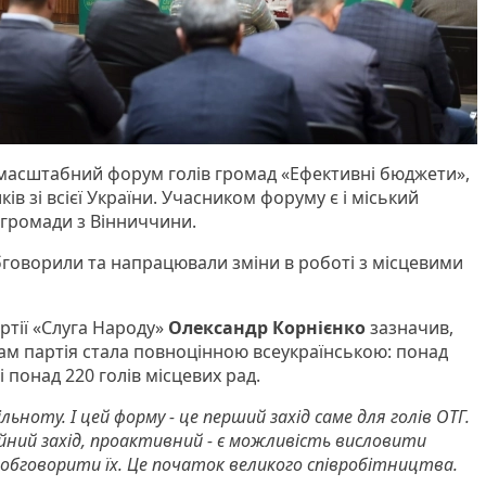
я масштабний форум голів громад «Ефективні бюджети»,
ів зі всієї України. Учасником форуму є і міський
 громади з Вінниччини.
бговорили та напрацювали зміни в роботі з місцевими
ртії «Слуга Народу»
Олександр Корнієнко
зазначив,
м партія стала повноцінною всеукраїнською: понад
і понад 220 голів місцевих рад.
ьноту. І цей форму - це перший захід саме для голів ОТГ.
йний захід, проактивний - є можливість висловити
, обговорити їх. Це початок великого співробітництва.