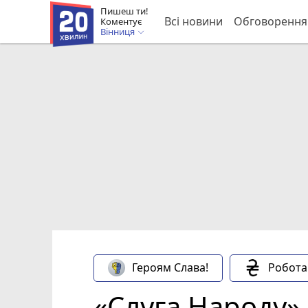
Пишеш ти!
Всі новини
Обговорення
Коментує
Вінниця
Героям Слава!
Робота
«Слуга Народу»