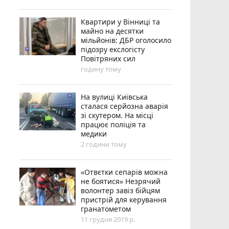
Квартири у Вінниці та
майно на десятки
мільйонів: ДБР оголосило
підозру екслогісту
Повітряних сил
годину тому
На вулиці Київська
сталася серйозна аварія
зі скутером. На місці
працює поліція та
медики
2 години тому
«Отвєтки сепарів можна
не боятися» Незрячий
волонтер завіз бійцям
пристрій для керування
гранатометом
11 грудня 2019 р.