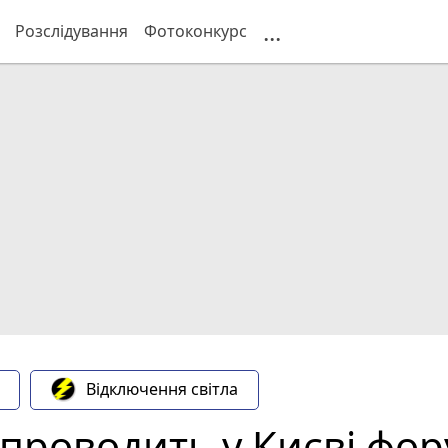
...
Розслідування
Фотоконкурс
Відключення світла
 проводить у Києві фор