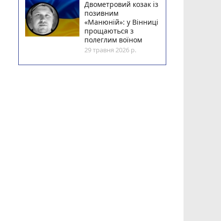
Двометровий козак із
позивним
«Манюній»: у Вінниці
прощаються з
полеглим воїном
29 травня 2026 р.