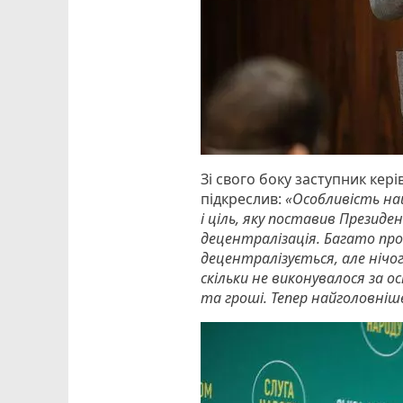
Зі свого боку заступник кер
підкреслив:
«Особливість наш
і ціль, яку поставив Президе
децентралізація. Багато про
децентралізується, але нічог
скільки не виконувалося за 
та гроші. Тепер найголовні