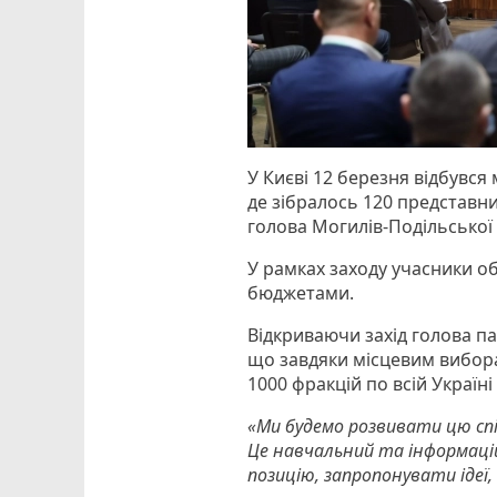
У Києві 12 березня відбувс
де зібралось 120 представник
голова Могилів-Подільської
У рамках заходу учасники о
бюджетами.
Відкриваючи захід голова па
що завдяки місцевим вибора
1000 фракцій по всій Україні 
«Ми будемо розвивати цю спіл
Це навчальний та інформаці
позицію, запропонувати ідеї