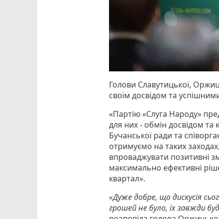
Голови Славутицької, Оржиц
своїм досвідом та успішним
«Партію «Слуга Народу» пред
для них - обмін досвідом та
Бучанської ради та співорга
отримуємо на таких заходах
впроваджувати позитивні зм
максимально ефективні ріше
квартал».
«Дуже добре, що дискусія сь
грошей не було, їх завжди б
розповіла голова Оржицько