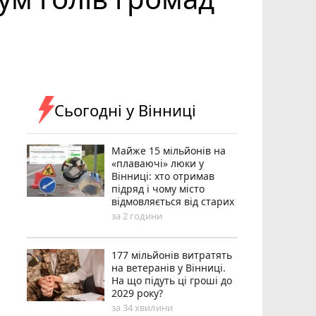
Сьогодні у Вінниці
Майже 15 мільйонів на
«плаваючі» люки у
Вінниці: хто отримав
підряд і чому місто
відмовляється від старих
за 2 години
177 мільйонів витратять
на ветеранів у Вінниці.
На що підуть ці гроші до
2029 року?
за 34 хвилини