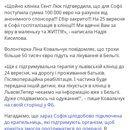
«Щойно клініка Сент Люк підтвердила, що для Софіі
поступила сумма 100 000 евро на рахунок від
анонімного спонсора!!! Сбір закрито!!! На 25 вересня
в Софіі госпіталізація в клініці!!! Ми вдячні Вам за
віру в маленьку та ЖИТТЯ!», - написала Надія
Кисилова.
Волонтерка Ліна Ковальчук повідомляє, що трохи
більше 50 тисяч євро підуть на лікування в Бельгії.
«Ще є підтримувальна терапія у львівській клініці до
24 вересня, на дорогу і проживання батьків.
Післяопераційна реабілітація. І частина буде
передана іншій дитині, яка лікується в клініці в
Львові.Тепер чекаємо на інформацію вже з Бельгії.
Дуже сподіваємось на одужання!", – пише Ковальчук
на своїй сторінці у ФБ
.
Нагадаємо, що
зараз Софія цілодобово підключена
до крапельниць, які підтримують організм, щоб
крихітка змогла протриматися до операції
. В