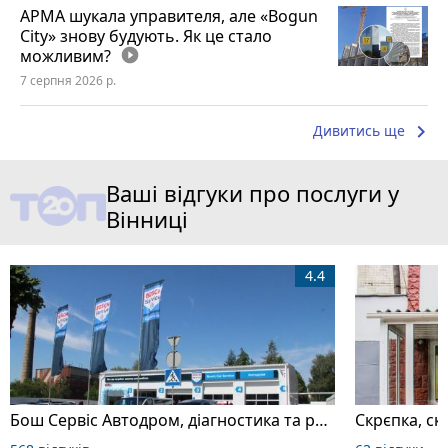
АРМА шукала управителя, але «Bogun
City» знову будують. Як це стало
можливим?
play_circle_filled
7 серпня 2026 р.
keyboard_arrow_right
Дивитись ще
Ваші відгуки про послуги у
Вінниці
4.4
Бош Сервіс Автодром, діагностика та ремонт автомобілів
Скрєпка, ск