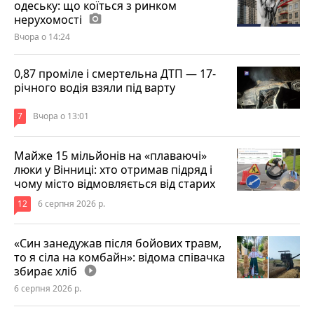
одеську: що коїться з ринком
нерухомості
photo_camera
Вчора о 14:24
0,87 проміле і смертельна ДТП — 17-
річного водія взяли під варту
7
Вчора о 13:01
Майже 15 мільйонів на «плаваючі»
люки у Вінниці: хто отримав підряд і
чому місто відмовляється від старих
12
6 серпня 2026 р.
«Син занедужав після бойових травм,
то я сіла на комбайн»: відома співачка
збирає хліб
play_circle_filled
6 серпня 2026 р.