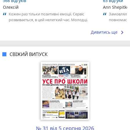
568 відгуків
63 відгуки
Олексій
Ann Shepitko
Кожен раз тільки позитивні емоції. Сервіс
Замовляли
розвивається, в цей нелегкий час. Молодці.
повномасшт
Рекомендую.
виробник як
keyboard_arrow_right
Дивитись ще
СВІЖИЙ ВИПУСК
№ 31 від 5 серпня 2026