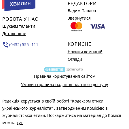
РЕДАКТОРИ
Вадим Павлов
Звернутися
РОБОТА У НАС
Шукаєм таланти
Детальніше
КОРИСНЕ
phone_in_talk
(0432) 555 -111
Новини компаній
Огляди
Правила користування сайтом
Умови і правила надання платного доступу
Редакція керується в своїй роботі
"Кодексом етики
українського журналіста"
, затвердженим Комісією з
журналістської етики. Поскаржитись на матеріал до Комісії
можна
тут