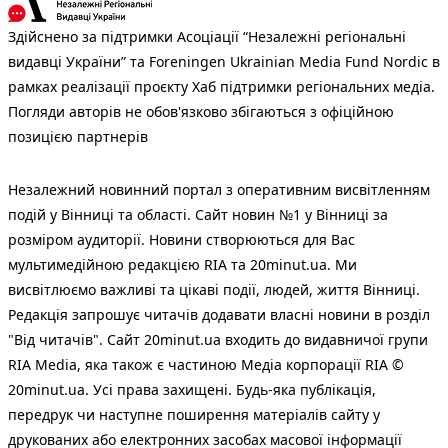
Здійснено за підтримки Асоціації “Незалежні регіональні
видавці України” та Foreningen Ukrainian Media Fund Nordic в
рамках реалізації проєкту Хаб підтримки регіональних медіа.
Погляди авторів не обов'язково збігаються з офіційною
позицією партнерів
Незалежний новинний портал з оперативним висвітленням
подій у Вінниці та області. Сайт новин №1 у Вінниці за
розміром аудиторії. Новини створюються для Вас
мультимедійною редакцією RIA та 20minut.ua. Ми
висвітлюємо важливі та цікаві події, людей, життя Вінниці.
Редакція запрошує читачів додавати власні новини в розділ
"Від читачів". Сайт 20minut.ua входить до видавничої групи
RIA Media, яка також є частиною Медіа корпорації RIA ©
20minut.ua. Усі права захищені. Будь-яка публiкацiя,
передрук чи наступне поширення матеріалів сайту у
друкованих або електронних засобах масової інформації