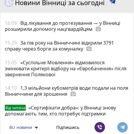
Новини Вінниці за сьогодні
16:09
Від лікування до протезування — у Вінниці
розширили допомогу нацгвардійцям
photo_camera
15:29
За пів року на Вінниччині відкрили 3791
справу через борги за комуналку
photo_camera
15:05
«Суспільне Мовлення» відмовилося
змінювати критерії відбору на «Євробачення» після
звернення Полякової
14:10
1,3 мільйони кубометрів води подали на поля
Вінниччини для зрошення
photo_camera
«Сертифікати добра»: у Вінниці знову
Від читача
допомагають тим, хто потребує підтримки
Всі новини
Підпишись