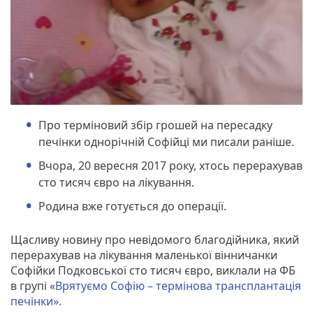
Про терміновий збір грошей на пересадку
печінки однорічній Софійці ми писали раніше.
Вчора, 20 вересня 2017 року, хтось перерахував
сто тисяч євро на лікування.
Родина вже готується до операції.
Щасливу новину про невідомого благодійника, який
перерахував на лікування маленької вінничанки
Софійки Подковської сто тисяч євро, виклали на ФБ
в групі «
Врятуємо Софію – термінова трансплантація
печінки».