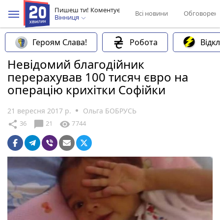
Пишеш ти! Коментує
Всі новини
Обговорен
Вінниця
Героям Слава!
Робота
Відк
Невідомий благодійник
перерахував 100 тисяч євро на
операцію крихітки Софійки
21 вересня 2017 р.
Ольга БОБРУСЬ
chat_bubble
share
visibility
36
21
7744