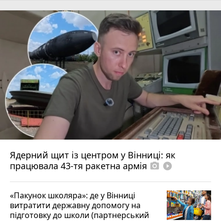
Ядерний щит із центром у Вінниці: як
працювала 43-тя ракетна армія
photo_camera
play_circle_filled
«Пакунок школяра»: де у Вінниці
витратити державну допомогу на
підготовку до школи (партнерський