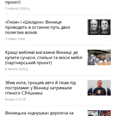
проєкт)
3 серпня 2026 р.
«Гном» і «Шелдон»: Вінниця
проводить в останню путь двох
полеглих воїнів
5 годин тому
Кращі меблеві магазини Вінниці: де
купити сучасні, стильні та якісні меблі
(партнерський проєкт)
8 липня 2026 р.
Збив копа, трощив авто й тікав під
пострілами: у Вінниці затримали
п’яного СЗЧшника
Вчора о 21:58
Вінницька «однушка» дорожча за