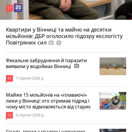
17
Квартири у Вінниці та майно на десятки
6 серпня 2026 р.
мільйонів: ДБР оголосило підозру екслогісту
Повітряних сил
photo_camera
play_circle_filled
Фекальне забруднення й паразити
виявили у водоймах Вінниці
photo_camera
15
7 серпня 2026 р.
Майже 15 мільйонів на «плаваючі»
люки у Вінниці: хто отримав підряд і
чому місто відмовляється від старих
12
6 серпня 2026 р.
Сунуть грози з градом і шквалами.