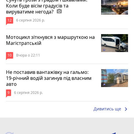
Коли буде вісім градусів та
вируватиме негода?
photo_camera
12
6 серпня 2026 р.
Мотоцикл зіткнувся з маршруткою на
Магістратській
10
Вчора о 22:11
Не поставив вантажівку на гальмо:
19-річний водій загинув під власним
авто
9
6 серпня 2026 р.
keyboard_arrow_right
Дивитись ще