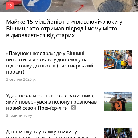
12
Майже 15 мільйонів на «плаваючі» люки у
Вінниці: хто отримав підряд і чому місто
відмовляється від старих
«Пакунок школяра»: де у Вінниці
витратити державну допомогу на
підготовку до школи (партнерський
проєкт)
3 серпня 2026 р.
Удар незламності: історія захисника,
який повернувся з полону і розпочав
новий сезон Прем’єр-ліги
photo_camera
3 години тому
Допоможуть у тяжку хвилину:
ритуальні послуги та товари, кафе та