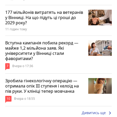
177 мільйонів витратять на ветеранів
у Вінниці. На що підуть ці гроші до
2029 року?
11 годин тому
Вступна кампанія побила рекорд —
майже 1,2 мільйона заяв. Які
університети у Вінниці стали
фаворитами?
7
Вчора о 17:36
Зробила гінекологічну операцію —
отримала опік ІІІ ступеня і келоїд на
пів руки. У клініці тепер мовчанка
10
Вчора о 18:55
keyboard_arrow_right
Дивитись ще