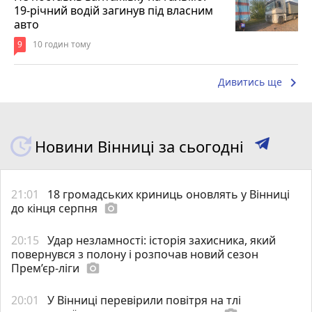
19-річний водій загинув під власним
авто
9
10 годин тому
keyboard_arrow_right
Дивитись ще
Новини Вінниці за сьогодні
21:01
18 громадських криниць оновлять у Вінниці
до кінця серпня
photo_camera
20:15
Удар незламності: історія захисника, який
повернувся з полону і розпочав новий сезон
Прем’єр-ліги
photo_camera
20:01
У Вінниці перевірили повітря на тлі