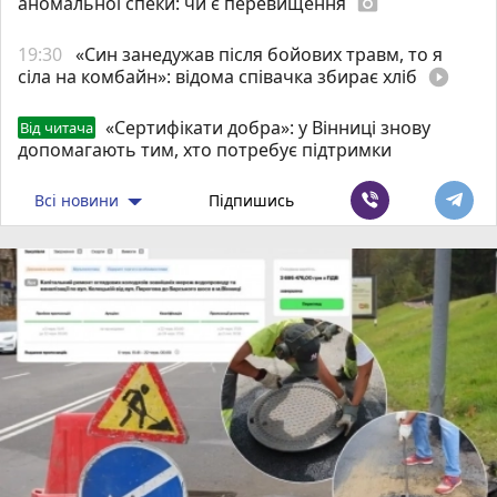
аномальної спеки: чи є перевищення
photo_camera
19:30
«Син занедужав після бойових травм, то я
сіла на комбайн»: відома співачка збирає хліб
play_circle_filled
«Сертифікати добра»: у Вінниці знову
Від читача
допомагають тим, хто потребує підтримки
Всі новини
Підпишись