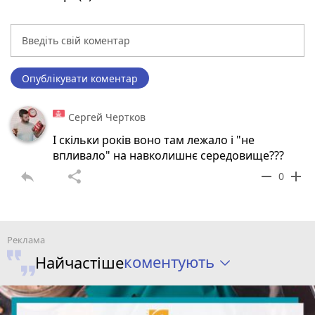
Опублікувати коментар
Сергей Чертков
І скільки років воно там лежало і "не
впливало" на навколишнє середовище???
reply
share
remove
add
0
коментують
Найчастіше