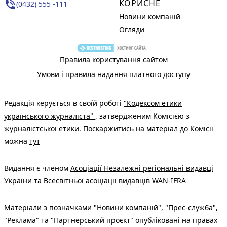
КОРИСНЕ
phone_in_talk
(0432) 555 -111
Новини компаній
Огляди
Правила користування сайтом
Умови і правила надання платного доступу
Редакція керується в своїй роботі
"Кодексом етики
українського журналіста"
, затвердженим Комісією з
журналістської етики. Поскаржитись на матеріал до Комісії
можна
тут
Видання є членом
Асоціації Незалежні регіональні видавці
України
та Всесвітньої асоціації видавців
WAN-IFRA
Матеріали з позначками "Новини компаній", "Прес-служба",
"Реклама" та "Партнерський проєкт" опубліковані на правах