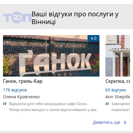
Ваші відгуки про послуги у
Вінниці
4.0
Ґанок, гриль-бар
Скрєпка, ск
176 відгуків
63 відгуки
Олена Кравченко
Ann Shepitko
Відкрили для себе нещодавно кафе Ґанок.
Замовляли
Тепер кожні вихідні з сімʼєю відпочиваємо у вас .
повномасшт
Можна вже назвати нашим сімейним...
виробник як
keyboard_arrow_right
Дивитись ще