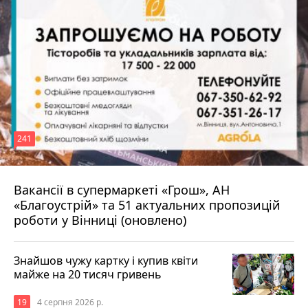
241
Вакансії в супермаркеті «Грош», АН
4 серпня 2026 р.
«Благоустрій» та 51 актуальних пропозицій
роботи у Вінниці (оновлено)
Знайшов чужу картку і купив квіти
майже на 20 тисяч гривень
19
4 серпня 2026 р.