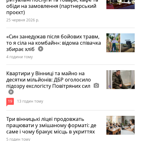
обіди на замовлення (партнерський
проєкт)
25 червня 2026 р.
«Син занедужав після бойових травм,
то я сіла на комбайн»: відома співачка
збирає хліб
play_circle_filled
4 години тому
Квартири у Вінниці та майно на
десятки мільйонів: ДБР оголосило
підозру екслогісту Повітряних сил
photo_camera
play_circle_filled
19
13 годин тому
Три вінницькі ліцеї продовжать
працювати у змішаному форматі: де
саме і чому бракує місць в укриттях
5 годин тому