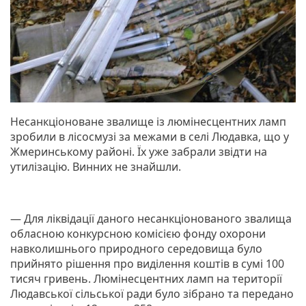
Несанкціоноване звалище із люмінесцентних ламп
зробили в лісосмузі за межами в селі Людавка, що у
Жмеринському районі. Їх уже забрали звідти на
утилізацію. Винних не знайшли.
— Для ліквідації даного несанкціонованого звалища
обласною конкурсною комісією фонду охорони
навколишнього природного середовища було
прийнято рішення про виділення коштів в сумі 100
тисяч гривень. Люмінесцентних ламп на території
Людавської сільської ради було зібрано та передано