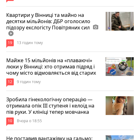
Квартири у Вінниці та майно на
десятки мільйонів: ДБР оголосило
підозру екслогісту Повітряних сил
photo_camera
play_circle_filled
19
13 годин тому
Майже 15 мільйонів на «плаваючі»
люки у Вінниці: хто отримав підряд і
чому місто відмовляється від старих
12
9 годин тому
Зробила гінекологічну операцію —
отримала опік ІІІ ступеня і келоїд на
пів руки. У клініці тепер мовчанка
10
Вчора о 18:55
Не поставив вантажівку на гальмо: