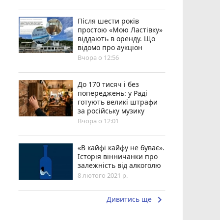
Після шести років
простою «Мою Ластівку»
віддають в оренду. Що
відомо про аукціон
Вчора о 12:56
До 170 тисяч і без
попереджень: у Раді
готують великі штрафи
за російську музику
Вчора о 12:01
«В кайфі кайфу не буває».
Історія вінничанки про
залежність від алкоголю
8 лютого 2021 р.
keyboard_arrow_right
Дивитись ще