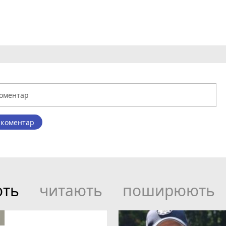
 коментар
ють
читають
поширюють