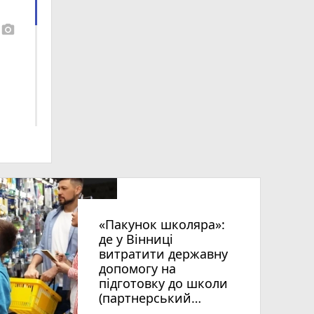
photo_camera
«Пакунок школяра»:
де у Вінниці
витратити державну
допомогу на
підготовку до школи
(партнерський
проєкт)