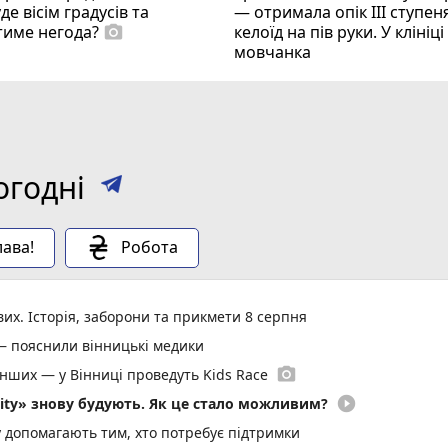
де вісім градусів та
— отримала опік ІІІ ступеня
тиме негода?
келоїд на пів руки. У клініц
photo_camera
мовчанка
огодні
ава!
Робота
вих. Історія, заборони та прикмети 8 серпня
— пояснили вінницькі медики
photo_camera
енших — у Вінниці проведуть Kids Race
play_circle_filled
ity» знову будують. Як це стало можливим?
у допомагають тим, хто потребує підтримки