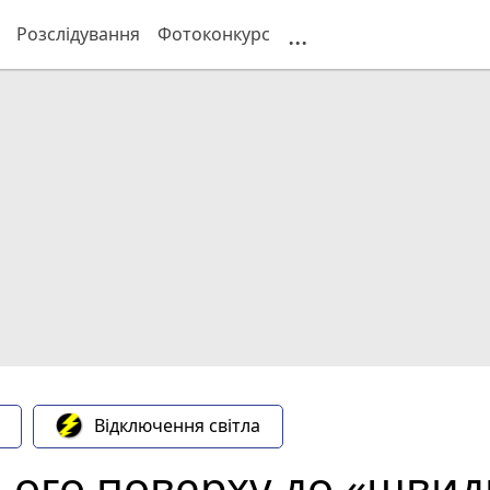
...
Розслідування
Фотоконкурс
Відключення світла
ього поверху до «швид