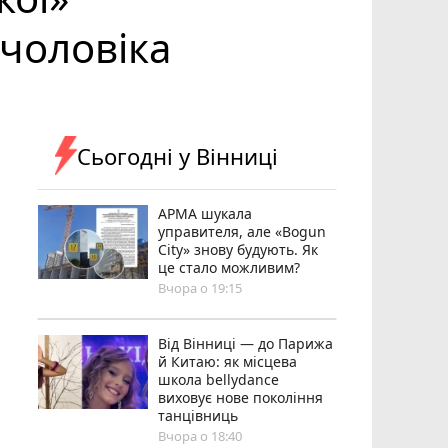
чоловіка
Сьогодні у Вінниці
АРМА шукала
управителя, але «Bogun
City» знову будують. Як
це стало можливим?
Вчора о 19:15
Від Вінниці — до Парижа
й Китаю: як місцева
школа bellydance
виховує нове покоління
танцівниць
Вчора о 18:40