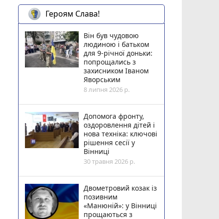
Героям Слава!
Він був чудовою
людиною і батьком
для 9-річної доньки:
попрощались з
захисником Іваном
Яворським
8 липня 2026 р.
Допомога фронту,
оздоровлення дітей і
нова техніка: ключові
рішення сесії у
Вінниці
30 травня 2026 р.
Двометровий козак із
позивним
«Манюній»: у Вінниці
прощаються з