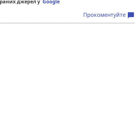
браних джерел у
Google
Прокоментуйте
chat_bubble