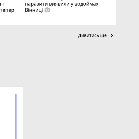
 і
паразити виявили у водоймах
і тепер
Вінниці
photo_camera
keyboard_arrow_right
Дивитись ще