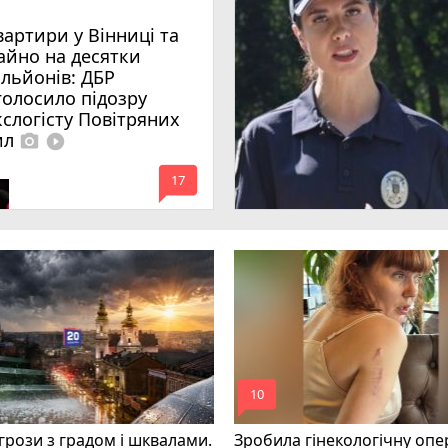
вартири у Вінниці та
айно на десятки
ільйонів: ДБР
голосило підозру
кслогісту Повітряних
ил
photo_camera
play_circle_filled
mode_comment
17
mode_comment
10
грози з градом і шквалами.
Зробила гінекологічну опе