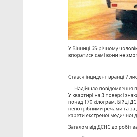
У Вінниці 65-річному чолові
впоратися самі вони не змог
Стався інцидент вранці 7 ли
— Надійшло повідомлення пр
У квартирі на 3 поверсі зна
понад 170 кілограм. Бійці 
непотрібними речами та за
карети екстреної медичної 
Загалом від ДСНС до робіт з