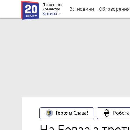
Пишеш ти!
Всі новини
Обговорення
Коментує
Вінниця
Героям Слава!
Робота
На Бевза з трет