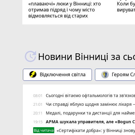
«плаваючі» люки у Вінниці: хто
Коли бу
отримав підряд і чому місто
вирува
відмовляється від старих
Новини Вінниці за сь
Відключення світла
Героям Сл
Сьогодні вітаємо офтальмологів та зв'язко
08:01
Чи справді яблуко щодня замінює лікаря 
21:01
Медалі, подарунки та дистанції для найм
20:11
АРМА шукала управителя, але «Bogun C
19:15
Від читача
«Сертифікати добра»: у Вінниці знов