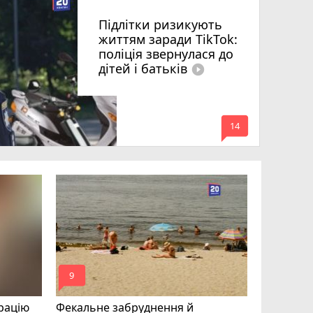
Підлітки ризикують
життям заради TikTok:
поліція звернулася до
дітей і батьків
play_circle_filled
mode_comment
14
Майже 15
«плаваючі
отримав п
відмовляє
mode_comment
mode_comment
9
12
рацію
Фекальне забруднення й