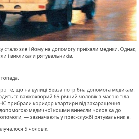
ку стало зле і йому на допомогу приїхали медики. Однак,
ли і викликали рятувальників.
стопада.
о те, що на вулиці Бевза потрібна допомога медикам.
ходиться важкохворий 65-річний чоловік з масою тіла
ДСНС прибрали коридор квартири від захаращення
 допомогою медичної кошми винесли чоловіка до
допомоги, — зазначають у прес-службі рятувальників.
алучалося 5 чоловік.