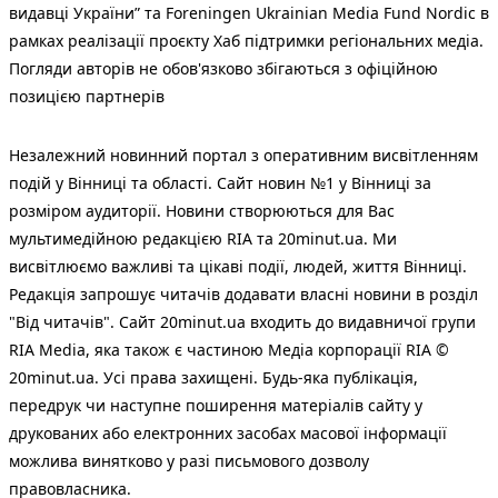
видавці України” та Foreningen Ukrainian Media Fund Nordic в
рамках реалізації проєкту Хаб підтримки регіональних медіа.
Погляди авторів не обов'язково збігаються з офіційною
позицією партнерів
Незалежний новинний портал з оперативним висвітленням
подій у Вінниці та області. Сайт новин №1 у Вінниці за
розміром аудиторії. Новини створюються для Вас
мультимедійною редакцією RIA та 20minut.ua. Ми
висвітлюємо важливі та цікаві події, людей, життя Вінниці.
Редакція запрошує читачів додавати власні новини в розділ
"Від читачів". Сайт 20minut.ua входить до видавничої групи
RIA Media, яка також є частиною Медіа корпорації RIA ©
20minut.ua. Усі права захищені. Будь-яка публiкацiя,
передрук чи наступне поширення матеріалів сайту у
друкованих або електронних засобах масової інформації
можлива винятково у разі письмового дозволу
правовласника.