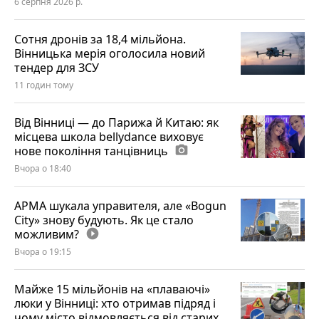
6 серпня 2026 р.
Сотня дронів за 18,4 мільйона.
Вінницька мерія оголосила новий
тендер для ЗСУ
11 годин тому
Від Вінниці — до Парижа й Китаю: як
місцева школа bellydance виховує
нове покоління танцівниць
photo_camera
Вчора о 18:40
АРМА шукала управителя, але «Bogun
City» знову будують. Як це стало
можливим?
play_circle_filled
Вчора о 19:15
Майже 15 мільйонів на «плаваючі»
люки у Вінниці: хто отримав підряд і
чому місто відмовляється від старих