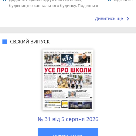
будівництво капітального будинку. Поділіться
своїм досвідом – що Вам сподобалось,...
keyboard_arrow_right
Дивитись ще
СВІЖИЙ ВИПУСК
№ 31 від 5 серпня 2026