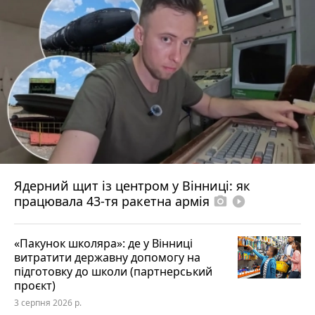
Ядерний щит із центром у Вінниці: як
працювала 43-тя ракетна армія
photo_camera
play_circle_filled
«Пакунок школяра»: де у Вінниці
витратити державну допомогу на
підготовку до школи (партнерський
проєкт)
3 серпня 2026 р.