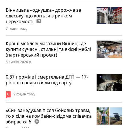
Вінницька «однушка» дорожча за
одеську: що коїться з ринком
нерухомості
photo_camera
7 годин тому
Кращі меблеві магазини Вінниці: де
купити сучасні, стильні та якісні меблі
(партнерський проєкт)
8 липня 2026 р.
0,87 проміле і смертельна ДТП — 17-
річного водія взяли під варту
6
9 годин тому
«Син занедужав після бойових травм,
то я сіла на комбайн»: відома співачка
збирає хліб
play_circle_filled