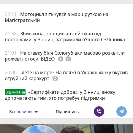
22:11
Мотоцикл зіткнувся з маршруткою на
Магістратській
21:58
Збив копа, трощив авто й тікав під
пострілами: у Вінниці затримали п’яного СЗЧшника
21:01
На ставку біля Сологубівки масово розквітли
рожеві лотоси. ВІДЕО
play_circle_filled
photo_camera
20:00
Їдете на море? На пляжі в Україні жінку вкусив
отруйний каракурт
photo_camera
«Сертифікати добра»: у Вінниці знову
Від читача
допомагають тим, хто потребує підтримки
Всі новини
Підпишись