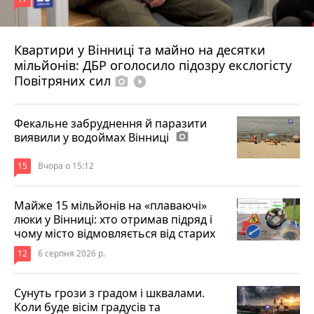
Квартири у Вінниці та майно на десятки
6 серпня 2026 р.
мільйонів: ДБР оголосило підозру екслогісту
Повітряних сил
photo_camera
play_circle_filled
Фекальне забруднення й паразити
виявили у водоймах Вінниці
photo_camera
15
Вчора о 15:12
Майже 15 мільйонів на «плаваючі»
люки у Вінниці: хто отримав підряд і
чому місто відмовляється від старих
12
6 серпня 2026 р.
Сунуть грози з градом і шквалами.
Коли буде вісім градусів та