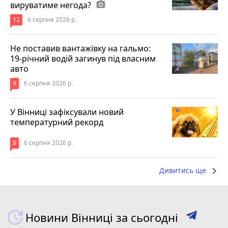
вируватиме негода?
photo_camera
12
6 серпня 2026 р.
Не поставив вантажівку на гальмо:
19-річний водій загинув під власним
авто
9
6 серпня 2026 р.
У Вінниці зафіксували новий
температурний рекорд
8
6 серпня 2026 р.
keyboard_arrow_right
Дивитись ще
Новини Вінниці за сьогодні