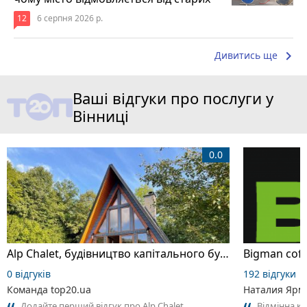
12
6 серпня 2026 р.
keyboard_arrow_right
Дивитись ще
Ваші відгуки про послуги у
Вінниці
0.0
Alp Chalet, будівництво капітального будинку
Bigman coff
0 відгуків
192 відгуки
Команда top20.ua
Наталия Ярм
Додайте перший відгук про Alp Chalet,
Відмінна ка