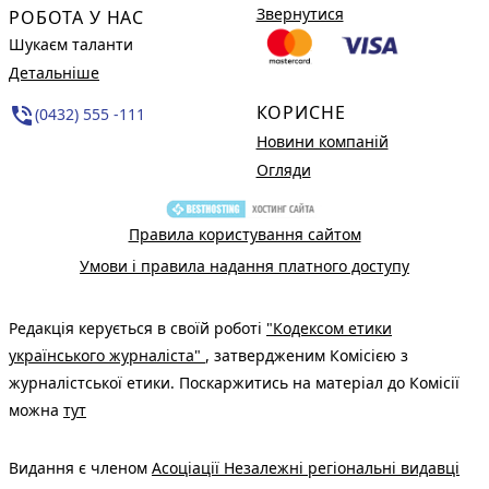
Звернутися
РОБОТА У НАС
Шукаєм таланти
Детальніше
КОРИСНЕ
phone_in_talk
(0432) 555 -111
Новини компаній
Огляди
Правила користування сайтом
Умови і правила надання платного доступу
Редакція керується в своїй роботі
"Кодексом етики
українського журналіста"
, затвердженим Комісією з
журналістської етики. Поскаржитись на матеріал до Комісії
можна
тут
Видання є членом
Асоціації Незалежні регіональні видавці