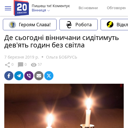
Пишеш ти! Коментує
Всі новини
Обговорен
Вінниця
Героям Слава!
Робота
Відк
Де сьогодні вінничани сидітимуть
дев'ять годин без світла
7 березня 2019 р.
Ольга БОБРУСЬ
chat_bubble
share
visibility
0
0
57