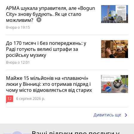
АРМА шукала управителя, але «Bogun
City» знову будують. Як це стало
можливим?
play_circle_filled
Вчора о 19:15
До 170 тисяч і без попереджень: у
Раді готують великі штрафи за
російську музику
Вчора о 12:01
Майже 15 мільйонів на «плаваючі»
люки у Вінниці: хто отримав підряд і
чому місто відмовляється від старих
12
6 серпня 2026 р.
keyboard_arrow_right
Дивитись ще
Ваші відгуки про послуги у