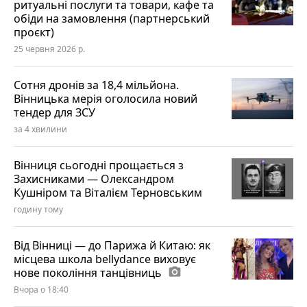
ритуальні послуги та товари, кафе та
обіди на замовлення (партнерський
проєкт)
25 червня 2026 р.
Сотня дронів за 18,4 мільйона.
Вінницька мерія оголосила новий
тендер для ЗСУ
за 4 хвилини
Вінниця сьогодні прощається з
Захисниками — Олександром
Кушніром та Віталієм Терновським
годину тому
Від Вінниці — до Парижа й Китаю: як
місцева школа bellydance виховує
нове покоління танцівниць
photo_camera
Вчора о 18:40