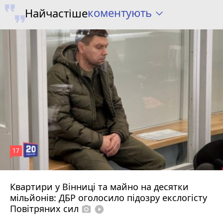
коментують
Найчастіше
17
Квартири у Вінниці та майно на десятки
6 серпня 2026 р.
мільйонів: ДБР оголосило підозру екслогісту
Повітряних сил
photo_camera
play_circle_filled