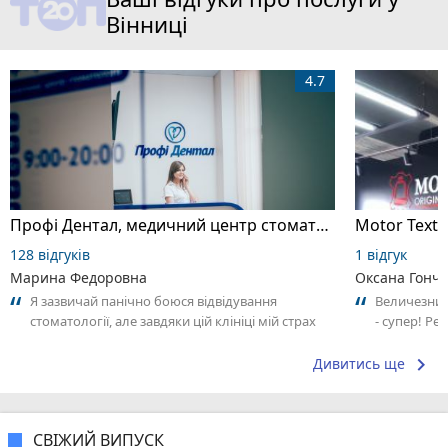
Вінниці
4.7
Профі Дентал, медичний центр стоматології
128 відгуків
1 відгук
Марина Федоровна
Оксана Гонч
Я зазвичай панічно боюся відвідування
Величезний 
стоматології, але завдяки цій клініці мій страх
- супер! Ре
зник повністю. Як робили анестезію,...
keyboard_arrow_right
Дивитись ще
СВІЖИЙ ВИПУСК