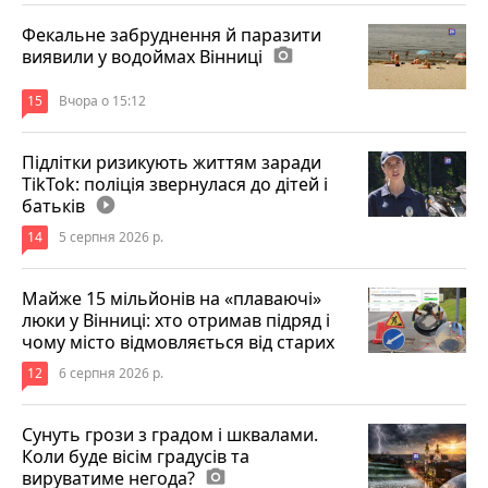
Фекальне забруднення й паразити
виявили у водоймах Вінниці
photo_camera
15
Вчора о 15:12
Підлітки ризикують життям заради
TikTok: поліція звернулася до дітей і
батьків
play_circle_filled
14
5 серпня 2026 р.
Майже 15 мільйонів на «плаваючі»
люки у Вінниці: хто отримав підряд і
чому місто відмовляється від старих
12
6 серпня 2026 р.
Сунуть грози з градом і шквалами.
Коли буде вісім градусів та
вируватиме негода?
photo_camera