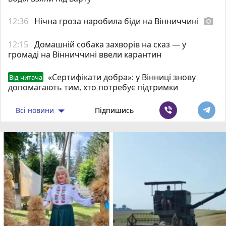
12:36
Нічна гроза наробила біди на Вінниччині
photo_camera
12:15
Домашній собака захворів на сказ — у
громаді на Вінниччині ввели карантин
«Сертифікати добра»: у Вінниці знову
Від читача
допомагають тим, хто потребує підтримки
Всі новини
Підпишись