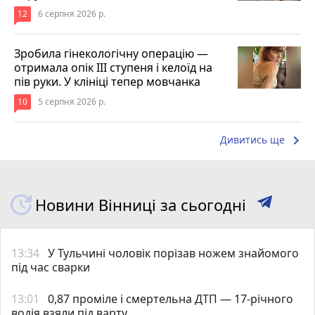
12
6 серпня 2026 р.
Зробила гінекологічну операцію —
отримала опік ІІІ ступеня і келоїд на
пів руки. У клініці тепер мовчанка
10
5 серпня 2026 р.
keyboard_arrow_right
Дивитись ще
Новини Вінниці за сьогодні
13:34
У Тульчині чоловік порізав ножем знайомого
під час сварки
13:01
0,87 проміле і смертельна ДТП — 17-річного
водія взяли під варту