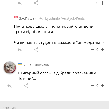
reply
share
remove
add
0
З.А.Глядач
Lyudmila Verstyuk-Fents
reply
Початкова школа і початковий клас-вони
трохи відрізняються.
Чи ви навіть студентів вважаєте "оніжедєтямі"?
reply
share
remove
add
0
Yulia Krivickaya
Шикарный слог - "відібрали пояснення у
Тетяни"...
reply
share
remove
add
0