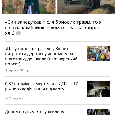
«Син занедужав після бойових травм, то я
сіла на комбайн»: відома співачка збирає
хліб
play_circle_filled
«Пакунок школяра»: де у Вінниці
витратити державну допомогу на
підготовку до школи (партнерський
проєкт)
3 серпня 2026 р.
0,87 проміле і смертельна ДТП — 17-
річного водія взяли під варту
за 2 години
Допоможуть у тяжку хвилину: