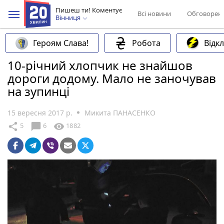
Пишеш ти! Коментує
Всі новини
Обговорен
Вінниця
Героям Слава!
Робота
Відк
10-річний хлопчик не знайшов
дороги додому. Мало не заночував
на зупинці
15 вересня 2017 р.
Микита ПАНАСЕНКО
chat_bubble
share
visibility
5
6
1882