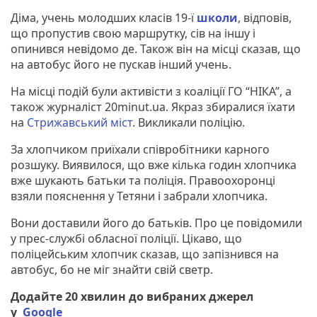
Діма, учень молодших класів 19-ї
школи
, відповів,
що пропустив свою маршрутку, сів на іншу і
опинився невідомо де. Також він на місці сказав, що
на автобус його не пускав інший учень.
На місці подій були активісти з коаліції ГО “НІКА”, а
також журналіст 20minut.ua. Якраз збиралися їхати
на
Стрижавський міст
. Викликали поліцію.
За хлопчиком приїхали співробітники карного
розшуку. Виявилося, що вже кілька годин хлопчика
вже шукають батьки та поліція. Правоохоронці
взяли пояснення у Тетяни і забрали хлопчика.
Вони доставили його до батьків. Про це повідомили
у прес-службі обласної поліції. Цікаво, що
поліцейським хлопчик сказав, що запізнився на
автобус, бо не міг знайти свій светр.
Додайте 20 хвилин до вибраних джерел
у
Google