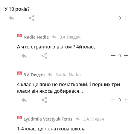
У 10 років?
reply
share
remove
add
0
Nadia Nadia
З.А.Глядач
reply
А что странного в этом ? 4й класс
reply
share
remove
add
0
З.А.Глядач
Nadia Nadia
reply
4 клас-це явно не початковий. І перших три
класи він якось добирався...
reply
share
remove
add
0
Lyudmila Verstyuk-Fents
З.А.Глядач
reply
1-4 клас, це початкова школа