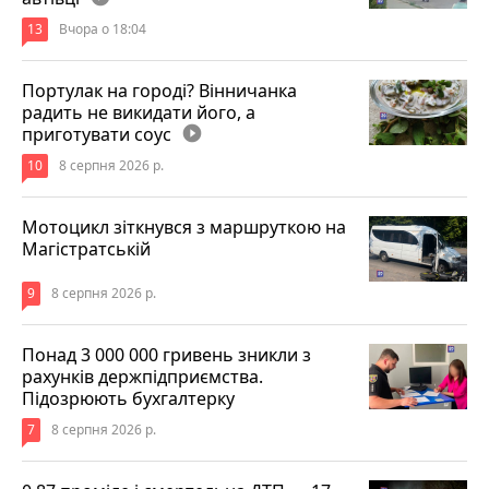
13
Вчора о 18:04
Портулак на городі? Вінничанка
радить не викидати його, а
приготувати соус
play_circle_filled
10
8 серпня 2026 р.
Мотоцикл зіткнувся з маршруткою на
Магістратській
9
8 серпня 2026 р.
Понад 3 000 000 гривень зникли з
рахунків держпідприємства.
Підозрюють бухгалтерку
7
8 серпня 2026 р.