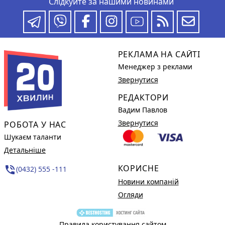
Слідкуйте за нашими новинами
РЕКЛАМА НА САЙТІ
Менеджер з реклами
Звернутися
РЕДАКТОРИ
Вадим Павлов
Звернутися
РОБОТА У НАС
Шукаєм таланти
Детальніше
КОРИСНЕ
phone_in_talk
(0432) 555 -111
Новини компаній
Огляди
Правила користування сайтом