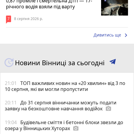
0,87 проміле і смертельна ДТП — 17-
річного водія взяли під варту
7
8 серпня 2026 р.
keyboard_arrow_right
Дивитись ще
Новини Вінниці за сьогодні
21:01
ТОП важливих новин на «20 хвилин» від 3 по
10 серпня, які ви могли пропустити
20:11
До 31 серпня вінничанки можуть подати
заявку на безкоштовне навчання водійок
photo_camera
19:04
Будівельне сміття і бетонні блоки звезли до
озера у Вінницьких Хуторах
photo_camera