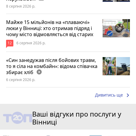
8 серпня 2026 р.
Майже 15 мільйонів на «плаваючі»
люки у Вінниці: хто отримав підряд і
чому місто відмовляється від старих
12
6 серпня 2026 р.
«Син занедужав після бойових травм,
то я сіла на комбайн»: відома співачка
збирає хліб
play_circle_filled
6 серпня 2026 р.
keyboard_arrow_right
Дивитись ще
Ваші відгуки про послуги у
Вінниці