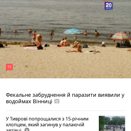
15
7 серпня 2026 р.
Фекальне забруднення й паразити виявили у
водоймах Вінниці
photo_camera
У Тиврові попрощалися з 15-річним
хлопцем, який загинув у палаючій
автівці
play_circle_filled