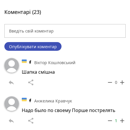
Коментарі (23)
Опублікувати коментар
Віктор Кошловський
Шапка смішна
reply
share
remove
add
0
Анжелика Кравчук
Надо было по своему Порше пострелять
reply
share
remove
add
1