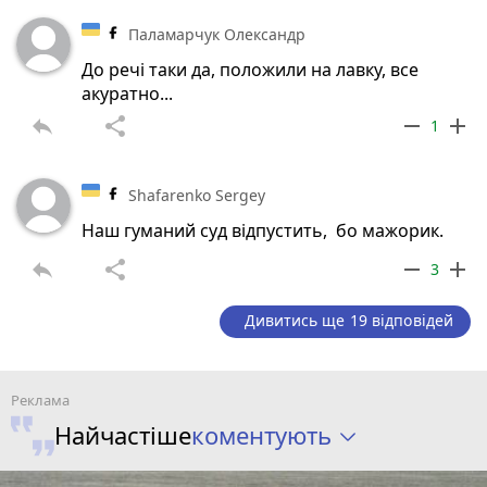
Паламарчук Олександр
До речі таки да, положили на лавку, все
акуратно...
reply
share
remove
add
1
Shafarenko Sergey
Наш гуманий суд відпустить, бо мажорик.
reply
share
remove
add
3
Дивитись ще 19 відповідей
коментують
Найчастіше