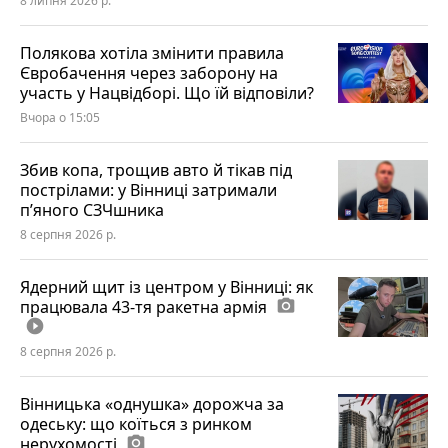
8 липня 2026 р.
Полякова хотіла змінити правила
Євробачення через заборону на
участь у Нацвідборі. Що їй відповіли?
Вчора о 15:05
Збив копа, трощив авто й тікав під
пострілами: у Вінниці затримали
п’яного СЗЧшника
8 серпня 2026 р.
Ядерний щит із центром у Вінниці: як
працювала 43-тя ракетна армія
photo_camera
play_circle_filled
8 серпня 2026 р.
Вінницька «однушка» дорожча за
одеську: що коїться з ринком
нерухомості
photo_camera