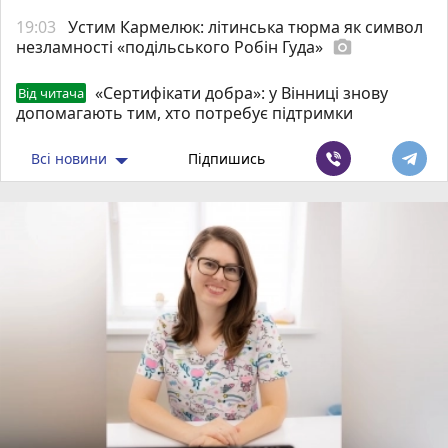
19:03
Устим Кармелюк: літинська тюрма як символ
незламності «подільського Робін Гуда»
photo_camera
«Сертифікати добра»: у Вінниці знову
Від читача
допомагають тим, хто потребує підтримки
Всі новини
Підпишись