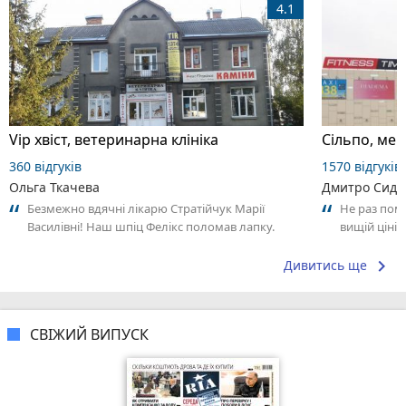
4.1
Vip хвіст, ветеринарна клініка
Сільпо, ме
360 відгуків
1570 відгуків
Ольга Ткачева
Дмитро Сидо
Безмежно вдячні лікарю Стратійчук Марії
Не раз пом
Василівні! Наш шпіц Фелікс поломав лапку.
вищій ціні 
Оперували закордоном. Лікувались у лікаря...
свіжий. В р
keyboard_arrow_right
Дивитись ще
СВІЖИЙ ВИПУСК