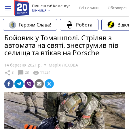
Пишеш ти! Коментує
Всі новини
Обговорен
Вінниця
Героям Слава!
Робота
Відк
Бойовик у Томашполі. Стріляв з
автомата на святі, знеструмив пів
селища та втікав на Porsche
14 березня 2021 р.
Марія ЛЄХОВА
chat_bubble
share
visibility
8
23
11524