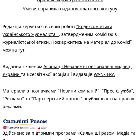
Умови і правила надання платного доступу
Редакція керується в своїй роботі
"Кодексом етики
українського журналіста"
, затвердженим Комісією з
журналістської етики. Поскаржитись на матеріал до Комісії
можна
тут
Видання є членом
Асоціації Незалежні регіональні видавці
України
та Всесвітньої асоціації видавців
WAN-IFRA
Матеріали з позначками "Новини компаній", "Прес-служба",
"Реклама" та "Партнерський проєкт" опубліковані на правах
реклами.
Здійснено за підтримки програми «Сильніші разом: Медіа та