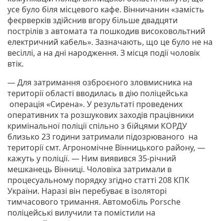
усе було біля місцевого кафе. Вінничанин «замість
феєрверків здійснив вгору більше двадцяти
пострілів з автомата та пошкодив високовольтний
електричний кабель». Зазначають, що це було не на
весіллі, а на дні народження. З місця події чоловік
втік.
— Для затримання озброєного зловмисника на
території області вводилась в дію поліцейська
операція «Сирена». У результаті проведених
оперативних та розшукових заходів працівники
кримінальної поліції спільно з бійцями КОРДУ
близько 23 години затримали підозрюваного на
території смт. Агрономічне Вінницького району, —
кажуть у поліції. — Ним виявився 35-річний
мешканець Вінниці. Чоловіка затримали в
процесуальному порядку згідно статті 208 КПК
України. Наразі він перебуває в ізоляторі
тимчасового тримання. Автомобіль Porsche
поліцейські вилучили та помістили на