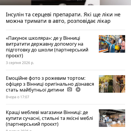
Інсулін та серцеві препарати. Які ще ліки не
можна тримати в авто, розповідає лікар
«Пакунок школяра»: де у Вінниці
витратити державну допомогу на
підготовку до школи (партнерський
проєкт)
3 серпня 2026 р.
Емоційне фото з рожевим тортом:
офіцер з Вінниці оригінально дізнався
стать майбутньої дитини
photo_camera
play_circle_filled
Вчора о 17:07
Кращі меблеві магазини Вінниці: де
купити сучасні, стильні та якісні меблі
(партнерський проєкт)