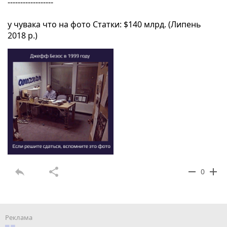
------------------
у чувака что на фото Статки‎: ‎$140 млрд. (Липень
2018 р.)
reply
share
remove
add
0