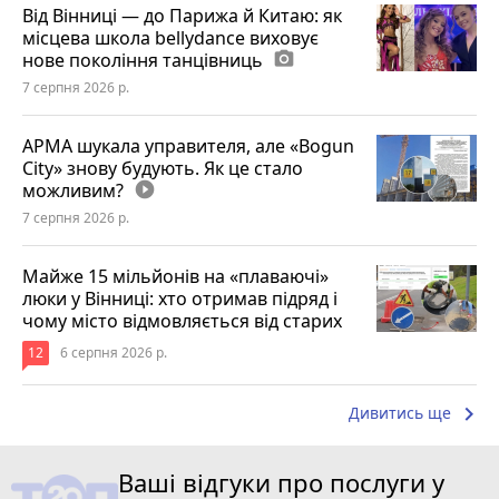
Від Вінниці — до Парижа й Китаю: як
місцева школа bellydance виховує
нове покоління танцівниць
photo_camera
7 серпня 2026 р.
АРМА шукала управителя, але «Bogun
City» знову будують. Як це стало
можливим?
play_circle_filled
7 серпня 2026 р.
Майже 15 мільйонів на «плаваючі»
люки у Вінниці: хто отримав підряд і
чому місто відмовляється від старих
12
6 серпня 2026 р.
keyboard_arrow_right
Дивитись ще
Ваші відгуки про послуги у