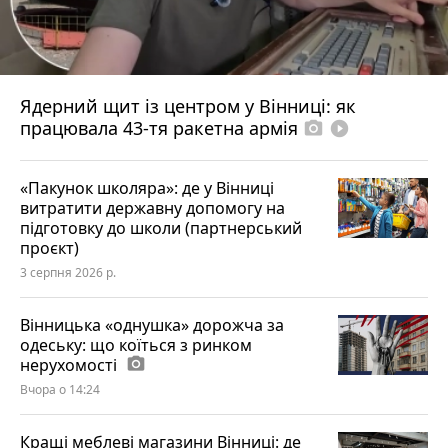
Ядерний щит із центром у Вінниці: як
працювала 43-тя ракетна армія
photo_camera
play_circle_filled
«Пакунок школяра»: де у Вінниці
витратити державну допомогу на
підготовку до школи (партнерський
проєкт)
3 серпня 2026 р.
Вінницька «однушка» дорожча за
одеську: що коїться з ринком
нерухомості
photo_camera
Вчора о 14:24
Кращі меблеві магазини Вінниці: де