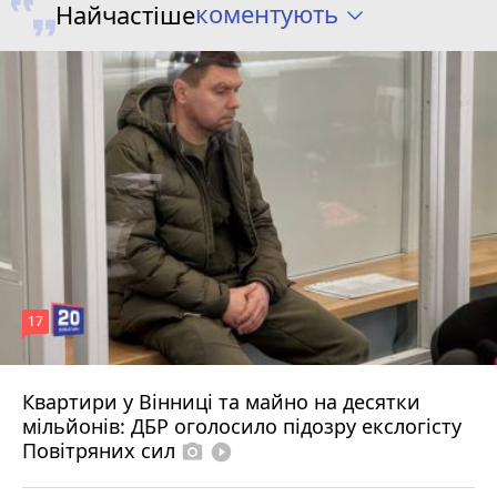
коментують
Найчастіше
17
Квартири у Вінниці та майно на десятки
6 серпня 2026 р.
мільйонів: ДБР оголосило підозру екслогісту
Повітряних сил
photo_camera
play_circle_filled