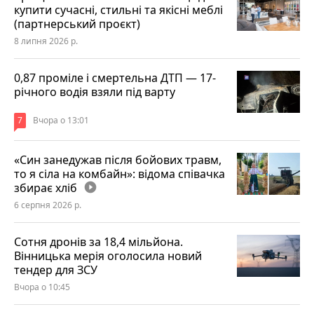
купити сучасні, стильні та якісні меблі
(партнерський проєкт)
8 липня 2026 р.
0,87 проміле і смертельна ДТП — 17-
річного водія взяли під варту
7
Вчора о 13:01
«Син занедужав після бойових травм,
то я сіла на комбайн»: відома співачка
збирає хліб
play_circle_filled
6 серпня 2026 р.
Сотня дронів за 18,4 мільйона.
Вінницька мерія оголосила новий
тендер для ЗСУ
Вчора о 10:45