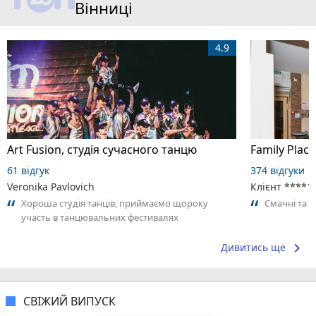
Вінниці
4.9
Art Fusion, студія сучасного танцю
Family Place
61 відгук
374 відгуки
Veronika Pavlovich
Клієнт ****1
Хороша студія танців, приймаємо щороку
Смачні та 
участь в танцювальних фестивалях
keyboard_arrow_right
Дивитись ще
СВІЖИЙ ВИПУСК