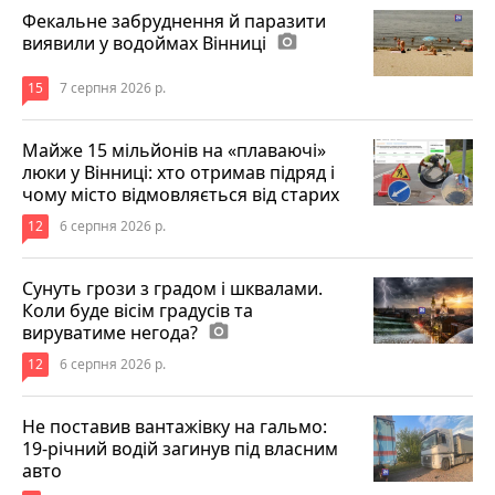
Фекальне забруднення й паразити
виявили у водоймах Вінниці
photo_camera
15
7 серпня 2026 р.
Майже 15 мільйонів на «плаваючі»
люки у Вінниці: хто отримав підряд і
чому місто відмовляється від старих
12
6 серпня 2026 р.
Сунуть грози з градом і шквалами.
Коли буде вісім градусів та
вируватиме негода?
photo_camera
12
6 серпня 2026 р.
Не поставив вантажівку на гальмо:
19-річний водій загинув під власним
авто