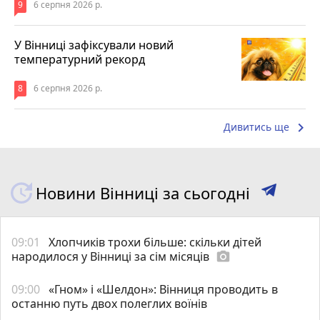
9
6 серпня 2026 р.
У Вінниці зафіксували новий
температурний рекорд
8
6 серпня 2026 р.
keyboard_arrow_right
Дивитись ще
Новини Вінниці за сьогодні
09:01
Хлопчиків трохи більше: скільки дітей
народилося у Вінниці за сім місяців
photo_camera
09:00
«Гном» і «Шелдон»: Вінниця проводить в
останню путь двох полеглих воїнів