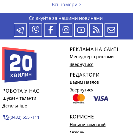
Всі номери >
Слідкуйте за нашими новинами
РЕКЛАМА НА САЙТІ
Менеджер з реклами
Звернутися
РЕДАКТОРИ
Вадим Павлов
Звернутися
РОБОТА У НАС
Шукаєм таланти
Детальніше
КОРИСНЕ
phone_in_talk
(0432) 555 -111
Новини компаній
Огляди