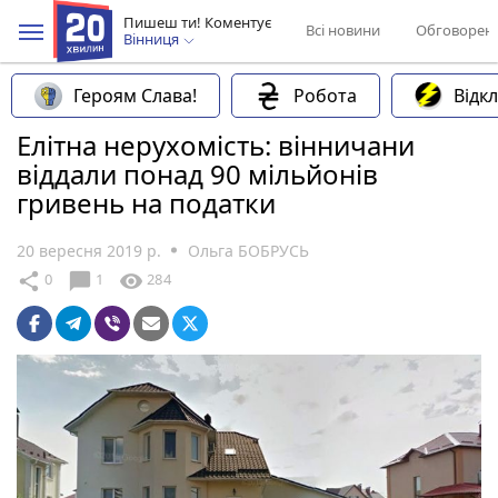
Пишеш ти! Коментує
Всі новини
Обговорен
Вінниця
Героям Слава!
Робота
Відк
Елітна нерухомість: вінничани
віддали понад 90 мільйонів
гривень на податки
20 вересня 2019 р.
Ольга БОБРУСЬ
chat_bubble
share
visibility
0
1
284