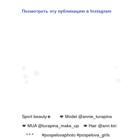
Посмотреть эту публикацию в Instagram
Sport beauty☀️⠀ ⠀ 💋 Model @annie_turapina⠀
💋 MUA @turapina_make_up⠀ 💋 Hair @ann.kiri⠀
⠀ * * *⠀ ⠀ #pospelovaphoto #pospelova_girls