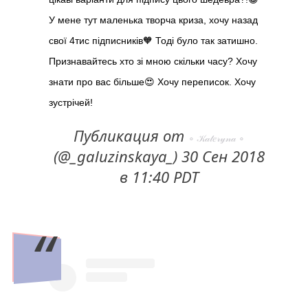
У мене тут маленька творча криза, хочу назад
свої 4тис підписників🧡 Тоді було так затишно. ⠀
Признавайтесь хто зі мною скільки часу? Хочу
знати про вас більше😍 Хочу переписок. Хочу
зустрічей!
Публикация от
∘ 𝒦𝒶𝓉𝑒𝓇𝓎𝓃𝒶 ∘
(@_galuzinskaya_) 30 Сен 2018
в 11:40 PDT