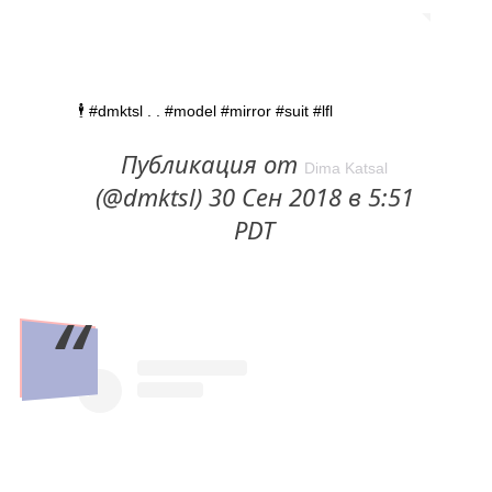
🕴️ #dmktsl . . #model #mirror #suit #lfl
Публикация от
Dima Katsal
(@dmktsl) 30 Сен 2018 в 5:51
PDT