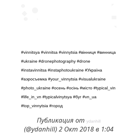
#vinnitsya #vinnitsa #vinnytsia #вінниця #винница
#ukraine #dronephotography #drone
#instavinnitsa #instaphotoukraine #Україна
#аэросъемка #your_vinnytsia #visualukraine
#photo_ukraine #осень #осінь #місто #typical_vin
#life_in_vn #typicalvinytsya #буг #vn_ua
#top_vinnytsia #город
Публикация от
ydanhill
(@ydanhill) 2 Окт 2018 в 1:04