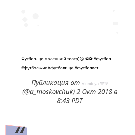
Футбол- це маленький театр)😅 ⚽️⚽️ #футбол
#футбольчик #футболище #футболист
Публикация от
Vinnitsya 💙💛
(@a_moskovchuk) 2 Окт 2018 в
8:43 PDT