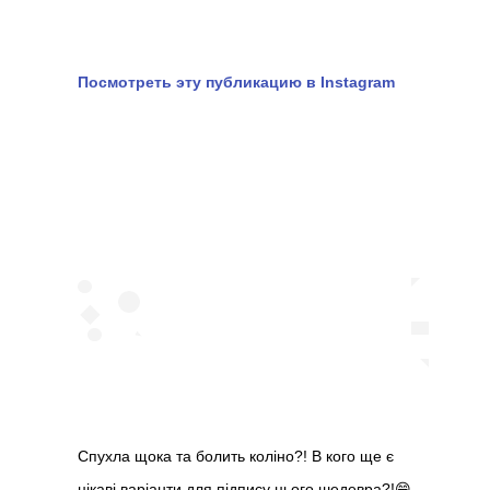
Посмотреть эту публикацию в Instagram
Спухла щока та болить коліно?! В кого ще є
цікаві варіанти для підпису цього шедевра?!😁 ⠀