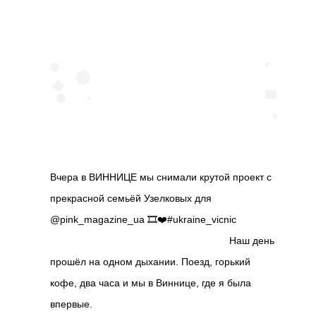
Вчера в ВИННИЦЕ мы снимали крутой проект с
прекрасной семьёй Узелковых для
@pink_magazine_ua 🎞❤️#ukraine_vicnic
⠀⠀⠀⠀⠀⠀⠀⠀⠀⠀⠀⠀⠀⠀⠀⠀⠀⠀⠀⠀⠀⠀⠀⠀⠀ Наш день
прошёл на одном дыхании. Поезд, горький
кофе, два часа и мы в Виннице, где я была
впервые. ⠀⠀⠀⠀⠀⠀⠀⠀⠀⠀⠀⠀⠀⠀⠀⠀⠀⠀⠀⠀⠀⠀⠀⠀⠀