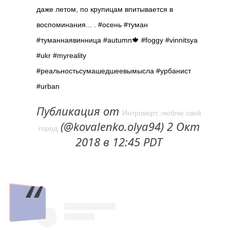
даже летом, по крупицам впитывается в
воспоминания... . #осень #туман
#туманнаявинница #autumn🍁 #foggy #vinnitsya
#ukr #myreality
#реальностьсумашедшеевымысла #урбанист
#urban
Публикация от
Интроверт, люблю свой
(@kovalenko.olya94) 2 Окт
город
2018 в 12:45 PDT