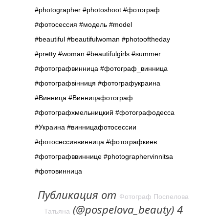
#photographer #photoshoot #фотограф
#фотосессия #модель #model
#beautiful #beautifulwoman #photooftheday
#pretty #woman #beautifulgirls #summer
#фотографвинница #фотограф_винница
#фотографвiнниця #фотографукраина
#Винница #Винницафотограф
#фотографхмельницкий #фотографодесса
#Украина #винницафотосессии
#фотосессиявинница #фотографкиев
#фотографввиннице #photographervinnitsa
#фотовинница
Публикация от
Фотограф Поспелова
(@pospelova_beauty) 4
Татьяна