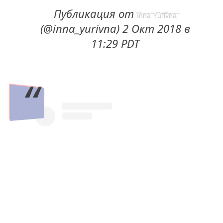
Публикация от
I͠n͠n͠a͠ Y͠u͠r͠i͠v͠n͠a͠
(@inna_yurivna) 2 Окт 2018 в
11:29 PDT