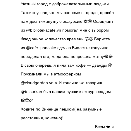
Уютный город с доброжелательными людьми.
Таксист узнав, что мы впервые в городе, провёл
нам десятиминутную экскурсию 🙈🤪 Официант
из @bibliotekacafe.vn помогал мне с выбором
блюд энное количество времени 🤣😅 Бариста
из @cafe_pancake сделав Виолетте капучино,
переделал его, когда она попросила матчу😂😅
В свою очередь, я пила там кофе — дважды 🤗
Поужинали мы в атмосферном
@cloudgarden.vn ⭐️ И конечно же товарищ
@b.tsurkan был нашим лучшим экскурсоводом
📸😎🌿 ⠀⠀⠀⠀⠀⠀⠀⠀⠀⠀⠀⠀⠀⠀⠀⠀⠀⠀⠀⠀⠀⠀⠀⠀⠀
Ходите по Виннице пешком( на разумные
расстояния, конечно)!
⠀⠀⠀⠀⠀⠀⠀⠀⠀⠀⠀⠀⠀⠀⠀⠀⠀⠀⠀⠀⠀⠀⠀⠀⠀ Всем ❤️ и