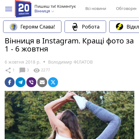
Пишеш ти! Коментує
Всі новини
Обговорен
Вінниця
Героям Слава!
Робота
Відк
Вінниця в Instagram. Кращі фото за
1 - 6 жовтня
6 жовтня 2018 р.
Володимир ФІЛАТОВ
chat_bubble
share
visibility
1
3
2277