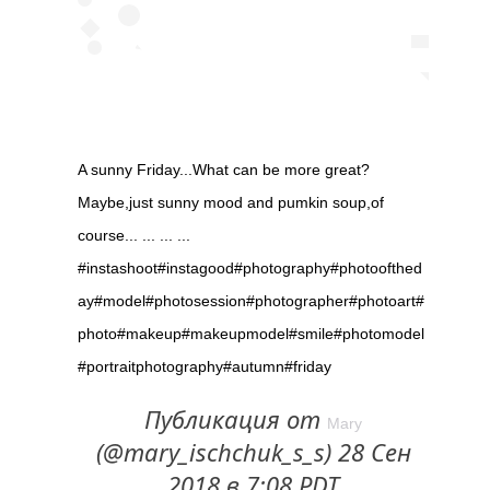
A sunny Friday...What can be more great?
Maybe,just sunny mood and pumkin soup,of
course... ... ... ...
#instashoot#instagood#photography#photoofthed
ay#model#photosession#photographer#photoart#
photo#makeup#makeupmodel#smile#photomodel
#portraitphotography#autumn#friday
Публикация от
Mary
(@mary_ischchuk_s_s) 28 Сен
2018 в 7:08 PDT