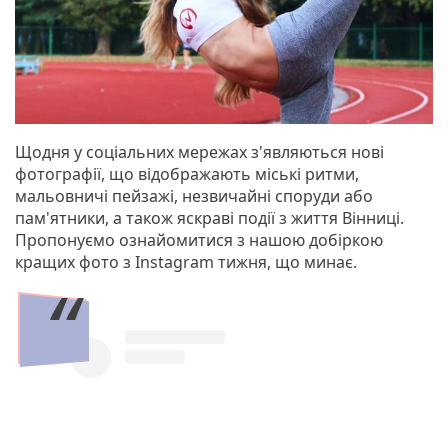
Щодня у соціальних мережах з'являються нові
фотографії, що відображають міські ритми,
мальовничі пейзажі, незвичайні споруди або
пам'ятники, а також яскраві події з життя Вінниці.
Пропонуємо ознайомитися з нашою добіркою
кращих фото з Instagram тижня, що минає.