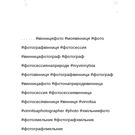
. . . . . . #вінницяфото #моявінниця #фото
#фотографвінниця #фотосессия
#винницафотограф #фотограф
#фотосессиянаприроде #myvinnytsia
#фотовінниця #фотографвинница #фотограф
#винницафото #фотонаприродевинница
#фотосессия #фотосессиявинница
#фотосесіявінниця #вінниця #vinnitsa
#vinnitsaphotographer #photo #хмільникфото
#фотохмельник #фотографхмільник
#фотографхмельник