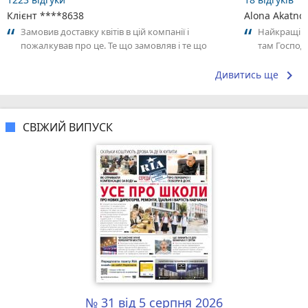
Клієнт ****8638
Alona Akatno
Замовив доставку квітів в цій компанії і
Найкращі у
пожалкував про це. Те що замовляв і те що
там Господ
прийшло зовсім різні речі. Просто...
догляду!
keyboard_arrow_right
Дивитись ще
СВІЖИЙ ВИПУСК
№ 31 від 5 серпня 2026