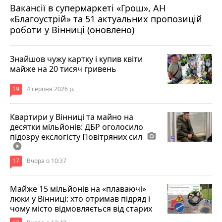
Вакансії в супермаркеті «Грош», АН
4 серпня 2026 р.
«Благоустрій» та 51 актуальних пропозицій
роботи у Вінниці (оновлено)
Знайшов чужу картку і купив квіти
майже на 20 тисяч гривень
19
4 серпня 2026 р.
Квартири у Вінниці та майно на
десятки мільйонів: ДБР оголосило
підозру екслогісту Повітряних сил
photo_camera
play_circle_filled
17
Вчора о 10:37
Майже 15 мільйонів на «плаваючі»
люки у Вінниці: хто отримав підряд і
чому місто відмовляється від старих