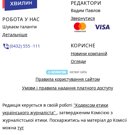
РЕДАКТОРИ
Вадим Павлов
Звернутися
РОБОТА У НАС
Шукаєм таланти
Детальніше
КОРИСНЕ
phone_in_talk
(0432) 555 -111
Новини компаній
Огляди
Правила користування сайтом
Умови і правила надання платного доступу
Редакція керується в своїй роботі
"Кодексом етики
українського журналіста"
, затвердженим Комісією з
журналістської етики. Поскаржитись на матеріал до Комісії
можна
тут