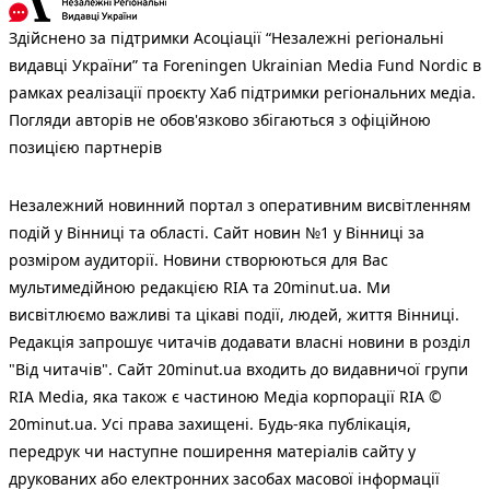
Здійснено за підтримки Асоціації “Незалежні регіональні
видавці України” та Foreningen Ukrainian Media Fund Nordic в
рамках реалізації проєкту Хаб підтримки регіональних медіа.
Погляди авторів не обов'язково збігаються з офіційною
позицією партнерів
Незалежний новинний портал з оперативним висвітленням
подій у Вінниці та області. Сайт новин №1 у Вінниці за
розміром аудиторії. Новини створюються для Вас
мультимедійною редакцією RIA та 20minut.ua. Ми
висвітлюємо важливі та цікаві події, людей, життя Вінниці.
Редакція запрошує читачів додавати власні новини в розділ
"Від читачів". Сайт 20minut.ua входить до видавничої групи
RIA Media, яка також є частиною Медіа корпорації RIA ©
20minut.ua. Усі права захищені. Будь-яка публiкацiя,
передрук чи наступне поширення матеріалів сайту у
друкованих або електронних засобах масової інформації