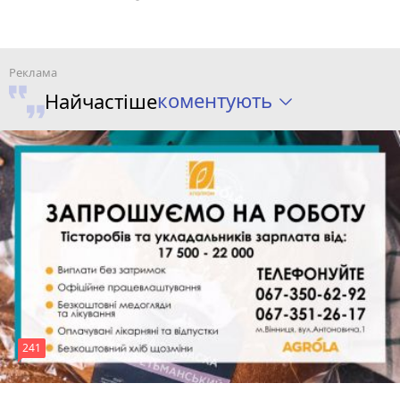
коментують
Найчастіше
241