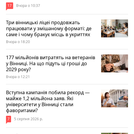
17
Вчора о 10:37
Три вінницькі ліцеї продовжать
працювати у змішаному форматі: де
саме і чому бракує місць в укриттях
Вчора о 18:20
177 мільйонів витратять на ветеранів
у Вінниці. На що підуть ці гроші до
2029 року?
Вчора о 12:21
Вступна кампанія побила рекорд —
майже 1,2 мільйона заяв. Які
університети у Вінниці стали
фаворитами?
7
5 серпня 2026 р.