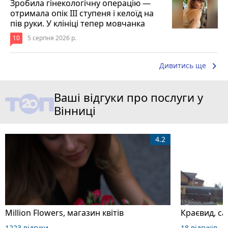
Зробила гінекологічну операцію —
отримала опік ІІІ ступеня і келоїд на
пів руки. У клініці тепер мовчанка
10
5 серпня 2026 р.
keyboard_arrow_right
Дивитись ще
Ваші відгуки про послуги у
Вінниці
4.2
Million Flowers, магазин квітів
Краєвид, с
1223 відгуки
18 відгуків