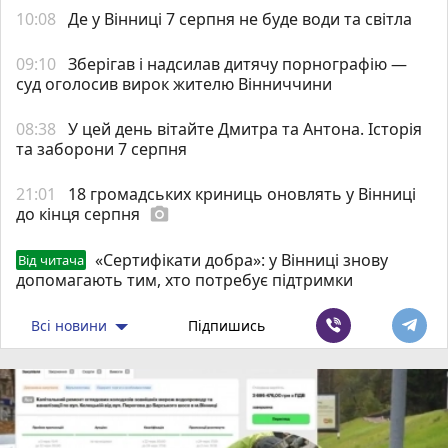
10:08
Де у Вінниці 7 серпня не буде води та світла
09:10
Зберігав і надсилав дитячу порнографію —
суд оголосив вирок жителю Вінниччини
08:38
У цей день вітайте Дмитра та Антона. Історія
та заборони 7 серпня
21:01
18 громадських криниць оновлять у Вінниці
до кінця серпня
photo_camera
«Сертифікати добра»: у Вінниці знову
Від читача
допомагають тим, хто потребує підтримки
Всі новини
Підпишись