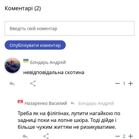
Коментарі (2)
Опублікувати коментар
Бондарь Андрей
невідповідальна скотина
reply
share
remove
add
1
Назаренко Василий
Бондарь Андрей
reply
Треба як на філіпінах, лупити нагайкою по
задниці поки на лопне шкіра. Тоді дійде і
більше чужим життям не ризикуватиме.
reply
share
remove
add
2