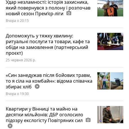
Удар незламності: історія захисника,
який повернувся з полону і розпочав
новий сезон Прем’єр-ліги
photo_camera
Вчора о 20:15
Допоможуть у тяжку хвилину:
ритуальні послуги та товари, кафе та
обіди на замовлення (партнерський
проєкт)
25 червня 2026 р.
«Син занедужав після бойових травм,
то я сіла на комбайн»: відома співачка
збирає хліб
play_circle_filled
Вчора о 19:30
Квартири у Вінниці та майно на
десятки мільйонів: ДБР оголосило
підозру екслогісту Повітряних сил
photo_camera
play_circle_filled