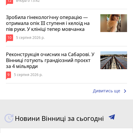
12
Вчора о 13:42
Зробила гінекологічну операцію —
отримала опік ІІІ ступеня і келоїд на
пів руки. У клініці тепер мовчанка
10
5 серпня 2026 р.
Реконструкція очисних на Сабарові. У
Вінниці готують грандіозний проєкт
за 4 мільярди
9
5 серпня 2026 р.
keyboard_arrow_right
Дивитись ще
Новини Вінниці за сьогодні