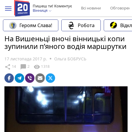
Пишеш ти! Коментує
Всі новини
Обговорен
Вінниця
Героям Слава!
Робота
Відк
На Вишеньці вночі вінницькі копи
зупинили п’яного водія маршрутки
17 листопада 2017 р.
Ольга БОБРУСЬ
chat_bubble
share
visibility
14
2
1318