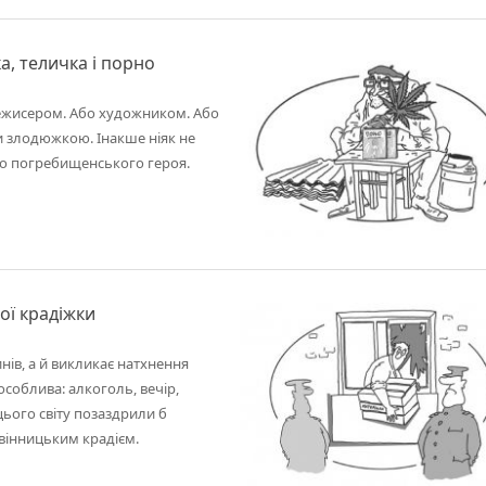
а, теличка і порно
режисером. Або художником. Або
и злодюжкою. Інакше ніяк не
го погребищенського героя.
ої крадіжки
ів, а й викликає натхнення
особлива: алкоголь, вечір,
цього світу позаздрили б
 вінницьким крадієм.