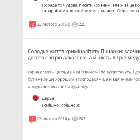
Порада то чудова, писати коханим, але ж за це ко
та заробити кошти. Але упс, спалився. Образливо 
зам"яке покарання.
visibility
225
2
23 лютого 2016 р.
Солодке життя криміналітету Піщанки: злоч
десяток літрів алкоголю, а й шість літрів меду
Гарна оселя – це та, де мед із вином і по вусах течуть, і
бути не лише хорошими господарями, а й вдячними гос
очікування власників будинку.
Дарья
І смішно і грішно.)))
visibility
203
1
23 лютого 2016 р.