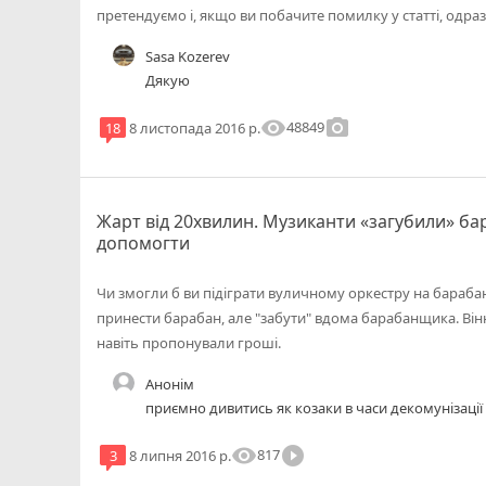
претендуємо і, якщо ви побачите помилку у статті, одр
Sasa Kozerev
Дякую
visibility
photo_camera
48849
18
8 листопада 2016 р.
Жарт від 20хвилин. Музиканти «загубили» ба
допомогти
Чи змогли б ви підіграти вуличному оркестру на бараб
принести барабан, але "забути" вдома барабанщика. Він
навіть пропонували гроші.
Анонім
приємно дивитись як козаки в часи декомунізації 
visibility
play_circle_filled
817
3
8 липня 2016 р.