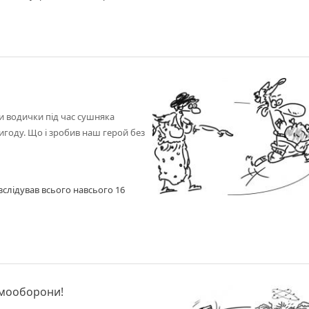
огу господарки повернув, і йому
в позбавлення волі, але звільнили
осять
и водички під час сушняка
игоду. Що і зробив наш герой без
зслідував всього навсього 16
амооборони!