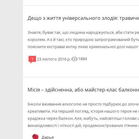
Дещо з життя універсального злодія: травичк
Знаєте, буває так, що людина народжується, аби стати 
королем. А є й такі, хто природою запрограмований бут
пояснити екстравагантну лінію кримінальної долі нашо
visibility
1884
1
23 лютого 2016 р.
Місія – здійсненна, або майстер-клас балконн
Інколи вживання алкоголю не просто підбурює до злочин
креативити. На перший погляд, історія нашого героя не 
крадіжка через балкон. Але, мабуть, найсвітліші голови 
винахідливості і чіткості дій, продемонстрованих п’яним
Дарья