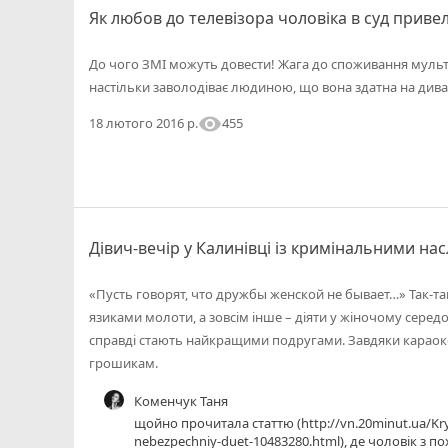
Як любов до телевізора чоловіка в суд приве
До чого ЗМІ можуть довести! Жага до споживання мульт
настільки заволодіває людиною, що вона здатна на дива.
visibility
455
18 лютого 2016 р.
Дівич-вечір у Калинівці із кримінальними на
«Пусть говорят, что дружбы женской не бывает…» Так-так
язиками молоти, а зовсім інше – діяти у жіночому середов
справді стають найкращими подругами. Завдяки караоке
грошикам.
Коменчук Таня
щойно прочитала статтю (http://vn.20minut.ua/Kry
nebezpechniy-duet-10483280.html), де чоловік з п