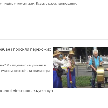
азу пишіть у коментарях. Будемо разом виправляти.
рабан і просили перехожих
анах? Ми підмовили музикантів
ничанам же за кілька хвилин гри
в центрі міста грають "Смуглянку")