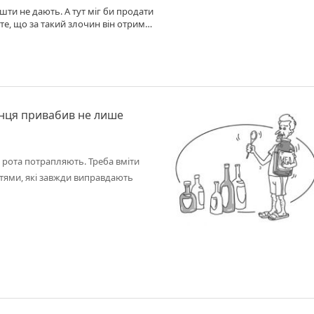
шти не дають. А тут міг би продати
те, що за такий злочин він отримав
инця привабив не лише
 до рота потрапляють. Треба вміти
тями, які завжди виправдають