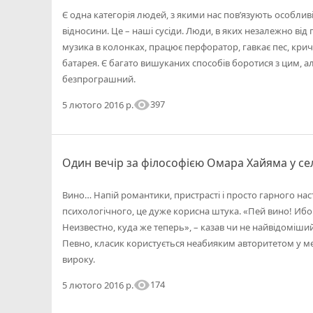
Є одна категорія людей, з якими нас пов’язують особливі
відносини. Це – наші сусіди. Люди, в яких незалежно від пр
музика в колонках, працює перфоратор, гавкає пес, крич
батарея. Є багато вишуканих способів боротися з цим, а
безпрограшний.
visibility
397
5 лютого 2016 р.
Один вечір за філософією Омара Хайяма у се
Вино… Напій романтики, пристрасті і просто гарного наст
психологічного, це дуже корисна штука. «Пей вино! Ибо 
Неизвестно, куда же теперь», – казав чи не найвідоміш
Певно, класик користується неабияким авторитетом у 
вироку.
visibility
174
5 лютого 2016 р.