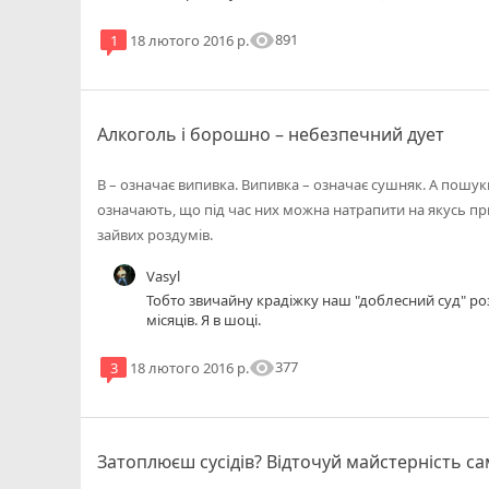
мішок борошна вартістю 320 гривень, але на вим
"дали" 200 год громадських робіт а тут п'яна дівчина/жіночка вкрала (та згодом
visibility
891
1
18 лютого 2016 р.
повернула) 400 грн, але її "засудили до двох рокі
від покарання, призначивши рік іспитового терміну" хмм, цікаво у нас вин
вироки... не можу зрозуміти цю логіку...
Алкоголь і борошно – небезпечний дует
В – означає випивка. Випивка – означає сушняк. А пошук
означають, що під час них можна натрапити на якусь пр
зайвих роздумів.
Vasyl
Тобто звичайну крадіжку наш "доблесний суд" ро
місяців. Я в шоці.
visibility
377
3
18 лютого 2016 р.
Затоплюєш сусідів? Відточуй майстерність с