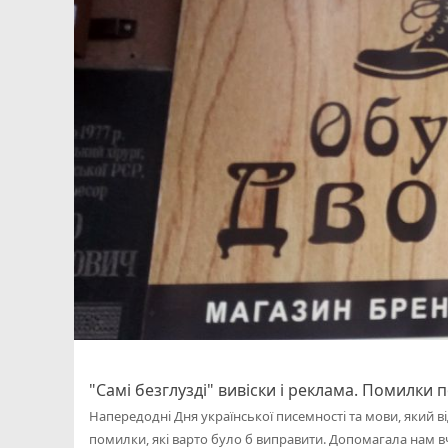
"Самі безглузді" вивіски і реклама. Помилки 
Напередодні Дня української писемності та мови, який в
помилки, які варто було б виправити. Допомагала нам в