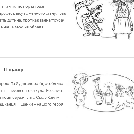
, ні з чим не порівнювані
офесії, віку і сімейного стану, грає
ить дитина, протікає ванна/труба/
ле наша героїня обрала
лі Піщанці
рою. Та й для здоров’я, особливо –
ты – неизвестно откуда. Веселись!
ий поціновувач вина Омар Хайям.
мешканця Піщанки – нашого героя