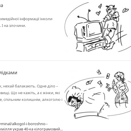
ла
имедійної інформації інколи
 І на злочини.
слідками
, нехай балакають. Одне діло –
ищі. Що не кажіть, а є жінки, які
, спільним колишнім, алкоголю і
minal/alkogol-i-boroshno--
охмілля украв 40-ка кілограмовий