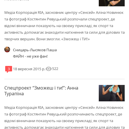
Медіа Корпорація RІА, засновник центру «Сенсей» Аліна Новинюк
та фотограф Костянтин Ревуцький розпочали спецпроект, де
відомі вінничани показують на своєму прикладі, як спорт та
активність допомагає знаходити натхнення та сили для ділових та
творчих вершин. Вони змогли. «Зможеш і ТИ!»
Сницарь-Лысяков Паша
ФАЙН - не уже фан!
visibility
522
3
18 вересня 2015 р.
Спецпроект “Зможеш і ти!”: Анна
Турапіна
​Медіа Корпорація RІА, засновник центру «Сенсей» Аліна Новинюк
та фотограф Костянтин Ревуцький розпочинають спецпроект, де
відомі вінничани показують на своєму прикладі, як спорт та
активність допомагає знаходити натхнення та сили для ділових та