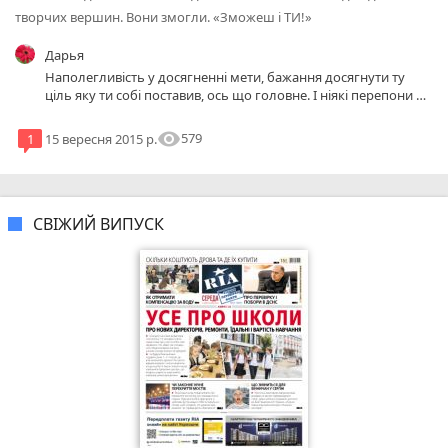
творчих вершин. Вони змогли. «Зможеш і ТИ!»
Дарья
Наполегливість у досягненні мети, бажання досягнути ту
ціль яку ти собі поставив, ось що головне. І ніякі перепони не
будуть на шляху. Можливо завдяки Анні більше почнуть
замислюватись та почнуть працювати над собою.
visibility
579
1
15 вересня 2015 р.
СВІЖИЙ ВИПУСК