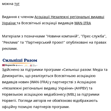
можна
тут
Видання є членом
Асоціації Незалежні регіональні видавці
України
та Всесвітньої асоціації видавців
WAN-IFRA
Матеріали з позначками "Новини компаній", "Прес-служба",
"Реклама" та "Партнерський проєкт" опубліковані на правах
реклами.
Здійснено за підтримки програми «Сильніші разом: Медіа та
Демократія», що реалізується Всесвітньою асоціацією
видавців новин (WAN-IFRA) у партнерстві з Асоціацією
«Незалежні регіональні видавці України» (АНРВУ) та
Норвезькою асоціацією медіабізнесу (MBL) за підтримки
Норвегії. Погляди авторів не обов’язково відображають
офіційну позицію партнерів програми.