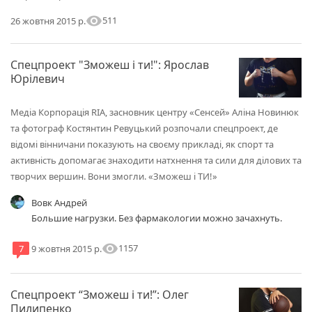
visibility
511
26 жовтня 2015 р.
Спецпроект "Зможеш і ти!": Ярослав
Юрілевич
Медіа Корпорація RІА, засновник центру «Сенсей» Аліна Новинюк
та фотограф Костянтин Ревуцький розпочали спецпроект, де
відомі вінничани показують на своєму прикладі, як спорт та
активність допомагає знаходити натхнення та сили для ділових та
творчих вершин. Вони змогли. «Зможеш і ТИ!»
Вовк Андрей
Большие нагрузки. Без фармакологии можно зачахнуть.
visibility
1157
7
9 жовтня 2015 р.
Спецпроект “Зможеш і ти!”: Олег
Пилипенко