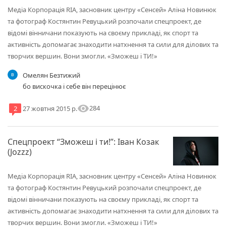
Медіа Корпорація RІА, засновник центру «Сенсей» Аліна Новинюк
та фотограф Костянтин Ревуцький розпочали спецпроект, де
відомі вінничани показують на своєму прикладі, як спорт та
активність допомагає знаходити натхнення та сили для ділових та
творчих вершин. Вони змогли. «Зможеш і ТИ!»
Омелян Безтижий
бо вискочка і себе він перецінює
visibility
284
2
27 жовтня 2015 р.
Спецпроект “Зможеш і ти!”: Іван Козак
(Jozzz)
Медіа Корпорація RІА, засновник центру «Сенсей» Аліна Новинюк
та фотограф Костянтин Ревуцький розпочали спецпроект, де
відомі вінничани показують на своєму прикладі, як спорт та
активність допомагає знаходити натхнення та сили для ділових та
творчих вершин. Вони змогли. «Зможеш і ТИ!»