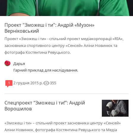
Проект "Зможеш і ти": Андрій «Музон»
Верніковський
Проект «Зможеш і ти» - спільний проект медіакорпорації «RIA»,
засновника спортивного центру «Сенсей» Аліни Новинюк та
фотографа Костянтина Ревуцького.
Дарья
Гарний приклад для наслідування.
visibility
355
1
2 грудня 2015 р.
Спецпроект “Зможеш і ти!”: Андрій
Ворошилов
«Зможеш і ти» – спільний проект засновника центру «Сенсей»
Аліни Новинюк, фотографа Костянтина Ревуцького та Медіа