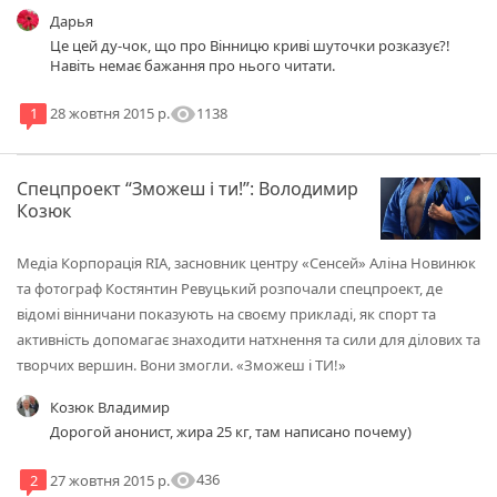
Дарья
Це цей ду-чок, що про Вінницю криві шуточки розказує?!
Навіть немає бажання про нього читати.
visibility
1138
1
28 жовтня 2015 р.
Спецпроект “Зможеш і ти!”: Володимир
Козюк
Медіа Корпорація RІА, засновник центру «Сенсей» Аліна Новинюк
та фотограф Костянтин Ревуцький розпочали спецпроект, де
відомі вінничани показують на своєму прикладі, як спорт та
активність допомагає знаходити натхнення та сили для ділових та
творчих вершин. Вони змогли. «Зможеш і ТИ!»
Козюк Владимир
Дорогой анонист, жира 25 кг, там написано почему)
visibility
436
2
27 жовтня 2015 р.