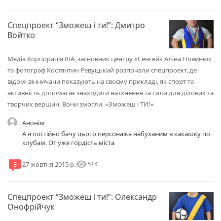
Спецпроект “Зможеш і ти!”: Дмитро
Войтко
Медіа Корпорація RІА, засновник центру «Сенсей» Аліна Новинюк
та фотограф Костянтин Ревуцький розпочали спецпроект, де
відомі вінничани показують на своєму прикладі, як спорт та
активність допомагає знаходити натхнення та сили для ділових та
творчих вершин. Вони змогли. «Зможеш і ТИ!»
Анонім
А я постійно бачу цього персонажа набуханим в какашку по
клубам. От уже гордість міста
visibility
514
3
27 жовтня 2015 р.
Спецпроект “Зможеш і ти!”: Олександр
Онофрійчук