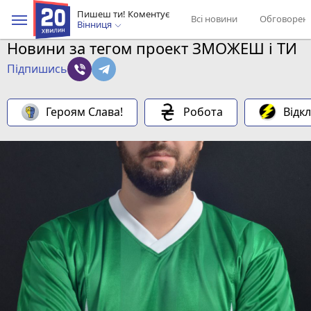
Пишеш ти! Коментує
Всі новини
Обговорен
Вінниця
Новини за тегом проект ЗМОЖЕШ і ТИ
Підпишись
Героям Слава!
Робота
Відк