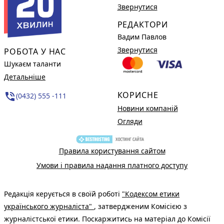
Звернутися
РЕДАКТОРИ
Вадим Павлов
Звернутися
РОБОТА У НАС
Шукаєм таланти
Детальніше
КОРИСНЕ
phone_in_talk
(0432) 555 -111
Новини компаній
Огляди
Правила користування сайтом
Умови і правила надання платного доступу
Редакція керується в своїй роботі
"Кодексом етики
українського журналіста"
, затвердженим Комісією з
журналістської етики. Поскаржитись на матеріал до Комісії