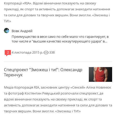
Корпорації «RІА». Відомі вінничани показують на своєму
прикладі, як спорт та активність допомагає знаходити натхнення
та сили для ділових та творчих вершин. Вони змогли. «Зможеш і
ТИ!»
Вовк Андрей
Преимущество в весе само по себе мало что гарантирует, в
том числе и "высшее качество нокаутирующего удара" в
частности.
visibility
338
2
4 листопада 2015 р.
Спецпроект “Зможеш і ти!”: Олександр
Теренчук
Медіа Корпорація RІА, засновник центру «Сенсей» Аліна Новинюк
та фотограф Костянтин Ревуцький розпочали спецпроект, де
відомі вінничани показують на своєму прикладі, як спорт та
активність допомагає знаходити натхнення та сили для ділових та
творчих вершин. Вони змогли. «Зможеш і ТИ!»