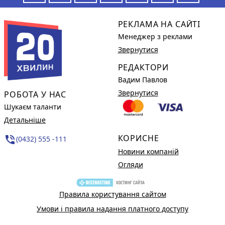
РЕКЛАМА НА САЙТІ
Менеджер з реклами
Звернутися
РЕДАКТОРИ
Вадим Павлов
Звернутися
РОБОТА У НАС
Шукаєм таланти
Детальніше
КОРИСНЕ
phone_in_talk
(0432) 555 -111
Новини компаній
Огляди
Правила користування сайтом
Умови і правила надання платного доступу