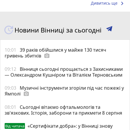
keyboard_arrow_right
Дивитись ще
Новини Вінниці за сьогодні
10:01
39 раків обійшлися у майже 130 тисяч
гривень збитків
photo_camera
09:12
Вінниця сьогодні прощається з Захисниками
— Олександром Кушніром та Віталієм Терновським
09:03
Музичні інструменти згоріли під час пожежі у
Ямполі
photo_camera
08:01
Сьогодні вітаємо офтальмологів та
зв'язкових. Історія, заборони та прикмети 8 серпня
«Сертифікати добра»: у Вінниці знову
Від читача