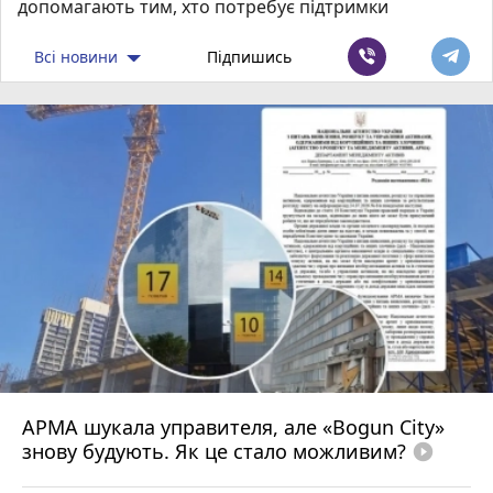
допомагають тим, хто потребує підтримки
Всі новини
Підпишись
АРМА шукала управителя, але «Bogun City»
знову будують. Як це стало можливим?
play_circle_filled