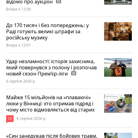
відомо про аукціон
photo_camera
Вчора о 12:56
До 170 тисяч і без попереджень: у
Раді готують великі штрафи за
російську музику
Вчора о 12:01
Удар незламності: історія захисника,
який повернувся з полону і розпочав
новий сезон Прем’єр-ліги
photo_camera
6 серпня 2026 р.
Майже 15 мільйонів на «плаваючі»
люки у Вінниці: хто отримав підряд і
чому місто відмовляється від старих
12
6 серпня 2026 р.
«Син занедужав після бойових травм,