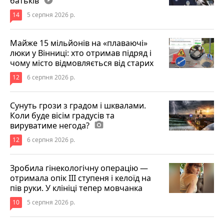
батьків
14
5 серпня 2026 р.
Майже 15 мільйонів на «плаваючі»
люки у Вінниці: хто отримав підряд і
чому місто відмовляється від старих
12
6 серпня 2026 р.
Сунуть грози з градом і шквалами.
Коли буде вісім градусів та
вируватиме негода?
photo_camera
12
6 серпня 2026 р.
Зробила гінекологічну операцію —
отримала опік ІІІ ступеня і келоїд на
пів руки. У клініці тепер мовчанка
10
5 серпня 2026 р.