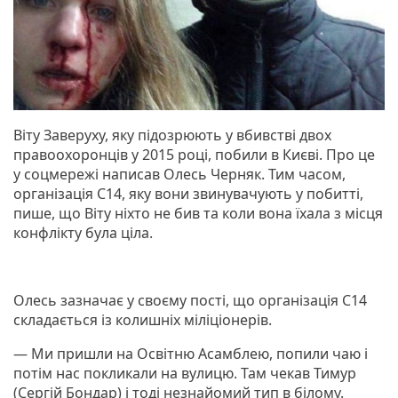
Віту Заверуху, яку підозрюють у вбивстві двох
правоохоронців у 2015 році, побили в Києві. Про це
у соцмережі написав Олесь Черняк. Тим часом,
організація С14, яку вони звинувачують у побитті,
пише, що Віту ніхто не бив та коли вона їхала з місця
конфлікту була ціла.
Олесь зазначає у своєму пості, що організація С14
складається із колишніх міліціонерів.
— Ми пришли на Освітню Асамблею, попили чаю і
потім нас покликали на вулицю. Там чекав Тимур
(Сергій Бондар) і тоді незнайомий тип в білому.