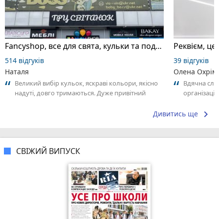
Fancyshop, все для свята, кульки та подарунки
514 відгуків
39 відгуків
Наталя
Олена Охрім
Великий вибір кульок, яскраві кольори, якісно
Вдячна служ
надуті, довго тримаються. Дуже привітний
організацію
персонал, допомогли з вибором і...
уважними до
keyboard_arrow_right
Дивитись ще
СВІЖИЙ ВИПУСК