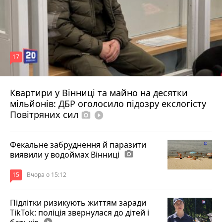
17
Квартири у Вінниці та майно на десятки
6 серпня 2026 р.
мільйонів: ДБР оголосило підозру екслогісту
Повітряних сил
photo_camera
play_circle_filled
Фекальне забруднення й паразити
виявили у водоймах Вінниці
photo_camera
15
Вчора о 15:12
Підлітки ризикують життям заради
TikTok: поліція звернулася до дітей і
play_circle_filled