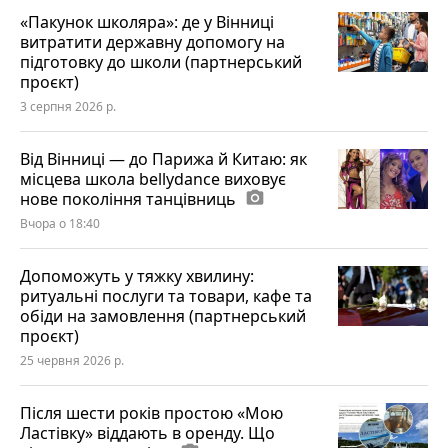
«Пакунок школяра»: де у Вінниці
витратити державну допомогу на
підготовку до школи (партнерський
проєкт)
3 серпня 2026 р.
Від Вінниці — до Парижа й Китаю: як
місцева школа bellydance виховує
нове покоління танцівниць
photo_camera
Вчора о 18:40
Допоможуть у тяжку хвилину:
ритуальні послуги та товари, кафе та
обіди на замовлення (партнерський
проєкт)
25 червня 2026 р.
Після шести років простою «Мою
Ластівку» віддають в оренду. Що