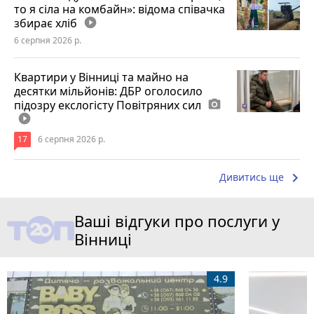
то я сіла на комбайн»: відома співачка
збирає хліб
play_circle_filled
6 серпня 2026 р.
Квартири у Вінниці та майно на
десятки мільйонів: ДБР оголосило
підозру екслогісту Повітряних сил
photo_camera
play_circle_filled
17
6 серпня 2026 р.
keyboard_arrow_right
Дивитись ще
Ваші відгуки про послуги у
Вінниці
4.9