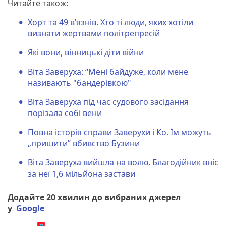
Читайте також:
Хорт та 49 в’язнів. Хто ті люди, яких хотіли
визнати жертвами політрепресій
Які вони, вінницькі діти війни
Віта Заверуха: “Мені байдуже, коли мене
називають "бандерівкою"
Віта Заверуха під час судового засідання
порізала собі вени
Повна історія справи Заверухи і Ко. Їм можуть
„пришити” вбивство Бузини
Віта Заверуха вийшла на волю. Благодійник вніс
за неї 1,6 мільйона застави
Додайте 20 хвилин до вибраних джерел
у
Google