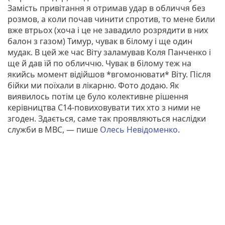
Замість привітання я отримав удар в обличчя без
розмов, а коли почав чинити спротив, то мене били
вже втрьох (хоча і це не завадило розрядити в них
балон з газом) Тимур, чувак в білому і ще один
мудак. В цей же час Віту заламував Коля Панченко і
ще й дав їй по обличчю. Чувак в білому теж на
якийсь момент відійшов *вгомонювати* Віту. Після
бійки ми поїхали в лікарню. Фото додаю. Як
виявилось потім це було колективне рішення
керівництва С14-повиховувати тих хто з ними не
згоден. Здається, саме так проявляються наслідки
служби в МВС, — пише
Олесь Невідоменко
.