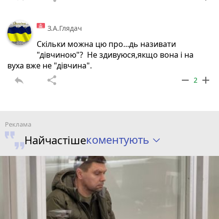
З.А.Глядач
Скільки можна цю про...дь називати
"дівчиною"? Не здивуюся,якщо вона і на
вуха вже не "дівчина".
reply
share
remove
add
2
коментують
Найчастіше