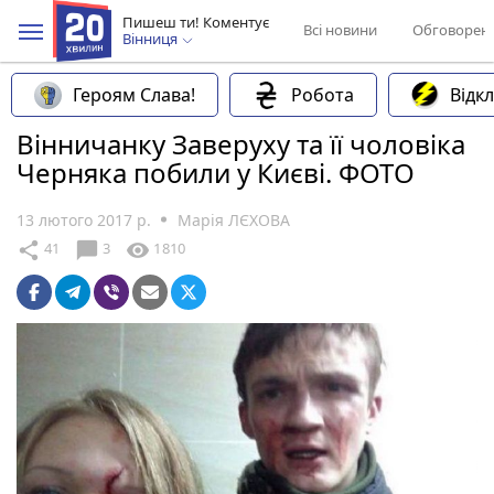
Пишеш ти! Коментує
Всі новини
Обговорен
Вінниця
Героям Слава!
Робота
Відк
Вінничанку Заверуху та її чоловіка
Черняка побили у Києві. ФОТО
13 лютого 2017 р.
Марія ЛЄХОВА
chat_bubble
share
visibility
41
3
1810