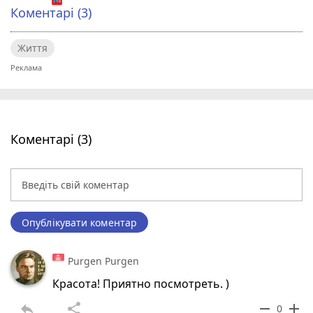
Коментарі (3)
Життя
Коментарі (3)
Опублікувати коментар
Purgen Purgen
Красота! Приятно посмотреть. )
reply
share
remove
add
0