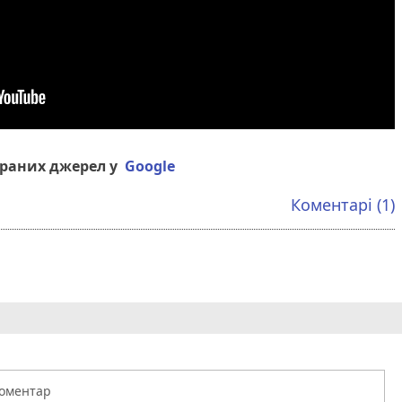
браних джерел у
Google
Коментарі (1)