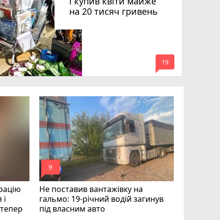
і купив квіти майже
на 20 тисяч гривень
mode_comment
19
Квартири
десятки 
підозру е
photo_camera
play_circle_filled
mode_comment
mode_comment
9
19
рацію
Не поставив вантажівку на
 і
гальмо: 19-річний водій загинув
і тепер
під власним авто