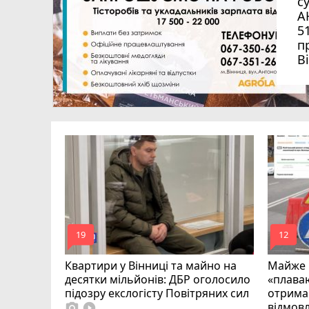
с
А
5
п
В
на
загинув
mode_comment
mode_comment
19
12
Квартири у Вінниці та майно на
Майже 
десятки мільйонів: ДБР оголосило
«плаваю
підозру екслогісту Повітряних сил
отримав
відмовл
photo_camera
play_circle_filled