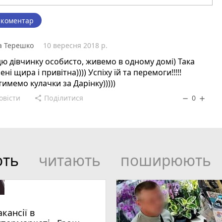
 коментар
а Терешко
10 вересня 2018 р.
ю дівчинку особисто, живемо в одному домі) Така
ні щира і привітна)))) Успіху їй та перемоги!!!!!
имемо кулачки за Дарінку)))))
овісти
Поділитися
0
share
remove
add
ють
читають
поширюють
акансії в