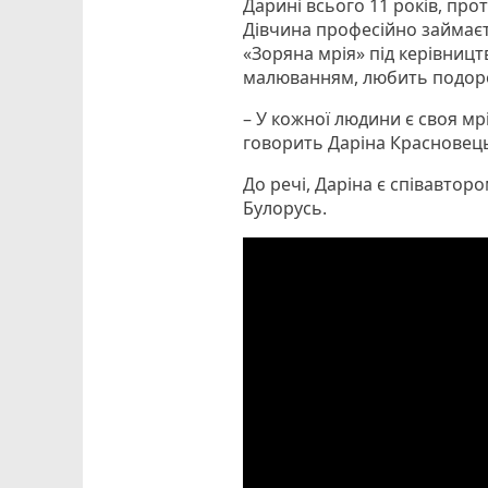
Дарині всього 11 років, прот
Дівчина професійно займаєт
«Зоряна мрія» під керівниц
малюванням, любить подоро
– У кожної людини є своя мр
говорить Даріна Красновец
До речі, Даріна є співавтором
Булорусь.