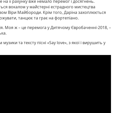
е на її рахунку вже немало перемог і досягнень.
ься вокалом у майстерні естрадного мистецтва
твом Віри Майбороди. Крім того, Даріна захоплюється
жувати, танцює та грає на фортепіано.
ія. Моя ж – це перемога у Дитячому Євробаченні-2018, –
ька.
 музики та тексту пісні «Say love», з якої і вирушить у