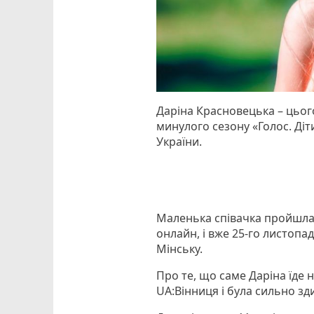
Даріна Красновецька – цьо
минулого сезону «Голос. Діт
України.
Маленька співачка пройшла 
онлайн, і вже 25-го листоп
Мінську.
Про те, що саме Даріна їде 
UA:Вінниця і була сильно з