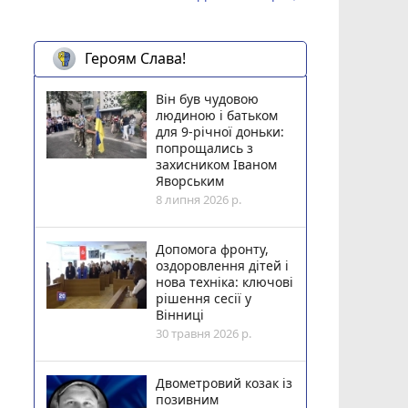
Героям Слава!
Він був чудовою
людиною і батьком
для 9-річної доньки:
попрощались з
захисником Іваном
Яворським
8 липня 2026 р.
Допомога фронту,
оздоровлення дітей і
нова техніка: ключові
рішення сесії у
Вінниці
30 травня 2026 р.
Двометровий козак із
позивним