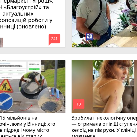
упермаркеті «Грош»,
Н «Благоустрій» та
1 актуальних
ропозицій роботи у
інниці (оновлено)
mode_comment
241
mode_comment
10
15 мільйонів на
Зробила гінекологічну опе
чі» люки у Вінниці: хто
— отримала опік ІІІ ступеня
 підряд і чому місто
келоїд на пів руки. У клініц
яється від старих
мовчанка