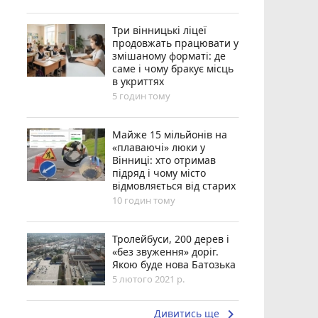
Три вінницькі ліцеї
продовжать працювати у
змішаному форматі: де
саме і чому бракує місць
в укриттях
5 годин тому
Майже 15 мільйонів на
«плаваючі» люки у
Вінниці: хто отримав
підряд і чому місто
відмовляється від старих
10 годин тому
Тролейбуси, 200 дерев і
«без звуження» доріг.
Якою буде нова Батозька
5 лютого 2021 р.
keyboard_arrow_right
Дивитись ще