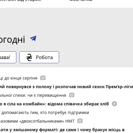
огодні
ава!
Робота
photo_camera
ці до кінця серпня
кий повернувся з полону і розпочав новий сезон Прем’єр-ліги
photo_camera
мальної спеки: чи є перевищення
play_circle_filled
 я сіла на комбайн»: відома співачка збирає хліб
у допомагають тим, хто потребує підтримки
photo_camera
воразовими «двохсотбальниками» НМТ
ати у змішаному форматі: де саме і чому бракує місць в