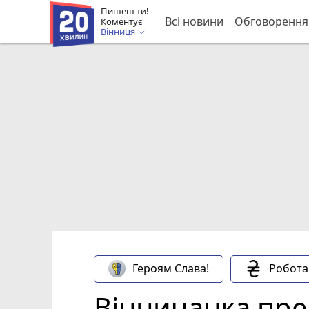
Пишеш ти!
Всі новини
Обговорення
Коментує
Вінниця
Героям Слава!
Робота
Вінничанка пре