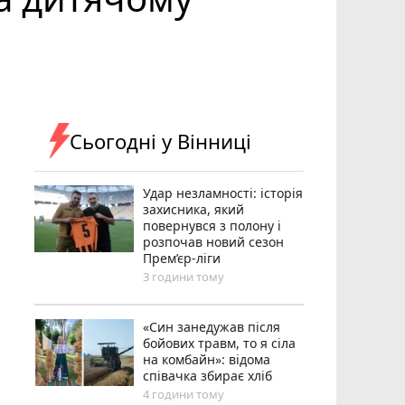
Сьогодні у Вінниці
Удар незламності: історія
захисника, який
повернувся з полону і
розпочав новий сезон
Прем’єр-ліги
3 години тому
«Син занедужав після
бойових травм, то я сіла
на комбайн»: відома
співачка збирає хліб
4 години тому