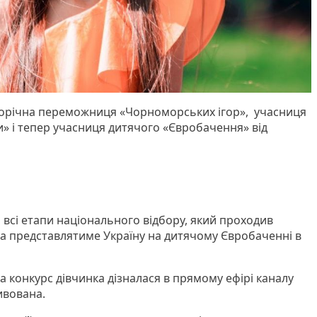
горічна переможниця «Чорноморських ігор», учасниця
и» і тепер учасниця дитячого «Євробачення» від
всі етапи національного відбору, який проходив
ада представлятиме Україну на дитячому Євробаченні в
на конкурс дівчинка дізналася в прямому ефірі каналу
дивована.