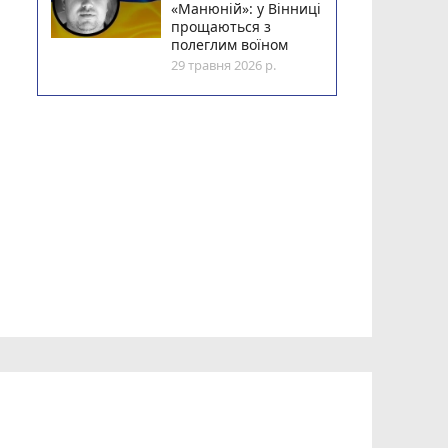
«Манюній»: у Вінниці
прощаються з
полеглим воїном
29 травня 2026 р.