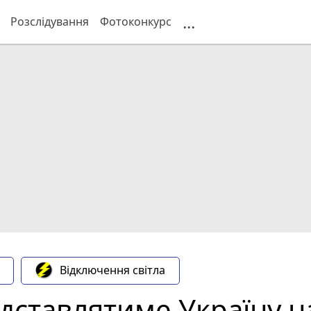
...
Розслідування
Фотоконкурс
Відключення світла
дставлятиме Україну н