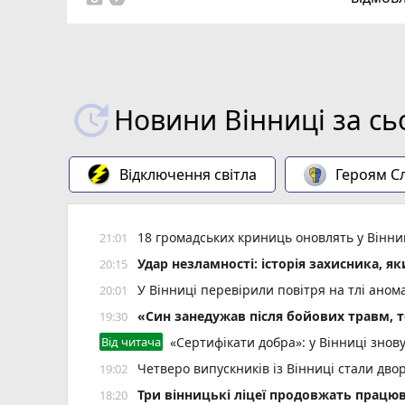
Новини Вінниці за сь
Відключення світла
Героям Сл
18 громадських криниць оновлять у Вінни
21:01
Удар незламності: історія захисника, я
20:15
У Вінниці перевірили повітря на тлі ано
20:01
«Син занедужав після бойових травм, то
19:30
Від читача
«Сертифікати добра»: у Вінниці знов
Четверо випускників із Вінниці стали д
19:02
Три вінницькі ліцеї продовжать працюв
18:20