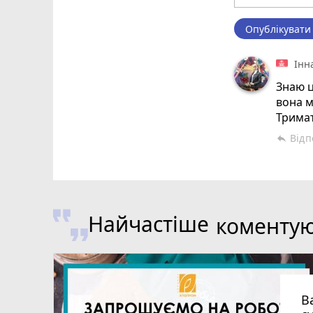
Опублікувати
Інн
Знаю ц
вона ме
Тримат
Відп
reply
Найчастіше
коменту
В