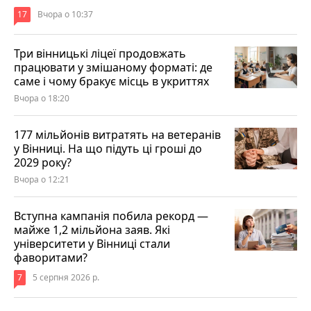
17
Вчора о 10:37
Три вінницькі ліцеї продовжать
працювати у змішаному форматі: де
саме і чому бракує місць в укриттях
Вчора о 18:20
177 мільйонів витратять на ветеранів
у Вінниці. На що підуть ці гроші до
2029 року?
Вчора о 12:21
Вступна кампанія побила рекорд —
майже 1,2 мільйона заяв. Які
університети у Вінниці стали
фаворитами?
7
5 серпня 2026 р.