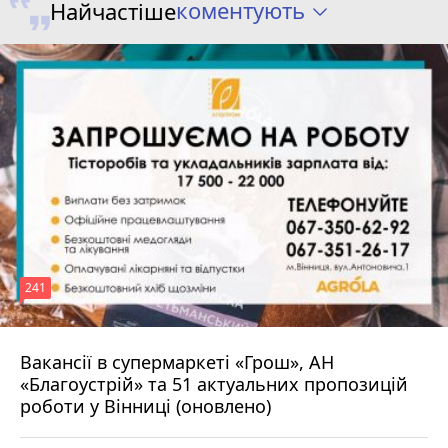
коментують
Найчастіше
241
Вакансії в супермаркеті «Грош», АН
4 серпня 2026 р.
«Благоустрій» та 51 актуальних пропозицій
роботи у Вінниці (оновлено)