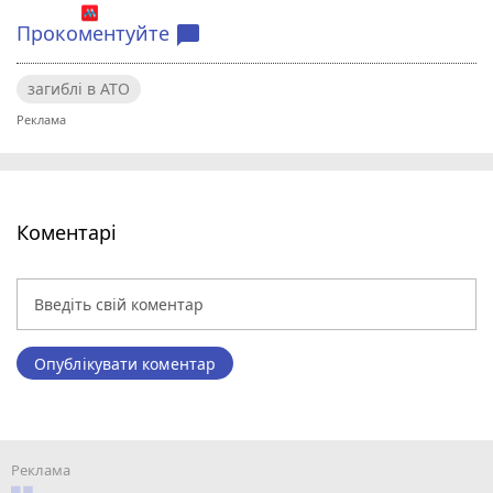
Прокоментуйте
chat_bubble
загиблі в АТО
Коментарі
Опублікувати коментар