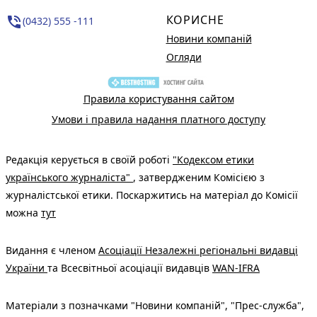
КОРИСНЕ
phone_in_talk
(0432) 555 -111
Новини компаній
Огляди
Правила користування сайтом
Умови і правила надання платного доступу
Редакція керується в своїй роботі
"Кодексом етики
українського журналіста"
, затвердженим Комісією з
журналістської етики. Поскаржитись на матеріал до Комісії
можна
тут
Видання є членом
Асоціації Незалежні регіональні видавці
України
та Всесвітньої асоціації видавців
WAN-IFRA
Матеріали з позначками "Новини компаній", "Прес-служба",