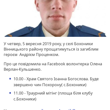
У четвер, 5 вересня 2019 року, у селі Бохоники
Вінницького району прощатимуться із загиблим
героєм Андрієм Проценком.
Про це повідомила на Facebook волонтерка Олена
Верлан-Кульшенко.
10.00 - Храм Святого Іоанна Богослова. Буде
звершено чин Похорону( с.Бохоники)
11.00 - Траурний мітінг (площа біля клубу
с.Бохоники)