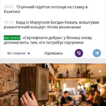
16:02
15-річний підліток потонув на ставку в
Козятині
15:13
Бард із Маріуполя Богдан Коваль влаштував
романтичний концерт літнім вінничанам
«Сертифікати добра»: у Вінниці знову
Від читача
допомагають тим, хто потребує підтримки
Всі новини
Підпишись