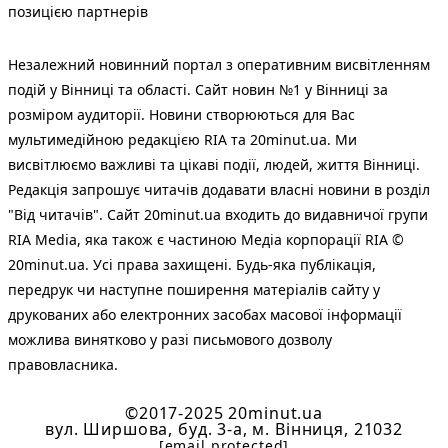
позицією партнерів
Незалежний новинний портал з оперативним висвітленням
подій у Вінниці та області. Сайт новин №1 у Вінниці за
розміром аудиторії. Новини створюються для Вас
мультимедійною редакцією RIA та 20minut.ua. Ми
висвітлюємо важливі та цікаві події, людей, життя Вінниці.
Редакція запрошує читачів додавати власні новини в розділ
"Від читачів". Сайт 20minut.ua входить до видавничої групи
RIA Media, яка також є частиною Медіа корпорації RIA ©
20minut.ua. Усі права захищені. Будь-яка публiкацiя,
передрук чи наступне поширення матеріалів сайту у
друкованих або електронних засобах масової інформації
можлива винятково у разі письмового дозволу
правовласника.
©2017-2025 20minut.ua
вул. Ширшова, буд. 3-а, м. Вінниця, 21032
[email protected]