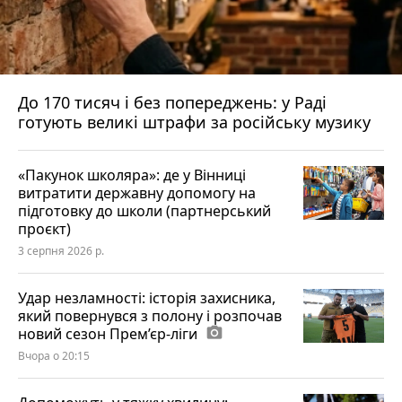
До 170 тисяч і без попереджень: у Раді
готують великі штрафи за російську музику
«Пакунок школяра»: де у Вінниці
витратити державну допомогу на
підготовку до школи (партнерський
проєкт)
3 серпня 2026 р.
Удар незламності: історія захисника,
який повернувся з полону і розпочав
новий сезон Прем’єр-ліги
photo_camera
Вчора о 20:15