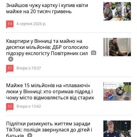
Знайшов чужу картку і купив квіти
майже на 20 тисяч гривень
19
4 серпня 2026 р.
Квартири у Вінниці та майно на
десятки мільйонів: ДБР оголосило
підозру екслогісту Повітряних сил
photo_camera
play_circle_filled
17
Вчора о 10:37
Майже 15 мільйонів на «плаваючі»
люки у Вінниці: хто отримав підряд і
чому місто відмовляється від старих
12
Вчора о 13:42
Підлітки ризикують життям заради
TikTok: поліція звернулася до дітей і
батьків
play_circle_filled