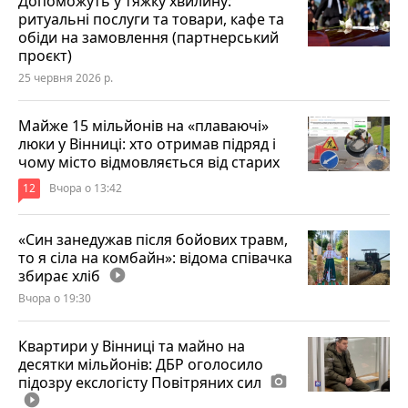
Допоможуть у тяжку хвилину:
ритуальні послуги та товари, кафе та
обіди на замовлення (партнерський
проєкт)
25 червня 2026 р.
Майже 15 мільйонів на «плаваючі»
люки у Вінниці: хто отримав підряд і
чому місто відмовляється від старих
12
Вчора о 13:42
«Син занедужав після бойових травм,
то я сіла на комбайн»: відома співачка
збирає хліб
play_circle_filled
Вчора о 19:30
Квартири у Вінниці та майно на
десятки мільйонів: ДБР оголосило
підозру екслогісту Повітряних сил
photo_camera
play_circle_filled