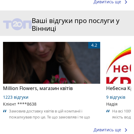
keyboard_arrow_right
Дивитись ще
Ваші відгуки про послуги у
Вінниці
4.2
Million Flowers, магазин квітів
Небесна Кр
1223 відгуки
9 відгуків
Клієнт ****8638
Надія
Замовив доставку квітів в цій компанії і
На всі 100
пожалкував про це. Те що замовляв і те що
якість води
прийшло зовсім різні речі. Просто...
keyboard_arrow_right
Дивитись ще