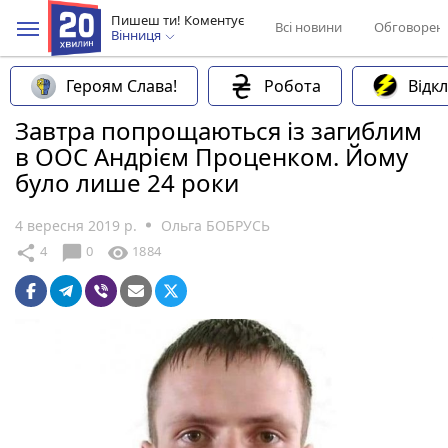
Пишеш ти! Коментує
Всі новини
Обговорен
Вінниця
Героям Слава!
Робота
Відк
Завтра попрощаються із загиблим
в ООС Андрієм Проценком. Йому
було лише 24 роки
4 вересня 2019 р.
Ольга БОБРУСЬ
chat_bubble
share
visibility
4
0
1884