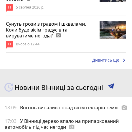
11
5 серпня 2026 р.
Сунуть грози з градом і шквалами.
Коли буде вісім градусів та
вируватиме негода?
photo_camera
11
Вчора о 12:44
keyboard_arrow_right
Дивитись ще
Новини Вінниці за сьогодні
18:09
Вогонь випалив понад вісім гектарів землі
photo_camera
17:03
У Вінниці дерево впало на припаркований
автомобіль під час негоди
photo_camera