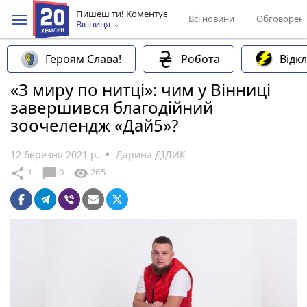
Пишеш ти! Коментує
Всі новини
Обговорен
Вінниця
Героям Слава!
Робота
Відк
«З миру по нитці»: чим у Вінниці
завершився благодійний
зоочелендж «Дай5»?
12 березня 2021 р.
Дарина ДІДИК
chat_bubble
share
visibility
1
0
265