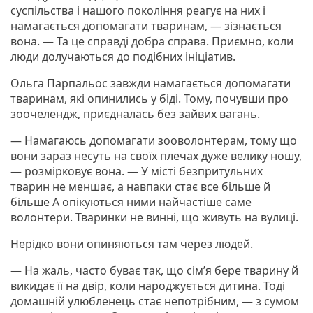
суспільства і нашого покоління реагує на них і
намагається допомагати тваринам, — зізнається
вона. — Та це справді добра справа. Приємно, коли
люди долучаються до подібних ініціатив.
Ольга Парпальос завжди намагається допомагати
тваринам, які опинились у біді. Тому, почувши про
зоочелендж, приєдналась без зайвих вагань.
— Намагаюсь допомагати зооволонтерам, тому що
вони зараз несуть на своїх плечах дуже велику ношу,
— розмірковує вона. — У місті безпритульних
тварин не меншає, а навпаки стає все більше й
більше А опікуються ними найчастіше саме
волонтери. Тваринки не винні, що живуть на вулиці.
Нерідко вони опиняються там через людей.
— На жаль, часто буває так, що сім’я бере тварину й
викидає її на двір, коли народжується дитина. Тоді
домашній улюбленець стає непотрібним, — з сумом