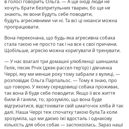
в голосі говорить Ольга. — А ще іноді люди не
хочуть брати безпритульних тварин, бо ще не
знають, як вони будуть себе поводити,
будуть агресивними чи ні. Та всі ці нюанси можна
пропрацювати.
Вона переконана, що будь-яка агресивна собака
стала такою не просто так і на все є свої причини.
Щобільше, агресію можна коригувати й тренувати.
— У нас взагалі три домашні улюбленці: шиншила
Гелік, песик Річік (джек-рассел-тер'єр) і дівчинка
Черрі, яку ми менше року тому забрали з вулиці, —
розповідає Ольга Парпальос. — Тому я знаю, про
що говорю. У якому середовищі собака проживає,
так вона й буде себе поводити. Якщо її все життя
били й ганяли, то, зрозуміло, що вона буде
відгризатися, відстоювати свій шматочок хліба й так
далі. Наша Черрі теж спочатку такою була.Та коли
зрозуміла, що ми даємо їжі вдосталь і однакову
кількість для обох собак — заспокоїлась. Зараз наші