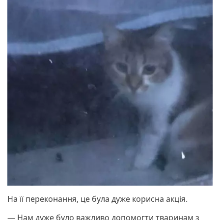
На її переконання, це була дуже корисна акція.
— Нам дуже було важливо допомогти тваринам з