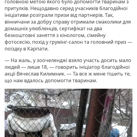
головною метою якого було допомогти тваринам з
притулків. Нещодавно серед учасників благодійної
ініціативи розіграли призи від партнерів. Так,
вінничани за добру справу отримали смаколики для
домашніх улюбленців, сертифікат на два
безкоштовні заняття з кінологом, сімейну
фотосесію, похід у грумінг-салон та головний приз —
поїздку в Карпати.
— На жаль, у зоочеленджі взяло участь досить мало
людей — лише 18, — говорить ініціатор благодійної
акції Вячеслав Килимник. — Та все ж мене тішить те,
що нам вдалось допомогти тваринам.