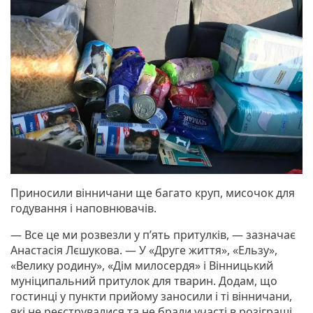
Приносили вінничани ще багато круп, мисочок для
годування і наповнювачів.
— Все це ми розвезли у п’ять притулків, — зазначає
Анастасія Лєшукова. — У «Друге життя», «Ельзу»,
«Велику родину», «Дім милосердя» і Вінницький
муніципальний притулок для тварин. Додам, що
гостинці у пункти прийому заносили і ті вінничани,
які не реєструвалися та не брали участі в розіграші.