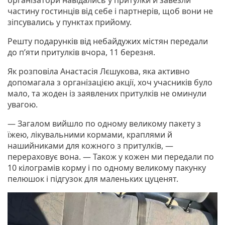
частину гостинців від себе і партнерів, щоб вони не
зіпсувались у пунктах прийому.
Решту подарунків від небайдужих містян передали
до п’яти притулків вчора, 11 березня.
Як розповіла Анастасія Лєшукова, яка активно
допомагала з організацією акції, хоч учасників було
мало, та жоден із заявлених притулків не оминули
увагою.
— Загалом вийшло по одному великому пакету з
їжею, лікувальними кормами, краплями й
нашийниками для кожного з притулків, —
перераховує вона. — Також у кожен ми передали по
10 кілограмів корму і по одному великому пакунку
пелюшок і підгузок для маленьких цуценят.