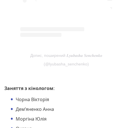
Допис, поширений 𝑳𝒚𝒖𝒃𝒂𝒔𝒉𝒂 𝑺𝒆𝒏𝒄𝒉𝒆𝒏𝒌𝒐
(@lyubasha_senchenko)
Заняття з кінологом
:
Чорна Вікторія
Дем’яненко Анна
Моргіна Юлія