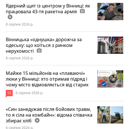
Ядерний щит із центром у Вінниці: як
працювала 43-тя ракетна армія
photo_camera
play_circle_filled
8 серпня 2026 р.
Вінницька «однушка» дорожча за
одеську: що коїться з ринком
нерухомості
photo_camera
8 серпня 2026 р.
Майже 15 мільйонів на «плаваючі»
люки у Вінниці: хто отримав підряд і
чому місто відмовляється від старих
12
6 серпня 2026 р.
«Син занедужав після бойових травм,
то я сіла на комбайн»: відома співачка
збирає хліб
play_circle_filled
6 серпня 2026 р.