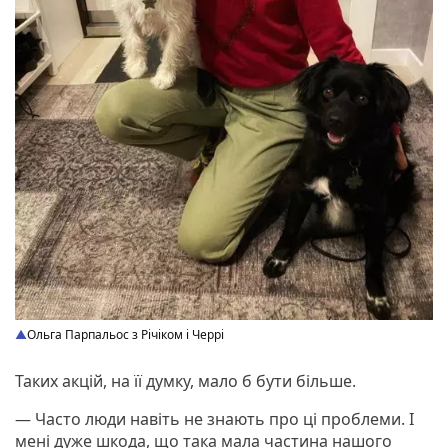
Ольга Парпальос з Річіком і Черрі
Таких акцій, на її думку, мало б бути більше.
— Часто люди навіть не знають про ці проблеми. І
мені дуже шкода, що така мала частина нашого