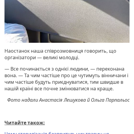
Наостанок наша співрозмовниця говорить, що
організатори — великі молодці.
— Все починається з однієї людини, — переконана
вона. — Та чим частіше про це чутимуть вінничани і
чим частіше будуть приєднуватися, тим швидше в
нашій країні все почне змінюватися на краще.
Фото надали Анастасія Лешукова й Ольга Парпальос
Читайте також:
Чому стерилізація безпритульних тварин не