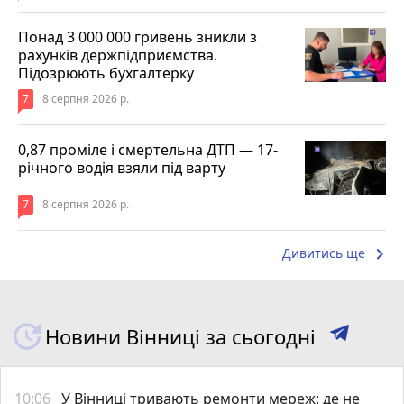
Понад 3 000 000 гривень зникли з
рахунків держпідприємства.
Підозрюють бухгалтерку
7
8 серпня 2026 р.
0,87 проміле і смертельна ДТП — 17-
річного водія взяли під варту
7
8 серпня 2026 р.
keyboard_arrow_right
Дивитись ще
Новини Вінниці за сьогодні
10:06
У Вінниці тривають ремонти мереж: де не