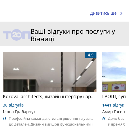
keyboard_arrow_right
Дивитись ще
Ваші відгуки про послуги у
Вінниці
4.9
Korovai architects, дизайн інтер'єру і архітектура
ГРОШ, супе
38 відгуків
1441 відгук
Ілона Грабарчук
Амир Гасер
Професійна команда, стильні рішення та увага
Дело было 
до деталей. Дизайн вийшов функціональним і
и время бы