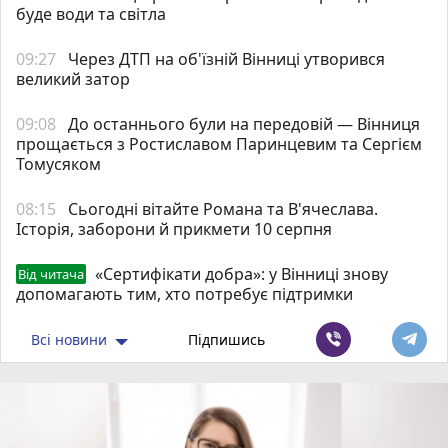
буде води та світла
09:27
Через ДТП на об'їзній Вінниці утворився
великий затор
09:08
До останнього були на передовій — Вінниця
прощається з Ростиславом Паринцевим та Сергієм
Томусяком
08:15
Сьогодні вітайте Романа та В'ячеслава.
Історія, заборони й прикмети 10 серпня
«Сертифікати добра»: у Вінниці знову
Від читача
допомагають тим, хто потребує підтримки
Всі новини
Підпишись