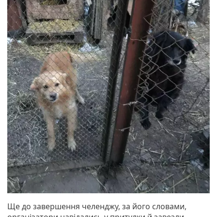
Ще до завершення челенджу, за його словами,
організатори навідались у притулки й завезли