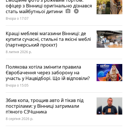
офіцер з Вінниці оригінально дізнався
стать майбутньої дитини
photo_camera
play_circle_filled
Вчора о 17:07
Кращі меблеві магазини Вінниці: де
купити сучасні, стильні та якісні меблі
(партнерський проєкт)
8 липня 2026 р.
Полякова хотіла змінити правила
Євробачення через заборону на
участь у Нацвідборі. Що їй відповіли?
Вчора о 15:05
Збив копа, трощив авто й тікав під
пострілами: у Вінниці затримали
п’яного СЗЧшника
8 серпня 2026 р.