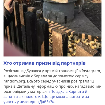
Хто отримав призи від партнерів
Розіграш відбувався у прямій трансляції в Instagram,
а щасливчиків обирали за допомогою сервісу
random.org. Всього серед учасників розіграли 12
призів. Детальну інформацію про них, нагадаємо, ми
розповідали у матеріалі
«Поїздка в Карпати й
заняття з кінологом. Що ще можна виграти за
участь у челенджі «Дай5»?»
.