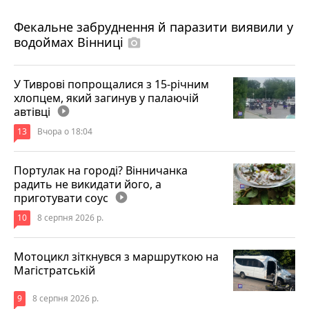
7 серпня 2026 р.
Фекальне забруднення й паразити виявили у
водоймах Вінниці
photo_camera
У Тиврові попрощалися з 15-річним
хлопцем, який загинув у палаючій
автівці
play_circle_filled
13
Вчора о 18:04
Портулак на городі? Вінничанка
радить не викидати його, а
приготувати соус
play_circle_filled
10
8 серпня 2026 р.
Мотоцикл зіткнувся з маршруткою на
Магістратській
9
8 серпня 2026 р.