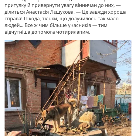
притулку й привернути увагу вінничан до них, —
ділиться Анастасія Лєшукова. — Це завжди хороша
справа! Шкода, тільки, що долучилось так мало
людей... Все ж чим більше учасників — тим
відчутніша допомога чотирилапим.