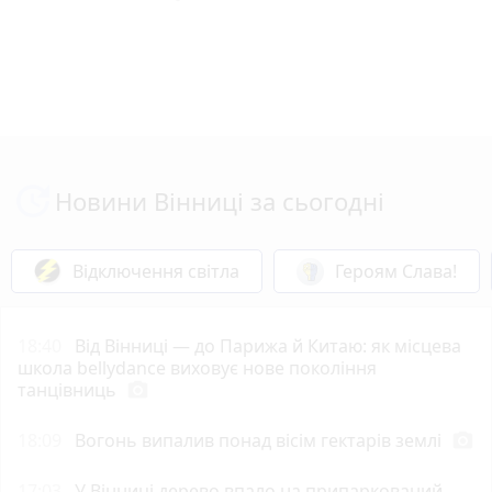
Новини Вінниці за сьогодні
Відключення світла
Героям Слава!
18:40
Від Вінниці — до Парижа й Китаю: як місцева
школа bellydance виховує нове покоління
танцівниць
photo_camera
18:09
Вогонь випалив понад вісім гектарів землі
photo_camera
17:03
У Вінниці дерево впало на припаркований