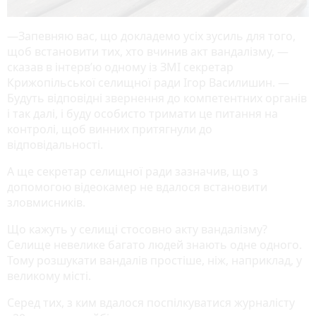
—Запевняю вас, що докладемо усіх зусиль для того,
щоб встановити тих, хто вчинив акт вандалізму, —
сказав в інтерв’ю одному із ЗМІ секретар
Крижопільської селищної ради Ігор Василишин. —
Будуть відповідні звернення до компетентних органів
і так далі, і буду особисто тримати це питання на
контролі, щоб винних притягнули до
відповідальності.
А ще секретар селищної ради зазначив, що з
допомогою відеокамер не вдалося встановити
зловмисників.
Що кажуть у селищі стосовно акту вандалізму?
Селище невелике багато людей знають одне одного.
Тому розшукати вандалів простіше, ніж, наприклад, у
великому місті.
Серед тих, з ким вдалося поспілкуватися журналісту