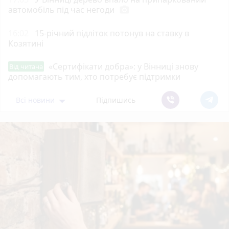
автомобіль під час негоди
photo_camera
16:02
15-річний підліток потонув на ставку в
Козятині
«Сертифікати добра»: у Вінниці знову
Від читача
допомагають тим, хто потребує підтримки
Всі новини
Підпишись