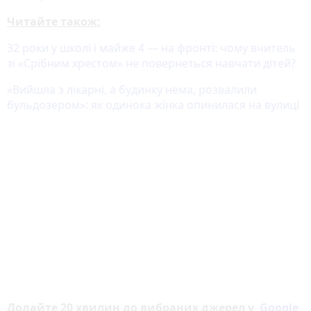
Читайте також:
32 роки у школі і майже 4 — на фронті: чому вчитель
зі «Срібним хрестом» не повернеться навчати дітей?
«Вийшла з лікарні, а будинку нема, розвалили
бульдозером»: як одинока жінка опинилася на вулиц
і
Додайте 20 хвилин до вибраних джерел у
Google