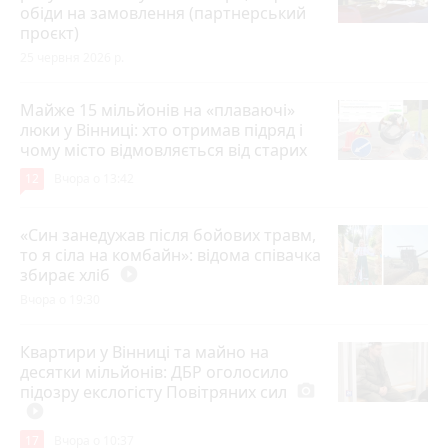
обіди на замовлення (партнерський
проєкт)
25 червня 2026 р.
Майже 15 мільйонів на «плаваючі»
люки у Вінниці: хто отримав підряд і
чому місто відмовляється від старих
12
Вчора о 13:42
«Син занедужав після бойових травм,
то я сіла на комбайн»: відома співачка
збирає хліб
play_circle_filled
Вчора о 19:30
Квартири у Вінниці та майно на
десятки мільйонів: ДБР оголосило
підозру екслогісту Повітряних сил
photo_camera
play_circle_filled
17
Вчора о 10:37