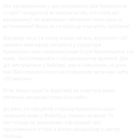
Яке продовження у цієї неприємної для Крижополя
історії? Чи вдалося встановити тих, хто скоїв акт
вандалізму? Чи відновили таблички і повторно їх
встановили? Якщо ні, то коли це планують зробити?
Відповіді на ці та низку інших питань журналіст «20
хвилин» мав намір з’ясувати у секретаря
Крижопільської селищної ради Ігоря Василишина. На
жаль, поспілкуватися з посадовцем не вдалося. Два
дні листувалися у Вайбері, але ні письмово, ні усно
пан Василишин нічого не повідомив читачам сайту
«20 хвилин».
Втім, якщо надасть відповіді на озвучені вище
питання, ми розмістимо її на сайті.
До речі, на офіційній сторінці Крижопільської
селищної ради у Фейсбуці станом на вечір 19
листопада не знаходимо інформації про
продовження історії з актом вандалізму у центрі
селища.