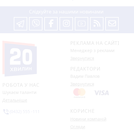
Слідкуйте за нашими новинами
РЕКЛАМА НА САЙТІ
Менеджер з реклами
Звернутися
РЕДАКТОРИ
Вадим Павлов
Звернутися
РОБОТА У НАС
Шукаєм таланти
Детальніше
КОРИСНЕ
phone_in_talk
(0432) 555 -111
Новини компаній
Огляди