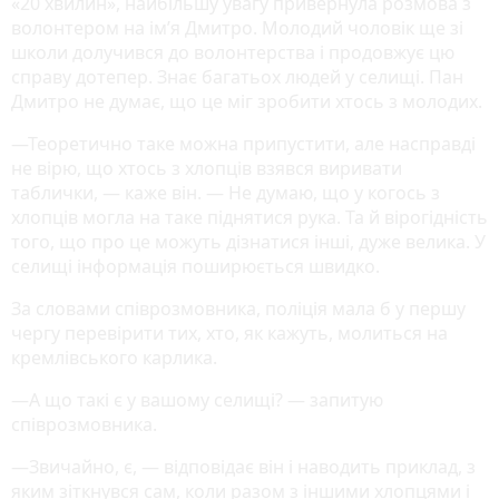
«20 хвилин», найбільшу увагу привернула розмова з
волонтером на ім’я Дмитро. Молодий чоловік ще зі
школи долучився до волонтерства і продовжує цю
справу дотепер. Знає багатьох людей у селищі. Пан
Дмитро не думає, що це міг зробити хтось з молодих.
—Теоретично таке можна припустити, але насправді
не вірю, що хтось з хлопців взявся виривати
таблички, — каже він. — Не думаю, що у когось з
хлопців могла на таке піднятися рука. Та й вірогідність
того, що про це можуть дізнатися інші, дуже велика. У
селищі інформація поширюється швидко.
За словами співрозмовника, поліція мала б у першу
чергу перевірити тих, хто, як кажуть, молиться на
кремлівського карлика.
—А що такі є у вашому селищі? — запитую
співрозмовника.
—Звичайно, є, — відповідає він і наводить приклад, з
яким зіткнувся сам, коли разом з іншими хлопцями і