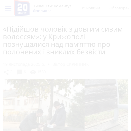
Пишеш ти! Коментує
Всі новини
Обговорен
Вінниця
«Підійшов чоловік з довгим сивим
волоссям»: у Крижополі
познущалися над пам’яттю про
полонених і зниклих безвісти
19 листопада 2025 р.
Віктор СКРИПНИК
chat_bubble
share
visibility
2
6
1530