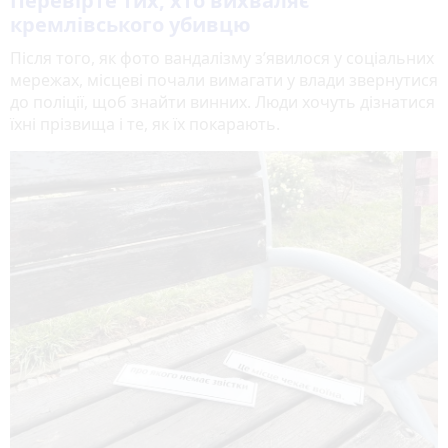
Перевірте тих, хто вихваляє
кремлівського убивцю
Після того, як фото вандалізму з’явилося у соціальних
мережах, місцеві почали вимагати у влади звернутися
до поліції, щоб знайти винних. Люди хочуть дізнатися
їхні прізвища і те, як їх покарають.