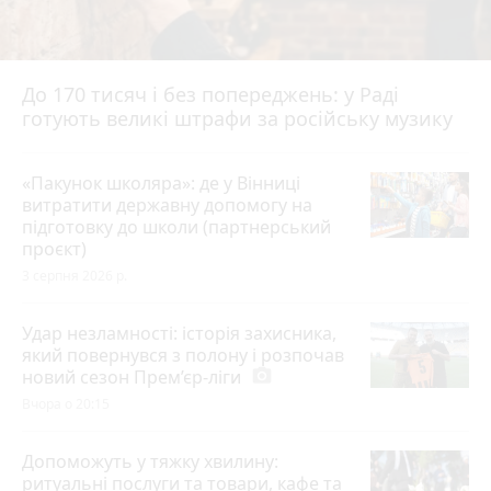
До 170 тисяч і без попереджень: у Раді
готують великі штрафи за російську музику
«Пакунок школяра»: де у Вінниці
витратити державну допомогу на
підготовку до школи (партнерський
проєкт)
3 серпня 2026 р.
Удар незламності: історія захисника,
який повернувся з полону і розпочав
новий сезон Прем’єр-ліги
photo_camera
Вчора о 20:15
Допоможуть у тяжку хвилину:
ритуальні послуги та товари, кафе та