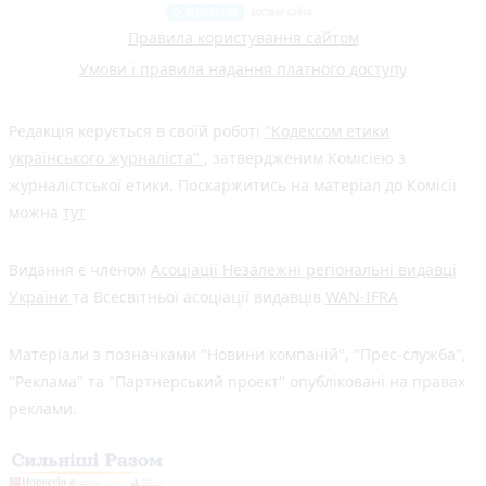
Правила користування сайтом
Умови і правила надання платного доступу
Редакція керується в своїй роботі
"Кодексом етики
українського журналіста"
, затвердженим Комісією з
журналістської етики. Поскаржитись на матеріал до Комісії
можна
тут
Видання є членом
Асоціації Незалежні регіональні видавці
України
та Всесвітньої асоціації видавців
WAN-IFRA
Матеріали з позначками "Новини компаній", "Прес-служба",
"Реклама" та "Партнерський проєкт" опубліковані на правах
реклами.