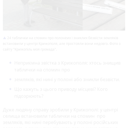
24 таблички на спомин про полонеих і зниклих безвісти земляків
встановили у центрі Крижополя, але простояли вони недовго. Фото з
сайту "Крижопіль моя громада".
Неприємна звістка з Крижополя: хтось знищив
таблички на спомин про
земляків, які нині у полоні або зникли безвісти.
Що кажуть з цього приводу місцеві? Кого
підозрюють?
Дуже людяну справу зробили у Крижополі: у центрі
селища встановили таблички на спомин про
земляків, які нині перебувають у полоні російських