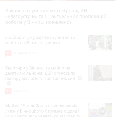
Вакансії в супермаркеті «Грош», АН
4 серпня 2026 р.
«Благоустрій» та 51 актуальних пропозицій
роботи у Вінниці (оновлено)
Знайшов чужу картку і купив квіти
майже на 20 тисяч гривень
19
4 серпня 2026 р.
Квартири у Вінниці та майно на
десятки мільйонів: ДБР оголосило
підозру екслогісту Повітряних сил
photo_camera
play_circle_filled
17
Вчора о 10:37
Майже 15 мільйонів на «плаваючі»
люки у Вінниці: хто отримав підряд і
чому місто відмовляється від старих