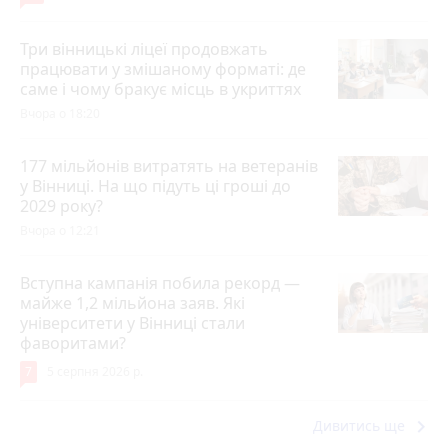
Три вінницькі ліцеї продовжать
працювати у змішаному форматі: де
саме і чому бракує місць в укриттях
Вчора о 18:20
177 мільйонів витратять на ветеранів
у Вінниці. На що підуть ці гроші до
2029 року?
Вчора о 12:21
Вступна кампанія побила рекорд —
майже 1,2 мільйона заяв. Які
університети у Вінниці стали
фаворитами?
7
5 серпня 2026 р.
keyboard_arrow_right
Дивитись ще