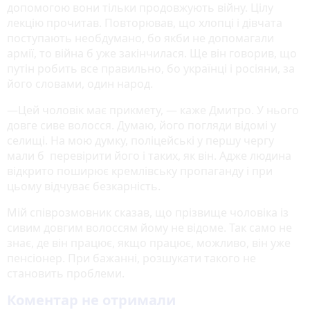
допомогою вони тільки продовжують війну. Цілу
лекцію прочитав. Повторював, що хлопці і дівчата
поступають необдумано, бо якби не допомагали
армії, то війна б уже закінчилася. Ще він говорив, що
путін робить все правильно, бо українці і росіяни, за
його словами, один народ.
—Цей чоловік має прикмету, — каже Дмитро. У нього
довге сиве волосся. Думаю, його погляди відомі у
селищі. На мою думку, поліцейські у першу чергу
мали б перевірити його і таких, як він. Адже людина
відкрито поширює кремлівську пропаганду і при
цьому відчуває безкарність.
Мій співрозмовник сказав, що прізвище чоловіка із
сивим довгим волоссям йому не відоме. Так само не
знає, де він працює, якщо працює, можливо, він уже
пенсіонер. При бажанні, розшукати такого не
становить проблеми.
Коментар не отримали