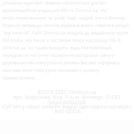
розміром аудиторії. Новини створюються для Вас
мультимедійною редакцією RIA та 20minut.ua. Ми
висвітлюємо важливі та цікаві події, людей, життя Вінниці.
Редакція запрошує читачів додавати власні новини в розділ
"Від читачів". Сайт 20minut.ua входить до видавничої групи
RIA Media, яка також є частиною Медіа корпорації RIA ©
20minut.ua. Усі права захищені. Будь-яка публiкацiя,
передрук чи наступне поширення матеріалів сайту у
друкованих або електронних засобах масової інформації
можлива винятково у разі письмового дозволу
правовласника.
©2017-2025 20minut.ua
вул. Ширшова, буд. 3-а, м. Вінниця, 21032
[email protected]
Cуб'єкт у сфері онлайн-медіа; ідентифікатор медіа
- R40-02726.