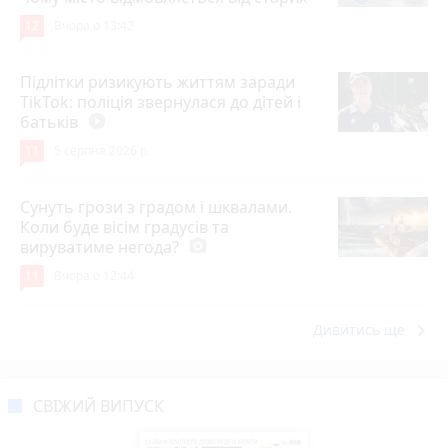
12
Вчора о 13:42
Підлітки ризикують життям заради
TikTok: поліція звернулася до дітей і
батьків
play_circle_filled
11
5 серпня 2026 р.
Сунуть грози з градом і шквалами.
Коли буде вісім градусів та
вируватиме негода?
photo_camera
11
Вчора о 12:44
keyboard_arrow_right
Дивитись ще
СВІЖИЙ ВИПУСК