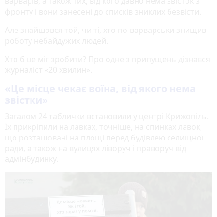
варварів, а також тих, від кого давно нема звісток з
фронту і вони занесені до списків зниклих безвісти.
Але знайшовся той, чи ті, хто по-варварськи знищив
роботу небайдужих людей.
Хто б це міг зробити? Про одне з припущень дізнався
журналіст «20 хвилин».
«Це місце чекає воїна, від якого нема
звістки»
Загалом 24 таблички встановили у центрі Крижопіль.
Їх прикріпили на лавках, точніше, на спинках лавок,
що розташовані на площі перед будівлею селищної
ради, а також на вулицях ліворуч і праворуч від
адмінбудинку.