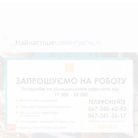
коментують
Найчастіше
241