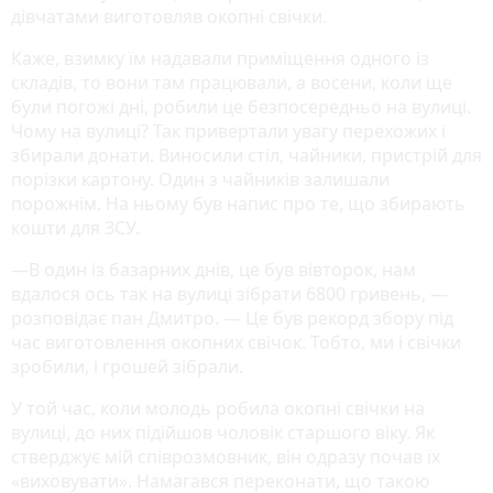
дівчатами виготовляв окопні свічки.
Каже, взимку їм надавали приміщення одного із
складів, то вони там працювали, а восени, коли ще
були погожі дні, робили це безпосередньо на вулиці.
Чому на вулиці? Так привертали увагу перехожих і
збирали донати. Виносили стіл, чайники, пристрій для
порізки картону. Один з чайників залишали
порожнім. На ньому був напис про те, що збирають
кошти для ЗСУ.
—В один із базарних днів, це був вівторок, нам
вдалося ось так на вулиці зібрати 6800 гривень, —
розповідає пан Дмитро. — Це був рекорд збору під
час виготовлення окопних свічок. Тобто, ми і свічки
зробили, і грошей зібрали.
У той час, коли молодь робила окопні свічки на
вулиці, до них підійшов чоловік старшого віку. Як
стверджує мій співрозмовник, він одразу почав їх
«виховувати». Намагався переконати, що такою