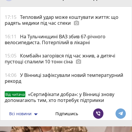
17:15
Тепловий удар може коштувати життя: що
радять медики під час спеки
photo_camera
16:11
На Тульчинщині ВАЗ збив 67-річного
велосипедиста. Потерпілий в лікарні
15:05
Комбайн загорівся під час жнив, а дитячі
пустощі спалили 10 тонн сіна
photo_camera
14:06
У Вінниці зафіксували новий температурний
рекорд
«Сертифікати добра»: у Вінниці знову
Від читача
допомагають тим, хто потребує підтримки
Всі новини
Підпишись