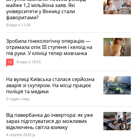
майже 1,2 мільйона заяв. Які
університети у Вінниці стали
фаворитами?
Вчора о 17:36
Зробила гінекологічну операцію —
отримала опік ІІІ ступеня і келоїд на
пів руки. У клініці тепер мовчанка
10
Вчора о 18:55
На вулиці Київська сталася серйозна
аварія зі скутером. На місці працює
поліція та медики
5 годин тому
Від павербанка до інвертора: як уже
зараз підготуватися до можливих
відключень світла взимку
4 серпня 2026 р.