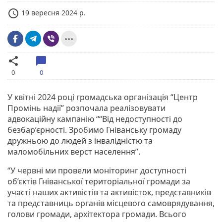
access_time
19 вересня 2024 р.
more_horiz
share
chat_bubble
0
0
У квітні 2024 році громадська організація “Центр
Промінь надії” розпочала реалізовувати
адвокаційну кампанію ““Від недоступності до
безбар’єрності. Зробимо Гніванську громаду
дружньою до людей з інвалідністю та
маломобільних верст населення”.
“У червні ми провели моніторинг доступності
об’єктів Гніванської територіальної громади за
участі наших активістів та активісток, представників
та представниць органів місцевого самоврядування,
голови громади, архітектора громади. Всього