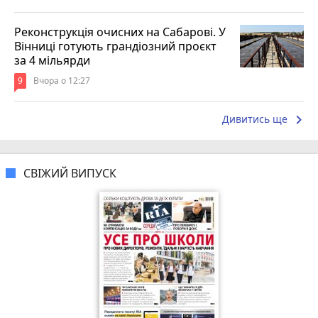
Реконструкція очисних на Сабарові. У
Вінниці готують грандіозний проєкт
за 4 мільярди
9
Вчора о 12:27
keyboard_arrow_right
Дивитись ще
СВІЖИЙ ВИПУСК