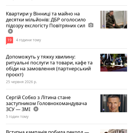
Квартири у Вінниці та майно на
десятки мільйонів: ДБР оголосило
підозру екслогісту Повітряних сил
photo_camera
play_circle_filled
19
4 години тому
Допоможуть у тяжку хвилину:
ритуальні послуги та товари, кафе та
обіди на замовлення (партнерський
проєкт)
25 червня 2026 р.
Сергій Собко з Літина стане
заступником Головнокомандувача
ЗСУ — ЗМІ
play_circle_filled
5 годин тому
Вступна кампанія побила рекорд —