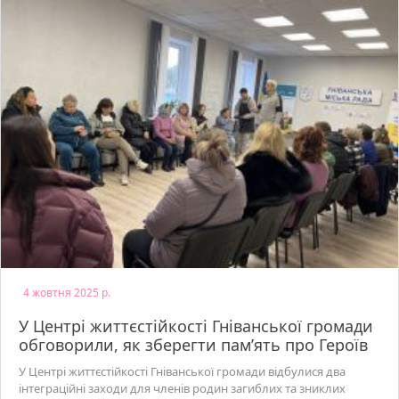
4 жовтня 2025 р.
У Центрі життєстійкості Гніванської громади
обговорили, як зберегти пам’ять про Героїв
У Центрі життєстійкості Гніванської громади відбулися два
інтеграційні заходи для членів родин загиблих та зниклих