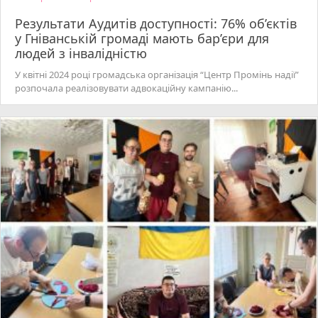
Результати Аудитів доступності: 76% об’єктів
у Гніванській громаді мають бар’єри для
людей з інвалідністю
У квітні 2024 році громадська організація “Центр Промінь надії”
розпочала реалізовувати адвокаційну кампанію...