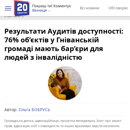
Пишеш ти! Коментує
Всі новини
Обговорен
Вінниця
Інші блоги
Результати Аудитів доступності:
76% об’єктів у Гніванській
громаді мають бар’єри для
людей з інвалідністю
Автор:
Ольга БОБРУСЬ
Громадська діячка, адвокаційниця, проєктна менеджерка. Блог про захист
прав, адвокацію осіб з інвалідністю та інших вразливих верств населення.