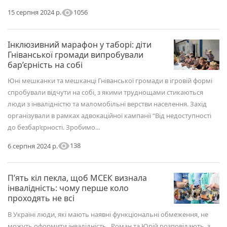
visibility
1056
15 серпня 2024 р.
Інклюзивний марафон у таборі: діти
Гніванської громади випробували
бар’єрність на собі
Юні мешканки та мешканці Гніванської громади в ігровій формі
спробували відчути на собі, з якими труднощами стикаються
люди з інвалідністю та маломобільні верстви населення. Захід
організували в рамках адвокаційної кампанії “Від недоступності
до безбар’єрності. Зробимо...
visibility
138
6 серпня 2024 р.
П’ять кіл пекла, щоб МСЕК визнала
інвалідність: чому перше коло
проходять не всі
В Україні люди, які мають наявні функціональні обмеження, не
можуть оформити інвалідність. Роман та Юрій розповідають, з