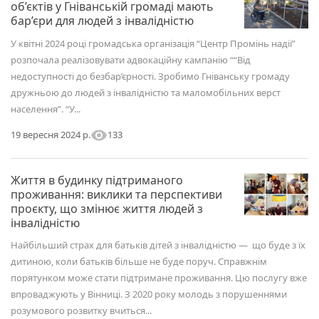
об’єктів у Гніванській громаді мають
бар’єри для людей з інвалідністю
У квітні 2024 році громадська організація “Центр Промінь надії”
розпочала реалізовувати адвокаційну кампанію ““Від
недоступності до безбар’єрності. Зробимо Гніванську громаду
дружньою до людей з інвалідністю та маломобільних верст
населення”. “У...
visibility
133
19 вересня 2024 р.
Життя в будинку підтриманого
проживання: виклики та перспективи
проєкту, що змінює життя людей з
інвалідністю
Найбільший страх для батьків дітей з інвалідністю — що буде з їх
дитиною, коли батьків більше не буде поруч. Справжнім
порятунком може стати підтримане проживання. Цю послугу вже
впроваджують у Вінниці. З 2020 року молодь з порушеннями
розумового розвитку вчиться...