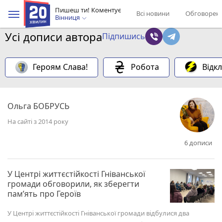
Пишеш ти! Коментує
Всі новини
Обговорен
Вінниця
Усі дописи автора
Підпишись
Героям Слава!
Робота
Відк
Ольга БОБРУСЬ
На сайті з 2014 року
6 дописи
У Центрі життєстійкості Гніванської
громади обговорили, як зберегти
пам’ять про Героїв
У Центрі життєстійкості Гніванської громади відбулися два