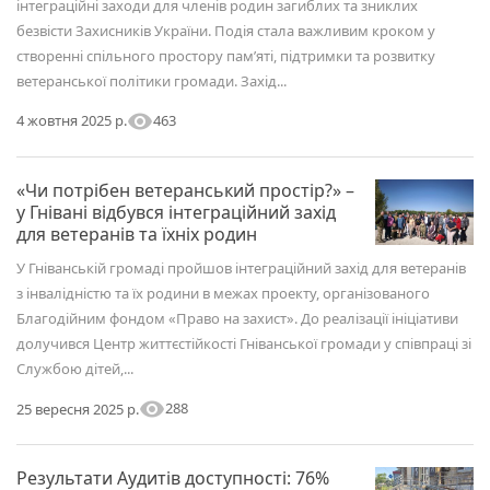
інтеграційні заходи для членів родин загиблих та зниклих
безвісти Захисників України. Подія стала важливим кроком у
створенні спільного простору пам’яті, підтримки та розвитку
ветеранської політики громади. Захід...
visibility
463
4 жовтня 2025 р.
«Чи потрібен ветеранський простір?» –
у Гнівані відбувся інтеграційний захід
для ветеранів та їхніх родин
У Гніванській громаді пройшов інтеграційний захід для ветеранів
з інвалідністю та їх родини в межах проекту, організованого
Благодійним фондом «Право на захист». До реалізації ініціативи
долучився Центр життєстійкості Гніванської громади у співпраці зі
Службою дітей,...
visibility
288
25 вересня 2025 р.
Результати Аудитів доступності: 76%