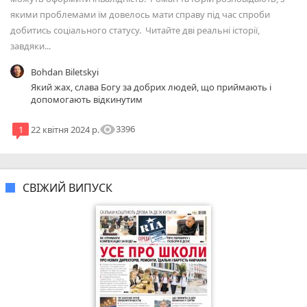
якими проблемами їм довелось мати справу під час спроби
добитись соціального статусу. Читайте дві реальні історії,
завдяки...
Bohdan Biletskyi
Який жах, слава Богу за добрих людей, що приймають і
допомогають відкинутим
visibility
3396
1
22 квітня 2024 р.
СВІЖИЙ ВИПУСК