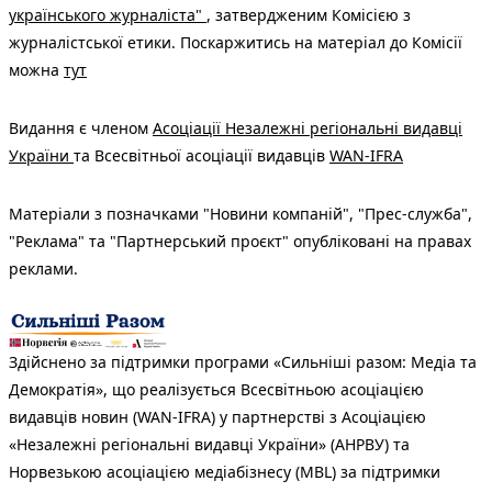
українського журналіста"
, затвердженим Комісією з
журналістської етики. Поскаржитись на матеріал до Комісії
можна
тут
Видання є членом
Асоціації Незалежні регіональні видавці
України
та Всесвітньої асоціації видавців
WAN-IFRA
Матеріали з позначками "Новини компаній", "Прес-служба",
"Реклама" та "Партнерський проєкт" опубліковані на правах
реклами.
Здійснено за підтримки програми «Сильніші разом: Медіа та
Демократія», що реалізується Всесвітньою асоціацією
видавців новин (WAN-IFRA) у партнерстві з Асоціацією
«Незалежні регіональні видавці України» (АНРВУ) та
Норвезькою асоціацією медіабізнесу (MBL) за підтримки