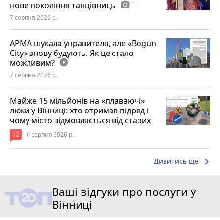
нове покоління танцівниць
photo_camera
7 серпня 2026 р.
АРМА шукала управителя, але «Bogun
City» знову будують. Як це стало
можливим?
play_circle_filled
7 серпня 2026 р.
Майже 15 мільйонів на «плаваючі»
люки у Вінниці: хто отримав підряд і
чому місто відмовляється від старих
12
6 серпня 2026 р.
keyboard_arrow_right
Дивитись ще
Ваші відгуки про послуги у
Вінниці