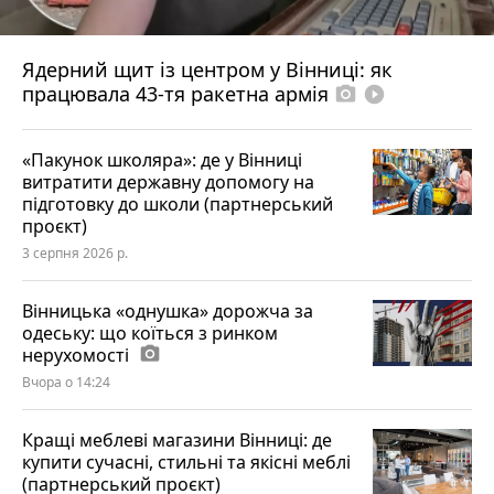
Ядерний щит із центром у Вінниці: як
працювала 43-тя ракетна армія
photo_camera
play_circle_filled
«Пакунок школяра»: де у Вінниці
витратити державну допомогу на
підготовку до школи (партнерський
проєкт)
3 серпня 2026 р.
Вінницька «однушка» дорожча за
одеську: що коїться з ринком
нерухомості
photo_camera
Вчора о 14:24
Кращі меблеві магазини Вінниці: де
купити сучасні, стильні та якісні меблі
(партнерський проєкт)