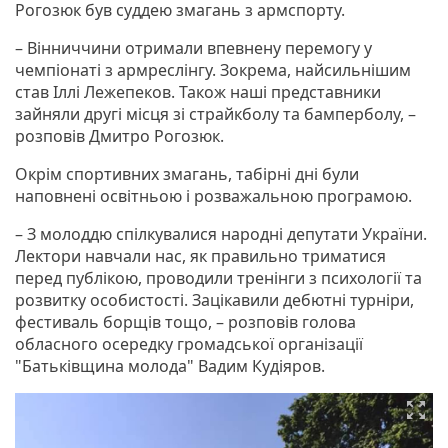
Рогозюк був суддею змагань з армспорту.
– Вінниччини отримали впевнену перемогу у
чемпіонаті з армреслінгу. Зокрема, найсильнішим
став Іллі Лежепеков. Також наші представники
зайняли другі місця зі страйкболу та бамперболу, –
розповів Дмитро Рогозюк.
Окрім спортивних змагань, табірні дні були
наповнені освітньою і розважальною програмою.
– З молоддю спілкувалися народні депутати України.
Лектори навчали нас, як правильно триматися
перед публікою, проводили тренінги з психології та
розвитку особистості. Зацікавили дебютні турніри,
фестиваль борщів тощо, – розповів голова
обласного осередку громадської організації
"Батьківщина молода" Вадим Кудіяров.
