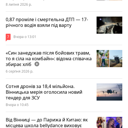
8 липня 2026 р.
0,87 проміле і смертельна ДТП — 17-
річного водія взяли під варту
7
Вчора о 13:01
«Син занедужав після бойових травм,
то я сіла на комбайн»: відома співачка
збирає хліб
play_circle_filled
6 серпня 2026 р.
Сотня дронів за 18,4 мільйона.
Вінницька мерія оголосила новий
тендер для ЗСУ
Вчора о 10:45
Від Вінниці — до Парижа й Китаю: як
місцева школа bellydance виховує