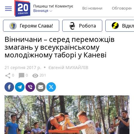
Пишеш ти! Коментує
Всі новини
Обговорен
Вінниця
Героям Слава!
Робота
Відк
Вінничани – серед переможців
змагань у всеукраїнському
молодіжному таборі у Каневі
21 серпня 2017 р.
Євгеній МИХАЙЛІВ
chat_bubble
share
visibility
0
0
201