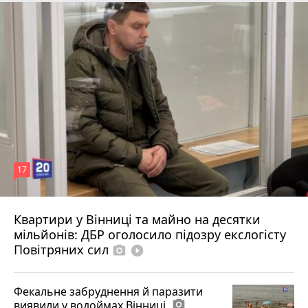
17
Квартири у Вінниці та майно на десятки
6 серпня 2026 р.
мільйонів: ДБР оголосило підозру екслогісту
Повітряних сил
photo_camera
play_circle_filled
Фекальне забруднення й паразити
виявили у водоймах Вінниці
photo_camera