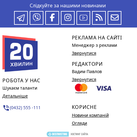
Слідкуйте за нашими новинами
РЕКЛАМА НА САЙТІ
Менеджер з реклами
Звернутися
РЕДАКТОРИ
Вадим Павлов
Звернутися
РОБОТА У НАС
Шукаєм таланти
Детальніше
КОРИСНЕ
phone_in_talk
(0432) 555 -111
Новини компаній
Огляди