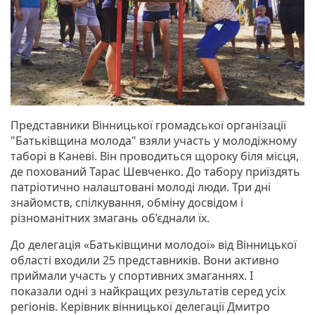
Представники Вінницької громадської організації
"Батьківщина молода" взяли участь у молодіжному
таборі в Каневі. Він проводиться щороку біля місця,
де похований Тарас Шевченко. До табору приїздять
патріотично налаштовані молоді люди. Три дні
знайомств, спілкування, обміну досвідом і
різноманітних змагань об’єднали їх.
До делегація «Батьківщини молодої» від Вінницької
області входили 25 представників. Вони активно
приймали участь у спортивних змаганнях. І
показали одні з найкращих результатів серед усіх
регіонів. Керівник вінницької делегації Дмитро