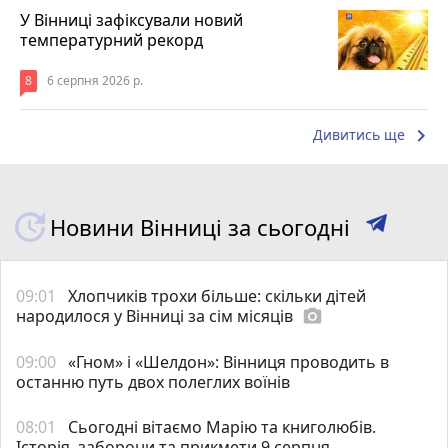
У Вінниці зафіксували новий
температурний рекорд
8
6 серпня 2026 р.
keyboard_arrow_right
Дивитись ще
Новини Вінниці за сьогодні
09:01
Хлопчиків трохи більше: скільки дітей
народилося у Вінниці за сім місяців
photo_camera
09:00
«Гном» і «Шелдон»: Вінниця проводить в
останню путь двох полеглих воїнів
08:01
Сьогодні вітаємо Марію та книголюбів.
Історія, заборони та прикмети 9 серпня