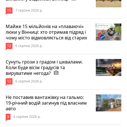
15
7 серпня 2026 р.
Майже 15 мільйонів на «плаваючі»
люки у Вінниці: хто отримав підряд і
чому місто відмовляється від старих
12
6 серпня 2026 р.
Сунуть грози з градом і шквалами.
Коли буде вісім градусів та
вируватиме негода?
photo_camera
12
6 серпня 2026 р.
Не поставив вантажівку на гальмо:
19-річний водій загинув під власним
авто
9
6 серпня 2026 р.