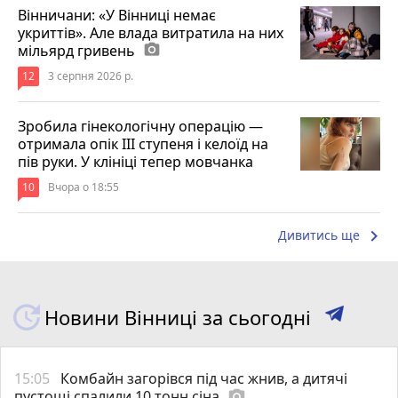
Вінничани: «У Вінниці немає
укриттів». Але влада витратила на них
мільярд гривень
photo_camera
12
3 серпня 2026 р.
Зробила гінекологічну операцію —
отримала опік ІІІ ступеня і келоїд на
пів руки. У клініці тепер мовчанка
10
Вчора о 18:55
keyboard_arrow_right
Дивитись ще
Новини Вінниці за сьогодні
15:05
Комбайн загорівся під час жнив, а дитячі
пустощі спалили 10 тонн сіна
photo_camera