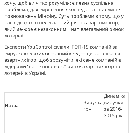
хочу, щоб ви чітко розуміли: є певна суспільна
проблема, для вирішення якої недостатньо лише
повноважень Мінфіну. Суть проблеми в тому, що у
нас є де-факто нелегальний ринок азартних ігор,
який де-юре є незаконним, і напівлегальний ринок
лотерей”.
Експерти YouControl склали ТОП-15 компаній за
виручкою, у яких основний квед ― це організація
азартних ігор, щоб зрозуміти, які саме компаній є
лідерами “напівтіньового” ринку азартних ігор та
лотерей в Україні.
Динаміка
Виручка,
виручки
Назва
грн
за 2016-
2015 рік