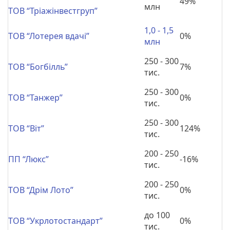
49%
млн
ТОВ “Тріажінвестгруп”
1,0
- 1,5
ТОВ “Лотерея вдачі”
0%
млн
250 - 300
ТОВ “Богбілль”
7%
тис.
250 - 300
ТОВ “Танжер”
0%
тис.
250 - 300
ТОВ “Віт”
124%
тис.
200 - 250
ПП “Люкс”
-16%
тис.
200 - 250
ТОВ “Дрім Лото”
0%
тис.
до 100
ТОВ “Укрлотостандарт”
0%
тис.