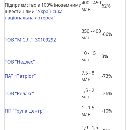
400 - 450
Підприємство з 100% іноземними
62%
млн
інвестиціями
"Українська
національна лотерея"
350 - 400
-66%
млн
ТОВ "М.С.Л." 30109292
10 - 15
3%
млн
ТОВ “Недлес”
7,5 - 8
ПАТ “Патріот”
-73%
млн
1,5 - 2
ТОВ “Релакс”
-26%
млн
1 - 1,5
ПП “Група Центр”
-10%
млн
1,0 - 1,5