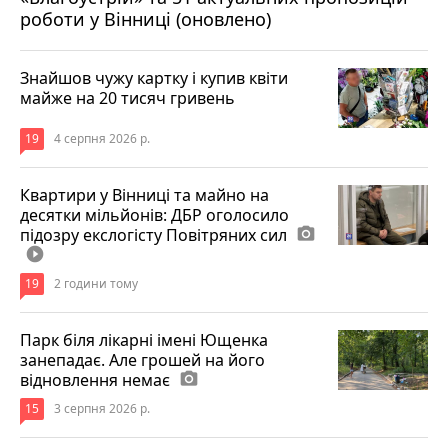
роботи у Вінниці (оновлено)
Знайшов чужу картку і купив квіти
майже на 20 тисяч гривень
19
4 серпня 2026 р.
Квартири у Вінниці та майно на
десятки мільйонів: ДБР оголосило
підозру екслогісту Повітряних сил
photo_camera
play_circle_filled
19
2 години тому
Парк біля лікарні імені Ющенка
занепадає. Але грошей на його
відновлення немає
photo_camera
15
3 серпня 2026 р.