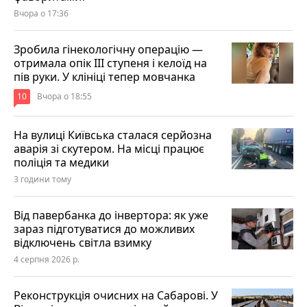
Вчора о 17:36
Зробила гінекологічну операцію —
отримала опік ІІІ ступеня і келоїд на
пів руки. У клініці тепер мовчанка
10
Вчора о 18:55
На вулиці Київська сталася серйозна
аварія зі скутером. На місці працює
поліція та медики
3 години тому
Від павербанка до інвертора: як уже
зараз підготуватися до можливих
відключень світла взимку
4 серпня 2026 р.
Реконструкція очисних на Сабарові. У