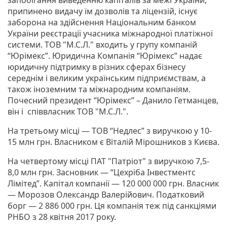
припинено видачу їм дозволів та ліцензій, існує
заборона на здійснення Національним банком
України реєстрації учасника міжнародної платіжної
системи. ТОВ "М.С.Л." входить у групу компаній
“Юрімекс”. Юридична Компанія “Юрімекс” надає
юридичну підтримку в різних сферах бізнесу
середнім і великим українським підприємствам, а
також іноземним та міжнародним компаніям.
Почесний президент “Юрімекс” – Данило Гетманцев,
він і співвласник ТОВ "М.С.Л.".
На третьому місці ― ТОВ “Недлес” з виручкою у 10-
15 млн грн. Власником є Віталій Мірошников з Києва.
На четвертому місці ПАТ "Патріот" з виручкою 7,5-
8,0 млн грн. Засновник ― “Цехріба Інвестментс
Лімітед”. Капітал компанії ― 120 000 000 грн. Власник
― Морозов Олександр Валерійович. Податковий
борг ― 2 886 000 грн. Ця компанія теж під санкціями
РНБО з 28 квітня 2017 року.