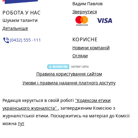
Вадим Павлов
Звернутися
РОБОТА У НАС
Шукаєм таланти
Детальніше
КОРИСНЕ
phone_in_talk
(0432) 555 -111
Новини компаній
Огляди
Правила користування сайтом
Умови і правила надання платного доступу
Редакція керується в своїй роботі
"Кодексом етики
українського журналіста"
, затвердженим Комісією з
журналістської етики. Поскаржитись на матеріал до Комісії
можна
тут