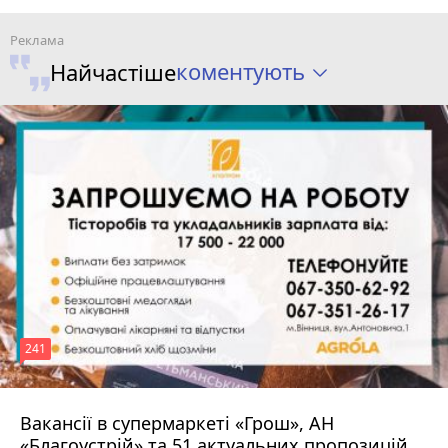
коментують
Найчастіше
241
Вакансії в супермаркеті «Грош», АН
4 серпня 2026 р.
«Благоустрій» та 51 актуальних пропозицій