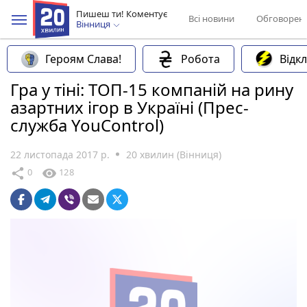
Пишеш ти! Коментує
Всі новини
Обговорен
Вінниця
Героям Слава!
Робота
Відк
Гра у тіні: ТОП-15 компаній на рину
азартних ігор в Україні (Прес-
служба YouControl)
22 листопада 2017 р.
20 хвилин (Вінниця)
share
visibility
0
128