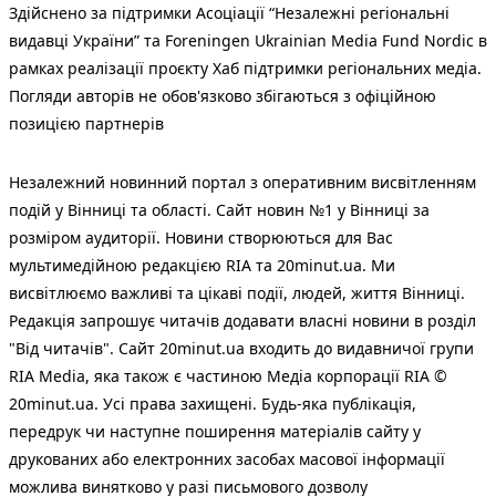
Здійснено за підтримки Асоціації “Незалежні регіональні
видавці України” та Foreningen Ukrainian Media Fund Nordic в
рамках реалізації проєкту Хаб підтримки регіональних медіа.
Погляди авторів не обов'язково збігаються з офіційною
позицією партнерів
Незалежний новинний портал з оперативним висвітленням
подій у Вінниці та області. Сайт новин №1 у Вінниці за
розміром аудиторії. Новини створюються для Вас
мультимедійною редакцією RIA та 20minut.ua. Ми
висвітлюємо важливі та цікаві події, людей, життя Вінниці.
Редакція запрошує читачів додавати власні новини в розділ
"Від читачів". Сайт 20minut.ua входить до видавничої групи
RIA Media, яка також є частиною Медіа корпорації RIA ©
20minut.ua. Усі права захищені. Будь-яка публiкацiя,
передрук чи наступне поширення матеріалів сайту у
друкованих або електронних засобах масової інформації
можлива винятково у разі письмового дозволу