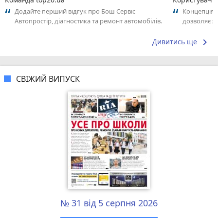
Додайте перший відгук про Бош Сервіс
Концепція,
Автопростір, діагностика та ремонт автомобілів.
дозволяє з
Поділіться своїм досвідом – що Вам...
впливаючи н
keyboard_arrow_right
Дивитись ще
СВІЖИЙ ВИПУСК
№ 31 від 5 серпня 2026