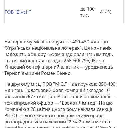
до 100
ТОВ “Вінсіт”
414%
тис.
На першому місці з виручкою 400-450 млн грн
“Українська національна лотерея". Ця компанія
належить офшору “Ефаміандо Холдінгз Лімітед”,
статутний капітал складає 268 666 796,08 грн.
Кінцевий бенефіціарний власник ― уродженець
Тернопільщини Роман Зеньо.
На другому місці ТОВ "М.С.Л." з виручкою 350-400
млн грн. Податковий борг компаній складає 10
мільйонів 677 тис. грн. У засновниках компанії ―
теж кіпрський офшор ― “Еволот Лімітед”. На цю
компанію з 28 квітня цього року наклала санкції
РНБО, згідно яких компанії обмежили право
розпоряджатися належним їй майном з метою
запобігання виведенню капіталів за межі України,