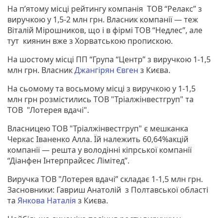
На п’ятому місці рейтингу компанія ТОВ “Релакс” з
виручкою у 1,5-2 млн грн. Власник компанії ― теж
Віталій Мірошников, що і в фірмі ТОВ “Недлес”, але
тут киянин вже з Хорватською пропискою.
На шостому місці ПП “Група “Центр” з виручкою 1-1,5
млн грн. Власник
Джангірян Євген
з Києва.
На сьомому та восьмому місці з виручкою у 1-1,5
млн грн розмістились ТОВ "Тріалжінвестгруп" та
ТОВ "Лотерея вдачі".
Власницею ТОВ "Тріалжінвестгруп" є мешканка
Черкас Іваненко Алла. Їй належить 60,64%акцій
компанії ― решта у володінні кіпрської компанії
“Діанфен Інтерпрайсес Лімітед”.
Виручка ТОВ "Лотерея вдачі” складає 1-1,5 млн грн.
Засновники: Гавриш Анатолій з Полтавської області
та
Янкова Наталія
з Києва.