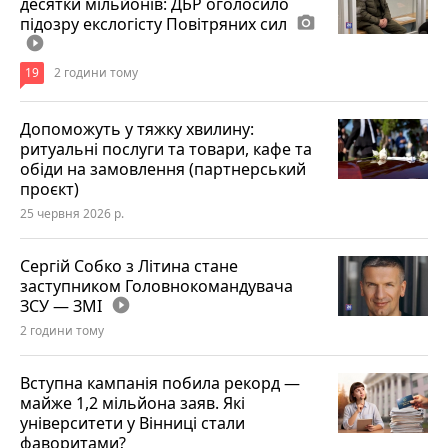
десятки мільйонів: ДБР оголосило
підозру екслогісту Повітряних сил
photo_camera
play_circle_filled
19
2 години тому
Допоможуть у тяжку хвилину:
ритуальні послуги та товари, кафе та
обіди на замовлення (партнерський
проєкт)
25 червня 2026 р.
Сергій Собко з Літина стане
заступником Головнокомандувача
ЗСУ — ЗМІ
play_circle_filled
2 години тому
Вступна кампанія побила рекорд —
майже 1,2 мільйона заяв. Які
університети у Вінниці стали
фаворитами?