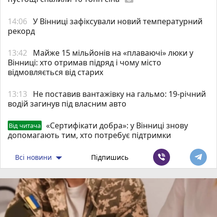
14:06
У Вінниці зафіксували новий температурний
рекорд
13:42
Майже 15 мільйонів на «плаваючі» люки у
Вінниці: хто отримав підряд і чому місто
відмовляється від старих
13:13
Не поставив вантажівку на гальмо: 19-річний
водій загинув під власним авто
«Сертифікати добра»: у Вінниці знову
Від читача
допомагають тим, хто потребує підтримки
Всі новини
Підпишись