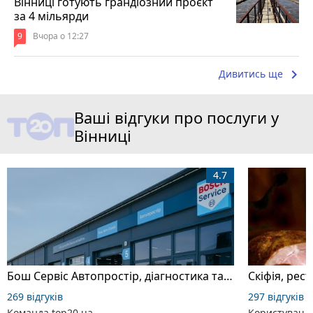
Вінниці готують грандіозний проєкт
за 4 мільярди
9
Вчора о 12:27
keyboard_arrow_right
Дивитись ще
Ваші відгуки про послуги у
Вінниці
4.7
Бош Сервіс Автопростір, діагностика та ремонт автомобілів
Скіфія, рес
269 відгуків
297 відгуків
Команда top20.ua
Користувач 