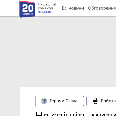
Пишеш ти!
Всі новини
Обговорення
Коментує
Вінниця
Героям Слава!
Робота
Не спішіть мити