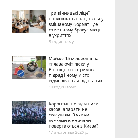
Три вінницькі ліцеї
продовжать працювати у
змішаному форматі: де
саме і чому бракує місць
в укриттях
5 годин тому
Майже 15 мільйонів на
«плаваючі» люки у
Вінниці: хто отримав
підряд і чому місто
відмовляється від старих
10 годин тому
Карантин не відмінили,
касові апарати не
скасували. З якими
думками вінничани
повертаються з Києва?
17 листопада 2020 р.