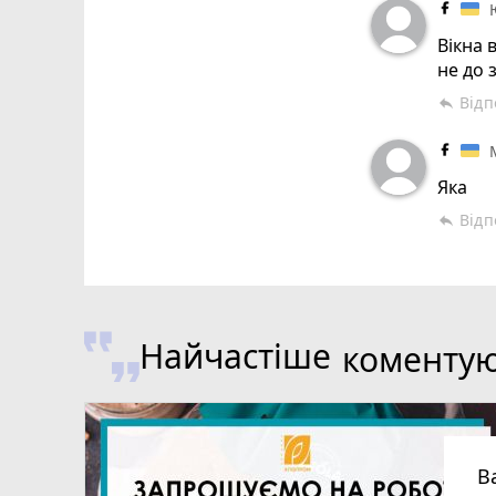
Вікна 
не до 
Відп
reply
Яка
Відп
reply
Найчастіше
коменту
В