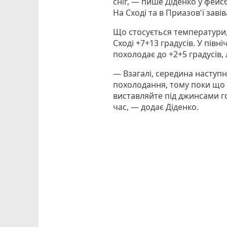
сніг, — пише Діденко у фейс
На Сході та в Приазов'ї зав
Що стосується температури, 
Сході +7+13 градусів. У півн
похолодає до +2+5 градусів, 
— Взагалі, середина наступ
похолодання, тому поки що н
виставляйте під джинсами го
час, — додає Діденко.