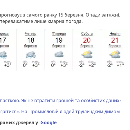
 прогнозує з самого ранку 15 березня. Опади затяжні.
 переважатиме лише хмарна погода.
 пасткою. Як не втратити грошей та особистих даних?
грітися». На Промисловій людей труїли їдким димом
браних джерел у
Google