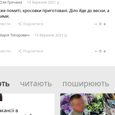
Юля Гречана
15 березня 2021 р.
вже помиті, кросовки приготовані. Діло йде до весни, а
зими.
овісти
Поділитися
0
share
remove
add
Марія Топорович
15 березня 2021 р.
овісти
Поділитися
0
share
remove
add
ють
читають
поширюють
акансії в