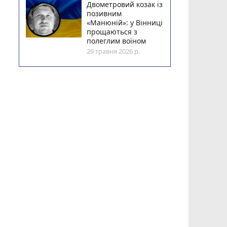
Двометровий козак із
позивним
«Манюній»: у Вінниці
прощаються з
полеглим воїном
29 травня 2026 р.