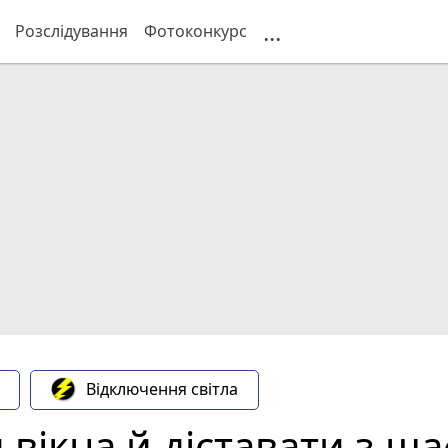
...
Розслідування
Фотоконкурс
Відключення світла
 вікна й діставати з ша