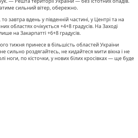
бук. — Решта території України — без істотних опадів.
іватиме сильний вітер, обережно.
то завтра вдень у південній частині, у Центрі та на
ічних областях очікується +4+8 градусів. На Заході
лише на Закарпатті +6+8 градусів.
ного тижня принесе в більшість областей України
е сильно роздягайтесь, не кидайтеся мити вікна і не
лі ноги, по кісточки, у нових білих кросівках — ще буде