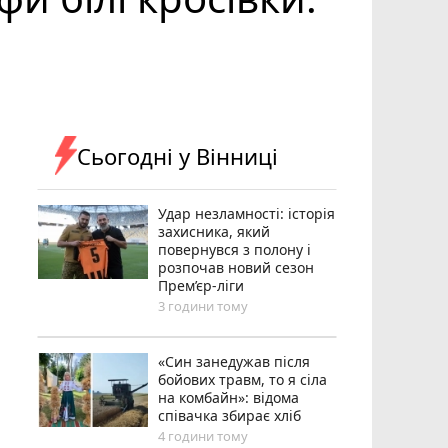
Сьогодні у Вінниці
Удар незламності: історія
захисника, який
повернувся з полону і
розпочав новий сезон
Прем’єр-ліги
3 години тому
«Син занедужав після
бойових травм, то я сіла
на комбайн»: відома
співачка збирає хліб
4 години тому