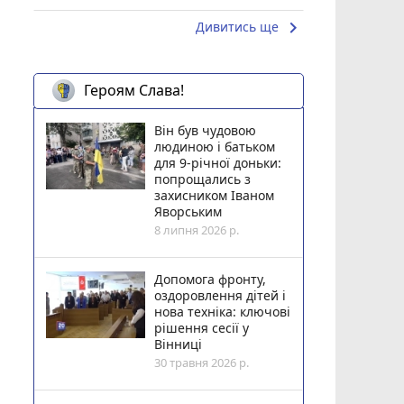
keyboard_arrow_right
Дивитись ще
Героям Слава!
Він був чудовою
людиною і батьком
для 9-річної доньки:
попрощались з
захисником Іваном
Яворським
8 липня 2026 р.
Допомога фронту,
оздоровлення дітей і
нова техніка: ключові
рішення сесії у
Вінниці
30 травня 2026 р.