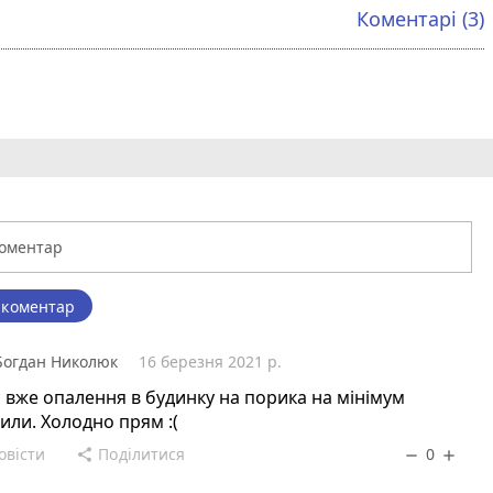
Коментарі (3)
 коментар
Богдан Николюк
16 березня 2021 р.
с вже опалення в будинку на порика на мінімум
или. Холодно прям :(
овісти
Поділитися
0
share
remove
add