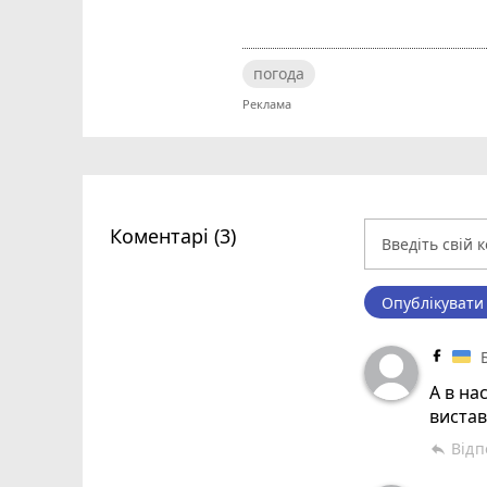
погода
Коментарі (3)
Опублікувати
А в на
вистав
Відп
reply