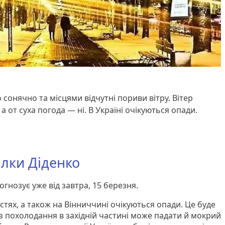
 сонячно та місцями відчутні пориви вітру. Вітер
 от суха погода — ні. В Україні очікуються опади.
алки Діденко
огнозує уже від завтра, 15 березня.
астях, а також на Вінниччині очікуються опади. Це буде
 похолодання в західній частині може падати й мокрий