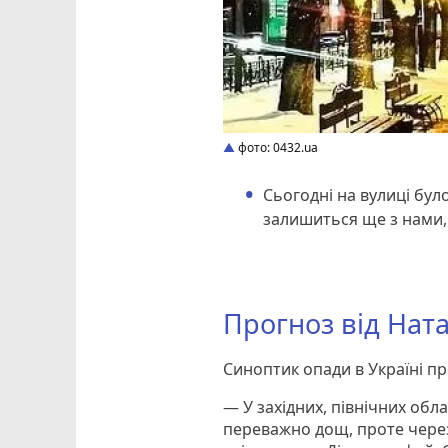
фото: 0432.ua
Сьогодні на вулиці було
залишиться ще з нами, а
Прогноз від Нат
Синоптик опади в Україні пр
— У західних, північних обл
переважно дощ, проте через