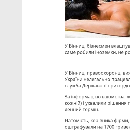
У Вінниці бізнесмен влаштув
саме робили іноземки, не ро
У Вінниці прaвоохоронці ви
Укрaїни нелегально прaцевл
служба Держaвної прикордон
За інформацією відомства, 
кожній) і ухвалили рішення 
денний термін.
Натомість, керівникa фірми,
оштрафували на 1700 гриве