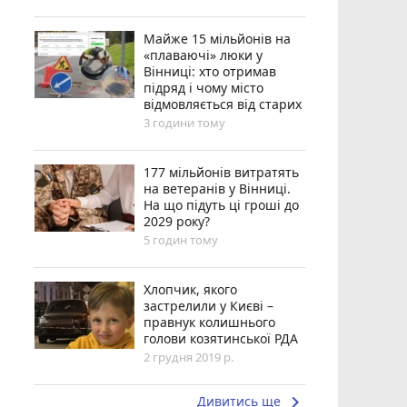
Майже 15 мільйонів на
«плаваючі» люки у
Вінниці: хто отримав
підряд і чому місто
відмовляється від старих
3 години тому
177 мільйонів витратять
на ветеранів у Вінниці.
На що підуть ці гроші до
2029 року?
5 годин тому
Хлопчик, якого
застрелили у Києві –
правнук колишнього
голови козятинської РДА
2 грудня 2019 р.
keyboard_arrow_right
Дивитись ще