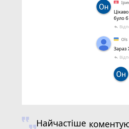
Іри
Цікаво
було б
Відп
reply
Ols
Зараз 
Відп
reply
Найчастіше
коменту