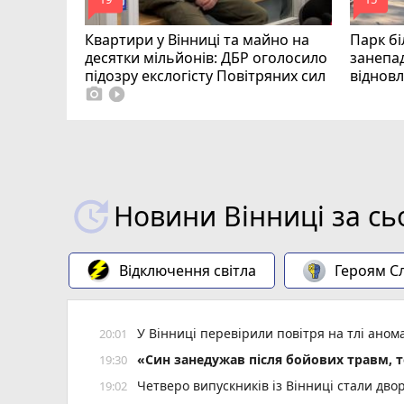
mode_comment
mode_comment
Квартири у Вінниці та майно на
Парк бі
десятки мільйонів: ДБР оголосило
занепад
підозру екслогісту Повітряних сил
віднов
photo_camera
play_circle_filled
Новини Вінниці за сь
Відключення світла
Героям Сл
У Вінниці перевірили повітря на тлі ано
20:01
«Син занедужав після бойових травм, то
19:30
Четверо випускників із Вінниці стали д
19:02