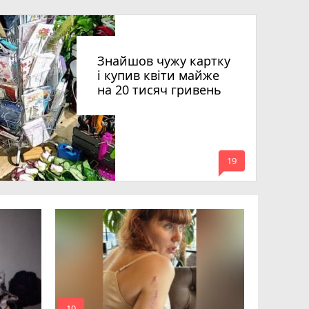
Знайшов чужу картку
і купив квіти майже
на 20 тисяч гривень
mode_comment
19
Квартири
десятки 
підозру е
photo_camera
play_circle_filled
10
19