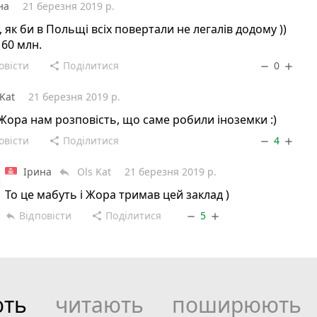
на
21 березня 2019 р.
, як би в Польщі всіх повертали не легалів додому ))
 60 млн.
овісти
Поділитися
0
share
remove
add
 Kat
21 березня 2019 р.
Жора нам розповiсть, що саме робили іноземки :)
овісти
Поділитися
4
share
remove
add
Ірина
Ols Kat
21 березня 2019 р.
reply
То це мабуть і Жора тримав цей заклад )
Відповісти
Поділитися
5
reply
share
remove
add
ють
читають
поширюють