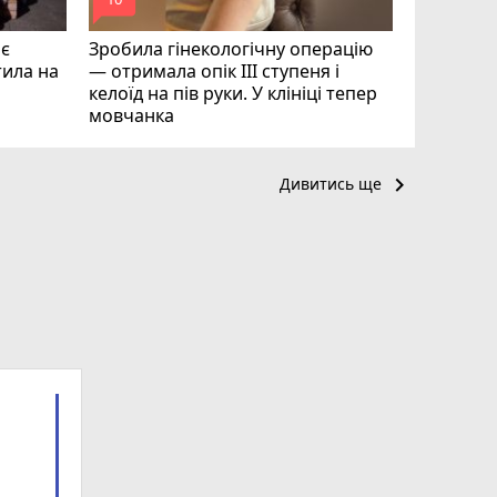
mode_comment
mode_comment
ає
Зробила гінекологічну операцію
тила на
— отримала опік ІІІ ступеня і
келоїд на пів руки. У клініці тепер
мовчанка
keyboard_arrow_right
Дивитись ще