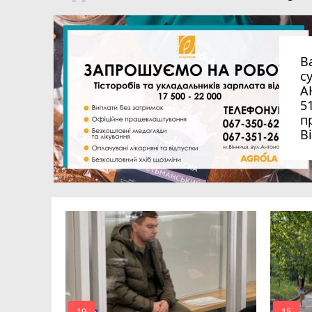
В
с
А
5
п
В
перацію
ня і
іці тепер
19
15