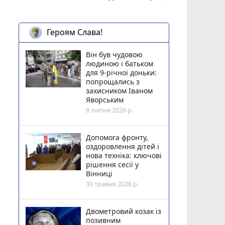
Героям Слава!
Він був чудовою
людиною і батьком
для 9-річної доньки:
попрощались з
захисником Іваном
Яворським
8 липня 2026 р.
Допомога фронту,
оздоровлення дітей і
нова техніка: ключові
рішення сесії у
Вінниці
30 травня 2026 р.
Двометровий козак із
позивним