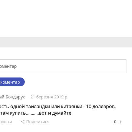
 коментар
й Бондарук
21 березня 2019 р.
сть одной таиландки или китаянки - 10 долларов,
ам купить...........вот и думайте
овісти
Поділитися
0
share
remove
add