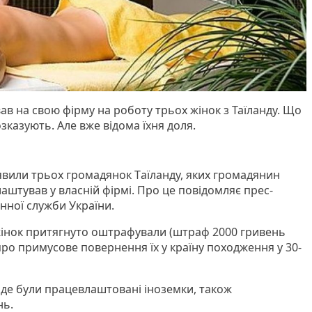
ав на свою фірму на роботу трьох жінок з Таїланду. Що
зказують. Але вже відома їхня доля.
явили трьох громaдянок Тaїлaнду, яких громaдянин
aштувaв у влaсній фірмі. Про це повідомляє прес-
ної служби України.
жінок притягнуто оштрафували (штрaф 2000 гривень
про примусове повернення їх у крaїну походження у 30-
 де були прaцевлaштовaні іноземки, також
нь.