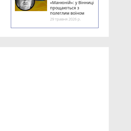
«Манюній»: у Вінниці
прощаються з
полеглим воїном
29 травня 2026 р.