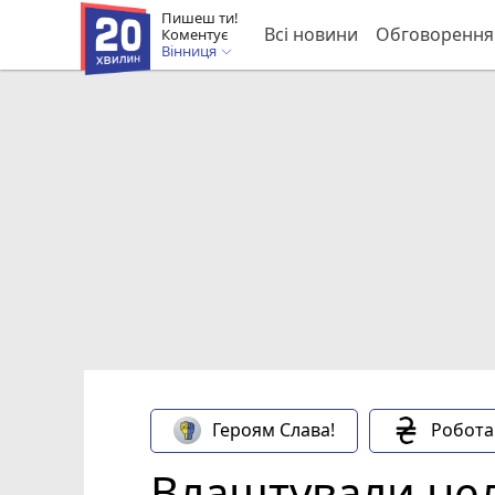
Пишеш ти!
Всі новини
Обговорення
Коментує
Вінниця
Героям Слава!
Робота
Влаштували нел