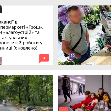
акансії в
упермаркеті «Грош»,
Н «Благоустрій» та
1 актуальних
ропозицій роботи у
інниці (оновлено)
mode_comment
241
12