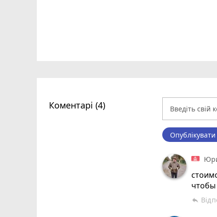
Коментарі (4)
Опублікувати
Юри
стоимо
чтобы т
Відп
reply