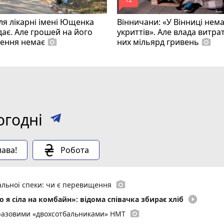
mode_comment
ля лікарні імені Ющенка
Вінничани: «У Вінниці нем
ає. Але грошей на його
укриттів». Але влада витра
лення немає
них мільярд гривень
photo_camera
photo_camera
огодні
ава!
Робота
photo_camera
мальної спеки: чи є перевищення
play_circle_filled
 я сіла на комбайн»: відома співачка збирає хліб
photo_camera
воразовими «двохсотбальниками» НМТ