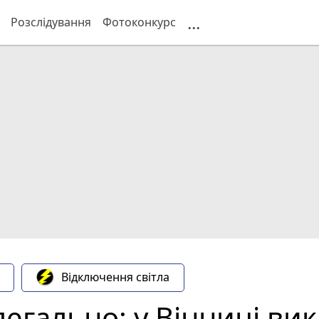
...
Розслідування
Фотоконкурс
Відключення світла
егально: у Вінниці ви