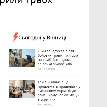
Сьогодні у Вінниці
«Син занедужав після
бойових травм, то я сіла
на комбайн»: відома
співачка збирає хліб
за 2 години
Три вінницькі ліцеї
продовжать працювати у
змішаному форматі: де
саме і чому бракує місць
в укриттях
за годину