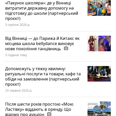
«Пакунок школяра»: де у Вінниці
витратити державну допомогу на
підготовку до школи (партнерський
проєкт)
3 серпня 2026 р.
Від Вінниці — до Парижа й Китаю: як
місцева школа bellydance виховує
нове покоління танцівниць
photo_camera
3 години тому
Допоможуть у тяжку хвилину:
ритуальні послуги та товари, кафе та
обіди на замовлення (партнерський
проєкт)
25 червня 2026 р.
Після шести років простою «Мою
Ластівку» віддають в оренду. Що
відомо про аукціон
photo_camera