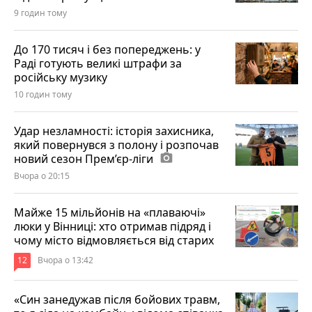
9 годин тому
До 170 тисяч і без попереджень: у
Раді готують великі штрафи за
російську музику
10 годин тому
Удар незламності: історія захисника,
який повернувся з полону і розпочав
новий сезон Прем’єр-ліги
photo_camera
Вчора о 20:15
Майже 15 мільйонів на «плаваючі»
люки у Вінниці: хто отримав підряд і
чому місто відмовляється від старих
12
Вчора о 13:42
«Син занедужав після бойових травм,