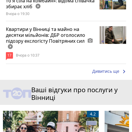
то я сіла на комбайн»: відома співачка
збирає хліб
play_circle_filled
Вчора о 19:30
Квартири у Вінниці та майно на
десятки мільйонів: ДБР оголосило
підозру екслогісту Повітряних сил
photo_camera
play_circle_filled
17
Вчора о 10:37
keyboard_arrow_right
Дивитись ще
Ваші відгуки про послуги у
Вінниці
4.2