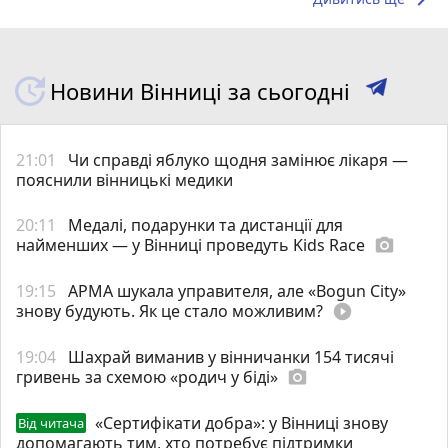
Новини Вінниці за сьогодні
21:01
Чи справді яблуко щодня замінює лікаря —
пояснили вінницькі медики
20:11
Медалі, подарунки та дистанції для
найменших — у Вінниці проведуть Kids Race
photo_camera
19:15
АРМА шукала управителя, але «Bogun City»
знову будують. Як це стало можливим?
play_circle_filled
19:04
Шахрай виманив у вінничанки 154 тисячі
гривень за схемою «родич у біді»
photo_camera
«Сертифікати добра»: у Вінниці знову
Від читача
допомагають тим, хто потребує підтримки