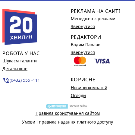
РЕКЛАМА НА САЙТІ
Менеджер з реклами
Звернутися
РЕДАКТОРИ
Вадим Павлов
Звернутися
РОБОТА У НАС
Шукаєм таланти
Детальніше
КОРИСНЕ
phone_in_talk
(0432) 555 -111
Новини компаній
Огляди
Правила користування сайтом
Умови і правила надання платного доступу