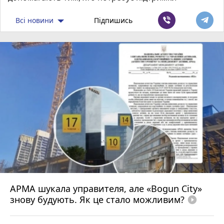
Всі новини
Підпишись
АРМА шукала управителя, але «Bogun City»
знову будують. Як це стало можливим?
play_circle_filled