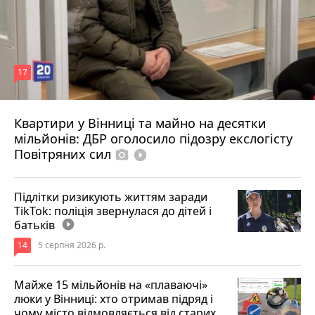
17
Квартири у Вінниці та майно на десятки
Вчора о 10:37
мільйонів: ДБР оголосило підозру екслогісту
Повітряних сил
photo_camera
play_circle_filled
Підлітки ризикують життям заради
TikTok: поліція звернулася до дітей і
батьків
play_circle_filled
14
5 серпня 2026 р.
Майже 15 мільйонів на «плаваючі»
люки у Вінниці: хто отримав підряд і
чому місто відмовляється від старих