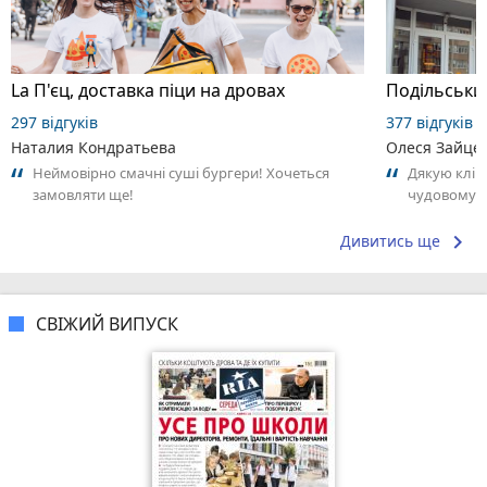
La П'єц, доставка піци на дровах
Подільськи
297 відгуків
377 відгуків
Наталия Кондратьева
Олеся Зайце
Неймовірно смачні суші бургери! Хочеться
Дякую кліні
замовляти ще!
чудовому л
Олександров
keyboard_arrow_right
Дивитись ще
СВІЖИЙ ВИПУСК