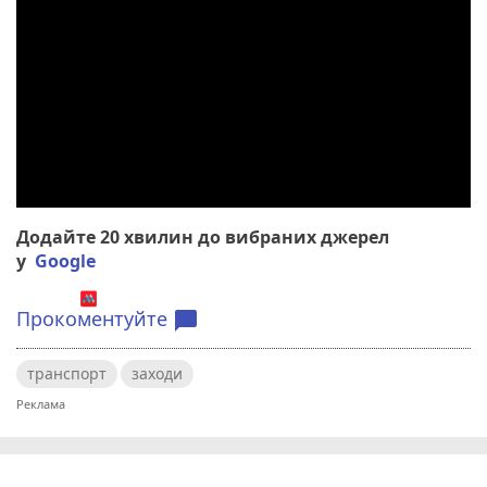
Додайте 20 хвилин до вибраних джерел
у
Google
Прокоментуйте
chat_bubble
транспорт
заходи