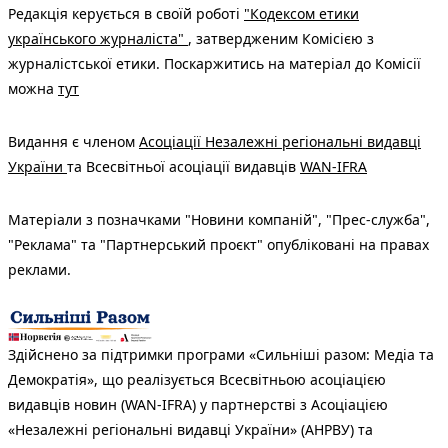
Редакція керується в своїй роботі
"Кодексом етики
українського журналіста"
, затвердженим Комісією з
журналістської етики. Поскаржитись на матеріал до Комісії
можна
тут
Видання є членом
Асоціації Незалежні регіональні видавці
України
та Всесвітньої асоціації видавців
WAN-IFRA
Матеріали з позначками "Новини компаній", "Прес-служба",
"Реклама" та "Партнерський проєкт" опубліковані на правах
реклами.
Здійснено за підтримки програми «Сильніші разом: Медіа та
Демократія», що реалізується Всесвітньою асоціацією
видавців новин (WAN-IFRA) у партнерстві з Асоціацією
«Незалежні регіональні видавці України» (АНРВУ) та