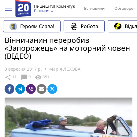
Пишеш ти! Коментує
Всі новини
Обговорен
Вінниця
Героям Слава!
Робота
Відк
Вінничанин переробив
«Запорожець» на моторний човен
(ВІДЕО)
3 вересня 2017 р.
Марія ЛЄХОВА
chat_bubble
share
visibility
11
0
851