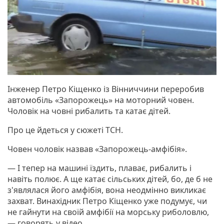
Інженер Петро Кіщенко із Вінниччини переробив
автомобіль «Запорожець» на моторний човен.
Чоловік на човні рибалить та катає дітей.
Про це йдеться у сюжеті ТСН.
Човен чоловік назвав «Запорожець-амфібія».
— І тепер на машині їздить, плаває, рибалить і
навіть полює. А ще катає сільських дітей, бо, де б не
з'являлася його амфібія, вона неодмінно викликає
захват. Винахідник Петро Кіщенко уже подумує, чи
не гайнути на своїй амфібії на морську риболовлю,
— говорять у відео.