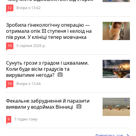
12
Вчора о 13:42
Зробила гінекологічну операцію —
отримала опік ІІІ ступеня і келоїд на
пів руки. У клініці тепер мовчанка
10
5 серпня 2026 р.
Сунуть грози з градом і шквалами.
Коли буде вісім градусів та
вируватиме негода?
photo_camera
10
Вчора о 12:44
Фекальне забруднення й паразити
виявили у водоймах Вінниці
photo_camera
9
7 годин тому
keyboard_arrow_right
Дивитись ще