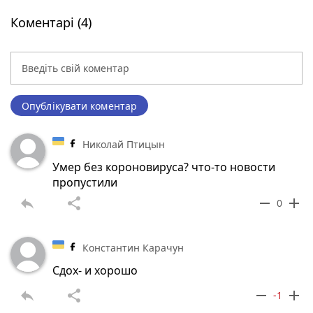
Коментарі (4)
Опублікувати коментар
Николай Птицын
Умер без короновируса? что-то новости
пропустили
reply
share
remove
add
0
Константин Карачун
Сдох- и хорошо
reply
share
remove
add
-1