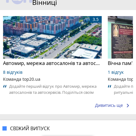
Вінниці
3.5
Автомир, мережа автосалонів та автосервісів
Вічна пам'я
8 відгуків
1 відгук
Команда top20.ua
Команда top2
Додайте перший відгук про Автомир, мережа
Додайте пе
автосалонів та автосервісів. Поділіться своїм
ритуальні п
досвідом – що Вам сподобалось,...
що Вам спод
keyboard_arrow_right
Дивитись ще
СВІЖИЙ ВИПУСК