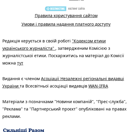
Правила користування сайтом
Умови і правила надання платного доступу
Редакція керується в своїй роботі
"Кодексом етики
українського журналіста"
, затвердженим Комісією з
журналістської етики. Поскаржитись на матеріал до Комісії
можна
тут
Видання є членом
Асоціації Незалежні регіональні видавці
України
та Всесвітньої асоціації видавців
WAN-IFRA
Матеріали з позначками "Новини компаній", "Прес-служба",
"Реклама" та "Партнерський проєкт" опубліковані на правах
реклами.