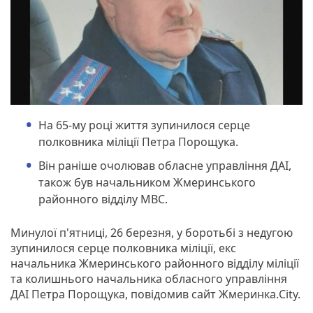
На 65-му році життя зупинилося серце
полковника міліції Петра Порощука.
Він раніше очолював обласне управління ДАІ,
також був начальником Жмеринського
районного відділу МВС.
Минулої п'ятниці, 26 березня, у боротьбі з недугою
зупинилося серце полковника міліції, екс
начальника Жмеринського районного відділу міліції
та колишнього начальника обласного управління
ДАІ Петра Порощука, повідомив сайт Жмеринка.City.