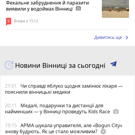
Фекальне забруднення й паразити
виявили у водоймах Вінниці
photo_camera
9
Вчора о 15:12
keyboard_arrow_right
Дивитись ще
Новини Вінниці за сьогодні
21:01
Чи справді яблуко щодня замінює лікаря —
пояснили вінницькі медики
20:11
Медалі, подарунки та дистанції для
найменших — у Вінниці проведуть Kids Race
photo_camera
19:15
АРМА шукала управителя, але «Bogun City»
знову будують. Як це стало можливим?
play_circle_filled