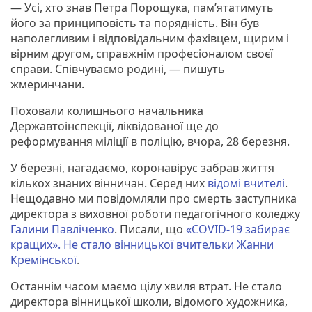
— Усі, хто знав Петра Порощука, пам’ятатимуть
його за принциповість та порядність. Він був
наполегливим і відповідальним фахівцем, щирим і
вірним другом, справжнім професіоналом своєї
справи. Співчуваємо родині, — пишуть
жмеринчани.
Поховали колишнього начальника
Державтоінспекції, ліквідованої ще до
реформування міліції в поліцію, вчора, 28 березня.
У березні, нагадаємо, коронавірус забрав життя
кількох знаних вінничан. Серед них
відомі вчителі
.
Нещодавно ми повідомляли про смерть заступника
директора з виховної роботи педагогічного коледжу
Галини Павліченко
. Писали, що
«COVID-19 забирає
кращих». Не стало вінницької вчительки Жанни
Кремінської
.
Останнім часом маємо цілу хвиля втрат. Не стало
директора вінницької школи, відомого художника,