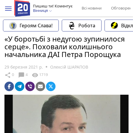
Пишеш ти! Коментує
Всі новини
Обговорен
Вінниця
Героям Слава!
Робота
Відк
«У боротьбі з недугою зупинилося
серце». Поховали колишнього
начальника ДАІ Петра Порощука
29 березня 2021 р.
Олексій ШАРАПОВ
chat_bubble
share
visibility
0
4
1719