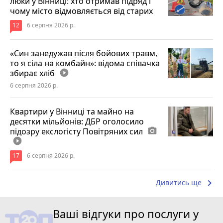
люки у Вінниці: хто отримав підряд і
чому місто відмовляється від старих
12
6 серпня 2026 р.
«Син занедужав після бойових травм,
то я сіла на комбайн»: відома співачка
збирає хліб
play_circle_filled
6 серпня 2026 р.
Квартири у Вінниці та майно на
десятки мільйонів: ДБР оголосило
підозру екслогісту Повітряних сил
photo_camera
play_circle_filled
17
6 серпня 2026 р.
keyboard_arrow_right
Дивитись ще
Ваші відгуки про послуги у