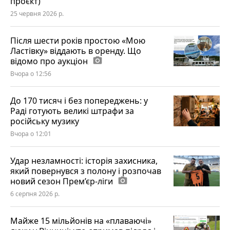
проєкт)
25 червня 2026 р.
Після шести років простою «Мою
Ластівку» віддають в оренду. Що
відомо про аукціон
photo_camera
Вчора о 12:56
До 170 тисяч і без попереджень: у
Раді готують великі штрафи за
російську музику
Вчора о 12:01
Удар незламності: історія захисника,
який повернувся з полону і розпочав
новий сезон Прем’єр-ліги
photo_camera
6 серпня 2026 р.
Майже 15 мільйонів на «плаваючі»