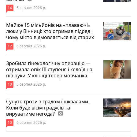
14
5 серпня 2026 р.
Майже 15 мільйонів на «плаваючі»
люки у Вінниці: хто отримав підряд і
чому місто відмовляється від старих
12
6 серпня 2026 р.
Зробила гінекологічну операцію —
отримала опік ІІІ ступеня і келоїд на
пів руки. У клініці тепер мовчанка
10
5 серпня 2026 р.
Сунуть грози з градом і шквалами.
Коли буде вісім градусів та
вируватиме негода?
photo_camera
10
6 серпня 2026 р.