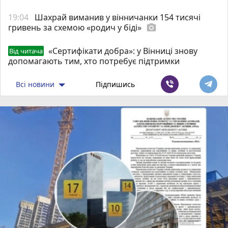
19:04
Шахрай виманив у вінничанки 154 тисячі
гривень за схемою «родич у біді»
photo_camera
«Сертифікати добра»: у Вінниці знову
Від читача
допомагають тим, хто потребує підтримки
Всі новини
Підпишись