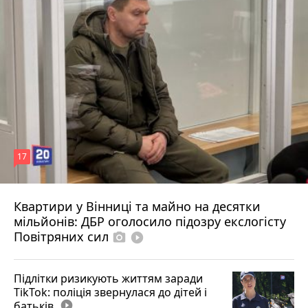
17
Квартири у Вінниці та майно на десятки
6 серпня 2026 р.
мільйонів: ДБР оголосило підозру екслогісту
Повітряних сил
photo_camera
play_circle_filled
Підлітки ризикують життям заради
TikTok: поліція звернулася до дітей і
батьків
play_circle_filled