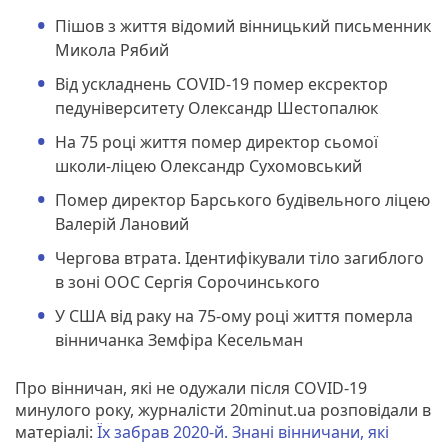
Пішов з життя відомий вінницький письменник
Микола Рябий
Від ускладнень COVID-19 помер ексректор
педуніверситету Олександр Шестопалюк
На 75 році життя помер директор сьомої
школи-ліцею Олександр Сухомовський
Помер директор Барського будівельного ліцею
Валерій Лановий
Чергова втрата. Ідентифікували тіло загиблого
в зоні ООС Сергія Сорочинського
У США від раку на 75-ому році життя померла
вінничанка Земфіра Кесельман
Про вінничан, які не одужали після COVID-19
минулого року, журналісти 20minut.ua розповідали в
матеріалі:
Їх забрав 2020-й. Знані вінничани, які