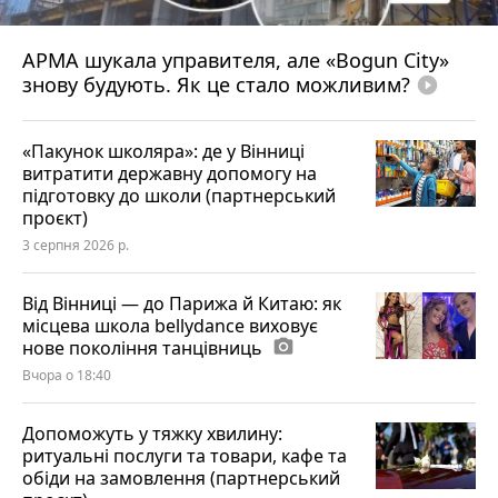
АРМА шукала управителя, але «Bogun City»
знову будують. Як це стало можливим?
play_circle_filled
«Пакунок школяра»: де у Вінниці
витратити державну допомогу на
підготовку до школи (партнерський
проєкт)
3 серпня 2026 р.
Від Вінниці — до Парижа й Китаю: як
місцева школа bellydance виховує
нове покоління танцівниць
photo_camera
Вчора о 18:40
Допоможуть у тяжку хвилину:
ритуальні послуги та товари, кафе та
обіди на замовлення (партнерський