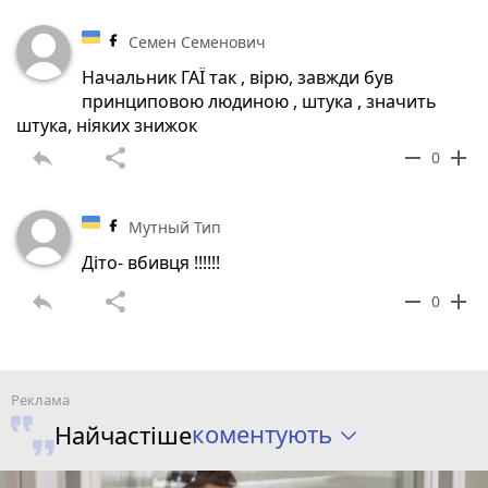
Семен Семенович
Начальник ГАЇ так , вірю, завжди був
принциповою людиною , штука , значить
штука, ніяких знижок
reply
share
remove
add
0
Мутный Тип
Діто- вбивця !!!!!!
reply
share
remove
add
0
коментують
Найчастіше