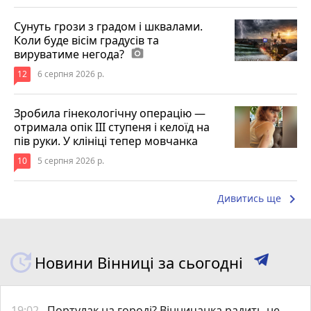
Сунуть грози з градом і шквалами.
Коли буде вісім градусів та
вируватиме негода?
photo_camera
12
6 серпня 2026 р.
Зробила гінекологічну операцію —
отримала опік ІІІ ступеня і келоїд на
пів руки. У клініці тепер мовчанка
10
5 серпня 2026 р.
keyboard_arrow_right
Дивитись ще
Новини Вінниці за сьогодні
19:02
Портулак на городі? Вінничанка радить не