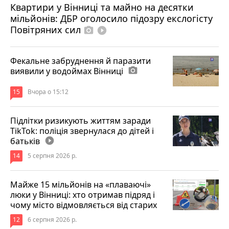
Квартири у Вінниці та майно на десятки
6 серпня 2026 р.
мільйонів: ДБР оголосило підозру екслогісту
Повітряних сил
photo_camera
play_circle_filled
Фекальне забруднення й паразити
виявили у водоймах Вінниці
photo_camera
15
Вчора о 15:12
Підлітки ризикують життям заради
TikTok: поліція звернулася до дітей і
батьків
play_circle_filled
14
5 серпня 2026 р.
Майже 15 мільйонів на «плаваючі»
люки у Вінниці: хто отримав підряд і
чому місто відмовляється від старих
12
6 серпня 2026 р.