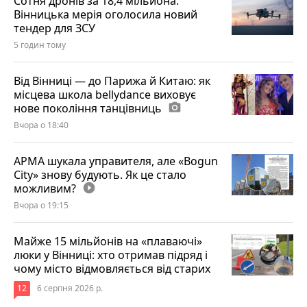
Сотня дронів за 18,4 мільйона.
Вінницька мерія оголосила новий
тендер для ЗСУ
5 годин тому
Від Вінниці — до Парижа й Китаю: як
місцева школа bellydance виховує
нове покоління танцівниць
photo_camera
Вчора о 18:40
АРМА шукала управителя, але «Bogun
City» знову будують. Як це стало
можливим?
play_circle_filled
Вчора о 19:15
Майже 15 мільйонів на «плаваючі»
люки у Вінниці: хто отримав підряд і
чому місто відмовляється від старих
12
6 серпня 2026 р.