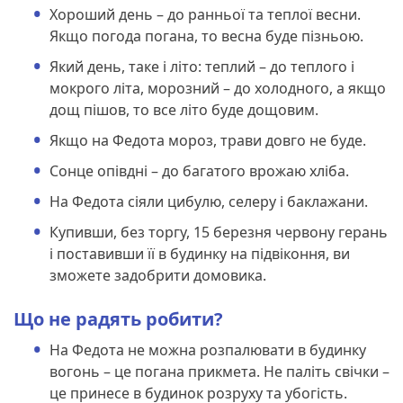
Хороший день – до ранньої та теплої весни.
Якщо погода погана, то весна буде пізньою.
Який день, таке і літо: теплий – до теплого і
мокрого літа, морозний – до холодного, а якщо
дощ пішов, то все літо буде дощовим.
Якщо на Федота мороз, трави довго не буде.
Сонце опівдні – до багатого врожаю хліба.
На Федота сіяли цибулю, селеру і баклажани.
Купивши, без торгу, 15 березня червону герань
і поставивши її в будинку на підвіконня, ви
зможете задобрити домовика.
Що не радять робити?
На Федота не можна розпалювати в будинку
вогонь – це погана прикмета. Не паліть свічки –
це принесе в будинок розруху та убогість.