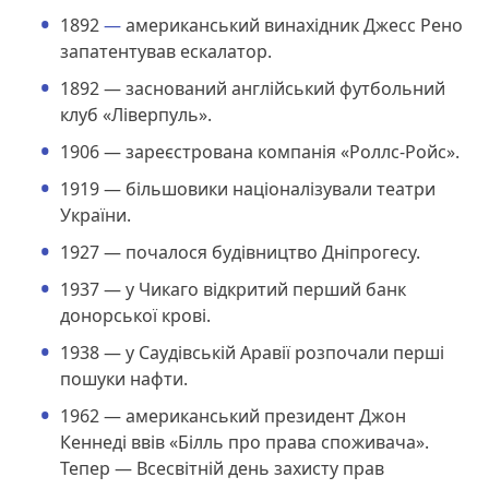
1892
—
американський винахідник Джесс Рено
запатентував ескалатор.
1892 — заснований англійський футбольний
клуб «Ліверпуль».
1906 — зареєстрована компанія «Роллс-Ройс».
1919 — більшовики націоналізували театри
України.
1927 — почалося будівництво Дніпрогесу.
1937 — у Чикаго відкритий перший банк
донорської крові.
1938 — у Саудівській Аравії розпочали перші
пошуки нафти.
1962 — американський президент Джон
Кеннеді ввів «Білль про права споживача».
Тепер — Всесвітній день захисту прав