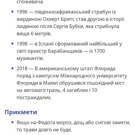
споживача.
1996 — південноафриканський стрибун із
жердиною Оккерт Бритс став другою в історії
людиною після Сергія Бубки, яка стрибнула
вище 6 метрів.
1998 — в Іспанії сформований найбільший у
світі оркестр барабанщиків — із 1700
музикантів.
2018 — В американському штаті Флорида
поряд з кампусом Міжнародного університету
Флориди в Маямі обрушився пішохідний міст
на автомагістраль, 4 загиблих і 10
постраждалих.
Прикмети
Якщо на Федота мороз, дощ або снігові замети,
то трави довго не буде.