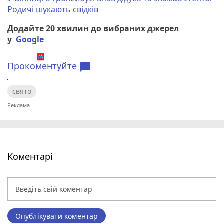
Родичі шукають свідків
Додайте 20 хвилин до вибраних джерел
у
Google
Прокоментуйте
chat_bubble
свято
Коментарі
Опублікувати коментар