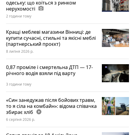
одеську: що коїться з ринком
нерухомості
photo_camera
2 години тому
Кращі меблеві магазини Вінниці: де
купити сучасні, стильні та якісні меблі
(партнерський проєкт)
8 липня 2026 р.
0,87 проміле і смертельна ДТП — 17-
річного водія взяли під варту
3 години тому
«Син занедужав після бойових травм,
то я сіла на комбайн»: відома співачка
збирає хліб
play_circle_filled
6 серпня 2026 р.