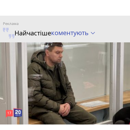
коментують
Найчастіше
17