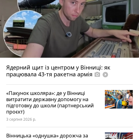
Ядерний щит із центром у Вінниці: як
працювала 43-тя ракетна армія
photo_camera
play_circle_filled
«Пакунок школяра»: де у Вінниці
витратити державну допомогу на
підготовку до школи (партнерський
проєкт)
3 серпня 2026 р.
Вінницька «однушка» дорожча за