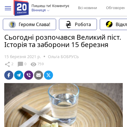
Пишеш ти! Коментує
Всі новини
Обговорен
Вінниця
Героям Слава!
Робота
Відк
Сьогодні розпочався Великий піст.
Історія та заборони 15 березня
15 березня 2021 р.
Ольга БОБРУСЬ
chat_bubble
share
visibility
2
0
759