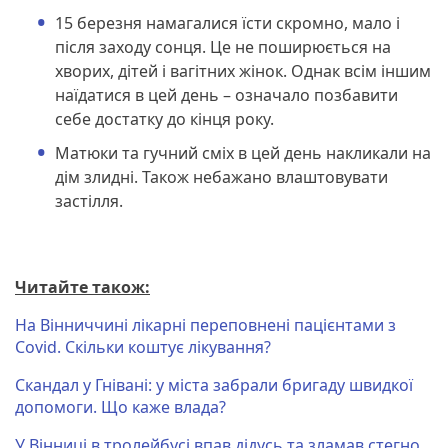
15 березня намагалися їсти скромно, мало і
після заходу сонця. Це не поширюється на
хворих, дітей і вагітних жінок. Однак всім іншим
наїдатися в цей день – означало позбавити
себе достатку до кінця року.
Матюки та гучний сміх в цей день накликали на
дім злидні. Також небажано влаштовувати
застілля.
Читайте також:
На Вінниччині лікарні переповнені пацієнтами з
Covid. Скільки коштує лікування?
Скандал у Гнівані: у міста забрали бригаду швидкої
допомоги. Що каже влада?
У Вінниці в тролейбусі впав дідусь та зламав стегно.