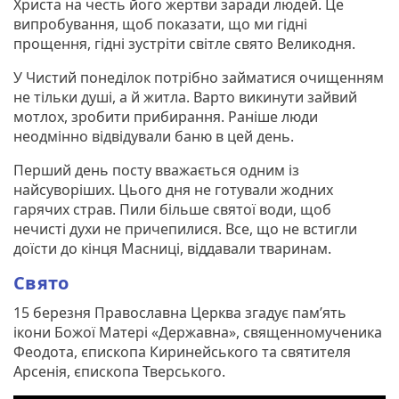
Христа на честь його жepтви заради людей. Це
випробування, щоб показати, що ми гідні
прощення, гідні зустріти світле свято Великодня.
У Чистий понеділок потрібно займатися очищенням
не тільки душі, а й житла. Варто викинути зайвий
мотлох, зробити прибирання. Раніше люди
неодмінно відвідували баню в цей день.
Перший день посту вважається одним із
найсуворіших. Цього дня не готували жодних
гарячих страв. Пили більше святої води, щоб
нечисті духи не причепилися. Все, що не встигли
доїсти до кінця Масниці, віддавали тваринам.
Свято
15 березня Православна Церква згадує пам’ять
ікони Божої Матері «Державна», священномученика
Феодота, єпископа Киринейського та святителя
Арсенія, єпископа Тверського.