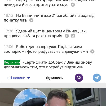
викидати його, а приготувати соус
play_circle_filled
18:13
На Вінниччині вже 21 загиблий на воді від
початку літа
play_circle_filled
17:36
Ядерний щит із центром у Вінниці: як
працювала 43-тя ракетна армія
play_circle_filled
photo_camera
17:06
Робот-динозавр гуляє Подільським
зоопарком і фотографується з відвідувачами
play_circle_filled
«Сертифікати добра»: у Вінниці знову
Від читача
допомагають тим, хто потребує підтримки
Всі новини
Підпишись