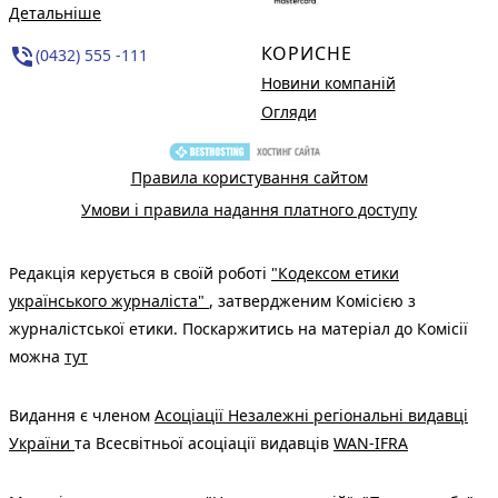
Детальніше
КОРИСНЕ
phone_in_talk
(0432) 555 -111
Новини компаній
Огляди
Правила користування сайтом
Умови і правила надання платного доступу
Редакція керується в своїй роботі
"Кодексом етики
українського журналіста"
, затвердженим Комісією з
журналістської етики. Поскаржитись на матеріал до Комісії
можна
тут
Видання є членом
Асоціації Незалежні регіональні видавці
України
та Всесвітньої асоціації видавців
WAN-IFRA