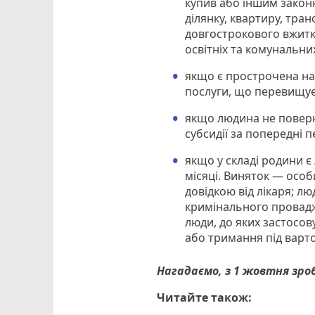
купив або іншим закон
ділянку, квартиру, тран
довгострокового вжитку
освітніх та комунальни
якщо є прострочена на
послуги, що перевищує
якщо людина не поверн
субсидії за попередні 
якщо у складі родини є
місяці. Виняток — особ
довідкою від лікаря; л
кримінального провадже
люди, до яких застосо
або тримання під варт
Нагадаємо, з 1 жовтня зр
Читайте також: