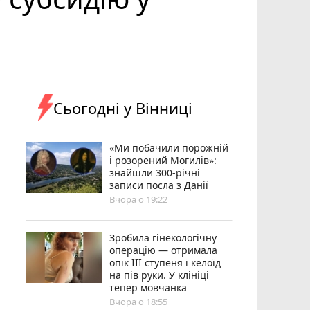
Сьогодні у Вінниці
«Ми побачили порожній
і розорений Могилів»:
знайшли 300-річні
записи посла з Данії
Вчора о 19:22
Зробила гінекологічну
операцію — отримала
опік ІІІ ступеня і келоїд
на пів руки. У клініці
тепер мовчанка
Вчора о 18:55