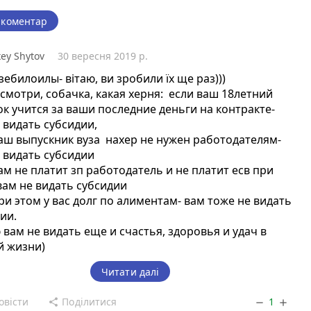
 коментар
xey Shytov
30 вересня 2019 р.
 зебилоилы- вітаю, ви зробили їх ще раз)))
 смотри, собачка, какая херня: если ваш 18летний
к учится за ваши последние деньги на контракте-
 видать субсидии,
аш выпускник вуза нахер не нужен работодателям-
 видать субсидии
ам не платит зп работодатель и не платит есв при
вам не видать субсидии
ри этом у вас долг по алиментам- вам тоже не видать
ии.
вам не видать еще и счастья, здоровья и удач в
й жизни)
ржитесь там
Читати далі
овісти
Поділитися
1
share
remove
add