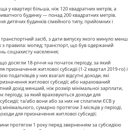
 у квартирі більша, ніж 120 квадратних метрів, а
ватного будинку — понад 200 квадратних метрів.
я дитячих будинків сімейного типу, прийомних і
 транспортний засіб, з дати випуску якого минуло менш
ок з правила: мопед; транспорт, що був одержаний
ань соцзахисту населення;
 що досягли 18-річчя на початок періоду, за який
я призначення житлової субсидії (1-2 квартал 2019-го) і
ю податківців у них взагалі відсутні доходи, які
призначення житлової субсидії; або нарахований
пний дохід менший, ніж розмір мінімальної зарплати,
к періоду, за який враховуються доходи для
убсидії; та/або вони або за них не сплатили ЄСВ у
д мінімального, сумарно протягом 3 місяців у періоді,
оходи для призначення житлової субсидії;
дини протягом 1 року перед зверненням за субсидією