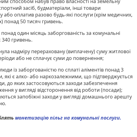
ним способом набув право власності на земельну
спортний засіб, будматеріали, інші товари
 або оплатив разово будь-які послуги (крім медичних,
х) понад 50 тисяч гривень.
 понад один місяць заборгованість за комунальні
 340 гривень.
ула надміру перераховану (виплачену) суму житлової
періоди або не сплачує суми до повернення;
 люди із заборгованістю по сплаті аліментів понад 3
и, які є алко- або наркозалежними, що підтверджується
юди, до яких застосовуються заходи забезпечення
ння у вигляді відсторонення від роботи (посади);
вуються запобіжні заходи у вигляді домашнього арешту
ою.
облять
монетизацію пільг на комунальні послуги.