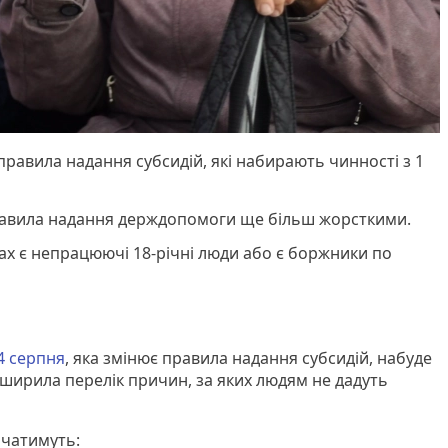
правила надання субсидій, які набирають чинності з 1
равила надання держдопомоги ще більш жорсткими.
ах є непрацюючі 18-річні люди або є боржники по
4 серпня
, яка змінює правила надання субсидій, набуде
зширила перелік причин, за яких людям не дадуть
ачатимуть: