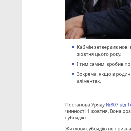
Кабмін затвердив нові 
жовтня цього року.
І тим самим, зробив п
Зокрема, якщо в родин
аліментах.
Постанова Уряду
№807 від 1
чинності 1 жовтня. Вона ро
субсидію.
Житлову субсидію не призн