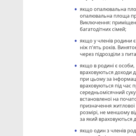
якщо опалювальна площа
опалювальна площа при
Виключення: приміщенн
багатодітних сімей;
якщо у членів родини є
ніж п'ять років. Винят
через підрозділи з пит
якщо в родині є особи,
враховуються доходи дл
при цьому за інформаціє
враховуються під час 
середньомісячний суку
встановленої на почато
призначення житлової с
розмірі, не меншому ві
за який враховуються д
якщо один з членів ро