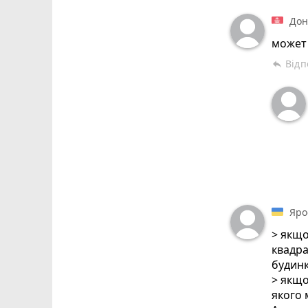
Дон
может 
Відп
reply
Яро
> якщо
квадра
будинк
> якщо
якого 