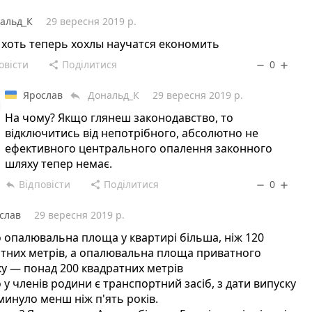
альд_К
29 вересня 2019 р.
хоть теперь хохлы научатся економить
овісти
Поділитися
0
share
remove
add
Ярослав
Дональд_К
29 вересня 2019 р.
reply
На чому? Якщо глянеш законодавство, то
відключитись від непотрібного, абсолютно не
ефективного центрального опалення законного
шляху тепер немає.
Відповісти
Поділитися
0
reply
share
remove
add
слав
29 вересня 2019 р.
 опалювальна площа у квартирі більша, ніж 120
тних метрів, а опалювальна площа приватного
у — понад 200 квадратних метрів
 у членів родини є транспортний засіб, з дати випуску
минуло менш ніж п'ять років.