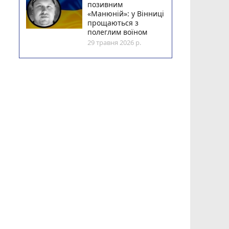
позивним
«Манюній»: у Вінниці
прощаються з
полеглим воїном
29 травня 2026 р.