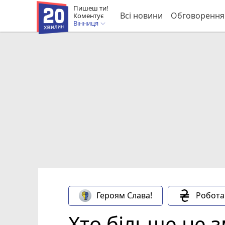
Пишеш ти!
Всі новини
Обговорення
Коментує
Вінниця
Героям Слава!
Робота
Хто більше не 