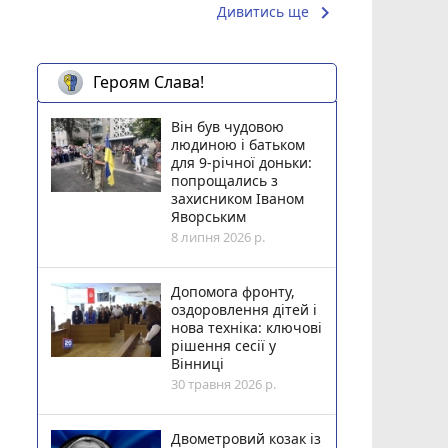
keyboard_arrow_right
Дивитись ще
Героям Слава!
Він був чудовою
людиною і батьком
для 9-річної доньки:
попрощались з
захисником Іваном
Яворським
8 липня 2026 р.
Допомога фронту,
оздоровлення дітей і
нова техніка: ключові
рішення сесії у
Вінниці
30 травня 2026 р.
Двометровий козак із