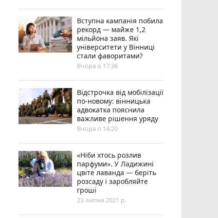
Вступна кампанія побила
рекорд — майже 1,2
мільйона заяв. Які
університети у Вінниці
стали фаворитами?
Вчора о 17:36
Відстрочка від мобілізації
по-новому: вінницька
адвокатка пояснила
важливе рішення уряду
Вчора о 14:20
«Ніби хтось розлив
парфуми». У Ладижині
цвіте лаванда — беріть
розсаду і заробляйте
гроші
23 липня 2021 р.