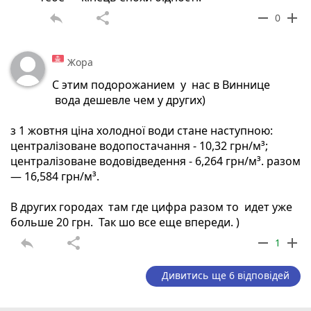
reply
share
remove
add
0
Цены по Украине на воду. Если я не
ошибаюсь у нас в городе есть река Южный
Буг и воду берут из нее. И нет скважин и др.
Жора
источников. А если бы город Винница был
С этим подорожанием у нас в Виннице
без реки Южный Буг то цена на была бы 100
вода дешевле чем у других)
грн за куб?
з 1 жовтня ціна холодної води стане наступною:
Днепр
централізоване водопостачання - 10,32 грн/м³;
централізоване водовідведення - 6,264 грн/м³. разом
— 16,584 грн/м³.
10,08 грн. (з ПДВ) за 1 м³ – централізоване
В других городах там где цифра разом то идет уже
водопостачання
больше 20 грн. Так шо все еще впереди. )
6,78 грн. (з ПДВ) за 1 м³ – централізоване
reply
share
remove
add
1
водовідведення
Дивитись ще 6 відповідей
Загальний розмір тарифу – 16,86 грн. (з ПДВ)
за 1 м³