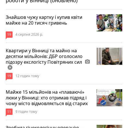
роботи у Вінниці (оновлено)
централізоване водопостачання — 8,388
грн/м³
Знайшов чужу картку і купив квіти
майже на 20 тисяч гривень
централізоване водовідведення — 9,456 грн/
м³
19
4 серпня 2026 р.
послуги з централізованого постачання
Квартири у Вінниці та майно на
холодної води (з використанням
десятки мільйонів: ДБР оголосило
внутрішньобудинкових систем) — 8,724 грн/
підозру екслогісту Повітряних сил
photo_camera
м³
play_circle_filled
послуги з централізованого водовідведення
19
12 годин тому
(з використанням внутрішньобудинкових
систем) — 9,828 грн/м³
Майже 15 мільйонів на «плаваючі»
люки у Вінниці: хто отримав підряд і
чому місто відмовляється від старих
11
9 годин тому
Львов
Зробила гінекологічну операцію —