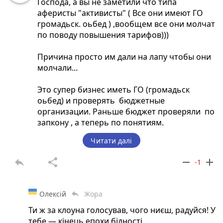
Господа, а вы не заметили что типа
аферисты "активисты" ( Все они имеют ГО
громадьск. оьбед ) ,вообщем все они молчат
по поводу повышения тарифов)))
Причина просто им дали на лапу чтобы они
молчали...
Это супер бизнес иметь ГО (громадьск
оьбед) и проверять бюджетные
организации. Раньше бюджет проверяли по
запкону , а теперь по понятиям.
Читати далі
Среди этих аферистов много истеричек( они
кстати вс еженского пола). Бига, Шайда,
reply
share
remove
add
-1
Шмириасова,Шалиновскеая, даже сама
Мяжникова которая типа должна
показывать на своем ресурсе в инете , Но
Олексій
Жора
reply
чувихам хорошо сделали , и они молчат))))
Ти ж за клоуна голосував, чого ниєш, радуйся! У
тебе — кінець епохи бідності.
-------------