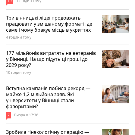
19
12 годин тому
Три вінницькі ліцеї продовжать
працювати у змішаному форматі: де
саме і чому бракує місць в укриттях
4 години тому
177 мільйонів витратять на ветеранів
у Вінниці. На що підуть ці гроші до
2029 року?
10 годин тому
Вступна кампанія побила рекорд —
майже 1,2 мільйона заяв. Які
університети у Вінниці стали
фаворитами?
7
Вчора о 17:36
Зробила гінекологічну операцію —