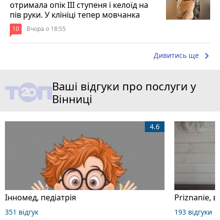
отримала опік ІІІ ступеня і келоїд на
пів руки. У клініці тепер мовчанка
10
Вчора о 18:55
keyboard_arrow_right
Дивитись ще
Ваші відгуки про послуги у
Вінниці
4.6
Інномед, педіатрія
Priznanie, 
351 відгук
193 відгуки