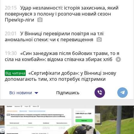
20:15
Удар незламності: історія захисника, який
повернувся з полону і розпочав новий сезон
Прем’єр-ліги
photo_camera
8,652
20:01
У Вінниці перевірили повітря на тлі
аномальної спеки: чи є перевищення
photo_camera
11,352
19:30
«Син занедужав після бойових травм, то я
сіла на комбайн»: відома співачка збирає хліб
play_circle_filled
«Сертифікати добра»: у Вінниці знову
Від читача
Разом 20,004
допомагають тим, хто потребує підтримки
-------------------------------------
Всі новини
Підпишись
хахахаахахах
и еще раз ха)