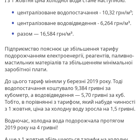
І з 1 жовтня ціна холодної води стане наступною:
централізоване водопостачання - 10,32 грн/м³;
централізоване водовідведення - 6,264 грн/м³.
разом — 16,584 грн/м³.
Підприємство пояснює це збільшення тарифу
подорожчанням електроенергії, реагентів, паливно-
мастильних матеріалів та збільшенням мінімальної
заробітної плати.
До цього тариф міняли у березні 2019 року. Тоді
водопостачання коштувало 9,384 гривні за
кубометр, а водовідведення — 5,70 гривні за куб.
Тобто, в порівнянні з тарифом, який набуде чинності
з 1 жовтня, ціна за холодну воду зросла на 1,5 гривні.
Водночас, холодна вода подорожчала протягом
2019 року на 4 гривні!
А ще з 1 жовтня збільшуються тарифи на холодну