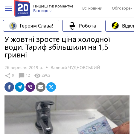
Пишеш ти! Коментує
Всі новини
Обговорен
Вінниця
Героям Слава!
Робота
Відк
У жовтні зросте ціна холодної
води. Тариф збільшили на 1,5
гривні
26 вересня 2019 р.
Валерій ЧУДНОВСЬКИЙ
chat_bubble
share
visibility
9
12
2962