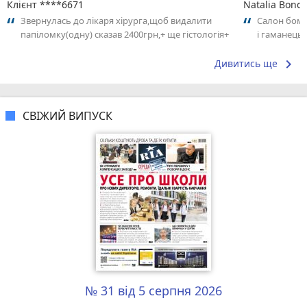
Клієнт ****6671
Natalia Bond
Звернулась до лікаря хірурга,щоб видалити
Салон бомба
папіломку(одну) сказав 2400грн,+ ще гістологія+
і гаманець) 
консультація( я була шокована...
гарному нас
keyboard_arrow_right
Дивитись ще
СВІЖИЙ ВИПУСК
№ 31 від 5 серпня 2026