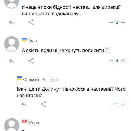
кінець епохи бідності настав... для дирекції
вінницького водоканалу...
reply
share
remove
add
2
Іван
А якість води ці не хочуть повисити ?!!
reply
share
remove
add
4
Олексій
Іван
reply
Іван, це ти Долину+ гівнокіосків наставив? Чого
нагнітаєш?
reply
share
remove
add
1
Жора