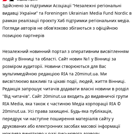
Здійснено за підтримки Асоціації “Незалежні регіональні
видавці України” та Foreningen Ukrainian Media Fund Nordic в
рамках реалізації проєкту Хаб підтримки регіональних медіа.
Погляди авторів не обов'язково збігаються з офіційною
позицією партнерів
Незалежний новинний портал з оперативним висвітленням
подій у Вінниці та області. Сайт новин №1 у Вінниці за
розміром аудиторії. Новини створюються для Вас
мультимедійною редакцією RIA та 20minut.ua. Ми
висвітлюємо важливі та цікаві події, людей, життя Вінниці.
Редакція запрошує читачів додавати власні новини в розділ
"Від читачів". Сайт 20minut.ua входить до видавничої групи
RIA Media, яка також є частиною Медіа корпорації RIA ©
20minut.ua. Усі права захищені. Будь-яка публiкацiя,
передрук чи наступне поширення матеріалів сайту у
друкованих або електронних засобах масової інформації
можлива винятково у разі письмового дозволу