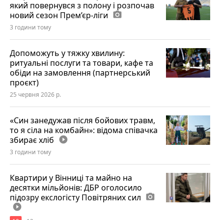
який повернувся з полону і розпочав
новий сезон Прем’єр-ліги
photo_camera
3 години тому
Допоможуть у тяжку хвилину:
ритуальні послуги та товари, кафе та
обіди на замовлення (партнерський
проєкт)
25 червня 2026 р.
«Син занедужав після бойових травм,
то я сіла на комбайн»: відома співачка
збирає хліб
play_circle_filled
3 години тому
Квартири у Вінниці та майно на
десятки мільйонів: ДБР оголосило
підозру екслогісту Повітряних сил
photo_camera
play_circle_filled