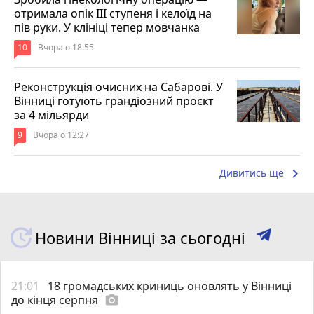
отримала опік ІІІ ступеня і келоїд на
Водопостачання Водовідведення Разом
пів руки. У клініці тепер мовчанка
10
Вчора о 18:55
Холодна вода Каналізація
Реконструкція очисних на Сабарові. У
10,33 грн./м3 5,40 грн./м3 15,73 грн./м3
Вінниці готують грандіозний проєкт
за 4 мільярди
9
Вчора о 12:27
Тернополь
keyboard_arrow_right
Дивитись ще
22.09.2019р.
Новини Вінниці за сьогодні
21:01
18 громадських криниць оновлять у Вінниці
до кінця серпня
photo_camera
для всіх груп споживачів