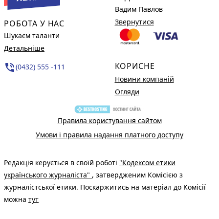
Вадим Павлов
Звернутися
РОБОТА У НАС
Шукаєм таланти
Детальніше
КОРИСНЕ
phone_in_talk
(0432) 555 -111
Новини компаній
Огляди
Правила користування сайтом
Умови і правила надання платного доступу
Редакція керується в своїй роботі
"Кодексом етики
українського журналіста"
, затвердженим Комісією з
журналістської етики. Поскаржитись на матеріал до Комісії
можна
тут