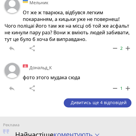
Мельник
От же ж тварюка, відбувся легким
покаранням, а кицьки уже не повернеш!
Чого поліцаї його там же на місці об той же асфальт
не кинули пару раз? Вони ж вміють людей забивати,
тут це було б хоча би виправдано.
reply
share
remove
add
2
Дональд_К
фото этого мудака сюда
reply
share
remove
add
1
Дивитись ще 4 відповідей
коментують
Найчастіше