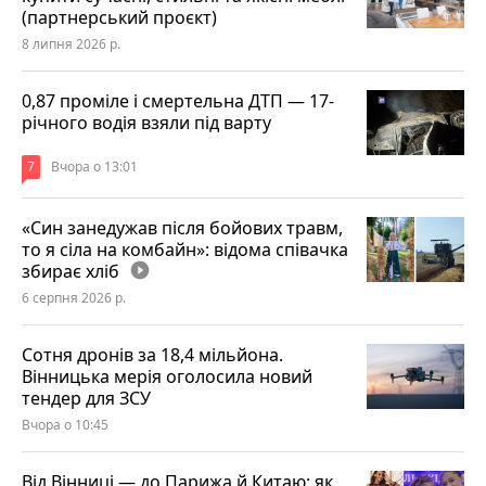
(партнерський проєкт)
8 липня 2026 р.
0,87 проміле і смертельна ДТП — 17-
річного водія взяли під варту
7
Вчора о 13:01
«Син занедужав після бойових травм,
то я сіла на комбайн»: відома співачка
збирає хліб
play_circle_filled
6 серпня 2026 р.
Сотня дронів за 18,4 мільйона.
Вінницька мерія оголосила новий
тендер для ЗСУ
Вчора о 10:45
Від Вінниці — до Парижа й Китаю: як