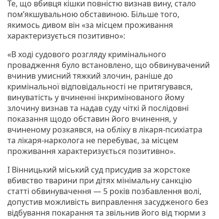
Те, що вбивця кішки повністю визнав вину, стало
пом’якшувальною обставиною. Більше того,
якимось дивом він «за місцем проживання
характеризується позитивно»:
«В ході судового розгляду кримінального
провадження було встановлено, що обвинувачений
вчинив умисний тяжкий злочин, раніше до
кримінальної відповідальності не притягувався,
винуватість у вчиненні інкримінованого йому
злочину визнав та надав суду чіткі й послідовні
показання щодо обставин його вчинення, у
вчиненому розкаявся, на обліку в лікаря-психіатра
та лікаря-нарколога не перебуває, за місцем
проживання характеризується позитивно».
І Вінницький міський суд присудив за жорстоке
вбивство тварини при дітях мінімальну санкцію
статті обвинувачення — 5 років позбавлення волі,
допустив можливість виправлення засудженого без
відбування покарання та звільнив його від тюрми з