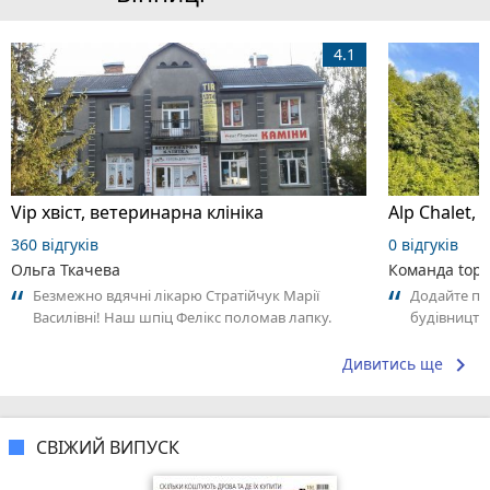
4.1
Vip хвіст, ветеринарна клініка
360 відгуків
0 відгуків
Ольга Ткачева
Команда top2
Безмежно вдячні лікарю Стратійчук Марії
Додайте пер
Василівні! Наш шпіц Фелікс поломав лапку.
будівництв
Оперували закордоном. Лікувались у лікаря...
своїм досві
keyboard_arrow_right
Дивитись ще
СВІЖИЙ ВИПУСК