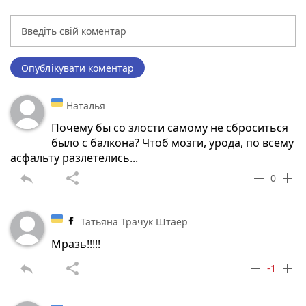
Опублікувати коментар
Наталья
Почему бы со злости самому не сброситься
было с балкона? Чтоб мозги, урода, по всему
асфальту разлетелись...
reply
share
remove
add
0
Татьяна Трачук Штаер
Мразь!!!!!
reply
share
remove
add
-1