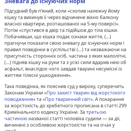
Зневага до існуючих норм
Підсудний був п’яний, коли «схопив належну йому
кішку та викинув її через відчинене вікно балкону
власної квартири, розташованої на 5-му поверсі».
Потім «спустився в двір та підійшов до тіла кішки.
Побачивши, що кішка подає ознаки життя, (…)
прагнучи показати свою зневагу до існуючих норм і
правил поведінки в суспільстві (…) та незважаючи на
присутність сторонніх осіб, частина з яких малолітні,
(…) підняв кішку на руки та з усієї сили вдарив нею об
асфальт, внаслідок чого завдав тварині несумісні із
життям тілесні ушкодження».
Така поведінка, як пояснив суд у вироку, суперечить
Законам України «
Про захист тварин від жорстокого
поводження
» та «
Про тваринний світ
». А покарання
за жорстокість до хребетного прописана в статті 299
Кримінального кодексу України. За
третьою
частиною
названої статті чоловіка судили — за дії,
вичинені з особливою жорстокістю та на очах у