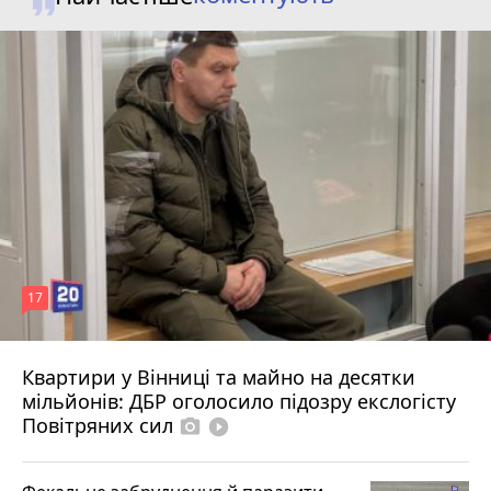
17
Квартири у Вінниці та майно на десятки
6 серпня 2026 р.
мільйонів: ДБР оголосило підозру екслогісту
Повітряних сил
photo_camera
play_circle_filled