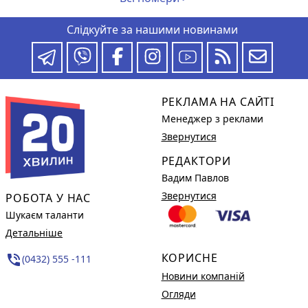
Слідкуйте за нашими новинами
РЕКЛАМА НА САЙТІ
Менеджер з реклами
Звернутися
РЕДАКТОРИ
Вадим Павлов
Звернутися
РОБОТА У НАС
Шукаєм таланти
Детальніше
КОРИСНЕ
phone_in_talk
(0432) 555 -111
Новини компаній
Огляди