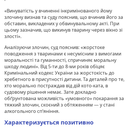
«Винуватість у вчиненні інкримінованого йому
злочину визнав та суду пояснив, що вчинив його за
обставин, викладених у обвинувальному акті. При
цьому зазначив, що викинув тварину через вікно зі
злості».
Аналізуючи злочин, суд пояснив: «жорстоке
поводження з тваринами є несумісним з вимогами
моральності та гуманності, спричиняє моральну
шкоду людині». Від 5-ти до 8-ми років обіцяє
Кримінальний кодекс України за жорстокість до
хребетного в присутності дитини. Та деталей про те,
хто морально постраждав від дій кото-ката, в
судовому рішення немає. Зате докладно
обґрунтована можливість «умовного» покарання за
тяжкий злочин, скоєний з обтяженням — у стані
алкогольного сп’яніння.
Характеризується позитивно