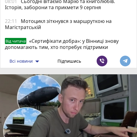
08:01
Сьогодні вітаємо Марію та книголюбів.
Історія, заборони та прикмети 9 серпня
22:11
Мотоцикл зіткнувся з маршруткою на
Магістратській
«Сертифікати добра»: у Вінниці знову
Від читача
допомагають тим, хто потребує підтримки
Всі новини
Підпишись