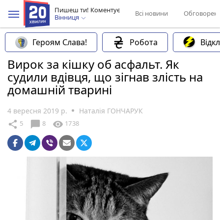
Пишеш ти! Коментує
Всі новини
Обговорен
Вінниця
Героям Слава!
Робота
Відк
Вирок за кішку об асфальт. Як
судили вдівця, що зігнав злість на
домашній тварині
4 вересня 2019 р.
Наталія ГОНЧАРУК
chat_bubble
share
visibility
5
8
1738