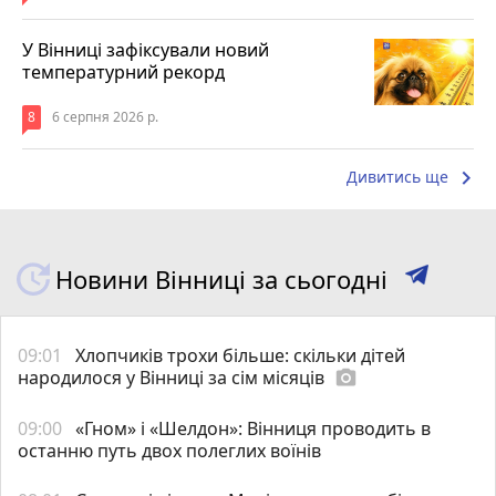
У Вінниці зафіксували новий
температурний рекорд
8
6 серпня 2026 р.
keyboard_arrow_right
Дивитись ще
Новини Вінниці за сьогодні
09:01
Хлопчиків трохи більше: скільки дітей
народилося у Вінниці за сім місяців
photo_camera
09:00
«Гном» і «Шелдон»: Вінниця проводить в
останню путь двох полеглих воїнів