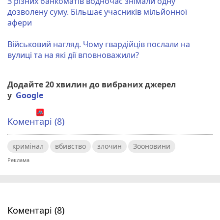
З різних банкоматів водночас знімали одну
дозволену суму. Більшає учасників мільйонної
афери
Військовий нагляд. Чому гвардійців послали на
вулиці та на які дії вповноважили?
Додайте 20 хвилин до вибраних джерел
у
Google
Коментарі (8)
кримінал
вбивство
злочин
Зооновини
Коментарі (8)