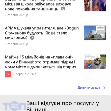
місцева школа bellydance виховує
нове покоління танцівниць
photo_camera
7 серпня 2026 р.
АРМА шукала управителя, але «Bogun
City» знову будують. Як це стало
можливим?
play_circle_filled
7 серпня 2026 р.
Майже 15 мільйонів на «плаваючі»
люки у Вінниці: хто отримав підряд і
чому місто відмовляється від старих
12
6 серпня 2026 р.
keyboard_arrow_right
Дивитись ще
Ваші відгуки про послуги у
Вінниці