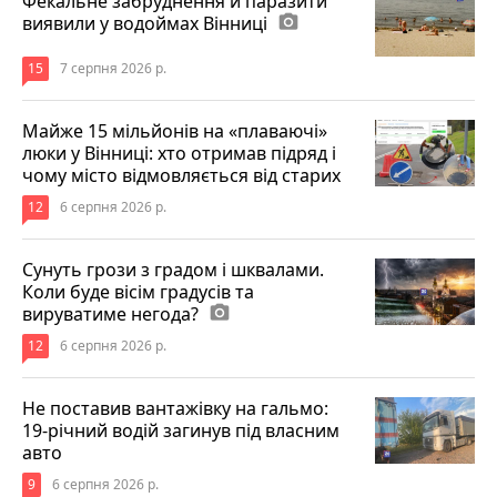
Фекальне забруднення й паразити
виявили у водоймах Вінниці
photo_camera
15
7 серпня 2026 р.
Майже 15 мільйонів на «плаваючі»
люки у Вінниці: хто отримав підряд і
чому місто відмовляється від старих
12
6 серпня 2026 р.
Сунуть грози з градом і шквалами.
Коли буде вісім градусів та
вируватиме негода?
photo_camera
12
6 серпня 2026 р.
Не поставив вантажівку на гальмо:
19-річний водій загинув під власним
авто
9
6 серпня 2026 р.