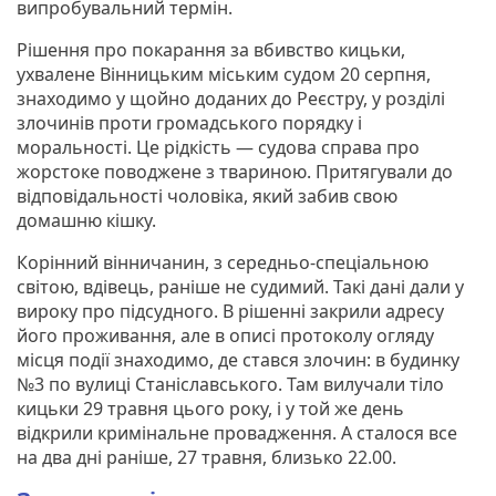
випробувальний термін.
Рішення про покарання за вбивство кицьки,
ухвалене Вінницьким міським судом 20 серпня,
знаходимо у щойно доданих до Реєстру, у розділі
злочинів проти громадського порядку і
моральності. Це рідкість — судова справа про
жорстоке поводжене з твариною. Притягували до
відповідальності чоловіка, який забив свою
домашню кішку.
Корінний вінничанин, з середньо-спеціальною
світою, вдівець, раніше не судимий. Такі дані дали у
вироку про підсудного. В рішенні закрили адресу
його проживання, але в описі протоколу огляду
місця події знаходимо, де стався злочин: в будинку
№3 по вулиці Станіславського. Там вилучали тіло
кицьки 29 травня цього року, і у той же день
відкрили кримінальне провадження. А сталося все
на два дні раніше, 27 травня, близько 22.00.