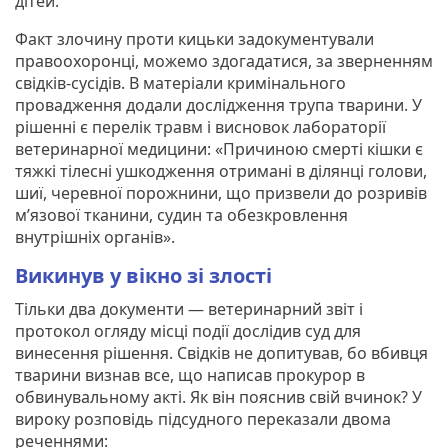
дітей.
Факт злочину проти кицьки задокументували
правоохоронці, можемо здогадатися, за зверненням
свідків-сусідів. В матеріали кримінального
провадження додали дослідження трупа тварини. У
рішенні є перелік травм і висновок лабораторії
ветеринарної медицини: «Причиною смерті кішки є
тяжкі тілесні ушкодження отримані в ділянці голови,
шиї, черевної порожнини, що призвели до розривів
м’язової тканини, судин та обезкровлення
внутрішніх органів».
Викинув у вікно зі злості
Тільки два документи — ветеринарний звіт і
протокол огляду місці події дослідив суд для
винесення рішення. Свідків не допитував, бо вбивця
тварини визнав все, що написав прокурор в
обвинувальному акті. Як він пояснив свій вчинок? У
вироку розповідь підсудного переказали двома
реченнями: