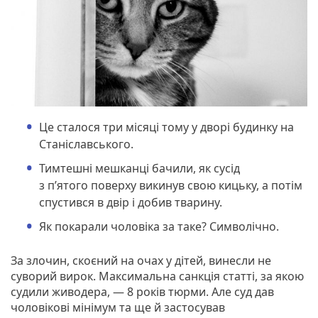
Це сталося три місяці тому у дворі будинку на
Станіславського.
Тимтешні мешканці бачили, як сусід
з п’ятого поверху викинув свою кицьку, а потім
спустився в двір і добив тварину.
Як покарали чоловіка за таке? Символічно.
За злочин, скоєний на очах у дітей, винесли не
суворий вирок. Максимальна санкція статті, за якою
судили живодера, — 8 років тюрми. Але суд дав
чоловікові мінімум та ще й застосував