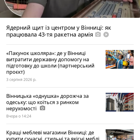
Ядерний щит із центром у Вінниці: як
працювала 43-тя ракетна армія
photo_camera
play_circle_filled
«Пакунок школяра»: де у Вінниці
витратити державну допомогу на
підготовку до школи (партнерський
проєкт)
3 серпня 2026 р.
Вінницька «однушка» дорожча за
одеську: що коїться з ринком
нерухомості
photo_camera
Вчора о 14:24
Кращі меблеві магазини Вінниці: де
купити сучасні, стильні та якісні меблі