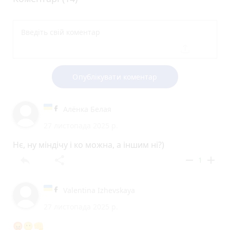
Опублікувати коментар
Алёнка Белая
27 листопада 2025 р.
Нє, ну міндічу і ко можна, а іншим ні?)
reply
share
remove
add
1
Valentina Izhevskaya
27 листопада 2025 р.
😡😶👊