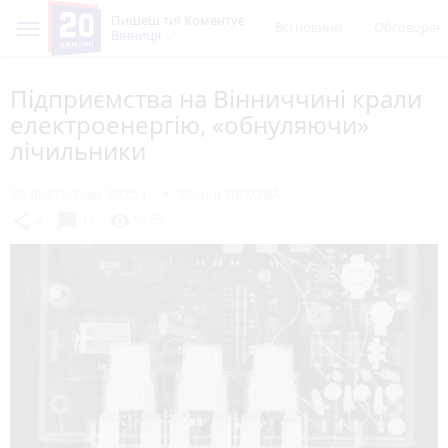
Пишеш ти! Коментує
Всі новини
Обговорен
Вінниця
Підприємства на Вінниччині крали
електроенергію, «обнуляючи»
лічильники
26 листопада 2025 р.
Марія ЛЄХОВА
chat_bubble
share
visibility
2
14
9585