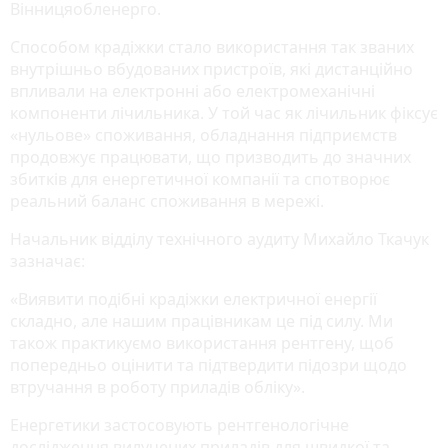
Вінницяобленерго.
Способом крадіжки стало використання так званих
внутрішньо вбудованих пристроїв, які дистанційно
впливали на електронні або електромеханічні
компоненти лічильника. У той час як лічильник фіксує
«нульове» споживання, обладнання підприємств
продовжує працювати, що призводить до значних
збитків для енергетичної компанії та спотворює
реальний баланс споживання в мережі.
Начальник відділу технічного аудиту Михайло Ткачук
зазначає:
«Виявити подібні крадіжки електричної енергії
складно, але нашим працівникам це під силу. Ми
також практикуємо використання рентгену, щоб
попередньо оцінити та підтвердити підозри щодо
втручання в роботу приладів обліку».
Енергетики застосовують рентгенологічне
дослідження вилучених приладів для швидкої та