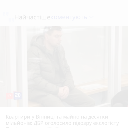
коментують
Найчастіше
17
Квартири у Вінниці та майно на десятки
6 серпня 2026 р.
мільйонів: ДБР оголосило підозру екслогісту