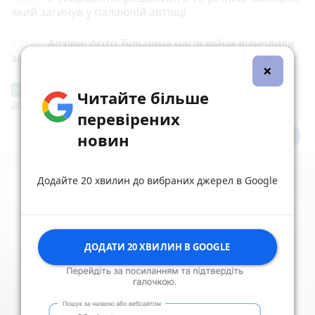
який загинув у палаючій автівці
18:02
Архівні фото Тульчина часів війни відновили
за допомогою штучного інтелекту
photo_camera
×
«Сертифікати добра»: у Вінниці знову
Від читача
Читайте більше
допомагають тим, хто потребує підтримки
перевірених
новин
Всі новини
Підпишись
Додайте 20 хвилин до вибраних джерел в Google
ДОДАТИ 20 ХВИЛИН В GOOGLE