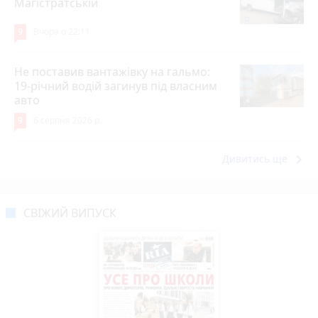
Магістратській
9
Вчора о 22:11
Не поставив вантажівку на гальмо:
19-річний водій загинув під власним
авто
9
6 серпня 2026 р.
keyboard_arrow_right
Дивитись ще
СВІЖИЙ ВИПУСК