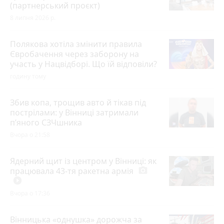
(партнерський проєкт)
8 липня 2026 р.
Полякова хотіла змінити правила
Євробачення через заборону на
участь у Нацвідборі. Що їй відповіли?
годину тому
Збив копа, трощив авто й тікав під
пострілами: у Вінниці затримали
п’яного СЗЧшника
Вчора о 21:58
Ядерний щит із центром у Вінниці: як
працювала 43-тя ракетна армія
photo_camera
play_circle_filled
Вчора о 17:36
Вінницька «однушка» дорожча за