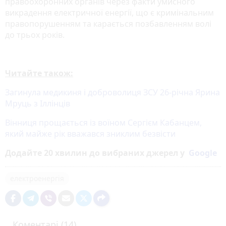
правоохоронних органів через факти умисного
викрадення електричної енергії, що є кримінальним
правопорушенням та карається позбавленням волі
до трьох років.
Читайте також:
Загинула медикиня і доброволиця ЗСУ 26-річна Ярина
Мруць з Іллінців
Вінниця прощається із воїном Сергієм Кабанцем,
який майже рік вважався зниклим безвісти
Додайте 20 хвилин до вибраних джерел у
Google
електроенергія
Коментарі (14)