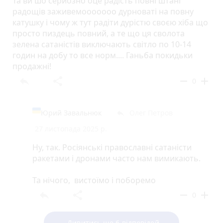
Та ви шо серйозно оце радість повні штані
радощів заживемооооооо дурноваті на повну
катушку і чому ж тут радіти дурістю своєю хіба що
просто пиздець повний, а те що ця сволота
зелена сатаністів виключають світло по 10-14
годин на добу то все норм.... Ганьба покидьки
продажні!
reply
share
remove
add
0
Юрий Завальнюк
Олег Петров
reply
27 листопада 2025 р.
Ну, так. Росіянські православні сатаністи
ракетами і дронами часто нам вимикають.
Та нічого, вистоїмо і поборемо
reply
share
remove
add
0
Дивитись ще 6 відповідей