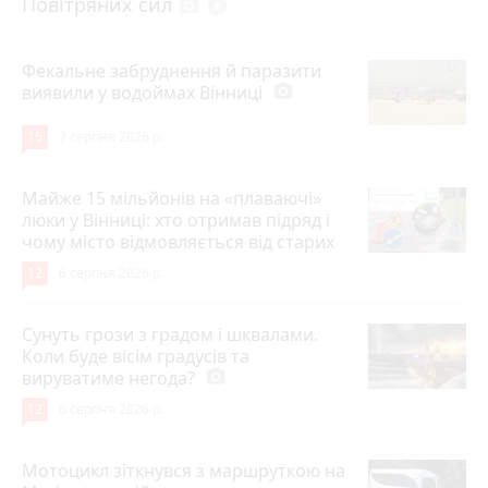
Повітряних сил
photo_camera
play_circle_filled
Фекальне забруднення й паразити
виявили у водоймах Вінниці
photo_camera
15
7 серпня 2026 р.
Майже 15 мільйонів на «плаваючі»
люки у Вінниці: хто отримав підряд і
чому місто відмовляється від старих
12
6 серпня 2026 р.
Сунуть грози з градом і шквалами.
Коли буде вісім градусів та
вируватиме негода?
photo_camera
12
6 серпня 2026 р.
Мотоцикл зіткнувся з маршруткою на