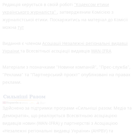
Редакція керується в своїй роботі
"Кодексом етики
українського журналіста"
, затвердженим Комісією з
журналістської етики. Поскаржитись на матеріал до Комісії
можна
тут
Видання є членом
Асоціації Незалежні регіональні видавці
України
та Всесвітньої асоціації видавців
WAN-IFRA
Матеріали з позначками "Новини компаній", "Прес-служба",
"Реклама" та "Партнерський проєкт" опубліковані на правах
реклами.
Здійснено за підтримки програми «Сильніші разом: Медіа та
Демократія», що реалізується Всесвітньою асоціацією
видавців новин (WAN-IFRA) у партнерстві з Асоціацією
«Незалежні регіональні видавці України» (АНРВУ) та