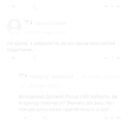
reply
share
remove
add
0
Delovoi Vladimir
27 листопада 2025 р.
Не крали, а забрали те, за що заплатили своїми
податками.
reply
share
remove
add
1
Volodymyr Mayboroda
Delovoi Vladimir
reply
27 листопада 2025 р.
Володимир Діловий Посуд собі заберіть, ви
ж оренду сплачуєте? Значить він ваш. Ну і
там ше шось може приглянеться, а шо?
reply
share
remove
add
0