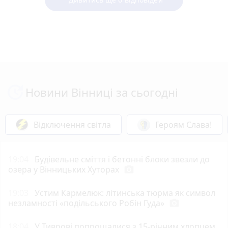
Новини Вінниці за сьогодні
Відключення світла
Героям Слава!
19:04
Будівельне сміття і бетонні блоки звезли до
озера у Вінницьких Хуторах
photo_camera
19:03
Устим Кармелюк: літинська тюрма як символ
незламності «подільського Робін Гуда»
photo_camera
18:04
У Тиврові попрощалися з 15-річним хлопцем,