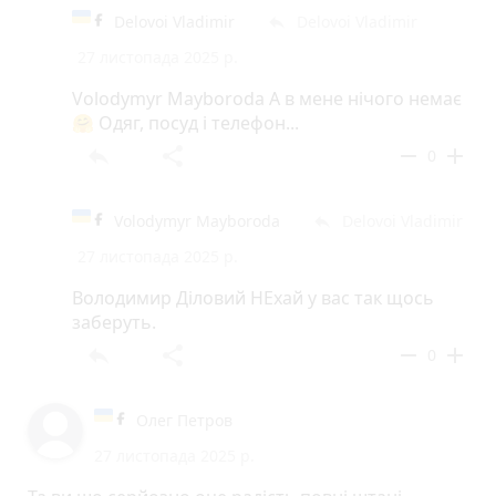
Delovoi Vladimir
Delovoi Vladimir
reply
27 листопада 2025 р.
Volodymyr Mayboroda А в мене нічого немає
🤗 Одяг, посуд і телефон...
reply
share
remove
add
0
Volodymyr Mayboroda
Delovoi Vladimir
reply
27 листопада 2025 р.
Володимир Діловий НЕхай у вас так щось
заберуть.
reply
share
remove
add
0
Олег Петров
27 листопада 2025 р.