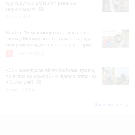
одеську: що коїться з ринком
нерухомості
photo_camera
Вчора о 14:24
Майже 15 мільйонів на «плаваючі»
люки у Вінниці: хто отримав підряд і
чому місто відмовляється від старих
12
6 серпня 2026 р.
«Син занедужав після бойових травм,
то я сіла на комбайн»: відома співачка
збирає хліб
play_circle_filled
6 серпня 2026 р.
keyboard_arrow_right
Дивитись ще