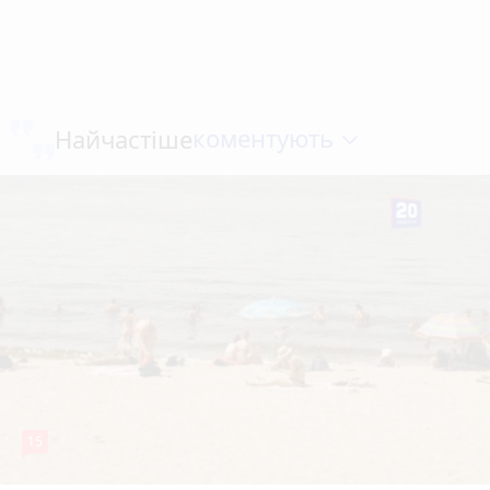
коментують
Найчастіше
15