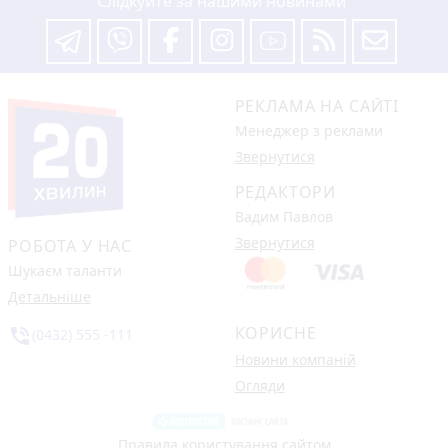
Слідкуйте за нашими новинами
РЕКЛАМА НА САЙТІ
Менеджер з реклами
Звернутися
РЕДАКТОРИ
Вадим Павлов
Звернутися
РОБОТА У НАС
Шукаєм таланти
Детальніше
КОРИСНЕ
phone_in_talk
(0432) 555 -111
Новини компаній
Огляди
Правила користування сайтом