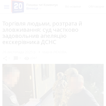
Пишеш ти! Коментує
Всі новини
Обговорен
Вінниця
Торгівля людьми, розтрата й
зловживання: суд частково
задовольнив апеляцію
екскерівника ДСНС
26 листопада 2025 р.
Марія ЛЄХОВА
chat_bubble
share
visibility
1
1
2367