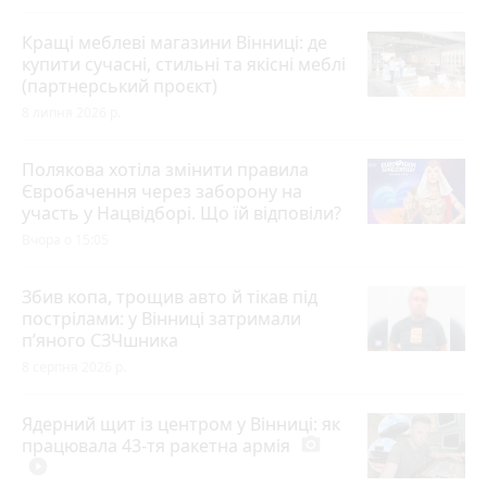
Кращі меблеві магазини Вінниці: де
купити сучасні, стильні та якісні меблі
(партнерський проєкт)
8 липня 2026 р.
Полякова хотіла змінити правила
Євробачення через заборону на
участь у Нацвідборі. Що їй відповіли?
Вчора о 15:05
Збив копа, трощив авто й тікав під
пострілами: у Вінниці затримали
п’яного СЗЧшника
8 серпня 2026 р.
Ядерний щит із центром у Вінниці: як
працювала 43-тя ракетна армія
photo_camera
play_circle_filled