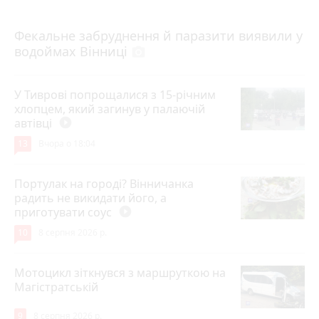
7 серпня 2026 р.
Фекальне забруднення й паразити виявили у
водоймах Вінниці
photo_camera
У Тиврові попрощалися з 15-річним
хлопцем, який загинув у палаючій
автівці
play_circle_filled
13
Вчора о 18:04
Портулак на городі? Вінничанка
радить не викидати його, а
приготувати соус
play_circle_filled
10
8 серпня 2026 р.
Мотоцикл зіткнувся з маршруткою на
Магістратській
9
8 серпня 2026 р.