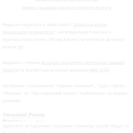
Умови і правила надання платного доступу
Редакція керується в своїй роботі
"Кодексом етики
українського журналіста"
, затвердженим Комісією з
журналістської етики. Поскаржитись на матеріал до Комісії
можна
тут
Видання є членом
Асоціації Незалежні регіональні видавці
України
та Всесвітньої асоціації видавців
WAN-IFRA
Матеріали з позначками "Новини компаній", "Прес-служба",
"Реклама" та "Партнерський проєкт" опубліковані на правах
реклами.
Здійснено за підтримки програми «Сильніші разом: Медіа та