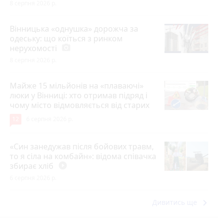
8 серпня 2026 р.
Вінницька «однушка» дорожча за
одеську: що коїться з ринком
нерухомості
photo_camera
8 серпня 2026 р.
Майже 15 мільйонів на «плаваючі»
люки у Вінниці: хто отримав підряд і
чому місто відмовляється від старих
12
6 серпня 2026 р.
«Син занедужав після бойових травм,
то я сіла на комбайн»: відома співачка
збирає хліб
play_circle_filled
6 серпня 2026 р.
keyboard_arrow_right
Дивитись ще