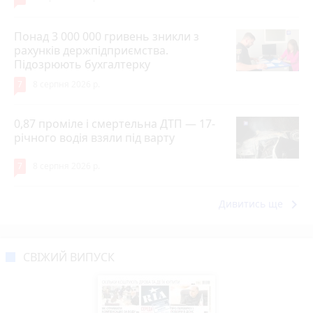
Понад 3 000 000 гривень зникли з
рахунків держпідприємства.
Підозрюють бухгалтерку
7
8 серпня 2026 р.
0,87 проміле і смертельна ДТП — 17-
річного водія взяли під варту
7
8 серпня 2026 р.
keyboard_arrow_right
Дивитись ще
СВІЖИЙ ВИПУСК