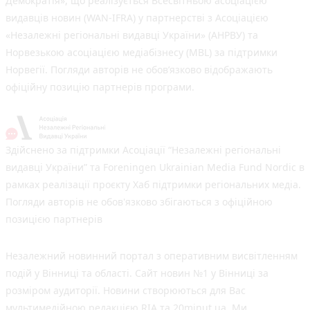
Демократія», що реалізується Всесвітньою асоціацією
видавців новин (WAN-IFRA) у партнерстві з Асоціацією
«Незалежні регіональні видавці України» (АНРВУ) та
Норвезькою асоціацією медіабізнесу (MBL) за підтримки
Норвегії. Погляди авторів не обов’язково відображають
офіційну позицію партнерів програми.
Здійснено за підтримки Асоціації “Незалежні регіональні
видавці України” та Foreningen Ukrainian Media Fund Nordic в
рамках реалізації проєкту Хаб підтримки регіональних медіа.
Погляди авторів не обов'язково збігаються з офіційною
позицією партнерів
Незалежний новинний портал з оперативним висвітленням
подій у Вінниці та області. Сайт новин №1 у Вінниці за
розміром аудиторії. Новини створюються для Вас
мультимедійною редакцією RIA та 20minut.ua. Ми