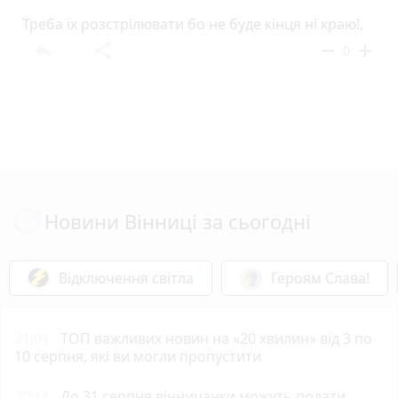
Треба їх розстрілювати бо не буде кінця ні краю!,
reply
share
remove
add
0
Новини Вінниці за сьогодні
Відключення світла
Героям Слава!
21:01
ТОП важливих новин на «20 хвилин» від 3 по
10 серпня, які ви могли пропустити
20:11
До 31 серпня вінничанки можуть подати