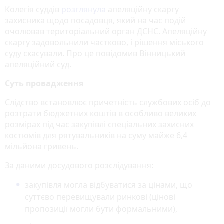
Колегія суддів
розглянула
апеляційну скаргу
захисника щодо посадовця, який на час подій
очолював територіальний орган ДСНС. Апеляційну
скаргу задовольнили частково, і рішення міського
суду скасували. Про це повідомив Вінницький
апеляційний суд.
Суть провадження
Слідство встановлює причетність службових осіб до
розтрати бюджетних коштів в особливо великих
розмірах під час закупівлі спеціальних захисних
костюмів для рятувальників на суму майже 6,4
мільйона гривень.
За даними досудового розслідування:
закупівля могла відбуватися за цінами, що
суттєво перевищували ринкові (цінові
пропозиції могли бути формальними),