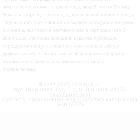
висвітлюємо важливі та цікаві події, людей, життя Вінниці.
Редакція запрошує читачів додавати власні новини в розділ
"Від читачів". Сайт 20minut.ua входить до видавничої групи
RIA Media, яка також є частиною Медіа корпорації RIA ©
20minut.ua. Усі права захищені. Будь-яка публiкацiя,
передрук чи наступне поширення матеріалів сайту у
друкованих або електронних засобах масової інформації
можлива винятково у разі письмового дозволу
правовласника.
©2017-2025 20minut.ua
вул. Ширшова, буд. 3-а, м. Вінниця, 21032
[email protected]
Cуб'єкт у сфері онлайн-медіа; ідентифікатор медіа
- R40-02726.