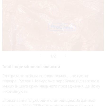
Інші інкриміновані злочини
Розтрата коштів на спецкостюмах — не єдина
підозра. Руслан Шевчук вже перебуває під вартою в
межах іншого кримінального провадження, де йому
інкримінують:
Зловживання службовим становищем: За даними
слідства, у 2024–2025 роках він змушував п'ятьох