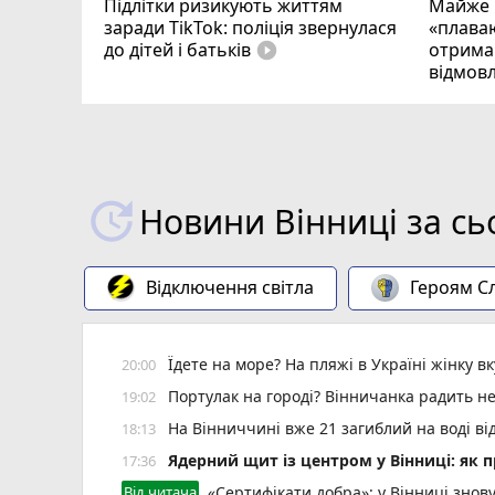
Підлітки ризикують життям
Майже 
заради TikTok: поліція звернулася
«плаваю
до дітей і батьків
отримав
play_circle_filled
відмовл
Новини Вінниці за сь
Відключення світла
Героям Сл
Їдете на море? На пляжі в Україні жінку 
20:00
Портулак на городі? Вінничанка радить не
19:02
На Вінниччині вже 21 загиблий на воді від
18:13
Ядерний щит із центром у Вінниці: як 
17:36
Від читача
«Сертифікати добра»: у Вінниці знов