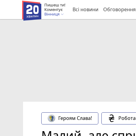
Пишеш ти!
Всі новини
Обговорення
Коментує
Вінниця
Героям Слава!
Робота
Малий, але спр