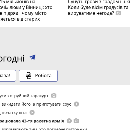
15 мільйонів на
Сунуть грози з градом і ш
чі» люки у Вінниці: хто
Коли буде вісім градусів та
 підряд і чому місто
вируватиме негода?
photo_camera
яється від старих
огодні
ава!
Робота
photo_camera
вкусив отруйний каракурт
play_circle_filled
 викидати його, а приготувати соус
play_circle_filled
 початку літа
play_circle_filled
photo_camera
працювала 43-тя ракетна армія
у допомагають тим, хто потребує підтримки