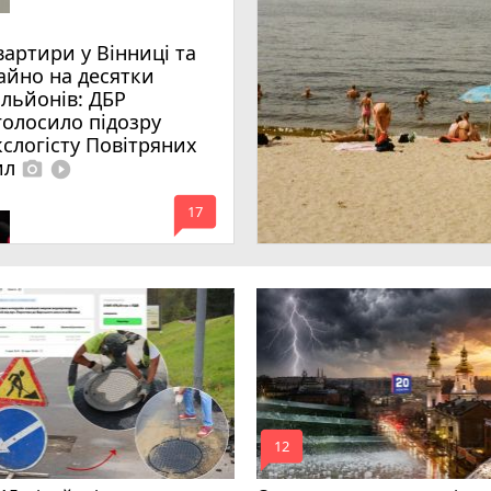
вартири у Вінниці та
айно на десятки
ільйонів: ДБР
голосило підозру
кслогісту Повітряних
ил
photo_camera
play_circle_filled
mode_comment
17
mode_comment
12