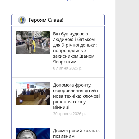
Героям Слава!
Він був чудовою
людиною і батьком
для 9-річної доньки:
попрощались з
захисником Іваном
Яворським
8 липня 2026 р.
Допомога фронту,
оздоровлення дітей і
нова техніка: ключові
рішення сесії у
Вінниці
30 травня 2026 р.
Двометровий козак із
позивним