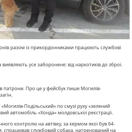
онів разом із прикордонниками працюють службові
 виявляють усе заборонене: від наркотиків до зброї.
 патрони. Про це у фейсбук пише Могилів-
агін.
у «Могилів-Подільський» по смузі руху «зелений
вий автомобіль «Хонда» молдовської реєстрації.
ого контролю на автівку, за кермом якої був 64-
, спрацював службовий собака, натренований на