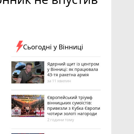
Сьогодні у Вінниці
Ядерний щит із центром
у Вінниці: як працювала
43-тя ракетна армія
за 11 хвилин
Європейський тріумф
вінницьких сумоїстів:
привезли з Кубка Європи
чотири золоті нагороди
2 години тому