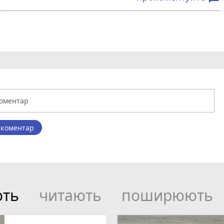
 коментар
ють
читають
поширюють