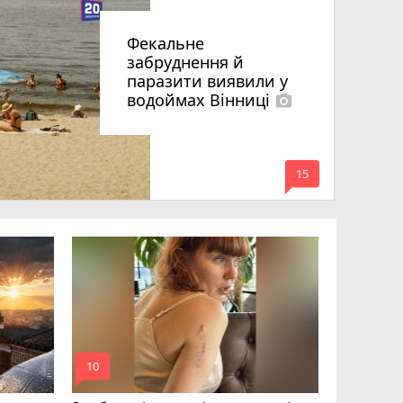
Фекальне
забруднення й
паразити виявили у
водоймах Вінниці
photo_camera
mode_comment
15
Підлітки
заради Ti
до дітей 
mode_comment
mode_comment
10
14