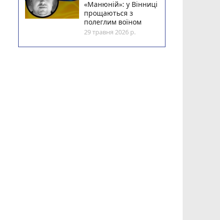
«Манюній»: у Вінниці
прощаються з
полеглим воїном
29 травня 2026 р.