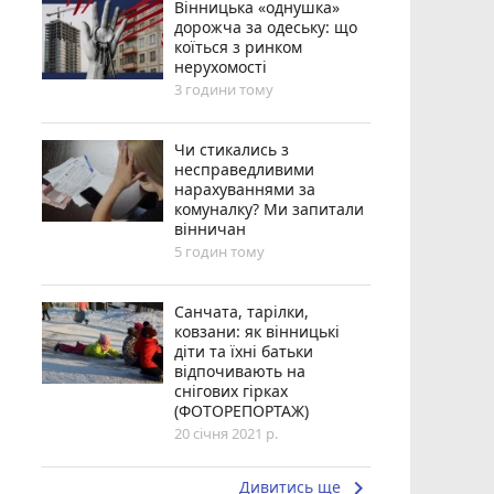
Вінницька «однушка»
дорожча за одеську: що
коїться з ринком
нерухомості
3 години тому
Чи стикались з
несправедливими
нарахуваннями за
комуналку? Ми запитали
вінничан
5 годин тому
Санчата, тарілки,
ковзани: як вінницькі
діти та їхні батьки
відпочивають на
снігових гірках
(ФОТОРЕПОРТАЖ)
20 січня 2021 р.
keyboard_arrow_right
Дивитись ще