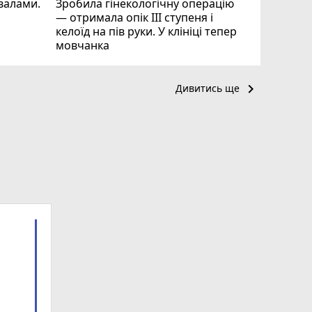
квалами.
Зробила гінекологічну операцію
— отримала опік ІІІ ступеня і
келоїд на пів руки. У клініці тепер
мовчанка
keyboard_arrow_right
Дивитись ще