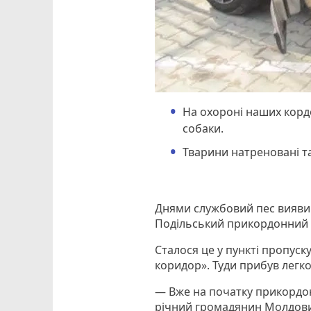
На охороні наших корд
собаки.
Тварини натреновані та
Днями службовий пес виявив
Подільський прикордонний з
Сталося це у пункті пропуск
коридор». Туди прибув легко
— Вже на початку прикордонн
річний громадянин Молдови