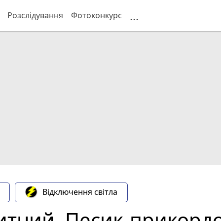
...
Розслідування
Фотоконкурс
Відключення світла
итний. Песик-прикорд