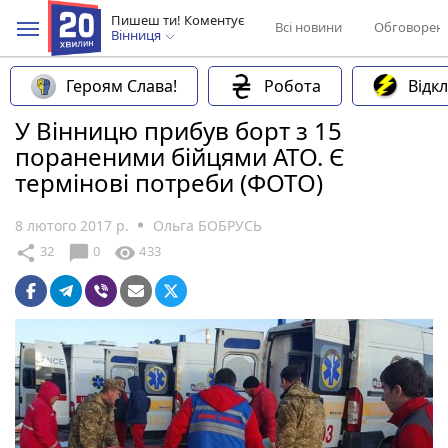
Пишеш ти! Коментує
Всі новини
Обговорен
Вінниця
Героям Слава!
Робота
Відк
У Вінницю прибув борт з 15
пораненими бійцями АТО. Є
термінові потреби (ФОТО)
8 лютого 2017 р.
Ольга БОБРУСЬ
chat_bubble
share
visibility
32
0
433