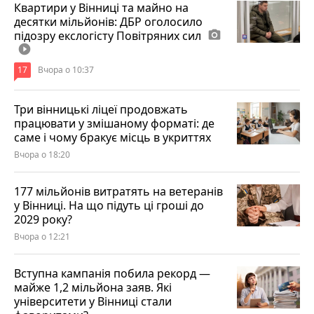
Квартири у Вінниці та майно на
десятки мільйонів: ДБР оголосило
підозру екслогісту Повітряних сил
photo_camera
play_circle_filled
17
Вчора о 10:37
Три вінницькі ліцеї продовжать
працювати у змішаному форматі: де
саме і чому бракує місць в укриттях
Вчора о 18:20
177 мільйонів витратять на ветеранів
у Вінниці. На що підуть ці гроші до
2029 року?
Вчора о 12:21
Вступна кампанія побила рекорд —
майже 1,2 мільйона заяв. Які
університети у Вінниці стали