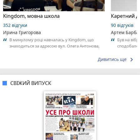
Kingdom, мовна школа
Каретний дв
352 відгуки
90 відгуків
Ирина Григорова
Артем Барба
В минулому році навчалась у Kingdom, що
Був на вібр
знаходиться за адресою вул. Олега Антонова,
сподобало
60А, викладач Оксана. Дуже задоволена...
keyboard_arrow_right
Дивитись ще
СВІЖИЙ ВИПУСК