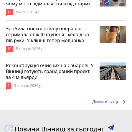
чому місто відмовляється від старих
12
Вчора о 13:42
Зробила гінекологічну операцію —
отримала опік ІІІ ступеня і келоїд на
пів руки. У клініці тепер мовчанка
10
5 серпня 2026 р.
Реконструкція очисних на Сабарові. У
Вінниці готують грандіозний проєкт
за 4 мільярди
9
5 серпня 2026 р.
keyboard_arrow_right
Дивитись ще
Новини Вінниці за сьогодні