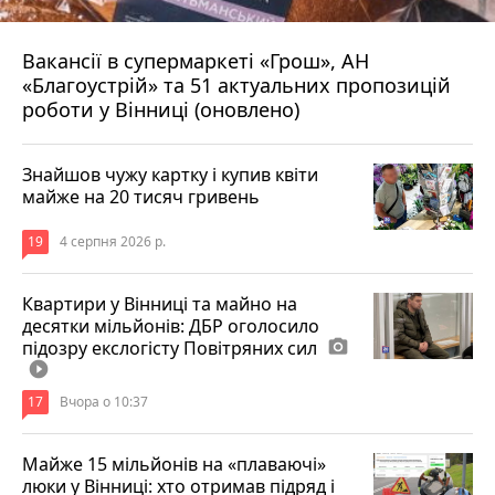
Вакансії в супермаркеті «Грош», АН
4 серпня 2026 р.
«Благоустрій» та 51 актуальних пропозицій
роботи у Вінниці (оновлено)
Знайшов чужу картку і купив квіти
майже на 20 тисяч гривень
19
4 серпня 2026 р.
Квартири у Вінниці та майно на
десятки мільйонів: ДБР оголосило
підозру екслогісту Повітряних сил
photo_camera
play_circle_filled
17
Вчора о 10:37
Майже 15 мільйонів на «плаваючі»
люки у Вінниці: хто отримав підряд і