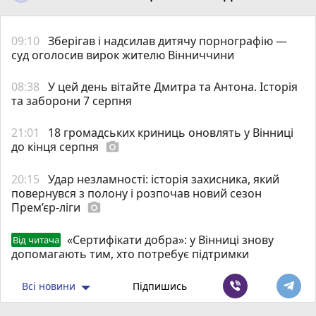
09:10
Зберігав і надсилав дитячу порнографію —
суд оголосив вирок жителю Вінниччини
08:38
У цей день вітайте Дмитра та Антона. Історія
та заборони 7 серпня
21:01
18 громадських криниць оновлять у Вінниці
до кінця серпня
photo_camera
20:15
Удар незламності: історія захисника, який
повернувся з полону і розпочав новий сезон
Прем’єр-ліги
photo_camera
«Сертифікати добра»: у Вінниці знову
Від читача
допомагають тим, хто потребує підтримки
Всі новини
Підпишись