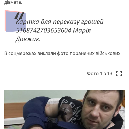
дівчата.
Картка для переказу грошей
5168742703653604 Марія
Довжик.
В соцмережах виклали фото поранених військових:
P
N
r
e
Фото
1
з 13
e
x
v
t
i
o
u
s