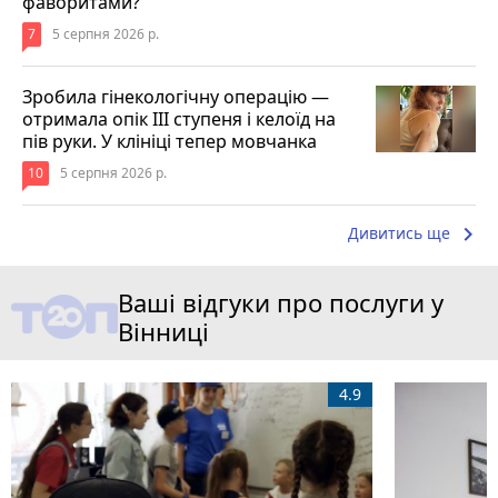
фаворитами?
7
5 серпня 2026 р.
Зробила гінекологічну операцію —
отримала опік ІІІ ступеня і келоїд на
пів руки. У клініці тепер мовчанка
10
5 серпня 2026 р.
keyboard_arrow_right
Дивитись ще
Ваші відгуки про послуги у
Вінниці
4.9