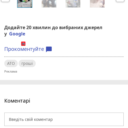
r
e
e
x
v
t
i
o
Додайте 20 хвилин до вибраних джерел
u
у
Google
s
Прокоментуйте
chat_bubble
АТО
гроші
Коментарі