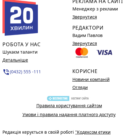
РЕКЛАМА НА САЙТІ
Менеджер з реклами
Звернутися
РЕДАКТОРИ
Вадим Павлов
Звернутися
РОБОТА У НАС
Шукаєм таланти
Детальніше
КОРИСНЕ
phone_in_talk
(0432) 555 -111
Новини компаній
Огляди
Правила користування сайтом
Умови і правила надання платного доступу
Редакція керується в своїй роботі
"Кодексом етики