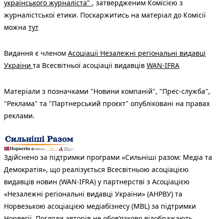
українського журналіста"
, затвердженим Комісією з
журналістської етики. Поскаржитись на матеріал до Комісії
можна
тут
Видання є членом
Асоціації Незалежні регіональні видавці
України
та Всесвітньої асоціації видавців
WAN-IFRA
Матеріали з позначками "Новини компаній", "Прес-служба",
"Реклама" та "Партнерський проєкт" опубліковані на правах
реклами.
Здійснено за підтримки програми «Сильніші разом: Медіа та
Демократія», що реалізується Всесвітньою асоціацією
видавців новин (WAN-IFRA) у партнерстві з Асоціацією
«Незалежні регіональні видавці України» (АНРВУ) та
Норвезькою асоціацією медіабізнесу (MBL) за підтримки
Норвегії. Погляди авторів не обов’язково відображають