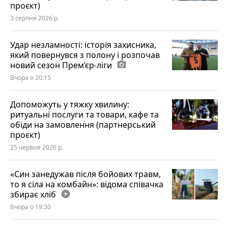
проєкт)
3 серпня 2026 р.
Удар незламності: історія захисника,
який повернувся з полону і розпочав
новий сезон Прем’єр-ліги
photo_camera
Вчора о 20:15
Допоможуть у тяжку хвилину:
ритуальні послуги та товари, кафе та
обіди на замовлення (партнерський
проєкт)
25 червня 2026 р.
«Син занедужав після бойових травм,
то я сіла на комбайн»: відома співачка
збирає хліб
play_circle_filled
Вчора о 19:30