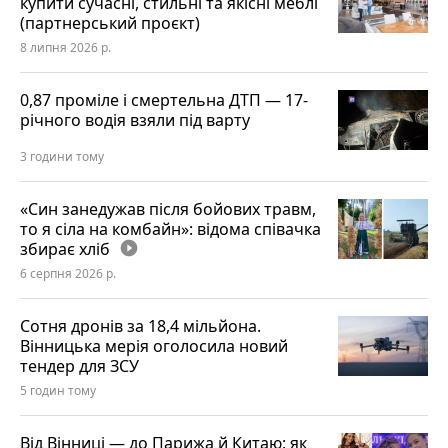
купити сучасні, стильні та якісні меблі
(партнерський проєкт)
8 липня 2026 р.
0,87 проміле і смертельна ДТП — 17-
річного водія взяли під варту
3 години тому
«Син занедужав після бойових травм,
то я сіла на комбайн»: відома співачка
збирає хліб
play_circle_filled
6 серпня 2026 р.
Сотня дронів за 18,4 мільйона.
Вінницька мерія оголосила новий
тендер для ЗСУ
5 годин тому
Від Вінниці — до Парижа й Китаю: як