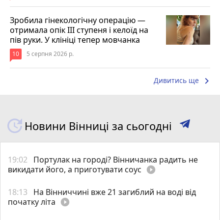
Зробила гінекологічну операцію —
отримала опік ІІІ ступеня і келоїд на
пів руки. У клініці тепер мовчанка
10
5 серпня 2026 р.
keyboard_arrow_right
Дивитись ще
Новини Вінниці за сьогодні
19:02
Портулак на городі? Вінничанка радить не
викидати його, а приготувати соус
play_circle_filled
18:13
На Вінниччині вже 21 загиблий на воді від
початку літа
play_circle_filled