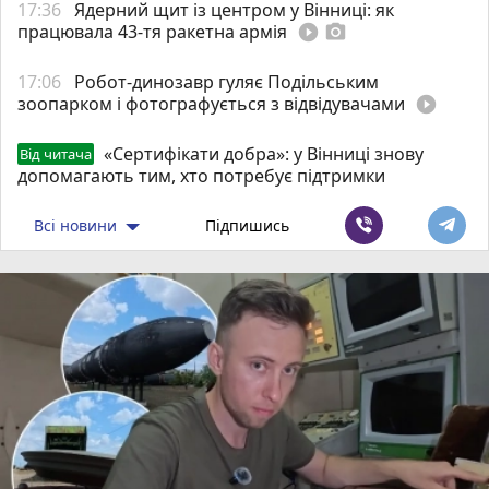
17:36
Ядерний щит із центром у Вінниці: як
працювала 43-тя ракетна армія
play_circle_filled
photo_camera
17:06
Робот-динозавр гуляє Подільським
зоопарком і фотографується з відвідувачами
play_circle_filled
«Сертифікати добра»: у Вінниці знову
Від читача
допомагають тим, хто потребує підтримки
Всі новини
Підпишись