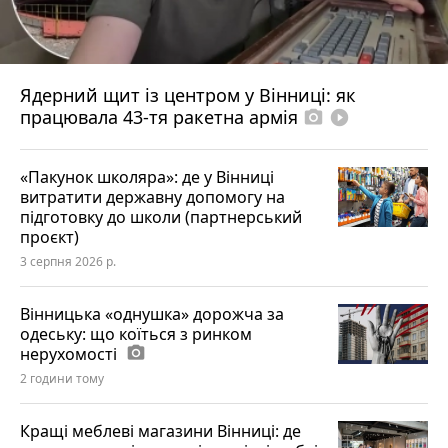
Ядерний щит із центром у Вінниці: як
працювала 43-тя ракетна армія
photo_camera
play_circle_filled
«Пакунок школяра»: де у Вінниці
витратити державну допомогу на
підготовку до школи (партнерський
проєкт)
3 серпня 2026 р.
Вінницька «однушка» дорожча за
одеську: що коїться з ринком
нерухомості
photo_camera
2 години тому
Кращі меблеві магазини Вінниці: де