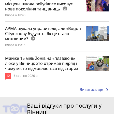
місцева школа bellydance виховує
нове покоління танцівниць
photo_camera
Вчора о 18:40
АРМА шукала управителя, але «Bogun
City» знову будують. Як це стало
можливим?
play_circle_filled
Вчора о 19:15
Майже 15 мільйонів на «плаваючі»
люки у Вінниці: хто отримав підряд і
чому місто відмовляється від старих
12
6 серпня 2026 р.
keyboard_arrow_right
Дивитись ще
Ваші відгуки про послуги у
Вінниці