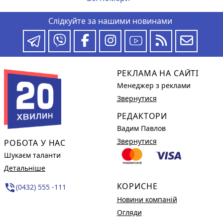
Слідкуйте за нашими новинами
РЕКЛАМА НА САЙТІ
Менеджер з реклами
Звернутися
РЕДАКТОРИ
Вадим Павлов
Звернутися
РОБОТА У НАС
Шукаєм таланти
Детальніше
КОРИСНЕ
phone_in_talk
(0432) 555 -111
Новини компаній
Огляди