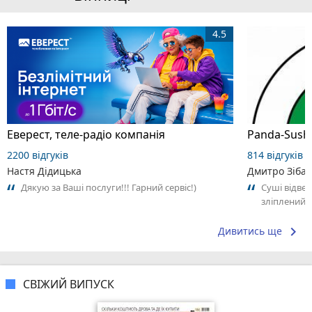
4.5
Еверест, теле-радіо компанія
Panda-Sushi
2200 відгуків
814 відгуків
Настя Дідицька
Дмитро Зіба
Дякую за Ваші послуги!!! Гарний сервіс!)
Суші відвер
зліплений, 
аби як та вс
keyboard_arrow_right
Дивитись ще
СВІЖИЙ ВИПУСК