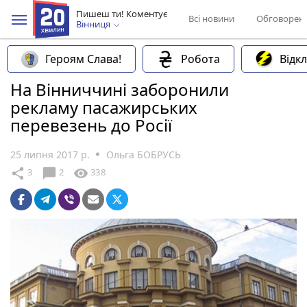
Пишеш ти! Коментує
Всі новини
Обговорен
Вінниця
Героям Слава!
Робота
Відк
На Вінниччині заборонили
рекламу пасажирських
перевезень до Росії
25 липня 2017 р.
Ольга БОБРУСЬ
chat_bubble
share
visibility
3
2
338