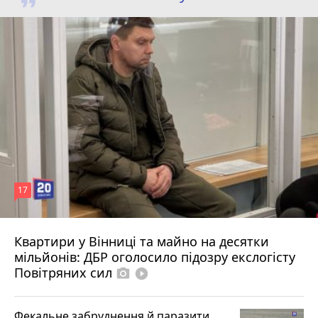
17
Квартири у Вінниці та майно на десятки
6 серпня 2026 р.
мільйонів: ДБР оголосило підозру екслогісту
Повітряних сил
photo_camera
play_circle_filled
Фекальне забруднення й паразити