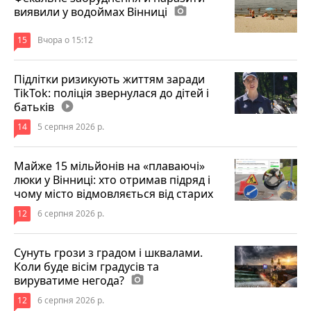
виявили у водоймах Вінниці
photo_camera
15
Вчора о 15:12
Підлітки ризикують життям заради
TikTok: поліція звернулася до дітей і
батьків
play_circle_filled
14
5 серпня 2026 р.
Майже 15 мільйонів на «плаваючі»
люки у Вінниці: хто отримав підряд і
чому місто відмовляється від старих
12
6 серпня 2026 р.
Сунуть грози з градом і шквалами.
Коли буде вісім градусів та
вируватиме негода?
photo_camera
12
6 серпня 2026 р.