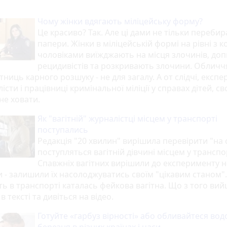
Чому жінки вдягають міліцейську форму?
Це красиво? Так. Але ці дами не тільки переби
папери. Жінки в міліцейській формі на рівні з 
чоловіками виїжджають на місця злочинів, до
рецидивістів та розкривають злочини. Обличч
тниць карного розшуку - не для загалу. А от слідчі, експе
істи і працівниці кримінальної міліції у справах дітей, св
не ховати.
Як "вагітній" журналістці місцем у транспорті
поступались
Редакція "20 хвилин" вирішила перевірити "на с
поступляться вагітній дівчині місцем у транспо
Спавжніх вагітних вирішили до експерименту н
и - залишили їх насолоджуватись своїм "цікавим станом".
ь в транспорті каталась фейкова вагітна. Що з того вий
в тексті та дивіться на відео.
Готуйте «гарбуз вірності» або обливайтеся вод