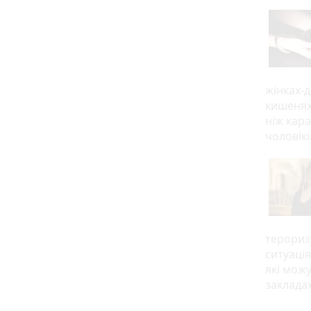
жінках-д
кишенях.
ніж кара
чоловікі
тероризу
ситуація
які можу
закладах