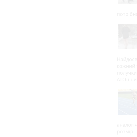
потрібн
Найдосві
кожний т
получки 
АТОшни
аналогіч
розмірі 