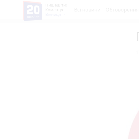
Пишеш ти!
Всі новини
Обговорення
Коментує
Вінниця
1