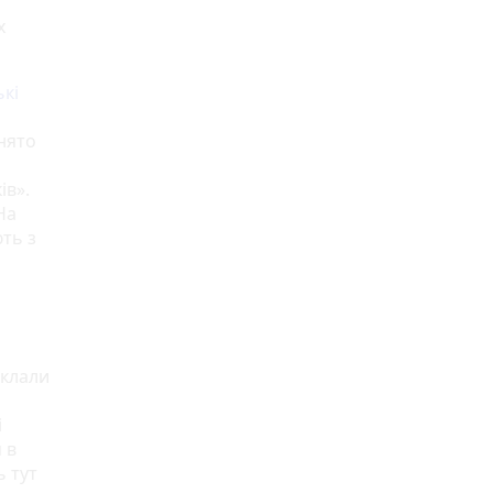
х
ькі
нято
ів».
На
ють з
склали
і
 в
ь тут