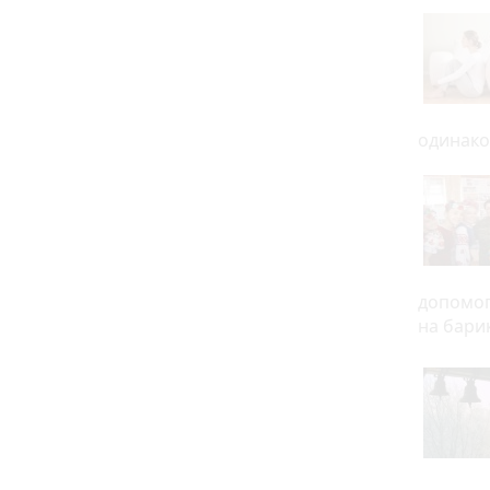
одинако
допомог
на бари