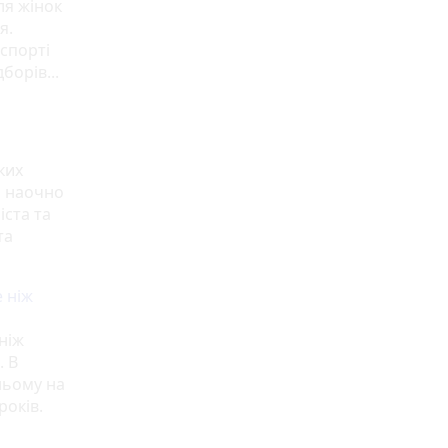
ля жінок
я.
спорті
борів...
ких
и наочно
іста та
та
е ніж
ніж
. В
ньому на
років.