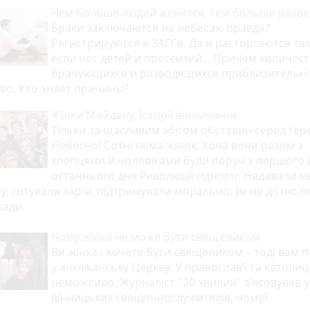
Чем больше людей женятся, тем больше разве
Браки заключаются на небесах, правда?
Регистрируются в ЗАГСе. Да и расторгаются та
если нет детей и претензий... Причем количес
брачующихся и разводящихся приблизительн
во. Кто знает причины?
Жінки Майдану. Історії вінничанок
Тільки за щасливим збігом обставин серед Гер
Небесної Сотні нема жінок. Хоча вони разом з
хлопцями й чоловіками були поруч з першого 
останнього дня Революції гідності. Надавали 
у, готували харчі, підтримували морально. Їм не дозвол
кади.
Чому жінка не може бути священиком
Ви жінка і хочете бути священиком – тоді вам 
у англіканську Церкву. У православ’ї та католиц
неможливо. Журналіст "20 хвилин" з’ясовував у
вінницьких священнослужителів, чому?