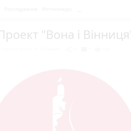
...
Розслідування
Фотоконкурс
Проект "Вона і Вінниця
7 лютого 2015 р.
20 хвилин
chat_bubble
share
visibility
10
1
1737