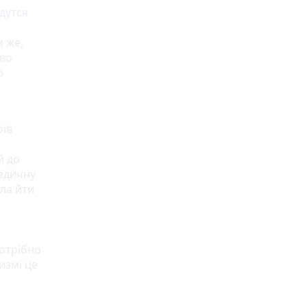
дутся
м же,
тво
о
оїв
й до
медичну
яла йти
потрібно
измі це