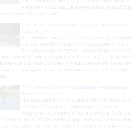
високі підбори. Ми ж у свою чергу зібрали ТОП
небезпечних місць, де вінничанкам на підбора
о бути дуже обережними.
Секс-бізнес криза не чіпає або Які вони, вінниц
проститутки
Робітники комерційного сексу. Чому їх не прий
називати робітницями? Бо серед майже тисячі
вінницьких проституток – два десятки «хлопчик
дченішому 57 років. А найстаршій повії-жінці – 63 роки. 
овар є свій купець... І коли інфляція, клієнти не переста
їздити на окружну. Бізнесмени, чиновники, міліціонери,
ки…
TOP-10 вінницьких спортсменок – напередодні
Жіночого свята
Напередодні Жіночого свята RIA і «20 хвилин» 
своєрідний рейтинг найкращих вінницьких
спортсменок, тренерів і організаторів. Як й інш
ні списки, він є суб’єктивним. Окрім того, має обмеження
– це лише десятка. Тож не треба ображатися, якщо когос