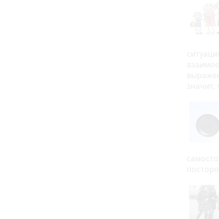
ситуаци
взаимоо
выражен
значит, 
самосто
посторо