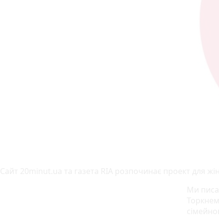
Сайт 20minut.ua та газета RIA розпочинає проект для жін
Ми писа
Торкнемо
сімейно