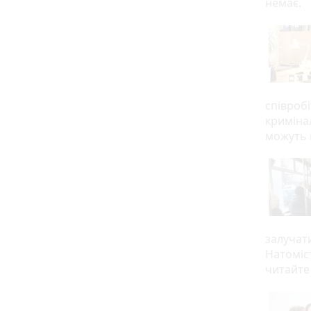
немає.
співробі
кримінал
можуть 
залучат
Натоміст
читайте 