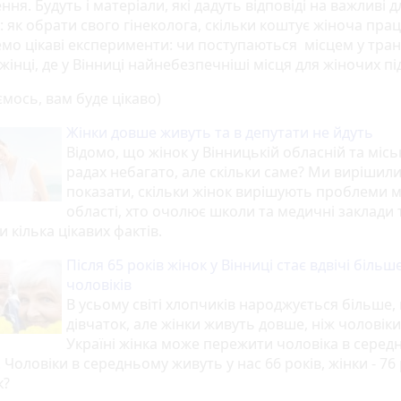
ня. Будуть і матеріали, які дадуть відповіді на важливі д
 як обрати свого гінеколога, скільки коштує жіноча прац
мо цікаві експерименти: чи поступаються місцем у тран
 жінці, де у Вінниці найнебезпечніші місця для жіночих під
мось, вам буде цікаво)
Жінки довше живуть та в депутати не йдуть
Відомо, що жінок у Вінницькій обласній та місь
радах небагато, але скільки саме? Ми вирішил
показати, скільки жінок вирішують проблеми м
області, хто очолює школи та медичні заклади 
и кілька цікавих фактів.
Після 65 років жінок у Вінниці стає вдвічі більш
чоловіків
В усьому світі хлопчиків народжується більше, 
дівчаток, але жінки живуть довше, ніж чоловіки
Україні жінка може пережити чоловіка в серед
. Чоловіки в середньому живуть у нас 66 років, жінки - 76 
к?