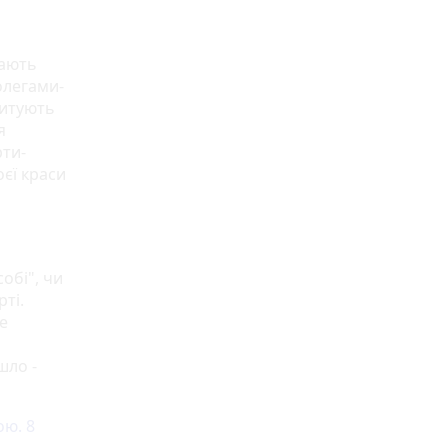
рають
колегами-
питують
я
рти-
оєї краси
обі", чи
рті.
е
шло -
ою. 8