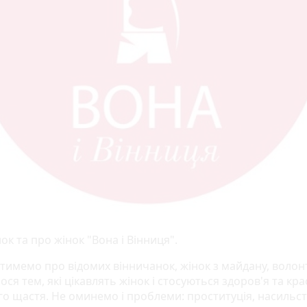
ок та про жінок "Вона і Вінниця".
тимемо про відомих вінничанок, жінок з майдану, волонт
ся тем, які цікавлять жінок і стосуються здоров'я та кра
го щастя. Не оминемо і проблеми: проституція, насильст