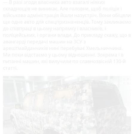
— В разі згоди власника авто взагалі ніяких
складнощів не виникає. Але головне, щоб поліція і
військова адміністрація йшли назустріч. Вони обіцяли
ще одне авто для спецпризначенців. Тому закликаємо
до співпраці в цьому напрямку і власників, і
поліцейських, і органи влади. До прикладу скажу, що в
авангарді передачі машин на ЗСУ з
арештмайданчиків нині перебуває Хмельниччина.
Ми поки відстаємо у цьому відношенні. Зокрема і в
питанні машин, які вилучили по славнозвісній 130-й
статті.
