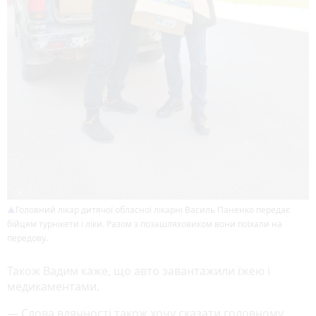
Головний лікар дитячої обласної лікарні Василь Паненко передає
бійцям турнікети і ліки. Разом з позашляховиком вони поїхали на
передову.
Також Вадим каже, що авто завантажили їжею і
медикаментами.
— Слова вдячності також хочу сказати головному