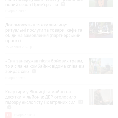
новий сезон Прем’єр-ліги
photo_camera
Вчора о 20:15
Допоможуть у тяжку хвилину:
ритуальні послуги та товари, кафе та
обіди на замовлення (партнерський
проєкт)
25 червня 2026 р.
«Син занедужав після бойових травм,
то я сіла на комбайн»: відома співачка
збирає хліб
play_circle_filled
Вчора о 19:30
Квартири у Вінниці та майно на
десятки мільйонів: ДБР оголосило
підозру екслогісту Повітряних сил
photo_camera
play_circle_filled
17
Вчора о 10:37