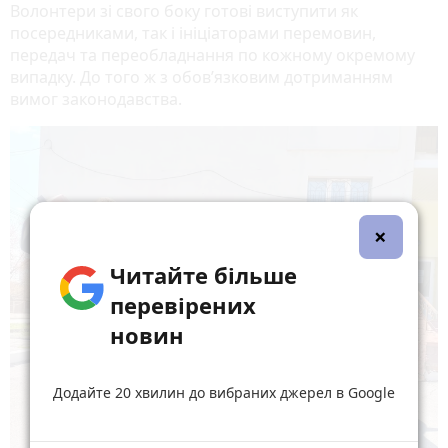
Волонтери зі свого боку готові виступити як
посередниками, так і ініціаторами перемовин,
передач та переобладнання по кожному окремому
випадку. До того ж з обов’язковим дотриманням
вимог законодавства.
×
Читайте більше
перевірених
новин
Додайте 20 хвилин до вибраних джерел в Google