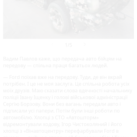
Вадим Павлов каже, що передача авто бійцям на
передову — спільна праця багатьох людей.
— Ford поїхав вже на передову. Туди, де він вкрай
потрібен. І це не моя заслуга. Це спільна робота усіх
моїх друзів. Маю сказати слова вдячності начальнику
поліції Івану Іщенку і голові військової адміністрації
Сергію Борзову. Вони без вагань передали авто і
підписали усі папери. Потім були інші роботи по
автомобілю. Хлопці з СТО «Автошторм»
відремонтували ходову, Ігор Чистоколяний і його
хлопці з «Вінавтоцентру» перефарбували Ford в