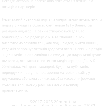
Погляди авторів не обов'язково збігаються з офіційною
позицією партнерів
Незалежний новинний портал з оперативним висвітленням
подій у Вінниці та області. Сайт новин №1 у Вінниці за
розміром аудиторії. Новини створюються для Вас
мультимедійною редакцією RIA та 20minut.ua. Ми
висвітлюємо важливі та цікаві події, людей, життя Вінниці.
Редакція запрошує читачів додавати власні новини в розділ
"Від читачів". Сайт 20minut.ua входить до видавничої групи
RIA Media, яка також є частиною Медіа корпорації RIA ©
20minut.ua. Усі права захищені. Будь-яка публiкацiя,
передрук чи наступне поширення матеріалів сайту у
друкованих або електронних засобах масової інформації
можлива винятково у разі письмового дозволу
правовласника.
©2017-2025 20minut.ua
вул. Ширшова, буд. 3-а, м. Вінниця, 21032