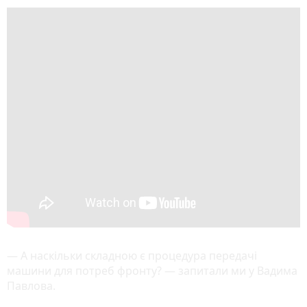
— А наскільки складною є процедура передачі
машини для потреб фронту? — запитали ми у Вадима
Павлова.