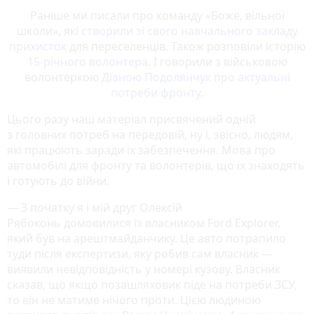
Раніше ми писали про команду «Боже, вільної
школи», які
створили зі свого навчального закладу
прихисток
для переселенців. Також розповіли історію
15-річного волонтера
. І говорили з військовою
волонтеркою
Діаною Подолянчук про актуальні
потреби фронту
.
Цього разу наш матеріал присвячений одній
з головних потреб на передовій, ну і, звісно, людям,
які працюють заради їх забезпечення. Мова про
автомобілі для фронту та волонтерів, що їх знаходять
і готують до війни.
— З початку я і мій друг Олексій
Рябоконь домовилися із власником Ford Explorer,
який був на арештмайданчику. Це авто потрапило
туди після експертизи, яку робив сам власник —
виявили невідповідність у номері кузову. Власник
сказав, що якщо позашляховик піде на потреби ЗСУ,
то він не матиме нічого проти. Цією людиною