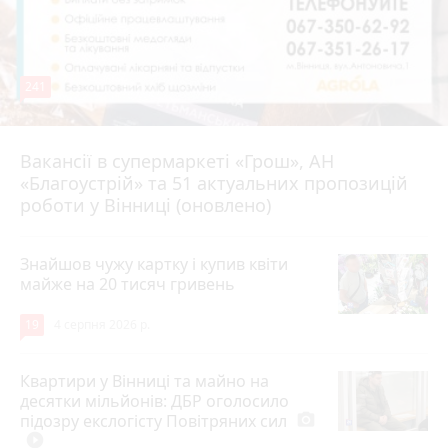
241
Вакансії в супермаркеті «Грош», АН
4 серпня 2026 р.
«Благоустрій» та 51 актуальних пропозицій
роботи у Вінниці (оновлено)
Знайшов чужу картку і купив квіти
майже на 20 тисяч гривень
19
4 серпня 2026 р.
Квартири у Вінниці та майно на
десятки мільйонів: ДБР оголосило
підозру екслогісту Повітряних сил
photo_camera
play_circle_filled