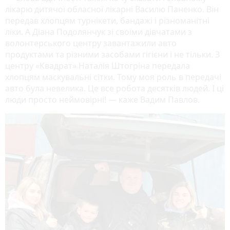
лікарю дитячої обласної лікарні Василю Паненко. Він
передав хлопцям турнікети, бандажі і різноманітні
ліки. А Діана Подолянчук зі своїми дівчатами з
волонтерського центру завантажили авто
продуктами та різними засобами гігієни і не тільки. З
центру «Квадрат» Наталія Штогріна передала
хлопцям маскувальні сітки. Тому моя роль в передачі
авто була невелика. Це все робота десятків людей. І ці
люди просто неймовірні! — каже Вадим Павлов.