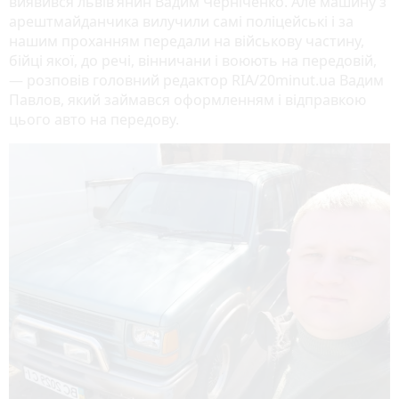
виявився львів’янин Вадим Черніченко. Але машину з
арештмайданчика вилучили самі поліцейські і за
нашим проханням передали на військову частину,
бійці якої, до речі, вінничани і воюють на передовій,
— розповів головний редактор RIA/20minut.ua Вадим
Павлов, який займався оформленням і відправкою
цього авто на передову.