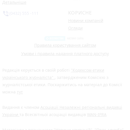
Детальніше
КОРИСНЕ
phone_in_talk
(0432) 555 -111
Новини компаній
Огляди
Правила користування сайтом
Умови і правила надання платного доступу
Редакція керується в своїй роботі
"Кодексом етики
українського журналіста"
, затвердженим Комісією з
журналістської етики. Поскаржитись на матеріал до Комісії
можна
тут
Видання є членом
Асоціації Незалежні регіональні видавці
України
та Всесвітньої асоціації видавців
WAN-IFRA
Матеріали з позначками "Новини компаній", "Прес-служба",