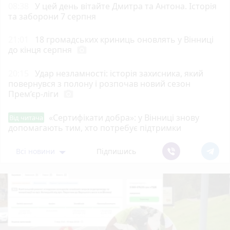
08:38
У цей день вітайте Дмитра та Антона. Історія
та заборони 7 серпня
21:01
18 громадських криниць оновлять у Вінниці
до кінця серпня
photo_camera
20:15
Удар незламності: історія захисника, який
повернувся з полону і розпочав новий сезон
Прем’єр-ліги
photo_camera
«Сертифікати добра»: у Вінниці знову
Від читача
допомагають тим, хто потребує підтримки
Всі новини
Підпишись