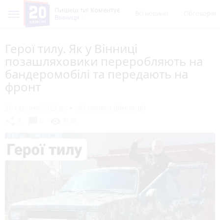
Пишеш ти! Коментує
Всі новини
Обговорен
Вінниця
Герої тилу. Як у Вінниці
позашляховики переробляють на
бандеромобілі та передають на
фронт
20 серпня 2022 р.
20 хвилин (Вінниця)
chat_bubble
share
visibility
4
0
4538