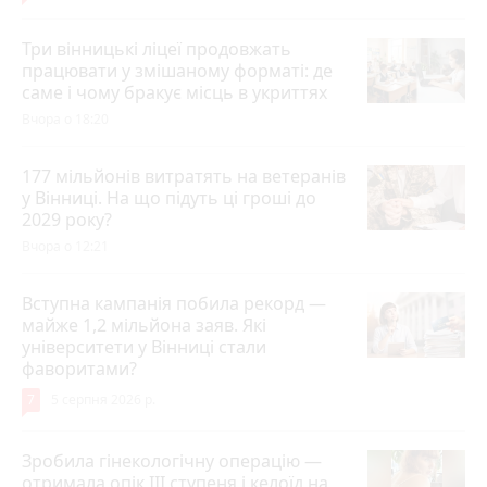
Три вінницькі ліцеї продовжать
працювати у змішаному форматі: де
саме і чому бракує місць в укриттях
Вчора о 18:20
177 мільйонів витратять на ветеранів
у Вінниці. На що підуть ці гроші до
2029 року?
Вчора о 12:21
Вступна кампанія побила рекорд —
майже 1,2 мільйона заяв. Які
університети у Вінниці стали
фаворитами?
7
5 серпня 2026 р.
Зробила гінекологічну операцію —
отримала опік ІІІ ступеня і келоїд на