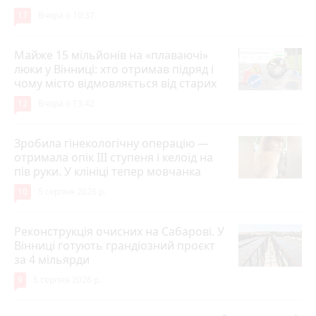
17
Вчора о 10:37
Майже 15 мільйонів на «плаваючі»
люки у Вінниці: хто отримав підряд і
чому місто відмовляється від старих
12
Вчора о 13:42
Зробила гінекологічну операцію —
отримала опік ІІІ ступеня і келоїд на
пів руки. У клініці тепер мовчанка
10
5 серпня 2026 р.
Реконструкція очисних на Сабарові. У
Вінниці готують грандіозний проєкт
за 4 мільярди
9
5 серпня 2026 р.