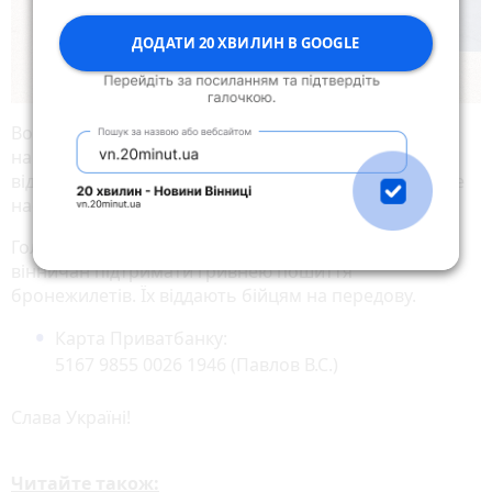
ДОДАТИ 20 ХВИЛИН В GOOGLE
Волонтери звертають увагу: Україна нині у
найбільшій біді. Мільйони з наших співвітчизників
віддають на фронт останнє. Будьте із ними, а інакше
нас не буде кому захищати!
Головний редактор RIA/20minut.ua також просить
вінничан підтримати гривнею пошиття
бронежилетів. Їх віддають бійцям на передову.
Карта Приватбанку:
5167 9855 0026 1946 (Павлов В.С.)
Слава Україні!
Читайте також: