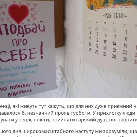
нці, які живуть тут кажуть, що для них дуже приємний н
здавалося б, незначний прояв турботи. У прихистку люди
увати у теплі, поїсти, прийняти гарячий душ, поговорит
шого дня широкомасштабного наступу ми зрозуміли, щ