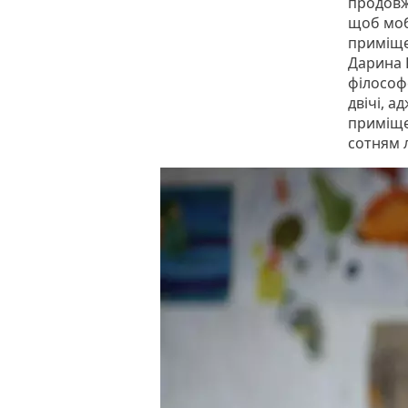
продовж
щоб мобі
приміще
Дарина 
філософ
двічі, 
приміще
сотням 