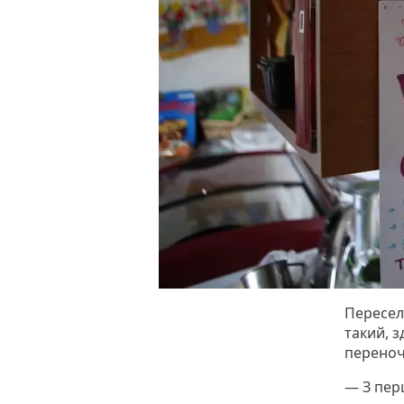
Переселе
такий, 
переноч
— З пер