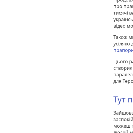
про пра
тисячі в
українсь
відео м
Також м
усіляко 
прапори
Цього ра
створил
паралел
для Тер
Тут 
Зайшовш
заспокій
можеш п
людей м