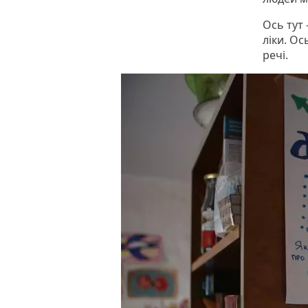
Ось тут 
ліки. Ос
речі.