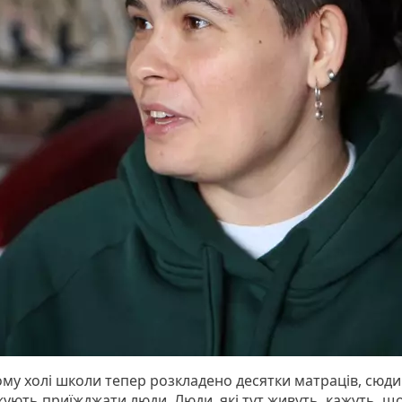
ому холі школи тепер розкладено десятки матраців, сюд
ують приїжджати люди. Люди, які тут живуть, кажуть, щ