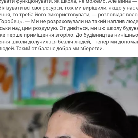
увати функціонувати, як школа, не можемо. Але війна — 
лізувати всі свої ресурси, тож ми вирішили, якщо у нас 
ння, то треба його використовувати, — розповідає вол
Горобець. — Ми не розраховували на такий наплив люде
ськи над цим роздумую. От дивіться, ми цю школу будув
адже перше приміщення згоріло. До будівництва нинішнь
ння школи долучилося безліч людей, і тепер ми допома
людей. Такий от баланс добра ми зберегли.