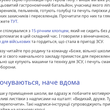
цьовитий гастрономічний батальйон, учасниці якого лі
ареників, пельменів, готують голубці та печуть пиріжки 
ких захисників і переселенців. Прочитати про них та гля
ожете
ТУТ.
и спілкувалися з
15-річним хлопцем
, який не сидить без д
допомагає в цей складний час. І говорили з вінничанкою
 для військових
та гордиться, що стала в пригоді ЗСУ.
зу читайте про родину та команду «Боже, вільної школи»
и зі свого навчального закладу прихисток для переселенц
ьно ще купують машини та техніку для ЗСУ, і печуть сма
оборони.
почуваються, наче вдома
и у приміщення школи, ви одразу ж побачите мотивуюч
ливі листівки з надписами на кшталт: «Видихай, друже. Т
ерепочити». Такі надписи-інструкції супроводжують пр
айже на кожному кроці.