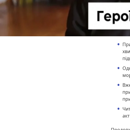
Пр
хви
під
Одн
мор
Вже
пр
пр
Чит
ак
Продовж