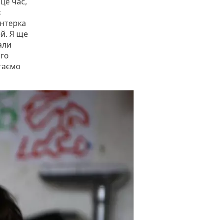
це час,
є
онтерка
й. Я ще
али
ого
гаємо