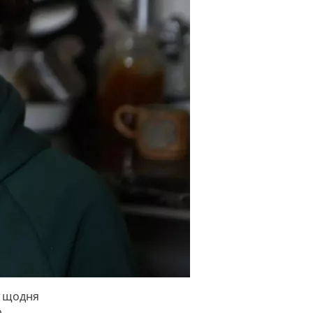
и щодня
о