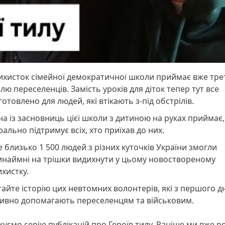
ихисток сімейної демократичної школи приймає вже тр
лю переселенців. Замість уроків для діток тепер тут все
готовлено для людей, які втікають з-під обстрілів.
а із засновниць цієї школи з дитиною на руках приймає,
ально підтримує всіх, хто приїхав до них.
 близько 1 500 людей з різних куточків України змогли
инаймні на трішки видихнути у цьому новоствореному
ихистку.
айте історію цих невтомних волонтерів, які з першого д
тивно допомагають переселенцям та військовим.
уємо серію публікацій про Героїв тилу. Раніше ми вже р