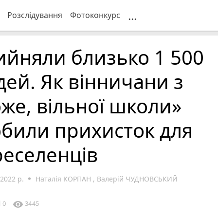
...
Розслідування
Фотоконкурс
ийняли близько 1 500
ей. Як вінничани з
же, вільної школи»
били прихисток для
реселенців
2022 р.
Наталія КОРПАН
,
Валерій ЧУДНОВСЬКИЙ
le
visibility
0
3445