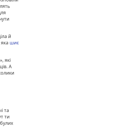
плять
для
нути
іла й
, яка
шиє
, які
ів. А
колики
і та
ут ти
ибулих