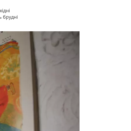
хідні
ь брудні