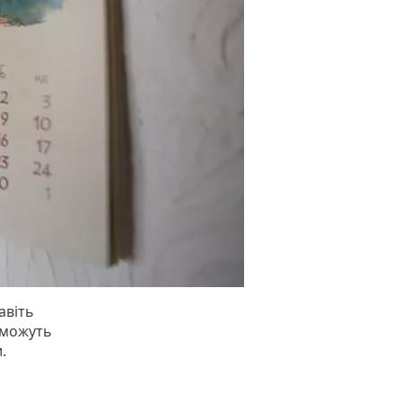
авіть
 можуть
и.
о