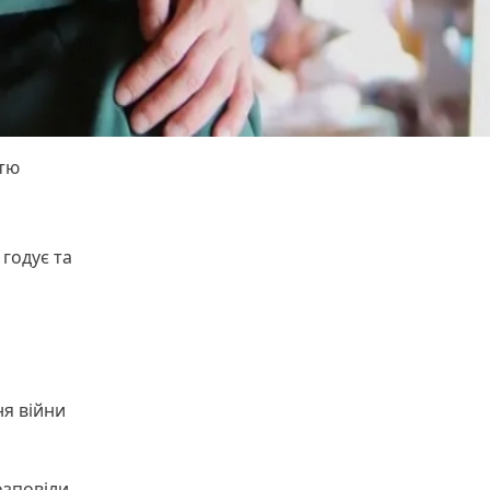
етю
 годує та
ня війни
озповіли