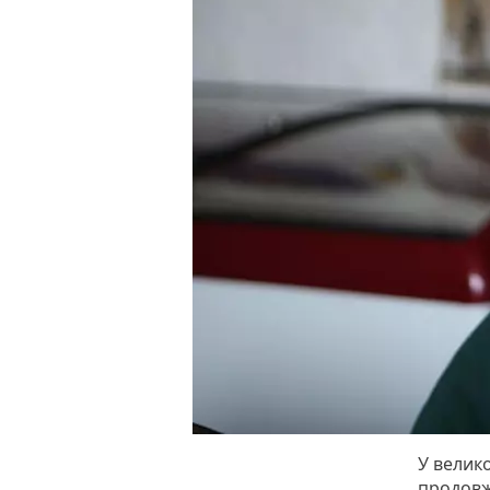
У велик
продовж