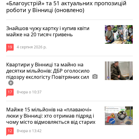
«Благоустрій» та 51 актуальних пропозицій
роботи у Вінниці (оновлено)
Знайшов чужу картку і купив квіти
майже на 20 тисяч гривень
19
4 серпня 2026 р.
Квартири у Вінниці та майно на
десятки мільйонів: ДБР оголосило
підозру екслогісту Повітряних сил
photo_camera
play_circle_filled
17
Вчора о 10:37
Майже 15 мільйонів на «плаваючі»
люки у Вінниці: хто отримав підряд і
чому місто відмовляється від старих
12
Вчора о 13:42