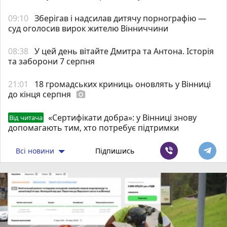
09:10
Зберігав і надсилав дитячу порнографію —
суд оголосив вирок жителю Вінниччини
08:38
У цей день вітайте Дмитра та Антона. Історія
та заборони 7 серпня
21:01
18 громадських криниць оновлять у Вінниці
до кінця серпня
photo_camera
«Сертифікати добра»: у Вінниці знову
Від читача
допомагають тим, хто потребує підтримки
Всі новини
Підпишись