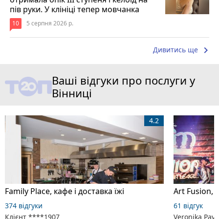
пів руки. У клініці тепер мовчанка
10
5 серпня 2026 р.
keyboard_arrow_right
Дивитись ще
Ваші відгуки про послуги у
Вінниці
4.2
Family Place, кафе і доставка їжі
Art Fusion,
374 відгуки
61 відгук
Клієнт ****1907
Veronika Pavl