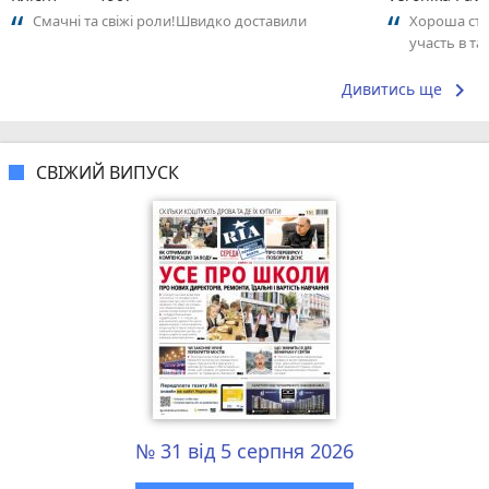
Смачні та свіжі роли!Швидко доставили
Хороша сту
участь в т
keyboard_arrow_right
Дивитись ще
СВІЖИЙ ВИПУСК
№ 31 від 5 серпня 2026