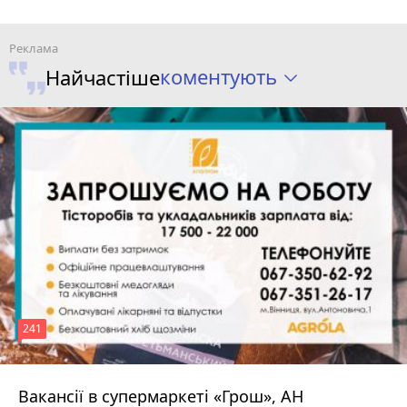
коментують
Найчастіше
241
Вакансії в супермаркеті «Грош», АН
4 серпня 2026 р.