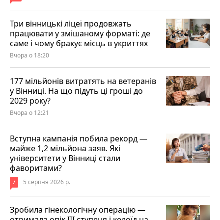
Три вінницькі ліцеї продовжать
працювати у змішаному форматі: де
саме і чому бракує місць в укриттях
Вчора о 18:20
177 мільйонів витратять на ветеранів
у Вінниці. На що підуть ці гроші до
2029 року?
Вчора о 12:21
Вступна кампанія побила рекорд —
майже 1,2 мільйона заяв. Які
університети у Вінниці стали
фаворитами?
7
5 серпня 2026 р.
Зробила гінекологічну операцію —
отримала опік ІІІ ступеня і келоїд на