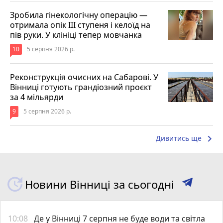
Зробила гінекологічну операцію —
отримала опік ІІІ ступеня і келоїд на
пів руки. У клініці тепер мовчанка
10
5 серпня 2026 р.
Реконструкція очисних на Сабарові. У
Вінниці готують грандіозний проєкт
за 4 мільярди
9
5 серпня 2026 р.
keyboard_arrow_right
Дивитись ще
Новини Вінниці за сьогодні
10:08
Де у Вінниці 7 серпня не буде води та світла