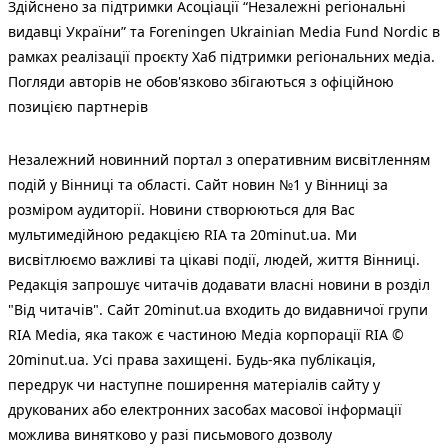
Здійснено за підтримки Асоціації “Незалежні регіональні
видавці України” та Foreningen Ukrainian Media Fund Nordic в
рамках реалізації проєкту Хаб підтримки регіональних медіа.
Погляди авторів не обов'язково збігаються з офіційною
позицією партнерів
Незалежний новинний портал з оперативним висвітленням
подій у Вінниці та області. Сайт новин №1 у Вінниці за
розміром аудиторії. Новини створюються для Вас
мультимедійною редакцією RIA та 20minut.ua. Ми
висвітлюємо важливі та цікаві події, людей, життя Вінниці.
Редакція запрошує читачів додавати власні новини в розділ
"Від читачів". Сайт 20minut.ua входить до видавничої групи
RIA Media, яка також є частиною Медіа корпорації RIA ©
20minut.ua. Усі права захищені. Будь-яка публiкацiя,
передрук чи наступне поширення матеріалів сайту у
друкованих або електронних засобах масової інформації
можлива винятково у разі письмового дозволу