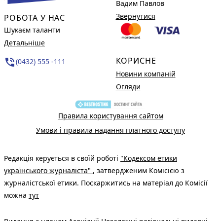
Вадим Павлов
Звернутися
РОБОТА У НАС
Шукаєм таланти
Детальніше
КОРИСНЕ
phone_in_talk
(0432) 555 -111
Новини компаній
Огляди
Правила користування сайтом
Умови і правила надання платного доступу
Редакція керується в своїй роботі
"Кодексом етики
українського журналіста"
, затвердженим Комісією з
журналістської етики. Поскаржитись на матеріал до Комісії
можна
тут