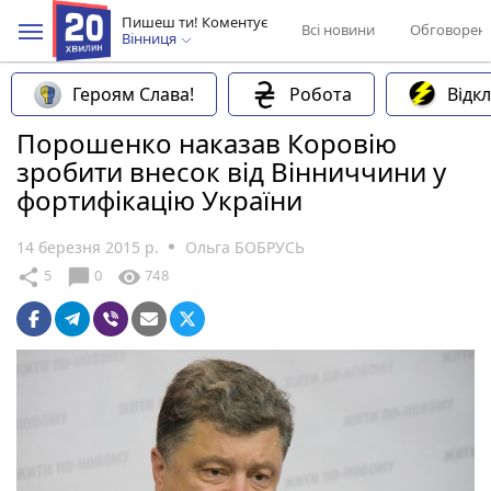
Пишеш ти! Коментує
Всі новини
Обговорен
Вінниця
Героям Слава!
Робота
Відк
Порошенко наказав Коровію
зробити внесок від Вінниччини у
фортифікацію України
14 березня 2015 р.
Ольга БОБРУСЬ
chat_bubble
share
visibility
5
0
748