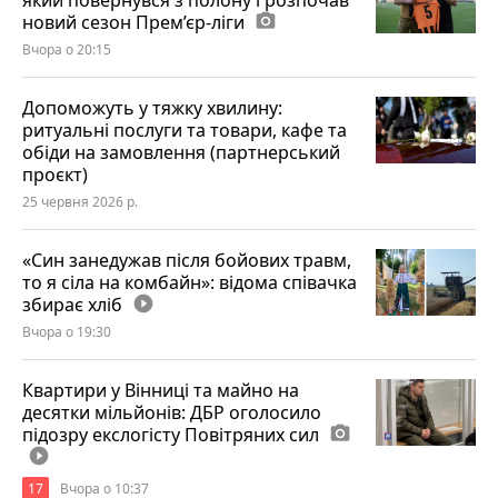
новий сезон Прем’єр-ліги
photo_camera
Вчора о 20:15
Допоможуть у тяжку хвилину:
ритуальні послуги та товари, кафе та
обіди на замовлення (партнерський
проєкт)
25 червня 2026 р.
«Син занедужав після бойових травм,
то я сіла на комбайн»: відома співачка
збирає хліб
play_circle_filled
Вчора о 19:30
Квартири у Вінниці та майно на
десятки мільйонів: ДБР оголосило
підозру екслогісту Повітряних сил
photo_camera
play_circle_filled
17
Вчора о 10:37