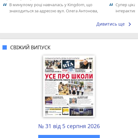
В минулому році навчалась у Kingdom, що
Супер цікав
знаходиться за адресою вул. Олега Антонова,
інтерактивн
60А, викладач Оксана. Дуже задоволена...
підтягнути 
keyboard_arrow_right
Дивитись ще
СВІЖИЙ ВИПУСК
№ 31 від 5 серпня 2026