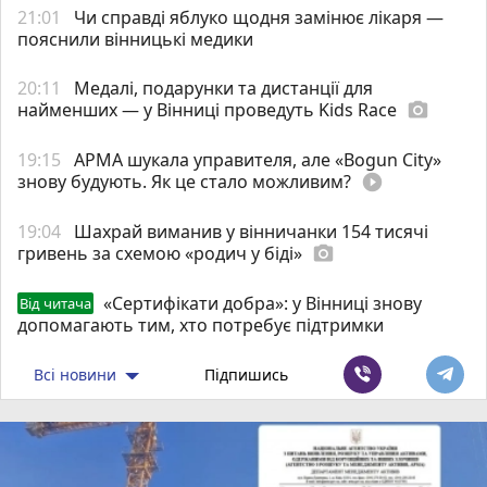
21:01
Чи справді яблуко щодня замінює лікаря —
пояснили вінницькі медики
20:11
Медалі, подарунки та дистанції для
найменших — у Вінниці проведуть Kids Race
photo_camera
19:15
АРМА шукала управителя, але «Bogun City»
знову будують. Як це стало можливим?
play_circle_filled
19:04
Шахрай виманив у вінничанки 154 тисячі
гривень за схемою «родич у біді»
photo_camera
«Сертифікати добра»: у Вінниці знову
Від читача
допомагають тим, хто потребує підтримки
Всі новини
Підпишись