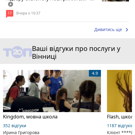
play_circle_filled
17
Вчора о 10:37
keyboard_arrow_right
Дивитись ще
Ваші відгуки про послуги у
Вінниці
4.9
Kingdom, мовна школа
Flash, школ
352 відгуки
1187 відгуків
Ирина Григорова
Клієнт ****8