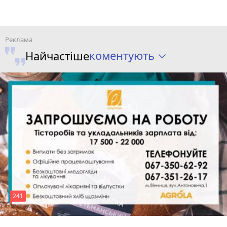
коментують
Найчастіше
241