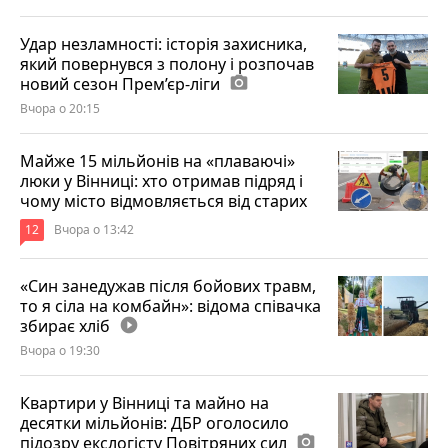
Удар незламності: історія захисника,
який повернувся з полону і розпочав
новий сезон Прем’єр-ліги
photo_camera
Вчора о 20:15
Майже 15 мільйонів на «плаваючі»
люки у Вінниці: хто отримав підряд і
чому місто відмовляється від старих
12
Вчора о 13:42
«Син занедужав після бойових травм,
то я сіла на комбайн»: відома співачка
збирає хліб
play_circle_filled
Вчора о 19:30
Квартири у Вінниці та майно на
десятки мільйонів: ДБР оголосило
підозру екслогісту Повітряних сил
photo_camera