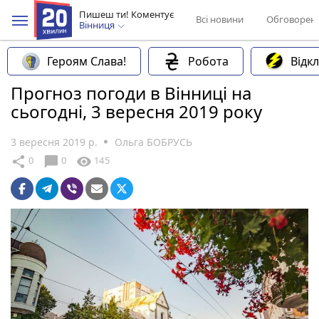
Пишеш ти! Коментує
Всі новини
Обговорен
Вінниця
Героям Слава!
Робота
Відк
Прогноз погоди в Вінниці на
сьогодні, 3 вересня 2019 року
3 вересня 2019 р.
Ольга БОБРУСЬ
chat_bubble
share
visibility
0
0
145