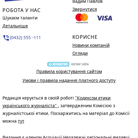
Вадим Павлов
Звернутися
РОБОТА У НАС
Шукаєм таланти
Детальніше
КОРИСНЕ
phone_in_talk
(0432) 555 -111
Новини компаній
Огляди
Правила користування сайтом
Умови і правила надання платного доступу
Редакція керується в своїй роботі
"Кодексом етики
українського журналіста"
, затвердженим Комісією з
журналістської етики. Поскаржитись на матеріал до Комісії
можна
тут
Видання є членом
Асоціації Незалежні регіональні видавці