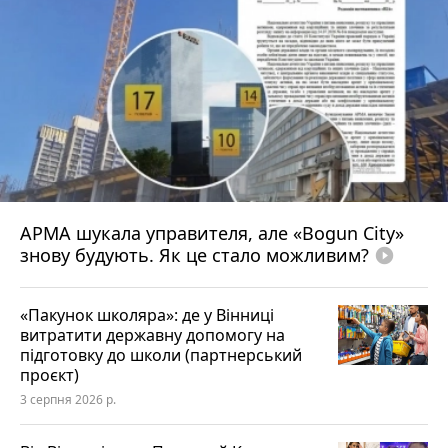
АРМА шукала управителя, але «Bogun City»
знову будують. Як це стало можливим?
play_circle_filled
«Пакунок школяра»: де у Вінниці
витратити державну допомогу на
підготовку до школи (партнерський
проєкт)
3 серпня 2026 р.