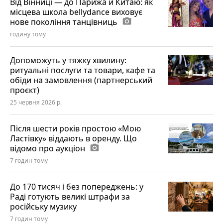
Від Вінниці — до Парижа й Китаю: як
місцева школа bellydance виховує
нове покоління танцівниць
photo_camera
годину тому
Допоможуть у тяжку хвилину:
ритуальні послуги та товари, кафе та
обіди на замовлення (партнерський
проєкт)
25 червня 2026 р.
Після шести років простою «Мою
Ластівку» віддають в оренду. Що
відомо про аукціон
photo_camera
7 годин тому
До 170 тисяч і без попереджень: у
Раді готують великі штрафи за
російську музику
7 годин тому