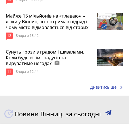
Майже 15 мільйонів на «плаваючі»
люки у Вінниці: хто отримав підряд і
чому місто відмовляється від старих
12
Вчора о 13:42
Сунуть грози з градом і шквалами.
Коли буде вісім градусів та
вируватиме негода?
photo_camera
11
Вчора о 12:44
keyboard_arrow_right
Дивитись ще
Новини Вінниці за сьогодні