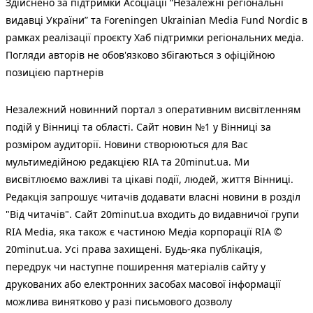
Здійснено за підтримки Асоціації “Незалежні регіональні
видавці України” та Foreningen Ukrainian Media Fund Nordic в
рамках реалізації проєкту Хаб підтримки регіональних медіа.
Погляди авторів не обов'язково збігаються з офіційною
позицією партнерів
Незалежний новинний портал з оперативним висвітленням
подій у Вінниці та області. Сайт новин №1 у Вінниці за
розміром аудиторії. Новини створюються для Вас
мультимедійною редакцією RIA та 20minut.ua. Ми
висвітлюємо важливі та цікаві події, людей, життя Вінниці.
Редакція запрошує читачів додавати власні новини в розділ
"Від читачів". Сайт 20minut.ua входить до видавничої групи
RIA Media, яка також є частиною Медіа корпорації RIA ©
20minut.ua. Усі права захищені. Будь-яка публiкацiя,
передрук чи наступне поширення матеріалів сайту у
друкованих або електронних засобах масової інформації
можлива винятково у разі письмового дозволу