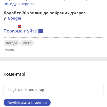
погоду в вересні.
Додайте 20 хвилин до вибраних джерел
у
Google
Прокоментуйте
chat_bubble
погода
місто
Коментарі
Опублікувати коментар