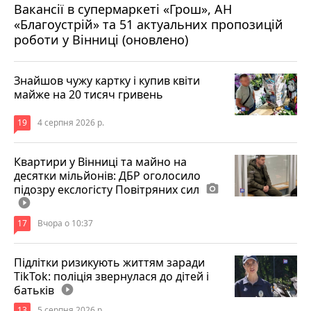
Вакансії в супермаркеті «Грош», АН
4 серпня 2026 р.
«Благоустрій» та 51 актуальних пропозицій
роботи у Вінниці (оновлено)
Знайшов чужу картку і купив квіти
майже на 20 тисяч гривень
19
4 серпня 2026 р.
Квартири у Вінниці та майно на
десятки мільйонів: ДБР оголосило
підозру екслогісту Повітряних сил
photo_camera
play_circle_filled
17
Вчора о 10:37
Підлітки ризикують життям заради
TikTok: поліція звернулася до дітей і
батьків
play_circle_filled
13
5 серпня 2026 р.