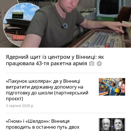
Ядерний щит із центром у Вінниці: як
працювала 43-тя ракетна армія
photo_camera
play_circle_filled
«Пакунок школяра»: де у Вінниці
витратити державну допомогу на
підготовку до школи (партнерський
проєкт)
3 серпня 2026 р.
«Гном» і «Шелдон»: Вінниця
проводить в останню путь двох