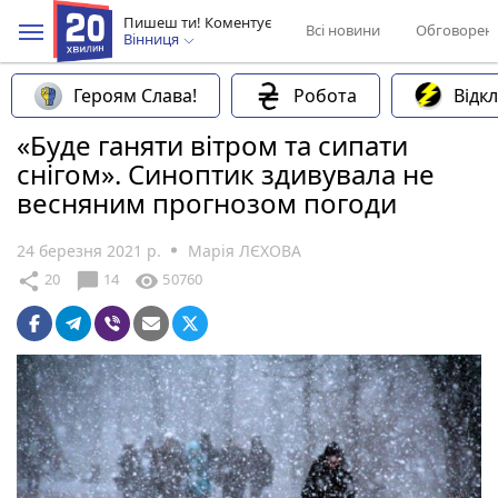
Пишеш ти! Коментує
Всі новини
Обговорен
Вінниця
Героям Слава!
Робота
Відк
«Буде ганяти вітром та сипати
снігом». Синоптик здивувала не
весняним прогнозом погоди
24 березня 2021 р.
Марія ЛЄХОВА
chat_bubble
share
visibility
20
14
50760