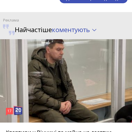
коментують
Найчастіше
17