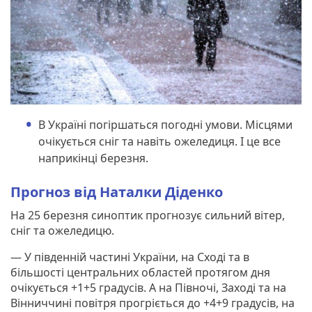
В Україні погіршаться погодні умови. Місцями
очікується сніг та навіть ожеледиця. І це все
наприкінці березня.
Прогноз від Наталки Діденко
На 25 березня синоптик прогнозує сильний вітер,
сніг та ожеледицю.
— У південній частині України, на Сході та в
більшості центральних областей протягом дня
очікується +1+5 градусів. А на Півночі, Заході та на
Вінниччині повітря прогріється до +4+9 градусів, на