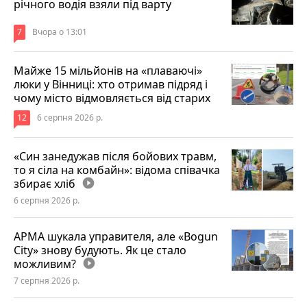
річного водія взяли під варту
7
Вчора о 13:01
Майже 15 мільйонів на «плаваючі»
люки у Вінниці: хто отримав підряд і
чому місто відмовляється від старих
12
6 серпня 2026 р.
«Син занедужав після бойових травм,
то я сіла на комбайн»: відома співачка
збирає хліб
play_circle_filled
6 серпня 2026 р.
АРМА шукала управителя, але «Bogun
City» знову будують. Як це стало
можливим?
play_circle_filled
7 серпня 2026 р.