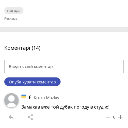
погода
Коментарі (14)
Опублікувати коментар
Kruxa Mazkiv
Замахав вже той дубак погоду в студію!
reply
share
remove
add
0