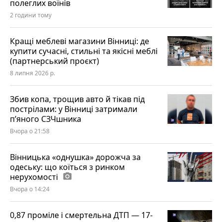
полеглих воїнів
2 години тому
Кращі меблеві магазини Вінниці: де
купити сучасні, стильні та якісні меблі
(партнерський проєкт)
8 липня 2026 р.
Збив копа, трощив авто й тікав під
пострілами: у Вінниці затримали
п’яного СЗЧшника
Вчора о 21:58
Вінницька «однушка» дорожча за
одеську: що коїться з ринком
нерухомості
photo_camera
Вчора о 14:24
0,87 проміле і смертельна ДТП — 17-