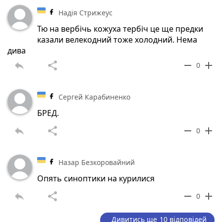
Надія Стрижеус
Тю на вербічь кожуха тербіч це ще предки
казали велекодний тоже холодний. Нема
дива
reply
share
remove
add
0
Сергей Карабиненко
БРЕД.
reply
share
remove
add
0
Назар Безкоровайний
Опять синоптики на курилися
reply
share
remove
add
0
Дивитись ще 10 відповідей