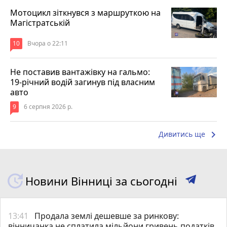
Мотоцикл зіткнувся з маршруткою на
Магістратській
10
Вчора о 22:11
Не поставив вантажівку на гальмо:
19-річний водій загинув під власним
авто
9
6 серпня 2026 р.
keyboard_arrow_right
Дивитись ще
Новини Вінниці за сьогодні
13:41
Продала землі дешевше за ринкову:
вінничанка не сплатила мільйони гривень податків