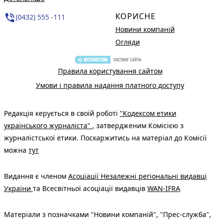
КОРИСНЕ
phone_in_talk
(0432) 555 -111
Новини компаній
Огляди
Правила користування сайтом
Умови і правила надання платного доступу
Редакція керується в своїй роботі
"Кодексом етики
українського журналіста"
, затвердженим Комісією з
журналістської етики. Поскаржитись на матеріал до Комісії
можна
тут
Видання є членом
Асоціації Незалежні регіональні видавці
України
та Всесвітньої асоціації видавців
WAN-IFRA
Матеріали з позначками "Новини компаній", "Прес-служба",