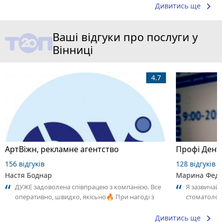
keyboard_arrow_right
Дивитись ще
Ваші відгуки про послуги у
Вінниці
4.7
АртВіжн, рекламне агентство
156 відгуків
128 відгуків
Настя Боднар
Марина Фед
ДУЖЕ задоволена співпрацею з компанією. Все
Я зазвичай
оперативно, швидко, якісьно🔥 При нагоді з
стоматологі
радістю звернусь саме сюди
зник повніс
keyboard_arrow_right
Дивитись ще