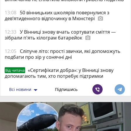
13:08
50 вінницьких школярів повернулися з
дев’ятиденного відпочинку в Мюнстері
photo_camera
12:33
У Вінниці знову вчать сортувати сміття —
зібрали п'ять кілограм батарейок
photo_camera
12:05
Сліпуче літо: прості звички, які допоможуть
подбати про зір у сонячні дні
«Сертифікати добра»: у Вінниці знову
Від читача
допомагають тим, хто потребує підтримки
Всі новини
Підпишись