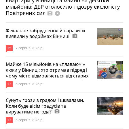
Квартири у Вінниці та майно на десятки
6 серпня 2026 р.
мільйонів: ДБР оголосило підозру екслогісту
Повітряних сил
photo_camera
play_circle_filled
Фекальне забруднення й паразити
виявили у водоймах Вінниці
photo_camera
15
7 серпня 2026 р.
Майже 15 мільйонів на «плаваючі»
люки у Вінниці: хто отримав підряд і
чому місто відмовляється від старих
12
6 серпня 2026 р.
Сунуть грози з градом і шквалами.
Коли буде вісім градусів та
вируватиме негода?
photo_camera
12
6 серпня 2026 р.