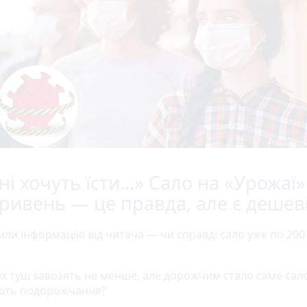
ні хочуть їсти…» Сало на «Урожаї»
гривень — це правда, але є деше
или інформацію від читача — чи справді сало уже по 200
х туш завозять не менше, але дорожчим стало саме сал
ють подорожчання?