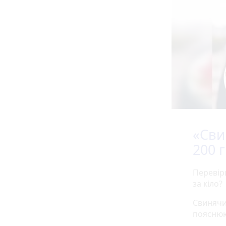
«Сви
200 
Перевір
за кіло?
Свинячи
поясню