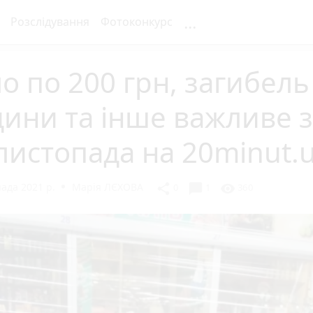
...
Розслідування
Фотоконкурс
о по 200 грн, загибель
ини та інше важливе 
листопада на 20minut.
ада 2021 р.
Марія ЛЄХОВА
chat_bubble
share
visibility
0
1
360