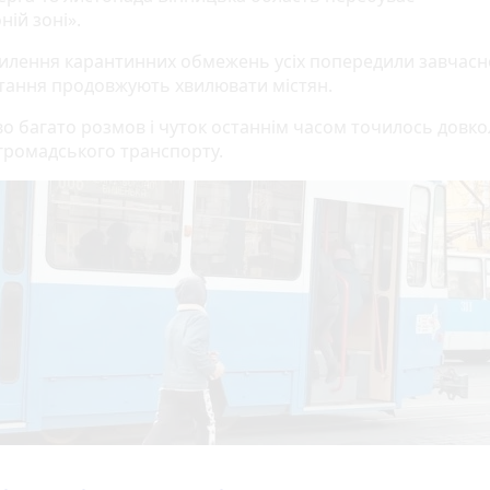
ній зоні».
илення карантинних обмежень усіх попередили завчасн
итання продовжують хвилювати містян.
о багато розмов і чуток останнім часом точилось довко
громадського транспорту.