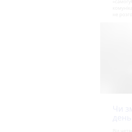
«самогуб
комуніка
не розг
Чи з
день
Від чет