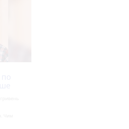
 по
вше
 гривень
о. Чим