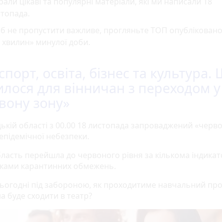
рали цікаві та популярні матеріали, які ми написали 18
топада.
б не пропустити важливе, прогляньте ТОП опубліковано
 хвилин» минулої доби.
спорт, освіта, бізнес та культура.
илося для вінничан з переходом у
вону зону»
цькій області з 00.00 18 листопада запроваджений «черв
епідемічної небезпеки.
ласть перейшла до червоного рівня за кількома індика
ками карантинних обмежень.
сьогодні під забороною, як проходитиме навчальний про
а буде сходити в театр?