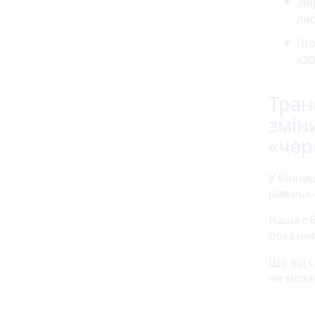
Зіб
лис
Що
«20
Тран
змін
«чер
У Вінни
рівень» 
Наша об
показни
Що від 
чи можн