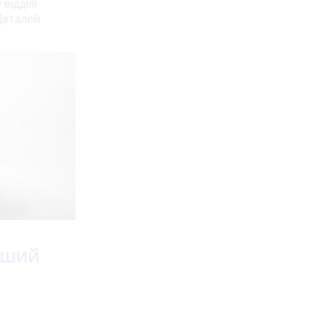
відділі
 Деталей
рший