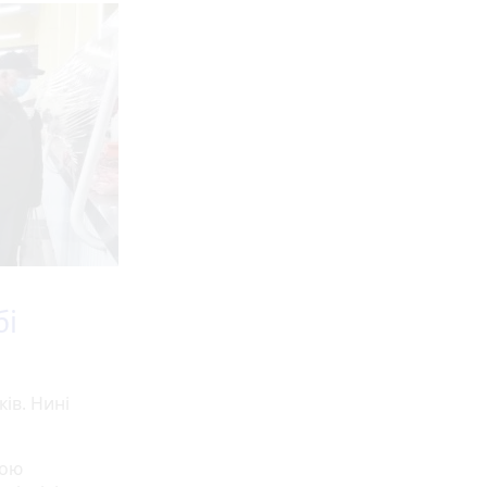
бі
ків. Нині
кою