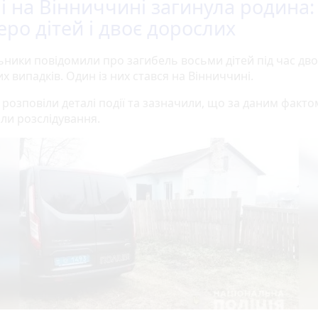
лі на Вінниччині загинула родина:
еро дітей і двоє дорослих
ьники повідомили про загибель восьми дітей під час дво
 випадків. Один із них стався на Вінниччині.
ї розповіли деталі події та зазначили, що за даним факто
ли розслідування.