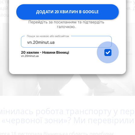
ство», — прокоментували події журналісту «20 хвилин» у 
цій поліції Вінницької області. — Триває розслідування.
ДОДАТИ 20 ХВИЛИН В GOOGLE
олошуємо.
мінилась робота транспорту у пе
 «червоної зони»? Ми перевірили
верга 18 листопада Вінницька область перебуває