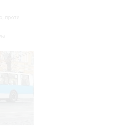
о, проте
ла