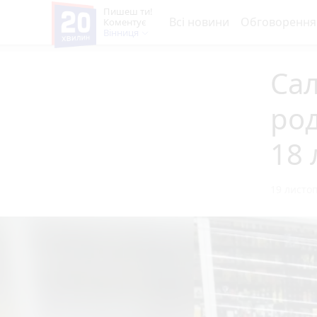
Пишеш ти!
Всі новини
Обговорення
Коментує
Вінниця
Сал
род
18 
19 листоп