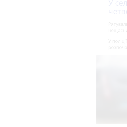
У се
четв
Рятувал
нещасних
У поліці
розпоча