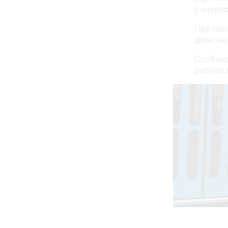
у «черво
Про пос
деякі п
Особлив
роботи 