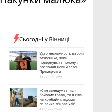
Сьогодні у Вінниці
Удар незламності: історія
захисника, який
повернувся з полону і
розпочав новий сезон
Прем’єр-ліги
3 години тому
«Син занедужав після
бойових травм, то я сіла
на комбайн»: відома
співачка збирає хліб
4 години тому