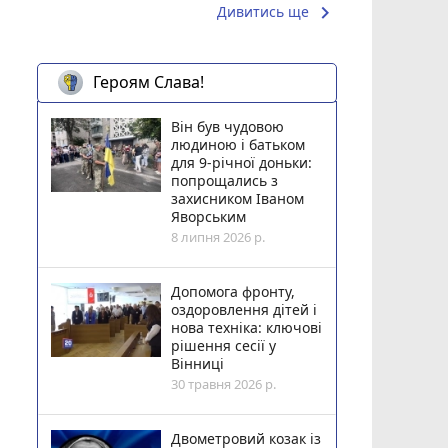
keyboard_arrow_right
Дивитись ще
Героям Слава!
Він був чудовою
людиною і батьком
для 9-річної доньки:
попрощались з
захисником Іваном
Яворським
8 липня 2026 р.
Допомога фронту,
оздоровлення дітей і
нова техніка: ключові
рішення сесії у
Вінниці
30 травня 2026 р.
Двометровий козак із