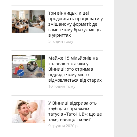
Три вінницькі ліцеї
продовжать працювати у
змішаному форматі: де
саме і чому бракує місць
в укриттях
5 годин тому
Майже 15 мільйонів на
«плаваючі» люки у
Вінниці: хто отримав
підряд і чому місто
відмовляється від старих
10 годин тому
У Вінниці відкривають
клуб для справжніх
татусів «ТатоHUB»: що це
таке, навіщо і коли?
9 грудня 2020 р.