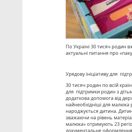
По Україні 30 тисяч родин 
актуальні питання про «паку
Урядову ініціативу для під
30 тисяч родин по всій краї
для підтримки родин з дітьм
додаткова допомога від дер
найнеобхідніші для малюка р
народжується дитина. Дитин
зважаючи на рівень матеріа
малюка» отримують 23 регіо
документальне оформлення 