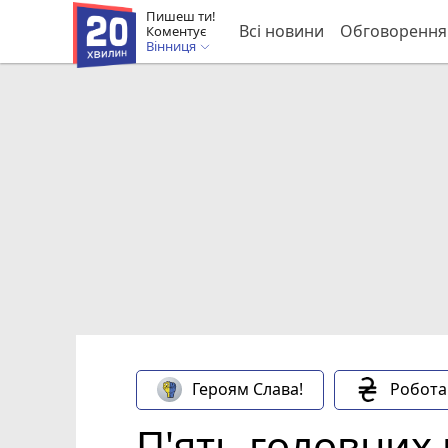
Пишеш ти!
Всі новини
Обговорення
Коментує
Вінниця
Героям Слава!
Робота
П'ять головних