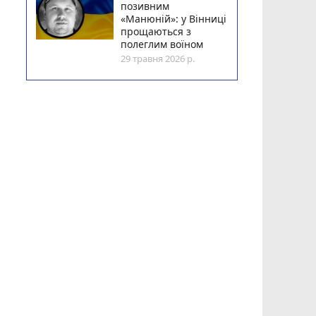
позивним
«Манюній»: у Вінниці
прощаються з
полеглим воїном
29 травня 2026 р.