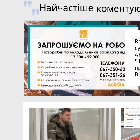
Найчастіше
коменту
В
с
А
5
п
В
на
загинув