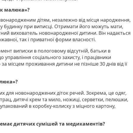
ок малюка»?
овонародженим дітям, незалежно від місця народження,
 будинку при виписці. Отримати його можуть мати,
тний вихователь новонародженої дитини. Він надається
жавної, так і приватної форми власності.
омент виписки в пологовому відсутній, батьки в
 управління соціального захисту, і працівники
за місцем проживання дитини не пізніше 30 днів від її
алюка»?
их для новонароджених діток речей. Зокрема, це одяг,
атрац, дитячі крем та мило, ножиці, серветки, пелюшки,
упакований в коробку-колиску з міцного картону,
 немає дитячих сумішей та медикаментів?