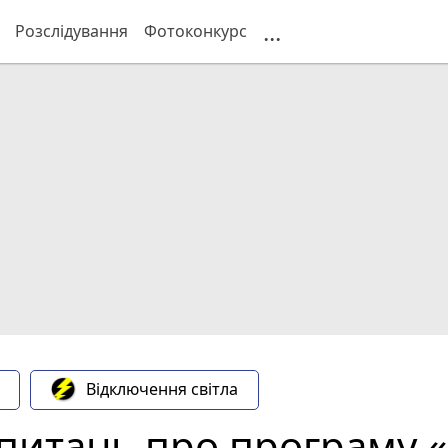
...
Розслідування
Фотоконкурс
Відключення світла
 питань про програму 