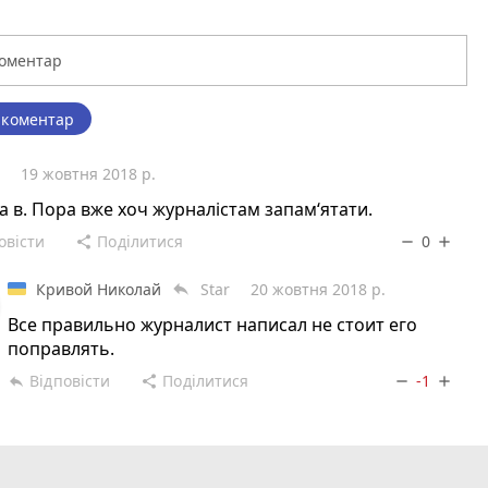
 коментар
r
19 жовтня 2018 р.
 а в. Пора вже хоч журналістам запам‘ятати.
овісти
Поділитися
0
share
remove
add
Кривой Николай
Star
20 жовтня 2018 р.
reply
Все правильно журналист написал не стоит его
поправлять.
Відповісти
Поділитися
-1
reply
share
remove
add