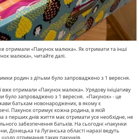
вже отримали «Пакунок малюка». Як отримати та інші
нок малюка», читайте далі.
тримки родин з дітьми було запроваджено з 1 вересня.
ні вже отримали «Пакунок малюка». Урядову ініціативу
и було запроваджено з 1 вересня. «Пакунок» - це
жави батькам новонароджених, в якому є
ечі. Пакунок отримує кожна родина, в якій
а з перших днів життя має отримати усе необхідне, не
льного забезпечення батьків. На сьогодні «пакунки
ни, Донецька та Луганська області наразі ведуть
щодо отримання таких пакунків.