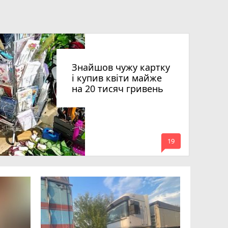
Знайшов чужу картку
і купив квіти майже
на 20 тисяч гривень
mode_comment
19
Квартири
десятки 
підозру е
photo_camera
play_circle_filled