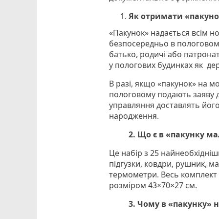
Як отримати «пакун
«Пакунок» надається всім н
безпосередньо в пологовому
батько, родичі або патрона
у пологових будинках як дер
В разі, якщо «пакунок» на м
пологовому подають заяву до
управляння доставлять його 
народження.
2. Що є в «пакунку м
Це набір з 25 найнеобхідніш
підгузки, ковдри, рушник, м
термометри. Весь комплект 
розміром 43×70×27 см.
3. Чому в «пакунку»