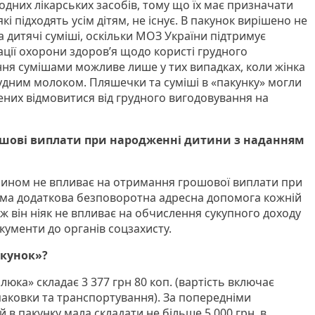
одних лікарських засобів, тому що їх має призначати
 які підходять усім дітям, не існує. В пакунок вирішено не
 дитячі суміші, оскільки МОЗ України підтримує
ації охорони здоров’я щодо користі грудного
ня сумішами можливе лише у тих випадках, коли жінка
удним молоком. Пляшечки та суміші в «пакунку» могли
них відмовитися від грудного вигодовування на
ошові виплати при народженні дитини з наданням
ином не впливає на отримання грошової виплати при
ема додаткова безповоротна адресна допомога кожній
ож він ніяк не впливає на обчислення сукупного доходу
кументи до органів соцзахисту.
акунок»?
люка» складає 3 377 грн 80 коп. (вартість включає
 упаковки та транспортування). За попередніми
 в пакунку мала складати не більше 5 000 грн, в