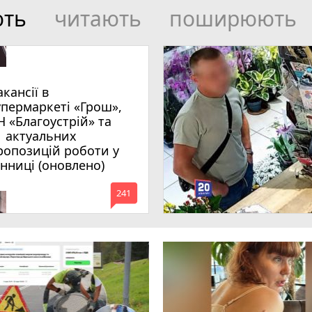
ють
читають
поширюють
акансії в
упермаркеті «Грош»,
Н «Благоустрій» та
1 актуальних
ропозицій роботи у
інниці (оновлено)
mode_comment
241