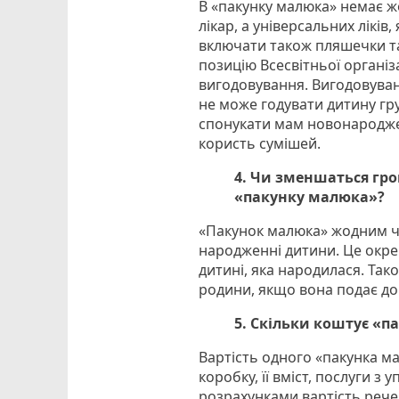
В «пакунку малюка» немає ж
лікар, а універсальних ліків,
включати також пляшечки та
позицію Всесвітньої організ
вигодовування. Вигодовуван
не може годувати дитину гр
спонукати мам новонародже
користь сумішей.
4. Чи зменшаться гр
«пакунку малюка»?
«Пакунок малюка» жодним ч
народженні дитини. Це окр
дитині, яка народилася. Так
родини, якщо вона подає до
5. Скільки коштує «п
Вартість одного «пакунка ма
коробку, її вміст, послуги з
розрахунками вартість речей