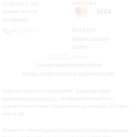
Звернутися
РОБОТА У НАС
Шукаєм таланти
Детальніше
КОРИСНЕ
phone_in_talk
(0432) 555 -111
Новини компаній
Огляди
Правила користування сайтом
Умови і правила надання платного доступу
Редакція керується в своїй роботі
"Кодексом етики
українського журналіста"
, затвердженим Комісією з
журналістської етики. Поскаржитись на матеріал до Комісії
можна
тут
Видання є членом
Асоціації Незалежні регіональні видавці