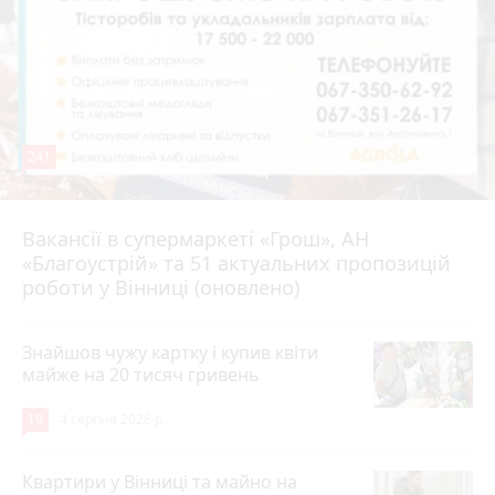
241
Вакансії в супермаркеті «Грош», АН
4 серпня 2026 р.
«Благоустрій» та 51 актуальних пропозицій
роботи у Вінниці (оновлено)
Знайшов чужу картку і купив квіти
майже на 20 тисяч гривень
19
4 серпня 2026 р.
Квартири у Вінниці та майно на