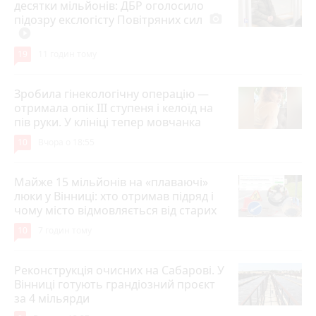
десятки мільйонів: ДБР оголосило
підозру екслогісту Повітряних сил
photo_camera
play_circle_filled
19
11 годин тому
Зробила гінекологічну операцію —
отримала опік ІІІ ступеня і келоїд на
пів руки. У клініці тепер мовчанка
10
Вчора о 18:55
Майже 15 мільйонів на «плаваючі»
люки у Вінниці: хто отримав підряд і
чому місто відмовляється від старих
10
7 годин тому
Реконструкція очисних на Сабарові. У
Вінниці готують грандіозний проєкт
за 4 мільярди