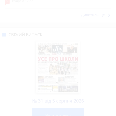
9
Вчора о 12:27
keyboard_arrow_right
Дивитись ще
СВІЖИЙ ВИПУСК
№ 31 від 5 серпня 2026
Читати номер