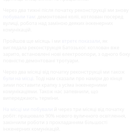
Через два тижні після початку реконструкції ми знову
побували там
: демонтовані колії, котлован посеред
вулиці, робота над заміною деяких інженерних
комунікацій.
Пройшов ще місяць і ми
втретє показали
, як
виглядала реконструкція Батозької: котлован вже
зарито, встановлені нові електроопори, з одного боку
повністю демонтовані тротуари.
Через два місяці від початку реконструкції ми також
були на місці
. Тоді нам сказали про наміри до кінця
зими поставити крапку з усіма інженерними
комунікаціями. Також нас запевнили, що
випереджають терміни.
На місці ми побували
й через три місяці від початку
робіт: працювало 90% нового вуличного освітлення,
закінчили роботи з прокладанням більшості
інженерних комунікацій.