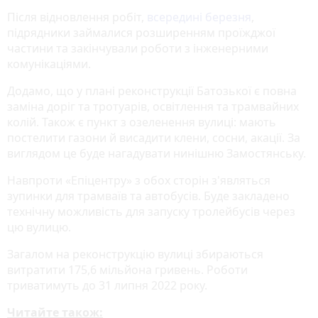
Після відновлення робіт,
всередині березня
,
підрядники займалися розширенням проїжджої
частини та закінчували роботи з інженерними
комунікаціями.
Додамо, що у плані реконструкції Батозької є повна
заміна доріг та тротуарів, освітлення та трамвайних
колій. Також є пункт з озеленення вулиці: мають
постелити газони й висадити клени, сосни, акації. За
виглядом це буде нагадувати нинішню Замостянську.
Навпроти «Епіцентру» з обох сторін з'являться
зупинки для трамваїв та автобусів. Буде закладено
технічну можливість для запуску тролейбусів через
цю вулицю.
Загалом на реконструкцію вулиці збираються
витратити 175,6 мільйона гривень. Роботи
триватимуть до 31 липня 2022 року.
Читайте також: