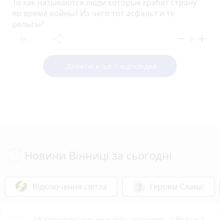
То как называются люди которые грабят страну
во время войны? Из чего тот асфальт и те
рельсы?
reply
share
remove
add
0
Дивитись ще 7 відповідей
Новини Вінниці за сьогодні
Відключення світла
Героям Слава!
21:01
18 громадських криниць оновлять у Вінниці