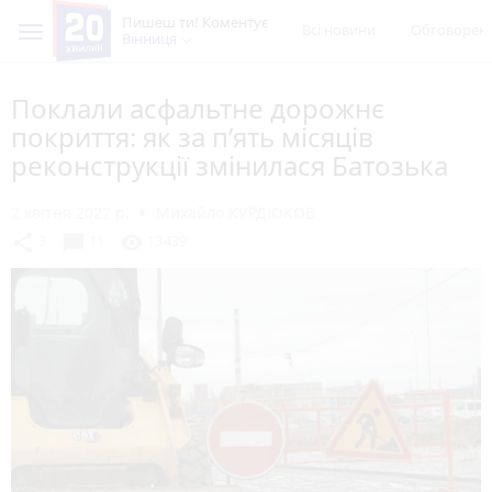
Пишеш ти! Коментує
Всі новини
Обговорен
Вінниця
Поклали асфальтне дорожнє
покриття: як за п’ять місяців
реконструкції змінилася Батозька
2 квітня 2022 р.
Михайло КУРДЮКОВ
chat_bubble
share
visibility
3
11
13439