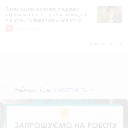
Зробила гінекологічну операцію —
отримала опік ІІІ ступеня і келоїд на
пів руки. У клініці тепер мовчанка
10
Вчора о 18:55
keyboard_arrow_right
Дивитись ще
коментують
Найчастіше