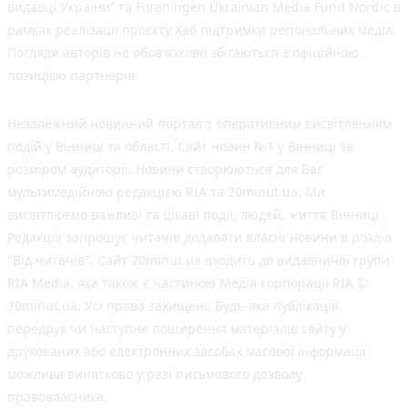
видавці України” та Foreningen Ukrainian Media Fund Nordic в
рамках реалізації проєкту Хаб підтримки регіональних медіа.
Погляди авторів не обов'язково збігаються з офіційною
позицією партнерів
Незалежний новинний портал з оперативним висвітленням
подій у Вінниці та області. Сайт новин №1 у Вінниці за
розміром аудиторії. Новини створюються для Вас
мультимедійною редакцією RIA та 20minut.ua. Ми
висвітлюємо важливі та цікаві події, людей, життя Вінниці.
Редакція запрошує читачів додавати власні новини в розділ
"Від читачів". Сайт 20minut.ua входить до видавничої групи
RIA Media, яка також є частиною Медіа корпорації RIA ©
20minut.ua. Усі права захищені. Будь-яка публiкацiя,
передрук чи наступне поширення матеріалів сайту у
друкованих або електронних засобах масової інформації
можлива винятково у разі письмового дозволу
правовласника.