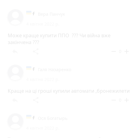
Вера Панчук
4 квітня 2022 р.
Може краще купити ППО ??? Чи війна вже
закінчена ???
reply
share
remove
add
0
Галя Назаренко
4 квітня 2022 р.
Краще на ці гроші купили автомати ,бронежилети
reply
share
remove
add
0
Ося Богатырь
4 квітня 2022 р.