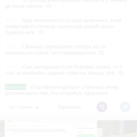
до кінця серпня
photo_camera
20:15
Удар незламності: історія захисника, який
повернувся з полону і розпочав новий сезон
Прем’єр-ліги
photo_camera
20:01
У Вінниці перевірили повітря на тлі
аномальної спеки: чи є перевищення
photo_camera
19:30
«Син занедужав після бойових травм, то я
сіла на комбайн»: відома співачка збирає хліб
play_circle_filled
«Сертифікати добра»: у Вінниці знову
Від читача
допомагають тим, хто потребує підтримки
Всі новини
Підпишись