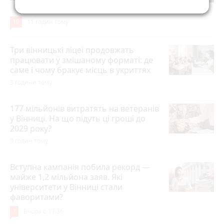
play_circle_filled
19
11 годин тому
Три вінницькі ліцеї продовжать
працювати у змішаному форматі: де
саме і чому бракує місць в укриттях
3 години тому
177 мільйонів витратять на ветеранів
у Вінниці. На що підуть ці гроші до
2029 року?
9 годин тому
Вступна кампанія побила рекорд —
майже 1,2 мільйона заяв. Які
університети у Вінниці стали
фаворитами?
7
Вчора о 17:36