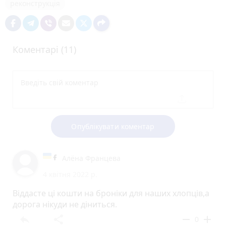
реконструкція
Коментарі (11)
Опублікувати коментар
Алёна Францева
4 квітня 2022 р.
Віддасте ці кошти на броніки для наших хлопців,а
дорога нікуди не діниться.
reply
share
remove
add
0