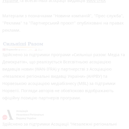
України
та Всесвітньої асоціації видавців
WAN-IFRA
Матеріали з позначками "Новини компаній", "Прес-служба",
"Реклама" та "Партнерський проєкт" опубліковані на правах
реклами.
Здійснено за підтримки програми «Сильніші разом: Медіа та
Демократія», що реалізується Всесвітньою асоціацією
видавців новин (WAN-IFRA) у партнерстві з Асоціацією
«Незалежні регіональні видавці України» (АНРВУ) та
Норвезькою асоціацією медіабізнесу (MBL) за підтримки
Норвегії. Погляди авторів не обов’язково відображають
офіційну позицію партнерів програми.
Здійснено за підтримки Асоціації “Незалежні регіональні