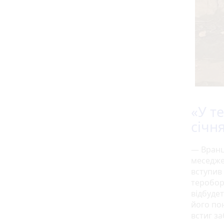
«У т
січн
— Вранці
меседже
вступив 
тероборо
відбудет
його по
встиг за