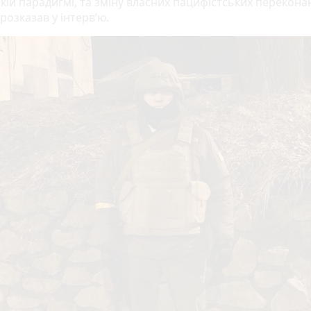
кій парадигмі, та зміну власних пацифістських перекона
розказав у інтерв’ю.