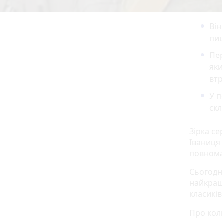
Ві
пи
Пер
яки
втр
У п
скл
Зірка с
Іваниця
повнома
Сьогодн
найкращ
класикі
Про кол