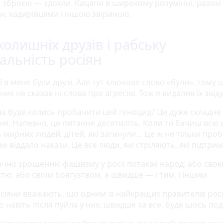
і зброєю — здохли. Кацапи в широкому розумінні, разом 
и, кадирівцями і іншою звіриною.
колишніх друзів і рабську
альність росіян
ї в мене були друзі. Але тут ключове слово «були», тому 
них не сказав ні слова про агресію. Тож я видалив їх звіду
а буде колись пробачити цей геноцид? Це дуже складне
ня. Напевно, це питання десятиліть. Коли ти бачиш всю
ь мирних людей, дітей, які загинули… Це ж не тільки про
ке віддало накази. Це все люди, які стріляють, які підтр
чно зрощенню фашизму у росії потакає народ: або сво
тю, або своїм боягузтвом, а швидше — і тим, і іншим.
сіяни вважають, що одним із найкращих правителів росі
то навіть після пуйла у них, швидше за все, буде щось под