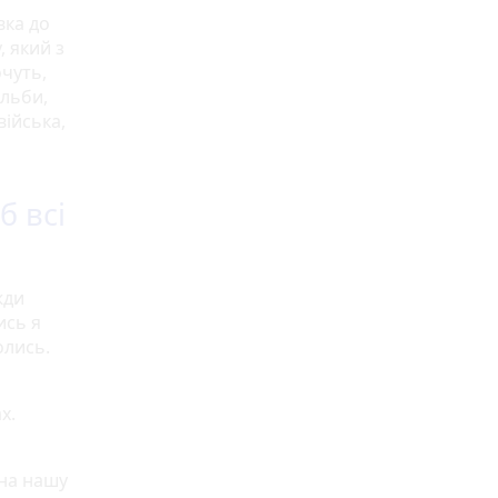
вка до
, який з
чуть,
ільби,
ійська,
б всі
жди
ись я
олись.
х.
 на нашу