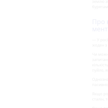
землю з
бурятам
Про 
мент
— У росі
жоден з 
Чи можн
запитан
кількіст
пуйло, я
Однозна
пасивніс
Якщо ро
сталін, 