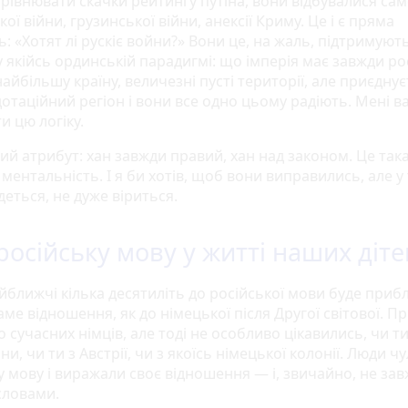
рівнювати скачки рейтингу путіна, вони відбувалися саме
ої війни, грузинської війни, анексії Криму. Це і є пряма
ь: «Хотят лі рускіє войни?» Вони це, на жаль, підтримують
 якійсь ординській парадигмі: що імперія має завжди ро
йбільшу країну, величезні пусті території, але приєдну
дотаційний регіон і вони все одно цьому радіють. Мені в
и цю логіку.
гий атрибут: хан завжди правий, хан над законом. Це так
ментальність. І я би хотів, щоб вони виправились, але у
деться, не дуже віриться.
російську мову у житті наших діте
йближчі кілька десятиліть до російської мови буде приб
аме відношення, як до німецької після Другої світової. Пр
о сучасних німців, але тоді не особливо цікавились, чи ти
и, чи ти з Австрії, чи з якоїсь німецької колонії. Люди ч
у мову і виражали своє відношення — і, звичайно, не за
словами.