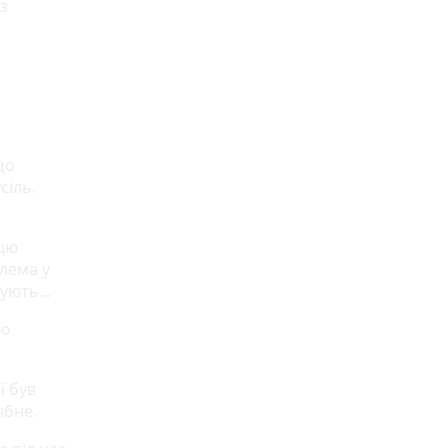
з
що
сіль.
 цю
блема у
имують…
єю
ї був
ібне.