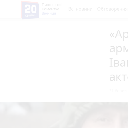
Пишеш ти!
Всі новини
Обговорення
Коментує
Вінниця
«Ар
арм
Іва
акт
31 березн