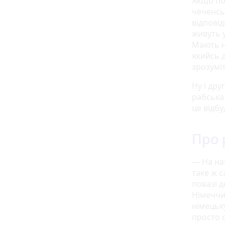
Якщо по
чеченськ
відповід
живуть у
Мають на
якийсь 
зрозуміт
Ну і дру
рабська 
це відбу
Про 
— На на
таке ж с
повазі д
Німеччин
німецьк
просто 