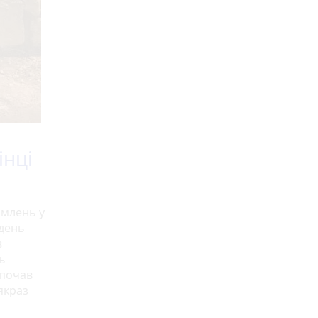
інці
омлень у
 день
в
ь
 почав
якраз