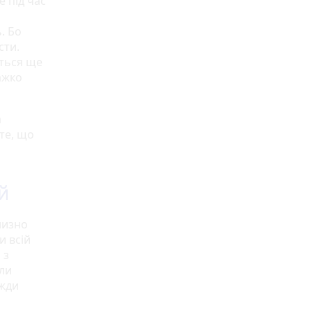
 під час
. Бо
сти.
ється ще
ажко
а
 те, що
й
лизно
и всій
 з
ули
вжди