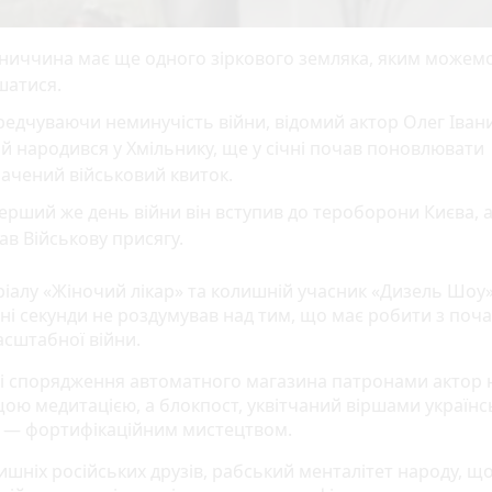
нниччина має ще одного зіркового земляка, яким можем
шатися.
едчуваючи неминучість війни, відомий актор Олег Іван
й народився у Хмільнику, ще у січні почав поновлювати
ачений військовий квиток.
ерший же день війни він вступив до тероборони Києва, 
ав Військову присягу.
еріалу «Жіночий лікар» та колишній учасник «Дизель Шоу
 ні секунди не роздумував над тим, що має робити з поча
сштабної війни.
і спорядження автоматного магазина патронами актор 
ою медитацією, а блокпост, уквітчаний віршами українс
в — фортифікаційним мистецтвом.
ишніх російських друзів, рабський менталітет народу, що