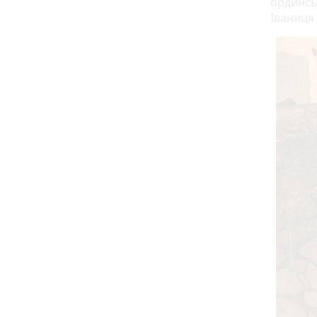
ординсь
Іваниця 