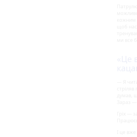
Патрулюв
можливог
кожним 
щоб нас
тренува
ми все б
«Це 
каца
— Я чита
стріляв 
думав, щ
Зараз — 
Гріх — з
Працюєш
І це вже