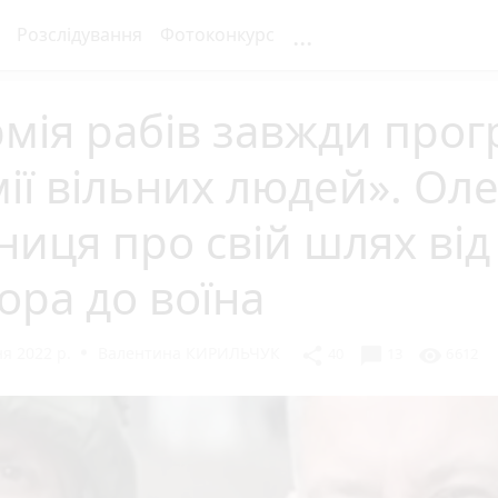
...
Розслідування
Фотоконкурс
мія рабів завжди прог
ії вільних людей». Оле
ниця про свій шлях від
ора до воїна
я 2022 р.
Валентина КИРИЛЬЧУК
chat_bubble
share
visibility
40
13
6612